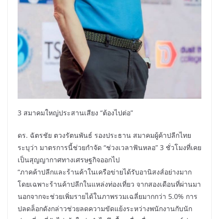
3 สมาคมใหญ่ประสานเสียง “ต้องไปต่อ”
ดร. ฉัตรชัย ตวงรัตนพันธ์ รองประธาน สมาคมผู้ค้าปลีกไทย
ระบุว่า มาตรการนี้ช่วยกำจัด “ช่วงเวลาฟันหลอ” 3 ชั่วโมงที่เคย
เป็นสุญญากาศทางเศรษฐกิจออกไป
“ภาคค้าปลีกและร้านค้าในเครือข่ายได้รับอานิสงส์อย่างมาก
โดยเฉพาะร้านค้าปลีกในแหล่งท่องเที่ยว จากสองเดือนที่ผ่านมา
นอกจากจะช่วยเพิ่มรายได้ในภาพรวมเฉลี่ยมากกว่า 5.0% การ
ปลดล็อกดังกล่าวช่วยลดความขัดแย้งระหว่างพนักงานกับนัก