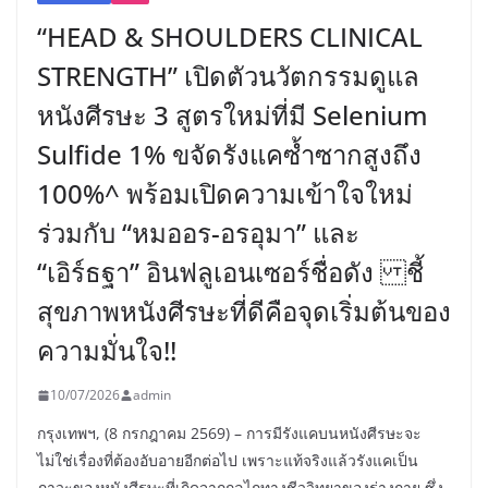
“HEAD & SHOULDERS CLINICAL
STRENGTH” เปิดตัวนวัตกรรมดูแล
หนังศีรษะ 3 สูตรใหม่ที่มี Selenium
Sulfide 1% ขจัดรังแคซ้ำซากสูงถึง
100%^ พร้อมเปิดความเข้าใจใหม่
ร่วมกับ “หมออร-อรอุมา” และ
“เอิร์ธฐา” อินฟลูเอนเซอร์ชื่อดัง ชี้
สุขภาพหนังศีรษะที่ดีคือจุดเริ่มต้นของ
ความมั่นใจ!!
10/07/2026
admin
กรุงเทพฯ, (8 กรกฎาคม 2569) – การมีรังแคบนหนังศีรษะจะ
ไม่ใช่เรื่องที่ต้องอับอายอีกต่อไป เพราะแท้จริงแล้วรังแคเป็น
ภาวะของหนังศีรษะที่เกิดจากกลไกทางชีววิทยาของร่างกาย ซึ่ง