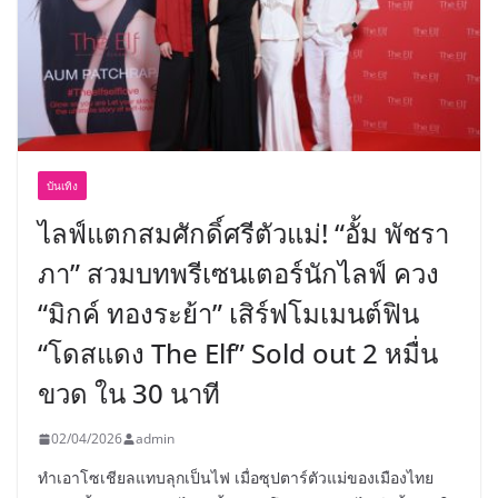
บันเทิง
ไลฟ์แตกสมศักดิ์ศรีตัวแม่! “อั้ม พัชรา
ภา” สวมบทพรีเซนเตอร์นักไลฟ์ ควง
“มิกค์ ทองระย้า” เสิร์ฟโมเมนต์ฟิน
“โดสแดง The Elf” Sold out 2 หมื่น
ขวด ใน 30 นาที
02/04/2026
admin
ทำเอาโซเชียลแทบลุกเป็นไฟ เมื่อซุปตาร์ตัวแม่ของเมืองไทย