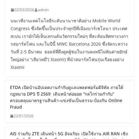
02/03/2026
admin
บนเวทีงานเทคโนโลยีระดับนานาชาติอย่าง Mobile World
Congress ซึ่งจัดขึ้นเป็นประจำทุกปีที่เมืองบาร์เซโลนา ประเทศ
สเปน เรามักได้เห็นเทรนด์นวัตกรรมใหม่ๆ ที่สะท้อนทิศทางวงกา
รสมาร์ทโฟน และในปีนี้ MWC Barcelona 2026 ซึ่งจัดระหว่าง
วันที่ 2-5 มีนาคม ฮอลล์ที่ดึงดูดผู้ชมในงานคงหนีไม่พ้นค่ายยักษ์
ใหญ่อย่าง “เสียวหมี่”( Xiaomi) ที่นำสมาร์ทโฟนรุ่นเรือธงอย่าง
Xiaomi
ETDA เปิดบ้านอัปเดตงานกำกับดูแลแพลตฟอร์มดิจิทัล ภายใต้
กฎหมาย DPS ปี 2569 เดินหน้าต่อยอด “กลไกร่วมกำกับ”
ครอบคลุมมาตรฐานสินค้า-แข่งขันเป็นธรรม-ป้องกัน Online
Fraud
22/01/2026
AIS ร่วมกับ ZTE เดินหน้า 5G อัจฉริยะ เปิดใช้งาน AIR RAN เชิง