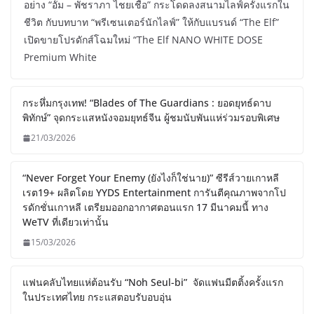
อย่าง “อั้ม – พัชราภา ไชยเชื้อ” กระโดดลงสนามไลฟ์ครั้งแรกใน
ชีวิต กับบทบาท “พรีเซนเตอร์นักไลฟ์” ให้กับแบรนด์ “The Elf”
เปิดขายโปรดักส์โฉมใหม่ “The Elf NANO WHITE DOSE
Premium White
กระหึ่มกรุงเทพ! “Blades of The Guardians : ยอดยุทธ์ดาบ
พิทักษ์” จุดกระแสหนังจอมยุทธ์จีน ผู้ชมนับพันแห่ร่วมรอบพิเศษ
21/03/2026
“Never Forget Your Enemy (ยังไงก็ใช่นาย)” ซีรีส์วายเกาหลี
เรต19+ ผลิตโดย YYDS Entertainment การันตีคุณภาพจากโป
รดักชั่นเกาหลี เตรียมออกอากาศตอนแรก 17 มีนาคมนี้ ทาง
WeTV ที่เดียวเท่านั้น
15/03/2026
แฟนคลับไทยแห่ต้อนรับ “Noh Seul-bi” จัดแฟนมีตติ้งครั้งแรก
ในประเทศไทย กระแสตอบรับอบอุ่น