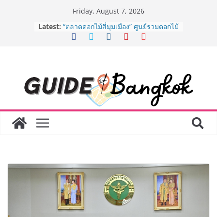
Skip
Friday, August 7, 2026
to
Latest:
“ตลาดดอกไม้สี่มุมเมือง” ศูนย์รวมดอกไม้
content
สด ดอกไม้ประดิษฐ์ พวงมาลัย และสังฆ
ภัณฑ์ครบวงจร ขอเชิญเลือกซื้อมาลัย
และของขวัญต้อนรับวันแม่ เปิดให้
บริการทุกวันตลอด 24 ชั่วโมง
ครั้งแรกของไทย ส่งอุปกรณ์วิทยาศาสตร์
“CE-7 MATCH” ฝีมือคนไทย ร่วมภารกิจ
สำรวจดวงจันทร์ 24 สิงหาคมนี้
8.8 “ซูเลียน” รวมพลังนักธุรกิจทั่ว
ประเทศ จัดประชุมใหญ่แห่งปี พบ CEO
“ดร.ปิยะวัฒน์” ถ่ายทอดวิสัยทัศน์ธุรกิจ
พร้อมฟรีคอนเสิร์ต “โชค รถแห่” ยกวง
AirAsia X SEE FAH พันธมิตรทางธุรกิจ
ยาวนานกว่า 20 ปี ต่อยอดเสิร์ฟความ
อร่อย ยกเมนูระดับตำนาน “ข้าวหน้าไก่
ราชวงศ์” พุ่งทะยานสู่น่านฟ้า
BEDO เดินหน้าจัดกิจกรรมเจรจาธุรกิจ
“BIO TRADE CONNECT 2026” ยก
ระดับผลิตภัณฑ์ท้องถิ่นสู่ตลาดเชิง
พาณิชย์อย่างยั่งยืน