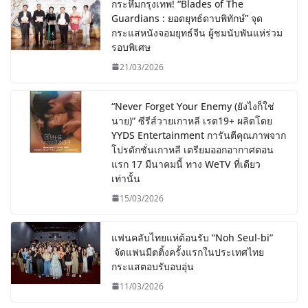
กระหึ่มกรุงเทพ! “Blades of The
Guardians : ยอดยุทธ์ดาบพิทักษ์” จุด
กระแสหนังจอมยุทธ์จีน ผู้ชมนับพันแห่ร่วม
รอบพิเศษ
21/03/2026
“Never Forget Your Enemy (ยังไงก็ใช่
นาย)” ซีรีส์วายเกาหลี เรต19+ ผลิตโดย
YYDS Entertainment การันตีคุณภาพจาก
โปรดักชั่นเกาหลี เตรียมออกอากาศตอน
แรก 17 มีนาคมนี้ ทาง WeTV ที่เดียว
เท่านั้น
15/03/2026
แฟนคลับไทยแห่ต้อนรับ “Noh Seul-bi”
จัดแฟนมีตติ้งครั้งแรกในประเทศไทย
กระแสตอบรับอบอุ่น
11/03/2026