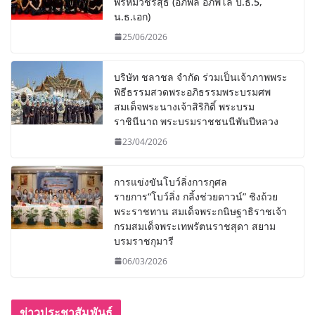
พรหมวชิรสุธี (อภิพล อภิพโล ป.ธ.5,
น.ธ.เอก)
25/06/2026
บริษัท ชลาชล จำกัด ร่วมเป็นเจ้าภาพพระ
พิธีธรรมสวดพระอภิธรรมพระบรมศพ
สมเด็จพระนางเจ้าสิริกิติ์ พระบรม
ราชินีนาถ พระบรมราชชนนีพันปีหลวง
23/04/2026
การแข่งขันโบว์ลิ่งการกุศล
รายการ“โบว์ลิ่ง กลิ้งช่วยดาวน์” ชิงถ้วย
พระราชทาน สมเด็จพระกนิษฐาธิราชเจ้า
กรมสมเด็จพระเทพรัตนราชสุดา สยาม
บรมราชกุมารี
06/03/2026
ข่าวประชาสัมพันธ์