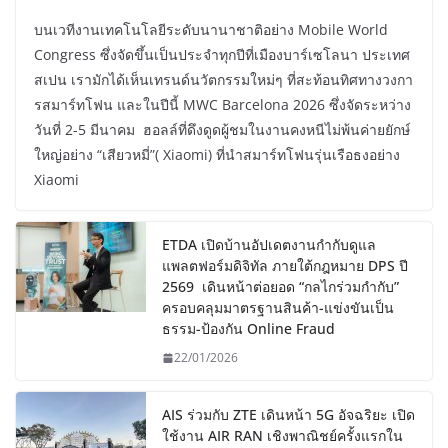
บนเวทีงานเทคโนโลยีระดับนานาชาติอย่าง Mobile World
Congress ซึ่งจัดขึ้นเป็นประจำทุกปีที่เมืองบาร์เซโลนา ประเทศ
สเปน เรามักได้เห็นเทรนด์นวัตกรรมใหม่ๆ ที่สะท้อนทิศทางวงกา
รสมาร์ทโฟน และในปีนี้ MWC Barcelona 2026 ซึ่งจัดระหว่าง
วันที่ 2-5 มีนาคม ฮอลล์ที่ดึงดูดผู้ชมในงานคงหนีไม่พ้นค่ายยักษ์
ใหญ่อย่าง “เสียวหมี่”( Xiaomi) ที่นำสมาร์ทโฟนรุ่นเรือธงอย่าง
Xiaomi
ETDA เปิดบ้านอัปเดตงานกำกับดูแล
แพลตฟอร์มดิจิทัล ภายใต้กฎหมาย DPS ปี
2569 เดินหน้าต่อยอด “กลไกร่วมกำกับ”
ครอบคลุมมาตรฐานสินค้า-แข่งขันเป็น
ธรรม-ป้องกัน Online Fraud
22/01/2026
AIS ร่วมกับ ZTE เดินหน้า 5G อัจฉริยะ เปิด
ใช้งาน AIR RAN เชิงพาณิชย์ครั้งแรกใน