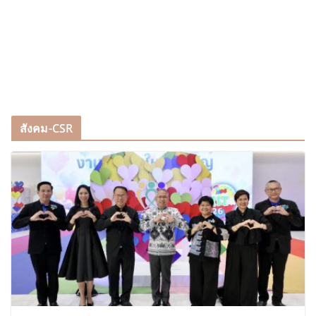
สังคม-CSR