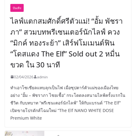
บันเทิง
ไลฟ์แตกสมศักดิ์ศรีตัวแม่! “อั้ม พัชรา
ภา” สวมบทพรีเซนเตอร์นักไลฟ์ ควง
“มิกค์ ทองระย้า” เสิร์ฟโมเมนต์ฟิน
“โดสแดง The Elf” Sold out 2 หมื่น
ขวด ใน 30 นาที
02/04/2026
admin
ทำเอาโซเชียลแทบลุกเป็นไฟ เมื่อซุปตาร์ตัวแม่ของเมืองไทย
อย่าง “อั้ม – พัชราภา ไชยเชื้อ” กระโดดลงสนามไลฟ์ครั้งแรกใน
ชีวิต กับบทบาท “พรีเซนเตอร์นักไลฟ์” ให้กับแบรนด์ “The Elf”
เปิดขายโปรดักส์โฉมใหม่ “The Elf NANO WHITE DOSE
Premium White