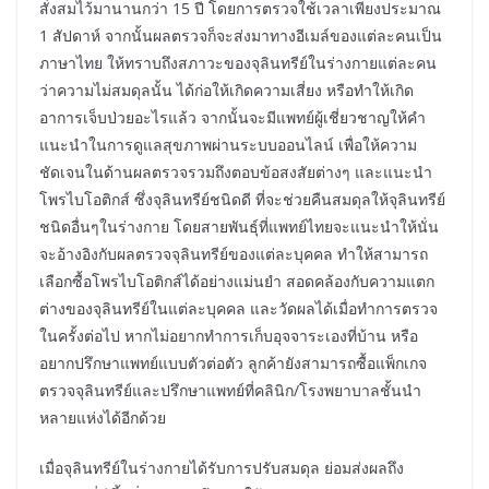
สั่งสมไว้มานานกว่า 15 ปี โดยการตรวจใช้เวลาเพียงประมาณ
1 สัปดาห์ จากนั้นผลตรวจก็จะส่งมาทางอีเมล์ของแต่ละคนเป็น
ภาษาไทย ให้ทราบถึงสภาวะของจุลินทรีย์ในร่างกายแต่ละคน
ว่าความไม่สมดุลนั้น ได้ก่อให้เกิดความเสี่ยง หรือทำให้เกิด
อาการเจ็บป่วยอะไรแล้ว จากนั้นจะมีแพทย์ผู้เชี่ยวชาญให้คำ
แนะนำในการดูแลสุขภาพผ่านระบบออนไลน์ เพื่อให้ความ
ชัดเจนในด้านผลตรวจรวมถึงตอบข้อสงสัยต่างๆ และแนะนำ
โพรไบโอติกส์ ซึ่งจุลินทรีย์ชนิดดี ที่จะช่วยคืนสมดุลให้จุลินทรีย์
ชนิดอื่นๆในร่างกาย โดยสายพันธุ์ที่แพทย์ไทยจะแนะนำให้นั่น
จะอ้างอิงกับผลตรวจจุลินทรีย์ของแต่ละบุคคล ทำให้สามารถ
เลือกซื้อโพรไบโอติกส์ได้อย่างแม่นยำ สอดคล้องกับความแตก
ต่างของจุลินทรีย์ในแต่ละบุคคล และวัดผลได้เมื่อทำการตรวจ
ในครั้งต่อไป หากไม่อยากทำการเก็บอุจจาระเองที่บ้าน หรือ
อยากปรึกษาแพทย์แบบตัวต่อตัว ลูกค้ายังสามารถซื้อแพ็กเกจ
ตรวจจุลินทรีย์และปรึกษาแพทย์ที่คลินิก/โรงพยาบาลชั้นนำ
หลายแห่งได้อีกด้วย
เมื่อจุลินทรีย์ในร่างกายได้รับการปรับสมดุล ย่อมส่งผลถึง