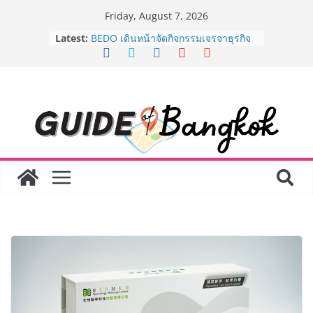
Skip
Friday, August 7, 2026
to
Latest:
BEDO เดินหน้าจัดกิจกรรมเจรจาธุรกิจ
content
“BIO TRADE CONNECT 2026” ยก
ระดับผลิตภัณฑ์ท้องถิ่นสู่ตลาดเชิง
พาณิชย์อย่างยั่งยืน
“ตลาดดอกไม้สี่มุมเมือง” ศูนย์รวมดอกไม้
สด ดอกไม้ประดิษฐ์ พวงมาลัย และสังฆ
ภัณฑ์ครบวงจร ขอเชิญเลือกซื้อมาลัย
และของขวัญต้อนรับวันแม่ เปิดให้
บริการทุกวันตลอด 24 ชั่วโมง
Guangzhou Yinghao School เผยวิสัย
ทัศน์การศึกษาที่พร้อมรับอนาคต “เราไม่
ได้เตรียมนักเรียนเพียงเพื่อก้าวเข้าสู่
มหาวิทยาลัยเท่านั้น แต่ยังเตรียมพวก
เขาให้พร้อมเป็นผู้กำหนดอนาคต”
8.8 “ซูเลียน” รวมพลังนักธุรกิจทั่ว
ประเทศ จัดประชุมใหญ่แห่งปี พบ CEO
“ดร.ปิยะวัฒน์” ถ่ายทอดวิสัยทัศน์ธุรกิจ
พร้อมฟรีคอนเสิร์ต “โชค รถแห่” ยกวง
AirAsia X SEE FAH พันธมิตรทางธุรกิจ
ยาวนานกว่า 20 ปี ต่อยอดเสิร์ฟความ