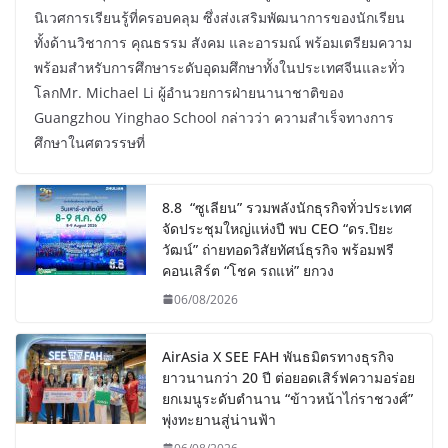
นิเวศการเรียนรู้ที่ครอบคลุม ซึ่งส่งเสริมพัฒนาการของนักเรียน
ทั้งด้านวิชาการ คุณธรรม สังคม และอารมณ์ พร้อมเตรียมความ
พร้อมสำหรับการศึกษาระดับอุดมศึกษาทั้งในประเทศจีนและทั่ว
โลกMr. Michael Li ผู้อำนวยการฝ่ายนานาชาติของ
Guangzhou Yinghao School กล่าวว่า ความสำเร็จทางการ
ศึกษาในศตวรรษที่
8.8 “ซูเลียน” รวมพลังนักธุรกิจทั่วประเทศ
จัดประชุมใหญ่แห่งปี พบ CEO “ดร.ปิยะ
วัฒน์” ถ่ายทอดวิสัยทัศน์ธุรกิจ พร้อมฟรี
คอนเสิร์ต “โชค รถแห่” ยกวง
06/08/2026
AirAsia X SEE FAH พันธมิตรทางธุรกิจ
ยาวนานกว่า 20 ปี ต่อยอดเสิร์ฟความอร่อย
ยกเมนูระดับตำนาน “ข้าวหน้าไก่ราชวงศ์”
พุ่งทะยานสู่น่านฟ้า