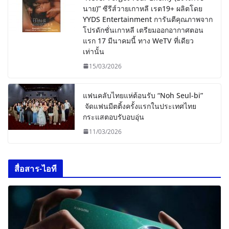
นาย)” ซีรีส์วายเกาหลี เรต19+ ผลิตโดย
YYDS Entertainment การันตีคุณภาพจาก
โปรดักชั่นเกาหลี เตรียมออกอากาศตอน
แรก 17 มีนาคมนี้ ทาง WeTV ที่เดียว
เท่านั้น
15/03/2026
แฟนคลับไทยแห่ต้อนรับ “Noh Seul-bi”
จัดแฟนมีตติ้งครั้งแรกในประเทศไทย
กระแสตอบรับอบอุ่น
11/03/2026
สื่อสาร-ไอที