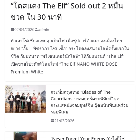
“โดสแดง The Elf” Sold out 2 หมื่น
ขวด ใน 30 นาที
02/04/2026
admin
ทำเอาโซเชียลแทบลุกเป็นไฟ เมื่อซุปตาร์ตัวแม่ของเมืองไทย
อย่าง “อั้ม – พัชราภา ไชยเชื้อ” กระโดดลงสนามไลฟ์ครั้งแรกใน
ชีวิต กับบทบาท “พรีเซนเตอร์นักไลฟ์” ให้กับแบรนด์ “The Elf”
เปิดขายโปรดักส์โฉมใหม่ “The Elf NANO WHITE DOSE
Premium White
กระหึ่มกรุงเทพ! “Blades of The
Guardians : ยอดยุทธ์ดาบพิทักษ์” จุด
กระแสหนังจอมยุทธ์จีน ผู้ชมนับพันแห่ร่วม
รอบพิเศษ
21/03/2026
“Never Forget Your Enemy (ยังไงก็ใช่