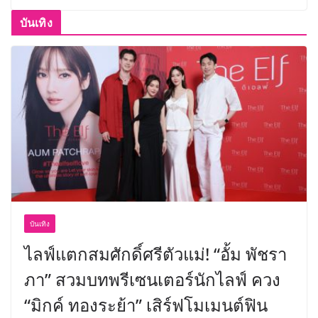
บันเทิง
บันเทิง
ไลฟ์แตกสมศักดิ์ศรีตัวแม่! “อั้ม พัชรา
ภา” สวมบทพรีเซนเตอร์นักไลฟ์ ควง
“มิกค์ ทองระย้า” เสิร์ฟโมเมนต์ฟิน