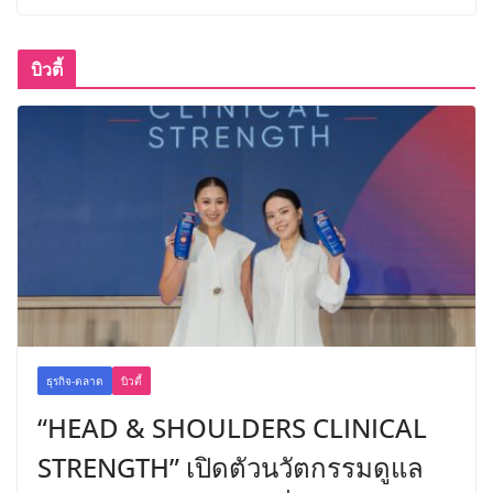
บิวตี้
ธุรกิจ-ตลาด
บิวตี้
“HEAD & SHOULDERS CLINICAL
STRENGTH” เปิดตัวนวัตกรรมดูแล