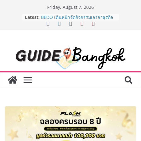
Skip
Friday, August 7, 2026
to
Latest:
BEDO เดินหน้าจัดกิจกรรมเจรจาธุรกิจ
content
“BIO TRADE CONNECT 2026” ยก
ระดับผลิตภัณฑ์ท้องถิ่นสู่ตลาดเชิง
พาณิชย์อย่างยั่งยืน
“ตลาดดอกไม้สี่มุมเมือง” ศูนย์รวมดอกไม้
สด ดอกไม้ประดิษฐ์ พวงมาลัย และสังฆ
ภัณฑ์ครบวงจร ขอเชิญเลือกซื้อมาลัย
และของขวัญต้อนรับวันแม่ เปิดให้
บริการทุกวันตลอด 24 ชั่วโมง
Guangzhou Yinghao School เผยวิสัย
ทัศน์การศึกษาที่พร้อมรับอนาคต “เราไม่
ได้เตรียมนักเรียนเพียงเพื่อก้าวเข้าสู่
มหาวิทยาลัยเท่านั้น แต่ยังเตรียมพวก
เขาให้พร้อมเป็นผู้กำหนดอนาคต”
8.8 “ซูเลียน” รวมพลังนักธุรกิจทั่ว
ประเทศ จัดประชุมใหญ่แห่งปี พบ CEO
“ดร.ปิยะวัฒน์” ถ่ายทอดวิสัยทัศน์ธุรกิจ
พร้อมฟรีคอนเสิร์ต “โชค รถแห่” ยกวง
AirAsia X SEE FAH พันธมิตรทางธุรกิจ
ยาวนานกว่า 20 ปี ต่อยอดเสิร์ฟความ