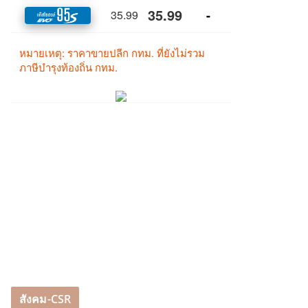
สังคม-CSR