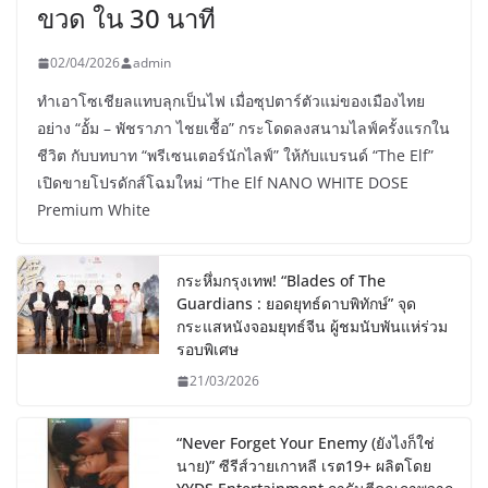
ขวด ใน 30 นาที
02/04/2026
admin
ทำเอาโซเชียลแทบลุกเป็นไฟ เมื่อซุปตาร์ตัวแม่ของเมืองไทย
อย่าง “อั้ม – พัชราภา ไชยเชื้อ” กระโดดลงสนามไลฟ์ครั้งแรกใน
ชีวิต กับบทบาท “พรีเซนเตอร์นักไลฟ์” ให้กับแบรนด์ “The Elf”
เปิดขายโปรดักส์โฉมใหม่ “The Elf NANO WHITE DOSE
Premium White
กระหึ่มกรุงเทพ! “Blades of The
Guardians : ยอดยุทธ์ดาบพิทักษ์” จุด
กระแสหนังจอมยุทธ์จีน ผู้ชมนับพันแห่ร่วม
รอบพิเศษ
21/03/2026
“Never Forget Your Enemy (ยังไงก็ใช่
นาย)” ซีรีส์วายเกาหลี เรต19+ ผลิตโดย