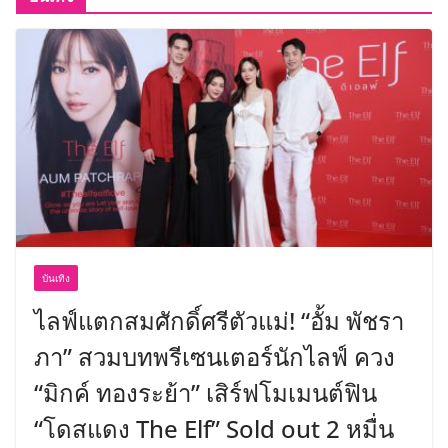
บันเทิง
ไลฟ์แตกสมศักดิ์ศรีตัวแม่! “อั้ม พัชรา
ภา” สวมบทพรีเซนเตอร์นักไลฟ์ ควง
“มิกค์ ทองระย้า” เสิร์ฟโมเมนต์ฟิน
“โดสแดง The Elf” Sold out 2 หมื่น