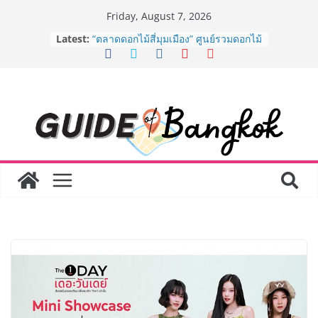
Skip
Friday, August 7, 2026
to
Latest:
“ตลาดดอกไม้สี่มุมเมือง” ศูนย์รวมดอกไม้
content
สด ดอกไม้ประดิษฐ์ พวงมาลัย และสังฆ
ภัณฑ์ครบวงจร ขอเชิญเลือกซื้อมาลัย
และของขวัญต้อนรับวันแม่ เปิดให้
บริการทุกวันตลอด 24 ชั่วโมง
ครั้งแรกของไทย ส่งอุปกรณ์วิทยาศาสตร์
“CE-7 MATCH” ฝีมือคนไทย ร่วมภารกิจ
สำรวจดวงจันทร์ 24 สิงหาคมนี้
8.8 “ซูเลียน” รวมพลังนักธุรกิจทั่ว
ประเทศ จัดประชุมใหญ่แห่งปี พบ CEO
“ดร.ปิยะวัฒน์” ถ่ายทอดวิสัยทัศน์ธุรกิจ
พร้อมฟรีคอนเสิร์ต “โชค รถแห่” ยกวง
AirAsia X SEE FAH พันธมิตรทางธุรกิจ
ยาวนานกว่า 20 ปี ต่อยอดเสิร์ฟความ
อร่อย ยกเมนูระดับตำนาน “ข้าวหน้าไก่
ราชวงศ์” พุ่งทะยานสู่น่านฟ้า
BEDO เดินหน้าจัดกิจกรรมเจรจาธุรกิจ
“BIO TRADE CONNECT 2026” ยก
ระดับผลิตภัณฑ์ท้องถิ่นสู่ตลาดเชิง
พาณิชย์อย่างยั่งยืน