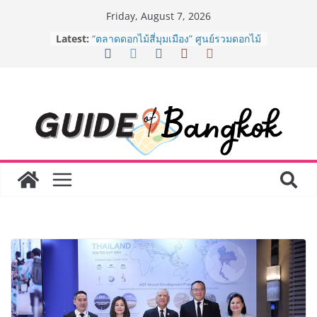
Skip
Friday, August 7, 2026
to
BEDO เดินหน้าจัดกิจกรรมเจรจาธุรกิจ
Latest:
“BIO TRADE CONNECT 2026” ยก
content
ระดับผลิตภัณฑ์ท้องถิ่นสู่ตลาดเชิง
พาณิชย์อย่างยั่งยืน
“ตลาดดอกไม้สี่มุมเมือง” ศูนย์รวมดอกไม้
สด ดอกไม้ประดิษฐ์ พวงมาลัย และสังฆ
ภัณฑ์ครบวงจร ขอเชิญเลือกซื้อมาลัย
และของขวัญต้อนรับวันแม่ เปิดให้
บริการทุกวันตลอด 24 ชั่วโมง
ครั้งแรกของไทย ส่งอุปกรณ์วิทยาศาสตร์
“CE-7 MATCH” ฝีมือคนไทย ร่วมภารกิจ
สำรวจดวงจันทร์ 24 สิงหาคมนี้
8.8 “ซูเลียน” รวมพลังนักธุรกิจทั่ว
ประเทศ จัดประชุมใหญ่แห่งปี พบ CEO
“ดร.ปิยะวัฒน์” ถ่ายทอดวิสัยทัศน์ธุรกิจ
พร้อมฟรีคอนเสิร์ต “โชค รถแห่” ยกวง
AirAsia X SEE FAH พันธมิตรทางธุรกิจ
ยาวนานกว่า 20 ปี ต่อยอดเสิร์ฟความ
อร่อย ยกเมนูระดับตำนาน “ข้าวหน้าไก่
ราชวงศ์” พุ่งทะยานสู่น่านฟ้า