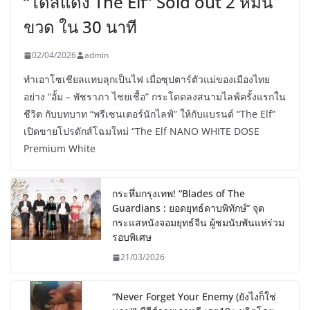
“โดสแดง The Elf” Sold out 2 หมื่น
ขวด ใน 30 นาที
02/04/2026
admin
ทำเอาโซเชียลแทบลุกเป็นไฟ เมื่อซุปตาร์ตัวแม่ของเมืองไทย
อย่าง “อั้ม – พัชราภา ไชยเชื้อ” กระโดดลงสนามไลฟ์ครั้งแรกใน
ชีวิต กับบทบาท “พรีเซนเตอร์นักไลฟ์” ให้กับแบรนด์ “The Elf”
เปิดขายโปรดักส์โฉมใหม่ “The Elf NANO WHITE DOSE
Premium White
กระหึ่มกรุงเทพ! “Blades of The
Guardians : ยอดยุทธ์ดาบพิทักษ์” จุด
กระแสหนังจอมยุทธ์จีน ผู้ชมนับพันแห่ร่วม
รอบพิเศษ
21/03/2026
“Never Forget Your Enemy (ยังไงก็ใช่