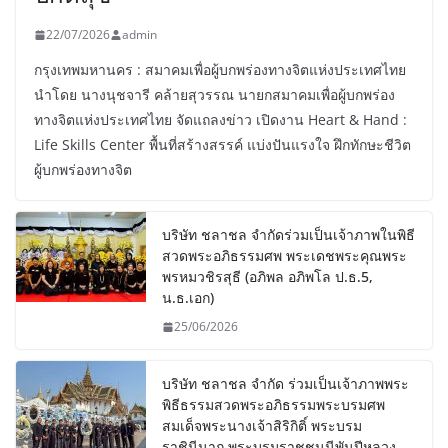
22/07/2026
admin
กรุงเทพมหานคร : สมาคมเพื่อผู้บกพร่องทางจิตแห่งประเทศไทย
นำโดย นางนุชจารี คล้ายสุวรรณ นายกสมาคมเพื่อผู้บกพร่อง
ทางจิตแห่งประเทศไทย จัดแถลงข่าว เปิดงาน Heart & Hand :
Life Skills Center พื้นที่สร้างสรรค์ แบ่งปันแรงใจ ฝึกทักษะชีวิต
ผู้บกพร่องทางจิต
บริษัท ชลาชล จำกัดร่วมเป็นเจ้าภาพในพิธี
สวดพระอภิธรรมศพ พระเดชพระคุณพระ
พรหมวชิรสุธี (อภิพล อภิพโล ป.ธ.5,
น.ธ.เอก)
25/06/2026
บริษัท ชลาชล จำกัด ร่วมเป็นเจ้าภาพพระ
พิธีธรรมสวดพระอภิธรรมพระบรมศพ
สมเด็จพระนางเจ้าสิริกิติ์ พระบรม
ราชินีนาถ พระบรมราชชนนีพันปีหลวง