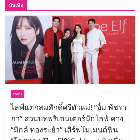
บันเทิง
บันเทิง
ไลฟ์แตกสมศักดิ์ศรีตัวแม่! “อั้ม พัชรา
ภา” สวมบทพรีเซนเตอร์นักไลฟ์ ควง
“มิกค์ ทองระย้า” เสิร์ฟโมเมนต์ฟิน