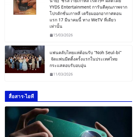
นาย)” ซีรีส์วายเกาหลี เรต19+ ผลิตโดย
YYDS Entertainment การันตีคุณภาพจาก
โปรดักชั่นเกาหลี เตรียมออกอากาศตอน
แรก 17 มีนาคมนี้ ทาง WeTV ที่เดียว
เท่านั้น
15/03/2026
แฟนคลับไทยแห่ต้อนรับ “Noh Seul-bi”
จัดแฟนมีตติ้งครั้งแรกในประเทศไทย
กระแสตอบรับอบอุ่น
11/03/2026
สื่อสาร-ไอที