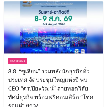
ประชาสัมพันธ์
8.8 “ซูเลียน” รวมพลังนักธุรกิจทั่ว
ประเทศ จัดประชุมใหญ่แห่งปี พบ
CEO “ดร.ปิยะวัฒน์” ถ่ายทอดวิสัย
ทัศน์ธุรกิจ พร้อมฟรีคอนเสิร์ต “โชค
รถแห่” ยกวง