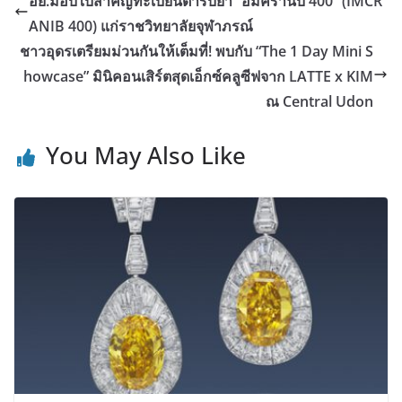
อย.มอบใบสำคัญทะเบียนตำรับยา “อิมครานิบ 400” (IMCR
ANIB 400) แก่ราชวิทยาลัยจุฬาภรณ์
ชาวอุดรเตรียมม่วนกันให้เต็มที่! พบกับ “The 1 Day Mini S
howcase” มินิคอนเสิร์ตสุดเอ็กซ์คลูซีฟจาก LATTE x KIM
ณ Central Udon
You May Also Like