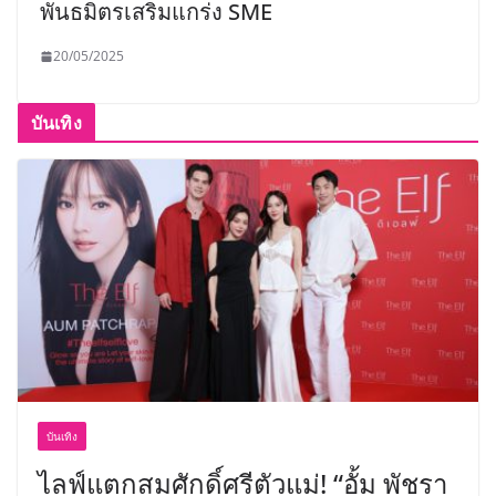
พันธมิตรเสริมแกร่ง SME
20/05/2025
บันเทิง
บันเทิง
ไลฟ์แตกสมศักดิ์ศรีตัวแม่! “อั้ม พัชรา