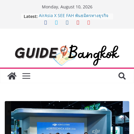
Skip
Monday, August 10, 2026
to
Latest:
AirAsia X SEE FAH พันธมิตรทางธุรกิจ
content
ยาวนานกว่า 20 ปี ต่อยอดเสิร์ฟความ
อร่อย ยกเมนูระดับตำนาน “ข้าวหน้าไก่
ราชวงศ์” พุ่งทะยานสู่น่านฟ้า
BEDO เดินหน้าจัดกิจกรรมเจรจาธุรกิจ
“BIO TRADE CONNECT 2026” ยก
ระดับผลิตภัณฑ์ท้องถิ่นสู่ตลาดเชิง
พาณิชย์อย่างยั่งยืน
LORDNINE จัดศึกคนดังสายเกม ไทย
ปะทะ ฟิลิปปินส์ ใน “Rise of the Tenth
Lord” เปิดสงครามกิลด์ข้ามประเทศ
ฉลองเซิร์ฟเวอร์ใหม่ เฮเลนา
Guangzhou Yinghao School เผยวิสัย
ทัศน์การศึกษาที่พร้อมรับอนาคต “เราไม่
ได้เตรียมนักเรียนเพียงเพื่อก้าวเข้าสู่
มหาวิทยาลัยเท่านั้น แต่ยังเตรียมพวก
เขาให้พร้อมเป็นผู้กำหนดอนาคต”
8.8 “ซูเลียน” รวมพลังนักธุรกิจทั่ว
ประเทศ จัดประชุมใหญ่แห่งปี พบ CEO
“ดร.ปิยะวัฒน์” ถ่ายทอดวิสัยทัศน์ธุรกิจ