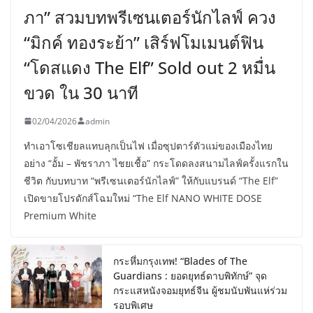
ภา” สวมบทพรีเซนเตอร์นักไลฟ์ ควง
“มิกค์ ทองระย้า” เสิร์ฟโมเมนต์ฟิน
“โดสแดง The Elf” Sold out 2 หมื่น
ขวด ใน 30 นาที
02/04/2026
admin
ทำเอาโซเชียลแทบลุกเป็นไฟ เมื่อซุปตาร์ตัวแม่ของเมืองไทย
อย่าง “อั้ม – พัชราภา ไชยเชื้อ” กระโดดลงสนามไลฟ์ครั้งแรกใน
ชีวิต กับบทบาท “พรีเซนเตอร์นักไลฟ์” ให้กับแบรนด์ “The Elf”
เปิดขายโปรดักส์โฉมใหม่ “The Elf NANO WHITE DOSE
Premium White
กระหึ่มกรุงเทพ! “Blades of The
Guardians : ยอดยุทธ์ดาบพิทักษ์” จุด
กระแสหนังจอมยุทธ์จีน ผู้ชมนับพันแห่ร่วม
รอบพิเศษ