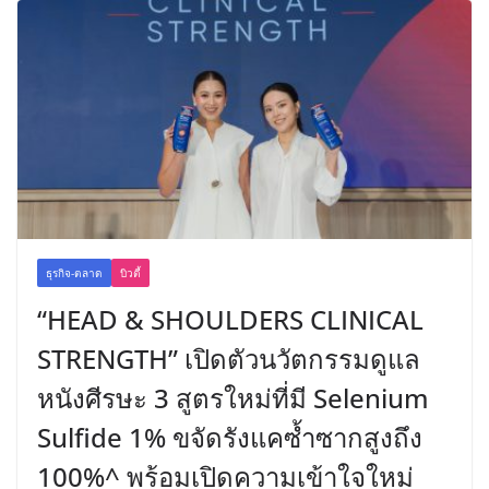
ธุรกิจ-ตลาด
บิวตี้
“HEAD & SHOULDERS CLINICAL
STRENGTH” เปิดตัวนวัตกรรมดูแล
หนังศีรษะ 3 สูตรใหม่ที่มี Selenium
Sulfide 1% ขจัดรังแคซ้ำซากสูงถึง
100%^ พร้อมเปิดความเข้าใจใหม่