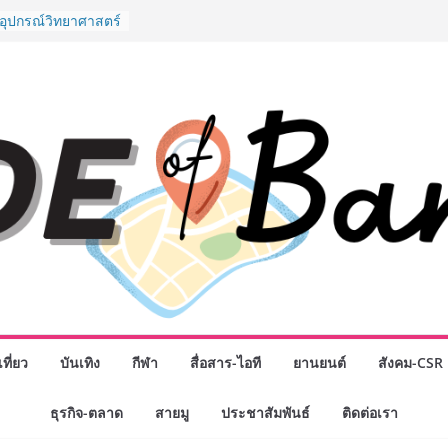
งอุปกรณ์วิทยาศาสตร์
อคนไทย ร่วมภารกิจ
สิงหาคมนี้
มสำเร็จของ The 1
ปญสู่ Shopping
ย เมื่อ
 Loyalty พลิก
งขับเคลื่อนการใช้
em ที่แข็งแกร่งของ
างยอดขายสูงสุดในรอบ
ินหน้าสร้าง Green
คลื่อนการท่องเที่ยว
ล ภายใต้ Thailand
an 2030
ิจกรรมเจรจาธุรกิจ
ECT 2026” ยก
ิ่นสู่ตลาดเชิง
ที่ยว
บันเทิง
กีฬา
สื่อสาร-ไอที
ยานยนต์
สังคม-CSR
มือง” ศูนย์รวมดอกไม้
ธุรกิจ-ตลาด
สายมู
ประชาสัมพันธ์
ติดต่อเรา
 พวงมาลัย และสังฆ
ิญเลือกซื้อมาลัย