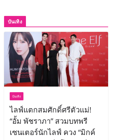
บันเทิง
บันเทิง
ไลฟ์แตกสมศักดิ์ศรีตัวแม่!
“อั้ม พัชราภา” สวมบทพรี
เซนเตอร์นักไลฟ์ ควง “มิกค์