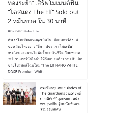
ทองระย้า” เสิร์ฟโมเมนต์ฟิน
“โดสแดง The Elf” Sold out
2 หมื่นขวด ใน 30 นาที
02/04/2026
admin
ทำเอาโซเชียลแทบลุกเป็นไฟ เมื่อซุปตาร์ตัวแม่
ของเมืองไทยอย่าง “อั้ม – พัชราภา ไชยเชื้อ”
กระโดดลงสนามไลฟ์ครั้งแรกในชีวิต กับบทบาท
“พรีเซนเตอร์นักไลฟ์” ให้กับแบรนด์ “The Elf” เปิด
ขายโปรดักส์โฉมใหม่ “The Elf NANO WHITE
DOSE Premium White
กระหึ่มกรุงเทพ! “Blades of
The Guardians : ยอดยุทธ์
ดาบพิทักษ์” จุดกระแสหนัง
จอมยุทธ์จีน ผู้ชมนับพันแห่
ร่วมรอบพิเศษ