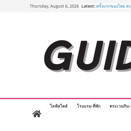
Skip
Latest:
ครั้งแรกของไทย ส่
Thursday, August 6, 2026
to
“CE-7 MATCH” ฝีมื
สำรวจดวงจันทร์ 24 
content
เจาะเบื้องหลังควา
Day 2026 จากแคมเ
Phenomenon ของไท
Experience-driven
“ประสบการณ์” สู่แร
จ่าย ผสาน Ecosyst
กลุ่มเซ็นทรัล สร้
3 ปี
กรมการท่องเที่ยวเด
Coach รุ่นใหม่ ขับเ
ไทยสู่มาตรฐานสาก
Green Tourism Pl
BEDO เดินหน้าจัดก
“BIO TRADE CONN
ระดับผลิตภัณฑ์ท้องถ
ไลฟ์สไตล์
โรงแรม-ที่พัก
ตระเวนกิน-เ
พาณิชย์อย่างยั่งยืน
“ตลาดดอกไม้สี่มุมเ
สด ดอกไม้ประดิษฐ์
ภัณฑ์ครบวงจร ขอเช