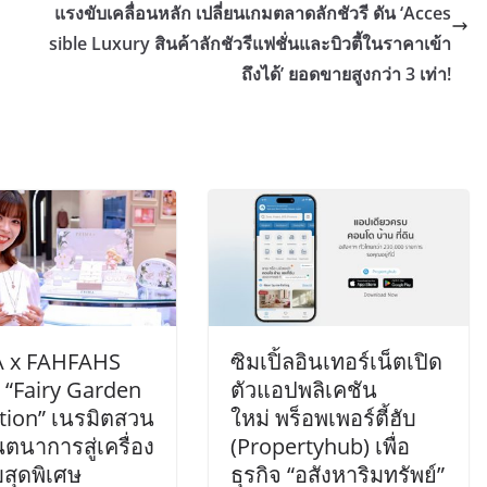
แรงขับเคลื่อนหลัก เปลี่ยนเกมตลาดลักชัวรี ดัน ‘Acces
sible Luxury สินค้าลักชัวรีแฟชั่นและบิวตี้ในราคาเข้า
ถึงได้’ ยอดขายสูงกว่า 3 เท่า!
 x FAHFAHS
ซิมเปิ้ลอินเทอร์เน็ตเปิด
ว “Fairy Garden
ตัวแอปพลิเคชัน
tion” เนรมิตสวน
ใหม่ พร็อพเพอร์ตี้ฮับ
นตนาการสู่เครื่อง
(Propertyhub) เพื่อ
สุดพิเศษ
ธุรกิจ “อสังหาริมทรัพย์”