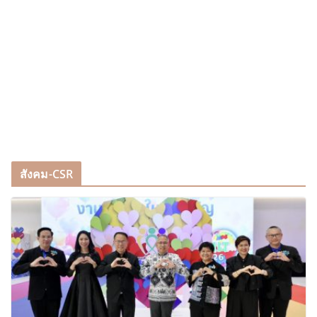
สังคม-CSR