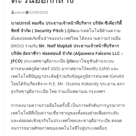
admin
02/06/2026
นายปกรณ์ ทองจีน ประธานเจ้าหน้าที่บริหาร บริษัท ซีเคียวริตี้
พิทช์ จำกัด ( Security Pitch )
ผู้พัฒนาเทคโนโลยีด้านความ
มั่นคงปลอดภัยชั้นนำของประเทศไทย ได้ลงนามความร่วมมือ
(MOU) ร่วมกับ
Mr. Naif Majdali
ประธานเจ้าหน้าที่บริหาร
บริษัท อัลจาซีรา ฟอลคอนส์ จำกัด (Aljazeera Falcons LLC –
JFCO)
ประเทศซาอุดีอาระเบีย ผู้พัฒนาโซลูชันด้านระบบ
สารสนเทศภูมิศาสตร์ (GIS) อากาศยานไร้คนขับ (UAV) และ
เทคโนโลยีปัญญาประดิษฐ์ร่วมกับข้อมูลภูมิสารสนเทศ (GeoAI)
โดยได้รับเกียรติจาก H.E. Mr. Osama Kokandy ประธาน สภา
ธุรกิจซาอุดีอาระเบีย-ไทย ร่วมเป็นพยานณ กรุงเทพฯ
การลงนามความร่วมมือในครั้งนี้ เป็นการผลักดันการบูรณาการ
เทคโนโลยีที่เป็นความเชี่ยวชาญของทั้งสองฝ่ายเพื่อยกระดับ
และต่อยอดเชิงธุรกิจในประเทศไทยและซาอุดีอาระเบีย ตลอด
จนการขยายศักยภาพของเทคโนโลยีไปสู่ประเทศอื่นๆ