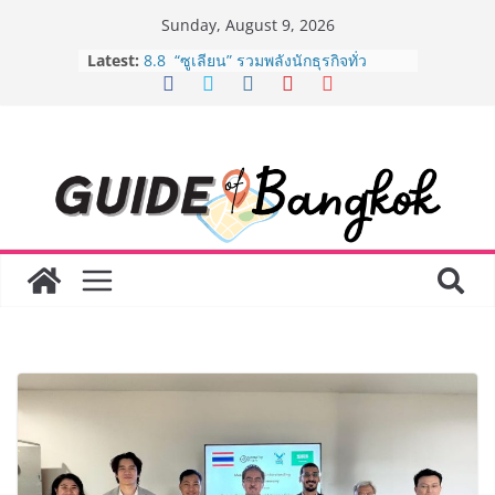
Skip
Sunday, August 9, 2026
to
Guangzhou Yinghao School เผยวิสัย
Latest:
content
ทัศน์การศึกษาที่พร้อมรับอนาคต “เราไม่
ได้เตรียมนักเรียนเพียงเพื่อก้าวเข้าสู่
มหาวิทยาลัยเท่านั้น แต่ยังเตรียมพวก
เขาให้พร้อมเป็นผู้กำหนดอนาคต”
8.8 “ซูเลียน” รวมพลังนักธุรกิจทั่ว
ประเทศ จัดประชุมใหญ่แห่งปี พบ CEO
“ดร.ปิยะวัฒน์” ถ่ายทอดวิสัยทัศน์ธุรกิจ
พร้อมฟรีคอนเสิร์ต “โชค รถแห่” ยกวง
AirAsia X SEE FAH พันธมิตรทางธุรกิจ
ยาวนานกว่า 20 ปี ต่อยอดเสิร์ฟความ
อร่อย ยกเมนูระดับตำนาน “ข้าวหน้าไก่
ราชวงศ์” พุ่งทะยานสู่น่านฟ้า
BEDO เดินหน้าจัดกิจกรรมเจรจาธุรกิจ
“BIO TRADE CONNECT 2026” ยก
ระดับผลิตภัณฑ์ท้องถิ่นสู่ตลาดเชิง
พาณิชย์อย่างยั่งยืน
LORDNINE จัดศึกคนดังสายเกม ไทย
ปะทะ ฟิลิปปินส์ ใน “Rise of the Tenth
Lord” เปิดสงครามกิลด์ข้ามประเทศ