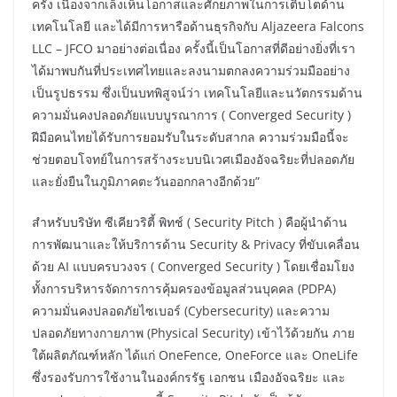
ครั้ง เนื่องจากเล็งเห็นโอกาสและศักยภาพในการเติบโตด้าน
เทคโนโลยี และได้มีการหารือด้านธุรกิจกับ Aljazeera Falcons
LLC – JFCO มาอย่างต่อเนื่อง ครั้งนี้เป็นโอกาสที่ดีอย่างยิ่งที่เรา
ได้มาพบกันที่ประเทศไทยและลงนามตกลงความร่วมมืออย่าง
เป็นรูปธรรม ซึ่งเป็นบทพิสูจน์ว่า เทคโนโลยีและนวัตกรรมด้าน
ความมั่นคงปลอดภัยแบบบูรณาการ ( Converged Security )
ฝีมือคนไทยได้รับการยอมรับในระดับสากล ความร่วมมือนี้จะ
ช่วยตอบโจทย์ในการสร้างระบบนิเวศเมืองอัจฉริยะที่ปลอดภัย
และยั่งยืนในภูมิภาคตะวันออกกลางอีกด้วย”
สำหรับบริษัท ซีเคียวริตี้ พิทช์ ( Security Pitch ) คือผู้นำด้าน
การพัฒนาและให้บริการด้าน Security & Privacy ที่ขับเคลื่อน
ด้วย AI แบบครบวงจร ( Converged Security ) โดยเชื่อมโยง
ทั้งการบริหารจัดการการคุ้มครองข้อมูลส่วนบุคคล (PDPA)
ความมั่นคงปลอดภัยไซเบอร์ (Cybersecurity) และความ
ปลอดภัยทางกายภาพ (Physical Security) เข้าไว้ด้วยกัน ภาย
ใต้ผลิตภัณฑ์หลัก ได้แก่ OneFence, OneForce และ OneLife
ซึ่งรองรับการใช้งานในองค์กรรัฐ เอกชน เมืองอัจฉริยะ และ