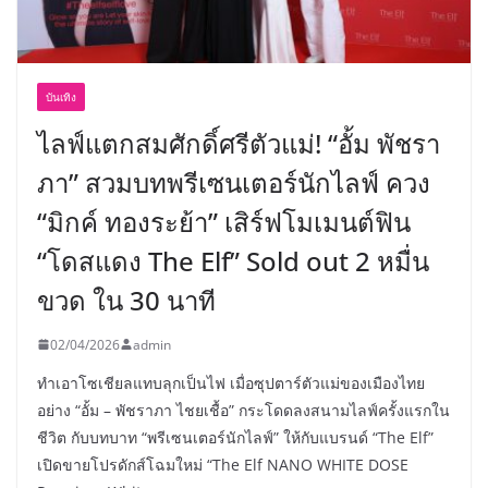
บันเทิง
ไลฟ์แตกสมศักดิ์ศรีตัวแม่! “อั้ม พัชรา
ภา” สวมบทพรีเซนเตอร์นักไลฟ์ ควง
“มิกค์ ทองระย้า” เสิร์ฟโมเมนต์ฟิน
“โดสแดง The Elf” Sold out 2 หมื่น
ขวด ใน 30 นาที
02/04/2026
admin
ทำเอาโซเชียลแทบลุกเป็นไฟ เมื่อซุปตาร์ตัวแม่ของเมืองไทย
อย่าง “อั้ม – พัชราภา ไชยเชื้อ” กระโดดลงสนามไลฟ์ครั้งแรกใน
ชีวิต กับบทบาท “พรีเซนเตอร์นักไลฟ์” ให้กับแบรนด์ “The Elf”
เปิดขายโปรดักส์โฉมใหม่ “The Elf NANO WHITE DOSE