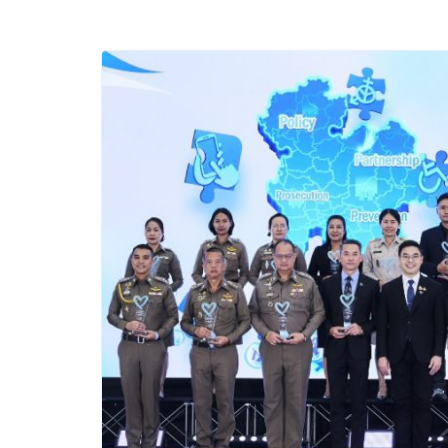
“CE-7 MATCH” ฝีม
สำรวจดวงจันทร์ 24