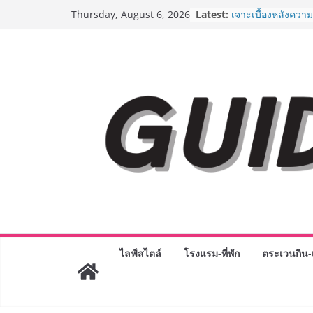
Skip
Latest:
เจาะเบื้องหลังควา
Thursday, August 6, 2026
to
Day 2026 จากแคมเ
Phenomenon ของไท
content
Experience-driven
“ประสบการณ์” สู่แ
จ่าย ผสาน Ecosyst
กลุ่มเซ็นทรัล สร้
3 ปี
กรมการท่องเที่ยวเ
Coach รุ่นใหม่ ขับเ
ไทยสู่มาตรฐานสาก
Green Tourism P
BEDO เดินหน้าจัดก
“BIO TRADE CON
ระดับผลิตภัณฑ์ท้องถ
พาณิชย์อย่างยั่งยืน
“ตลาดดอกไม้สี่มุมเ
สด ดอกไม้ประดิษฐ์
ไลฟ์สไตล์
โรงแรม-ที่พัก
ตระเวนกิน-เ
ภัณฑ์ครบวงจร ขอเช
และของขวัญต้อนรับ
บริการทุกวันตลอด 
ครั้งแรกของไทย ส่