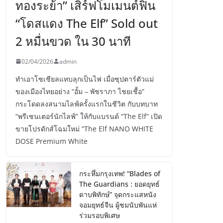
ทองระย้า” เสิร์ฟโมเมนต์ฟิน
“โดสแดง The Elf” Sold out
2 หมื่นขวด ใน 30 นาที
02/04/2026
admin
ทำเอาโซเชียลแทบลุกเป็นไฟ เมื่อซุปตาร์ตัวแม่
ของเมืองไทยอย่าง “อั้ม – พัชราภา ไชยเชื้อ”
กระโดดลงสนามไลฟ์ครั้งแรกในชีวิต กับบทบาท
“พรีเซนเตอร์นักไลฟ์” ให้กับแบรนด์ “The Elf” เปิด
ขายโปรดักส์โฉมใหม่ “The Elf NANO WHITE
DOSE Premium White
กระหึ่มกรุงเทพ! “Blades of
The Guardians : ยอดยุทธ์
ดาบพิทักษ์” จุดกระแสหนัง
จอมยุทธ์จีน ผู้ชมนับพันแห่
ร่วมรอบพิเศษ