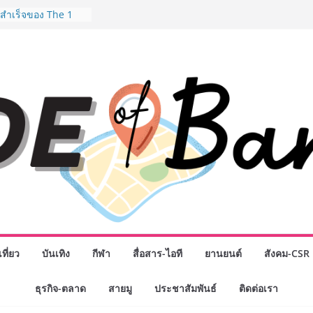
มสำเร็จของ The 1
ปญสู่ Shopping
ย เมื่อ
 Loyalty พลิก
รงขับเคลื่อนการใช้
em ที่แข็งแกร่งของ
างยอดขายสูงสุดในรอบ
ดินหน้าสร้าง Green
คลื่อนการท่องเที่ยว
ล ภายใต้ Thailand
lan 2030
ิจกรรมเจรจาธุรกิจ
NECT 2026” ยก
ิ่นสู่ตลาดเชิง
มือง” ศูนย์รวมดอกไม้
 พวงมาลัย และสังฆ
ที่ยว
บันเทิง
กีฬา
สื่อสาร-ไอที
ยานยนต์
สังคม-CSR
ิญเลือกซื้อมาลัย
วันแม่ เปิดให้
ธุรกิจ-ตลาด
สายมู
ประชาสัมพันธ์
ติดต่อเรา
24 ชั่วโมง
งอุปกรณ์วิทยาศาสตร์