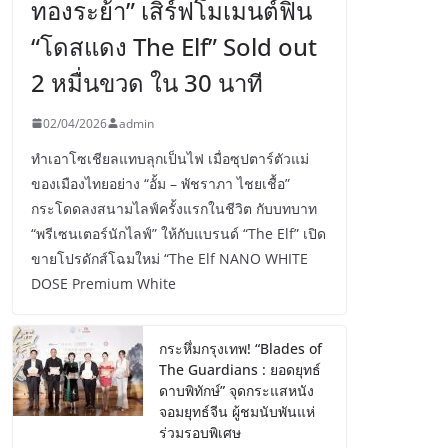
ทองระย้า” เสิร์ฟโมเมนต์ฟิน
“โดสแดง The Elf” Sold out
2 หมื่นขวด ใน 30 นาที
02/04/2026
admin
ทำเอาโซเชียลแทบลุกเป็นไฟ เมื่อซุปตาร์ตัวแม่
ของเมืองไทยอย่าง “อั้ม – พัชราภา ไชยเชื้อ”
กระโดดลงสนามไลฟ์ครั้งแรกในชีวิต กับบทบาท
“พรีเซนเตอร์นักไลฟ์” ให้กับแบรนด์ “The Elf” เปิด
ขายโปรดักส์โฉมใหม่ “The Elf NANO WHITE
DOSE Premium White
กระหึ่มกรุงเทพ! “Blades of
The Guardians : ยอดยุทธ์
ดาบพิทักษ์” จุดกระแสหนัง
จอมยุทธ์จีน ผู้ชมนับพันแห่
ร่วมรอบพิเศษ