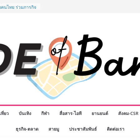
งอุปกรณ์วิทยาศาสตร์
อคนไทย ร่วมภารกิจ
สิงหาคมนี้
มสำเร็จของ The 1
ปญสู่ Shopping
ย เมื่อ
 Loyalty พลิก
งขับเคลื่อนการใช้
em ที่แข็งแกร่งของ
างยอดขายสูงสุดในรอบ
ินหน้าสร้าง Green
คลื่อนการท่องเที่ยว
ล ภายใต้ Thailand
an 2030
ิจกรรมเจรจาธุรกิจ
ECT 2026” ยก
ิ่นสู่ตลาดเชิง
ที่ยว
บันเทิง
กีฬา
สื่อสาร-ไอที
ยานยนต์
สังคม-CSR
มือง” ศูนย์รวมดอกไม้
ธุรกิจ-ตลาด
สายมู
ประชาสัมพันธ์
ติดต่อเรา
 พวงมาลัย และสังฆ
ิญเลือกซื้อมาลัย