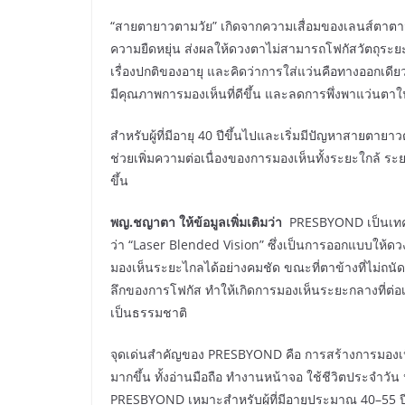
“สายตายาวตามวัย” เกิดจากความเสื่อมของเลนส์ตาตามธ
ความยืดหยุ่น ส่งผลให้ดวงตาไม่สามารถโฟกัสวัตถุระยะ
เรื่องปกติของอายุ และคิดว่าการใส่แว่นคือทางออกเดี
มีคุณภาพการมองเห็นที่ดีขึ้น และลดการพึ่งพาแว่นตาใ
สำหรับผู้ที่มีอายุ 40 ปีขึ้นไปและเริ่มมีปัญหาสายตาย
ช่วยเพิ่มความต่อเนื่องของการมองเห็นทั้งระยะใกล้
ขึ้น
พญ.ชญาตา ให้ข้อมูลเพิ่มเติมว่า
PRESBYOND เป็นเทคโน
ว่า “Laser Blended Vision” ซึ่งเป็นการออกแบบให้ดวง
มองเห็นระยะไกลได้อย่างคมชัด ขณะที่ตาข้างที่ไม่ถน
ลึกของการโฟกัส ทำให้เกิดการมองเห็นระยะกลางที่ต่อ
เป็นธรรมชาติ
จุดเด่นสำคัญของ PRESBYOND คือ การสร้างการมองเห็น
มากขึ้น ทั้งอ่านมือถือ ทำงานหน้าจอ ใช้ชีวิตประจำวั
PRESBYOND เหมาะสำหรับผู้ที่มีอายุประมาณ 40–55 ปี ท