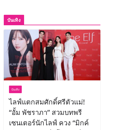
บันเทิง
บันเทิง
ไลฟ์แตกสมศักดิ์ศรีตัวแม่!
“อั้ม พัชราภา” สวมบทพรี
เซนเตอร์นักไลฟ์ ควง “มิกค์