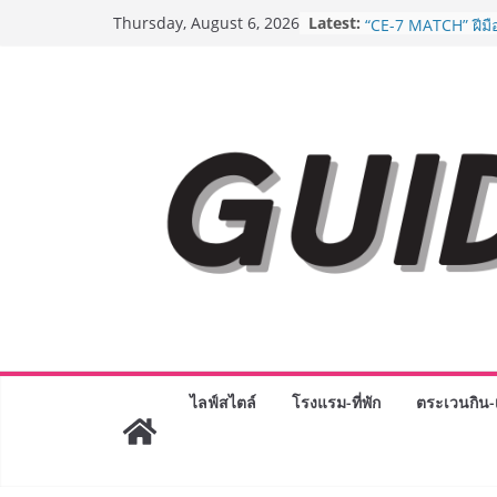
Skip
Latest:
ครั้งแรกของไทย ส่
Thursday, August 6, 2026
to
“CE-7 MATCH” ฝีมื
สำรวจดวงจันทร์ 24 
content
เจาะเบื้องหลังควา
Day 2026 จากแคมเ
Phenomenon ของไท
Experience-driven
“ประสบการณ์” สู่แร
จ่าย ผสาน Ecosyst
กลุ่มเซ็นทรัล สร้
3 ปี
กรมการท่องเที่ยวเด
Coach รุ่นใหม่ ขับเ
ไทยสู่มาตรฐานสาก
Green Tourism Pl
BEDO เดินหน้าจัดก
“BIO TRADE CONN
ระดับผลิตภัณฑ์ท้องถ
ไลฟ์สไตล์
โรงแรม-ที่พัก
ตระเวนกิน-เ
พาณิชย์อย่างยั่งยืน
“ตลาดดอกไม้สี่มุมเ
สด ดอกไม้ประดิษฐ์
ภัณฑ์ครบวงจร ขอเช