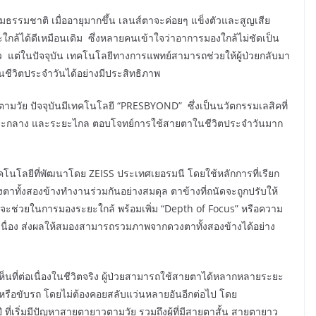
รรมชาติ เมื่ออายุมากขึ้น เลนส์ตาจะค่อยๆ แข็งตัวและสูญเสีย
ใกล้ได้ดีเหมือนเดิม ซึ่งหลายคนเข้าใจว่าอาการมองใกล้ไม่ชัดเป็น
ยว แต่ในปัจจุบัน เทคโนโลยีทางการแพทย์สามารถช่วยให้ผู้ป่วยกลับมา
นชีวิตประจำวันได้อย่างมีประสิทธิภาพ
าวตามวัย ปัจจุบันมีเทคโนโลยี “PRESBYOND” ซึ่งเป็นนวัตกรรมเลสิคที่
 ระยะกลาง และระยะไกล ตอบโจทย์การใช้สายตาในชีวิตประจำวันมาก
โลยีที่พัฒนาโดย ZEISS ประเทศเยอรมนี โดยใช้หลักการที่เรียก
ตาทั้งสองข้างทำงานร่วมกันอย่างสมดุล ตาข้างที่ถนัดจะถูกปรับให้
ัดจะช่วยในการมองระยะใกล้ พร้อมเพิ่ม “Depth of Focus” หรือความ
เนื่อง ส่งผลให้สมองสามารถรวมภาพจากดวงตาทั้งสองข้างได้อย่าง
ที่ต่อเนื่องในชีวิตจริง ผู้ป่วยสามารถใช้สายตาได้หลากหลายระยะ
น หรือขับรถ โดยไม่ต้องคอยสลับแว่นหลายอันอีกต่อไป โดย
ี่เริ่มมีปัญหาสายตายาวตามวัย รวมถึงผู้ที่มีสายตาสั้น สายตายาว