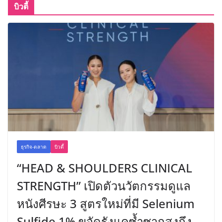
บิวตี้
ธุรกิจ-ตลาด
บิวตี้
“HEAD & SHOULDERS CLINICAL
STRENGTH” เปิดตัวนวัตกรรมดูแล
หนังศีรษะ 3 สูตรใหม่ที่มี Selenium
Sulfide 1% ขจัดรังแคซ้ำซากสูงถึง