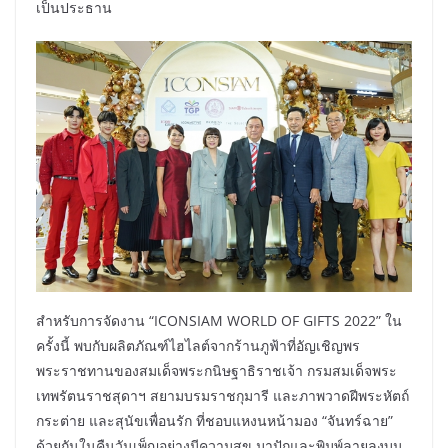
เป็นประธาน
สำหรับการจัดงาน “ICONSIAM WORLD OF GIFTS 2022” ใน
ครั้งนี้ พบกับผลิตภัณฑ์ไฮไลต์จากร้านภูฟ้าที่อัญเชิญพร
พระราชทานของสมเด็จพระกนิษฐาธิราชเจ้า กรมสมเด็จพระ
เทพรัตนราชสุดาฯ สยามบรมราชกุมารี และภาพวาดฝีพระหัตถ์
กระต่าย และสุนัขเพื่อนรัก ที่ชอบแหงนหน้ามอง “จันทร์ฉาย”
ด้วยกันในคืนวันเพ็ญอย่างมีความสุข มาปักและพิมพ์ลายลงบน