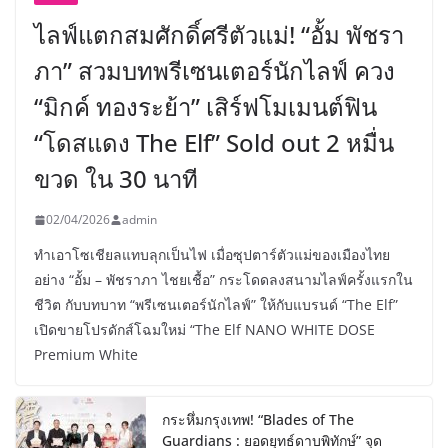
ไลฟ์แตกสมศักดิ์ศรีตัวแม่! “อั้ม พัชรา
ภา” สวมบทพรีเซนเตอร์นักไลฟ์ ควง
“มิกค์ ทองระย้า” เสิร์ฟโมเมนต์ฟิน
“โดสแดง The Elf” Sold out 2 หมื่น
ขวด ใน 30 นาที
02/04/2026
admin
ทำเอาโซเชียลแทบลุกเป็นไฟ เมื่อซุปตาร์ตัวแม่ของเมืองไทย
อย่าง “อั้ม – พัชราภา ไชยเชื้อ” กระโดดลงสนามไลฟ์ครั้งแรกใน
ชีวิต กับบทบาท “พรีเซนเตอร์นักไลฟ์” ให้กับแบรนด์ “The Elf”
เปิดขายโปรดักส์โฉมใหม่ “The Elf NANO WHITE DOSE
Premium White
กระหึ่มกรุงเทพ! “Blades of The
Guardians : ยอดยุทธ์ดาบพิทักษ์” จุด