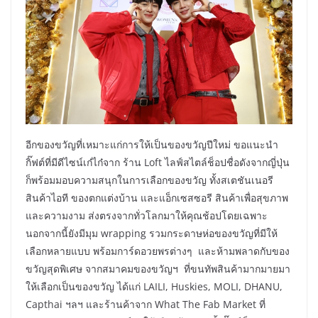
อีกของขวัญที่เหมาะแก่การให้เป็นของขวัญปีใหม่ ขอแนะนำ
กิ๊ฟต์ที่มีดีไซน์เก๋ไก๋จาก ร้าน Loft ไลฟ์สไตล์ช็อปชื่อดังจากญี่ปุ่น
ก็พร้อมมอบความสนุกในการเลือกของขวัญ ทั้งสเตชันเนอรี
สินค้าไอที ของตกแต่งบ้าน และแอ็กเซสซอรี สินค้าเพื่อสุขภาพ
และความงาม ส่งตรงจากทั่วโลกมาให้คุณช้อปโดยเฉพาะ
นอกจากนี้ยังมีมุม wrapping รวมกระดาษห่อของขวัญที่มีให้
เลือกหลายแบบ พร้อมการ์ดอวยพรต่างๆ และห้ามพลาดกับของ
ขวัญสุดพิเศษ จากสมาคมของขวัญฯ ที่ขนทัพสินค้ามากมายมา
ให้เลือกเป็นของขวัญ ได้แก่ LAILI, Huskies, MOLI, DHANU,
Capthai ฯลฯ และร้านค้าจาก What The Fab Market ที่