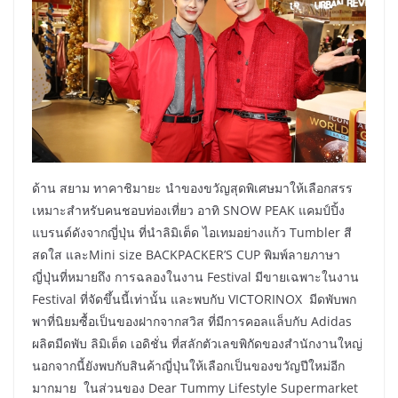
ด้าน สยาม ทาคาชิมายะ นำของขวัญสุดพิเศษมาให้เลือกสรร
เหมาะสำหรับคนชอบท่องเที่ยว อาทิ SNOW PEAK แคมป์ปิ้ง
แบรนด์ดังจากญี่ปุ่น ที่นำลิมิเต็ด ไอเทมอย่างแก้ว Tumbler สี
สดใส และMini size BACKPACKER’S CUP พิมพ์ลายภาษา
ญี่ปุ่นที่หมายถึง การฉลองในงาน Festival มีขายเฉพาะในงาน
Festival ที่จัดขึ้นนี้เท่านั้น และพบกับ VICTORINOX มีดพับพก
พาที่นิยมซื้อเป็นของฝากจากสวิส ที่มีการคอลแล็บกับ Adidas
ผลิตมีดพับ ลิมิเต็ด เอดิชั่น ที่สลักตัวเลขพิกัดของสำนักงานใหญ่
นอกจากนี้ยังพบกับสินค้าญี่ปุ่นให้เลือกเป็นของขวัญปีใหม่อีก
มากมาย ในส่วนของ Dear Tummy Lifestyle Supermarket