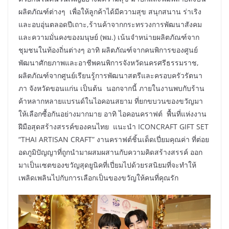
ผลิตภัณฑ์ต่างๆ เพื่อให้ลูกค้าได้มีความสุข สนุกสนาน ร่าเริง
และอบอุ่นตลอดปีเถาะ,ร้านค้าจากกระทรวงการพัฒนาสังคม
และความมั่นคงของมนุษย์ (พม.) เน้นจำหน่ายผลิตภัณฑ์จาก
ชุมชนในท้องถิ่นต่างๆ อาทิ ผลิตภัณฑ์จากคนพิการของศูนย์
พัฒนาศักยภาพและอาชีพคนพิการจังหวัดนครศรีธรรมราช,
ผลิตภัณฑ์จากศูนย์เรียนรู้การพัฒนาสตรีและครอบครัวรัตนา
ภา จังหวัดขอนแก่น เป็นต้น นอกจากนี้ ภายในงานพบกับร้าน
ค้าหลากหลายแบรนด์ในไอคอนสยาม ที่ยกขบวนของขวัญมา
ให้เลือกซื้อกันอย่างมากมาย อาทิ ไอคอนคราฟต์ พื้นที่แห่งงาน
ฝีมือสุดสร้างสรรค์ของคนไทย แนะนำ ICONCRAFT GIFT SET
“THAI ARTISAN CRAFT” งานคราฟต์ชิ้นเด็ดเปี่ยมคุณค่า ที่ต่อย
อดภูมิปัญญาที่ถูกนำมาผสมผสานกับความคิดสร้างสรรค์ ออก
มาเป็นเซตของขวัญสุดยูนิคที่เปี่ยมไปด้วยรสนิยมที่จะทำให้
เพลิดเพลินไปกับการเลือกเป็นของขวัญให้คนที่คุณรัก