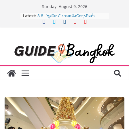
Skip
Sunday, August 9, 2026
to
Guangzhou Yinghao School เผยวิสัย
Latest:
ทัศน์การศึกษาที่พร้อมรับอนาคต “เราไม่
content
ได้เตรียมนักเรียนเพียงเพื่อก้าวเข้าสู่
มหาวิทยาลัยเท่านั้น แต่ยังเตรียมพวก
เขาให้พร้อมเป็นผู้กำหนดอนาคต”
8.8 “ซูเลียน” รวมพลังนักธุรกิจทั่ว
ประเทศ จัดประชุมใหญ่แห่งปี พบ CEO
“ดร.ปิยะวัฒน์” ถ่ายทอดวิสัยทัศน์ธุรกิจ
พร้อมฟรีคอนเสิร์ต “โชค รถแห่” ยกวง
AirAsia X SEE FAH พันธมิตรทางธุรกิจ
ยาวนานกว่า 20 ปี ต่อยอดเสิร์ฟความ
อร่อย ยกเมนูระดับตำนาน “ข้าวหน้าไก่
ราชวงศ์” พุ่งทะยานสู่น่านฟ้า
BEDO เดินหน้าจัดกิจกรรมเจรจาธุรกิจ
“BIO TRADE CONNECT 2026” ยก
ระดับผลิตภัณฑ์ท้องถิ่นสู่ตลาดเชิง
พาณิชย์อย่างยั่งยืน
LORDNINE จัดศึกคนดังสายเกม ไทย
ปะทะ ฟิลิปปินส์ ใน “Rise of the Tenth
Lord” เปิดสงครามกิลด์ข้ามประเทศ
ฉลองเซิร์ฟเวอร์ใหม่ เฮเลนา