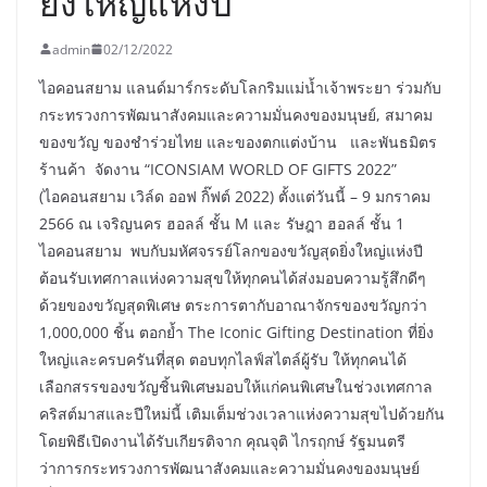
ยิ่งใหญ่แห่งปี
admin
02/12/2022
ไอคอนสยาม แลนด์มาร์กระดับโลกริมแม่น้ำเจ้าพระยา ร่วมกับ
กระทรวงการพัฒนาสังคมและความมั่นคงของมนุษย์, สมาคม
ของขวัญ ของชำร่วยไทย และของตกแต่งบ้าน และพันธมิตร
ร้านค้า จัดงาน “ICONSIAM WORLD OF GIFTS 2022”
(ไอคอนสยาม เวิล์ด ออฟ กิ๊ฟต์ 2022) ตั้งแต่วันนี้ – 9 มกราคม
2566 ณ เจริญนคร ฮอลล์ ชั้น M และ รัษฎา ฮอลล์ ชั้น 1
ไอคอนสยาม พบกับมหัศจรรย์โลกของขวัญสุดยิ่งใหญ่แห่งปี
ต้อนรับเทศกาลแห่งความสุขให้ทุกคนได้ส่งมอบความรู้สึกดีๆ
ด้วยของขวัญสุดพิเศษ ตระการตากับอาณาจักรของขวัญกว่า
1,000,000 ชิ้น ตอกย้ำ The Iconic Gifting Destination ที่ยิ่ง
ใหญ่และครบครันที่สุด ตอบทุกไลฟ์สไตล์ผู้รับ ให้ทุกคนได้
เลือกสรรของขวัญชิ้นพิเศษมอบให้แก่คนพิเศษในช่วงเทศกาล
คริสต์มาสและปีใหม่นี้ เติมเต็มช่วงเวลาแห่งความสุขไปด้วยกัน
โดยพิธีเปิดงานได้รับเกียรติจาก คุณจุติ ไกรฤกษ์ รัฐมนตรี
ว่าการกระทรวงการพัฒนาสังคมและความมั่นคงของมนุษย์