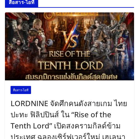
สื่อสาร-ไอที
สื่อสาร-ไอที
LORDNINE จัดศึกคนดังสายเกม ไทย
ปะทะ ฟิลิปปินส์ ใน “Rise of the
Tenth Lord” เปิดสงครามกิลด์ข้าม
ประเทศ ฉลองเซิร์ฟเวอร์ใหม่ เฮเลนา