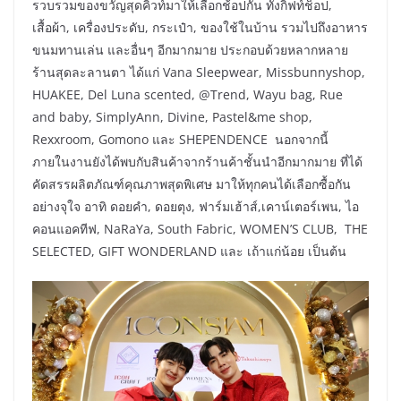
รวบรวมของขวัญสุดคิวท์มาให้เลือกช้อปกัน ทั้งกิ๊ฟท์ช็อป,
เสื้อผ้า, เครื่องประดับ, กระเป๋า, ของใช้ในบ้าน รวมไปถึงอาหาร
ขนมทานเล่น และอื่นๆ อีกมากมาย ประกอบด้วยหลากหลาย
ร้านสุดละลานตา ได้แก่ Vana Sleepwear, Missbunnyshop,
HUAKEE, Del Luna scented, @Trend, Wayu bag, Rue
and baby, SimplyAnn, Divine, Pastel&me shop,
Rexxroom, Gomono และ SHEPENDENCE นอกจากนี้
ภายในงานยังได้พบกับสินค้าจากร้านค้าชั้นนำอีกมากมาย ที่ได้
คัดสรรผลิตภัณฑ์คุณภาพสุดพิเศษ มาให้ทุกคนได้เลือกซื้อกัน
อย่างจุใจ อาทิ ดอยคำ, ดอยตุง, ฟาร์มเฮ้าส์,เคาน์เตอร์เพน, ไอ
คอนแอคทีฟ, NaRaYa, South Fabric, WOMEN’S CLUB, THE
SELECTED, GIFT WONDERLAND และ เถ้าแก่น้อย เป็นต้น