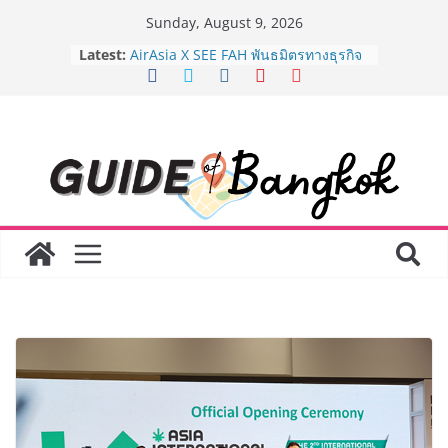
Skip
Sunday, August 9, 2026
to
Latest:
AirAsia X SEE FAH พันธมิตรทางธุรกิจ
content
ยาวนานกว่า 20 ปี ต่อยอดเสิร์ฟความ
อร่อย ยกเมนูระดับตำนาน “ข้าวหน้าไก่
ราชวงศ์” พุ่งทะยานสู่น่านฟ้า
BEDO เดินหน้าจัดกิจกรรมเจรจาธุรกิจ
“BIO TRADE CONNECT 2026” ยก
ระดับผลิตภัณฑ์ท้องถิ่นสู่ตลาดเชิง
พาณิชย์อย่างยั่งยืน
LORDNINE จัดศึกคนดังสายเกม ไทย
ปะทะ ฟิลิปปินส์ ใน “Rise of the Tenth
Lord” เปิดสงครามกิลด์ข้ามประเทศ
ฉลองเซิร์ฟเวอร์ใหม่ เฮเลนา
Guangzhou Yinghao School เผยวิสัย
ทัศน์การศึกษาที่พร้อมรับอนาคต “เราไม่
ได้เตรียมนักเรียนเพียงเพื่อก้าวเข้าสู่
มหาวิทยาลัยเท่านั้น แต่ยังเตรียมพวก
เขาให้พร้อมเป็นผู้กำหนดอนาคต”
8.8 “ซูเลียน” รวมพลังนักธุรกิจทั่ว
ประเทศ จัดประชุมใหญ่แห่งปี พบ CEO
“ดร.ปิยะวัฒน์” ถ่ายทอดวิสัยทัศน์ธุรกิจ