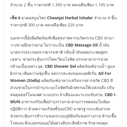
จำนวน 2 ชิ้น ราคาปกติ 1,300 บาท ลดเหลือเพียง 1,105 บาท
เซ็ต 6
ยาดมสมุนไพร
Cheanjai Herbal Inhaler
จำนวน 4 ชิ้น
ราคาปกติ 300 บาท ลดเหลือเพียง 220 บาท
นอกจากนี้ยังมีผลิตภัณฑ์เพื่อสุขภาพจากนวัตกรรม CBD นำมา
วางขายอีกมากมาย ไม่ว่าจะเป็น
CBD Massage Oil
น้ำมัน
นวดจากประกอบจากธรรมชาติ กลิ่นน้ำมันหอมระเหยสูตร
เฉพาะ ช่วยกระตุ้นการไหลเวียนโลหิต บรรเทาอาการปวด
กล้ามเนื้อเฉพาะจุด,
CBD Shower Gel
ผลิตภัณฑ์อาบน้ำ ดูแล
ผิวกาย เพิ่มความชุ่มชื้น ลดการสะสมของแบคทีเรีย,
All For
Women (Stella)
ผลิตภัณฑ์อาหารเสริมจากสารสกัด CBD มี
ส่วนช่วยในการบำรุงระบบโลหิตกับผิวพรรณให้เปล่งปลั่ง ปรับ
สมดุลฮอร์โมนเพศ ระบบประจำเดือนและระบบขับถ่าย,
CBD I-
MUN
อาหารเสริมเพื่อบำรุงร่างกาย ผ่านการทดสอบในห้อง
ปฎิบัติการ ด้วยความบริสุทธิ์ของCBD มาตรฐานระดับสากล
ช่วยกระตุ้นการทำงานของระบบภูมิค้มกันของร่างกาย ต้านเชื้อ
โรคและสิ่งแปลกปลอมได้อย่างมีประสิทธิภาพ รักษาสมดุล