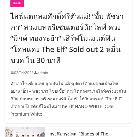
บันเทิง
ไลฟ์แตกสมศักดิ์ศรีตัวแม่! “อั้ม พัชรา
ภา” สวมบทพรีเซนเตอร์นักไลฟ์ ควง
“มิกค์ ทองระย้า” เสิร์ฟโมเมนต์ฟิน
“โดสแดง The Elf” Sold out 2 หมื่น
ขวด ใน 30 นาที
02/04/2026
admin
ทำเอาโซเชียลแทบลุกเป็นไฟ เมื่อซุปตาร์ตัวแม่ของเมืองไทย
อย่าง “อั้ม – พัชราภา ไชยเชื้อ” กระโดดลงสนามไลฟ์ครั้งแรกใน
ชีวิต กับบทบาท “พรีเซนเตอร์นักไลฟ์” ให้กับแบรนด์ “The Elf”
เปิดขายโปรดักส์โฉมใหม่ “The Elf NANO WHITE DOSE
Premium White
กระหึ่มกรุงเทพ! “Blades of The