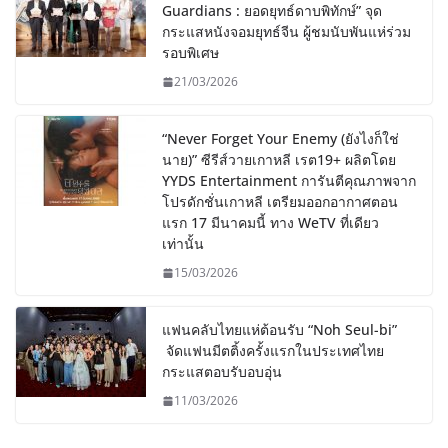
Guardians : ยอดยุทธ์ดาบพิทักษ์” จุด
กระแสหนังจอมยุทธ์จีน ผู้ชมนับพันแห่ร่วม
รอบพิเศษ
21/03/2026
“Never Forget Your Enemy (ยังไงก็ใช่
นาย)” ซีรีส์วายเกาหลี เรต19+ ผลิตโดย
YYDS Entertainment การันตีคุณภาพจาก
โปรดักชั่นเกาหลี เตรียมออกอากาศตอน
แรก 17 มีนาคมนี้ ทาง WeTV ที่เดียว
เท่านั้น
15/03/2026
แฟนคลับไทยแห่ต้อนรับ “Noh Seul-bi”
จัดแฟนมีตติ้งครั้งแรกในประเทศไทย
กระแสตอบรับอบอุ่น
11/03/2026