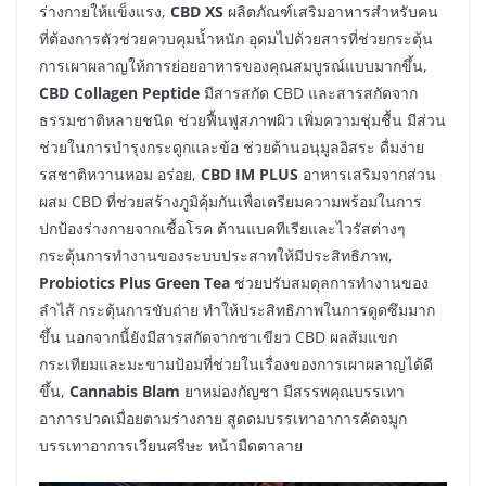
ร่างกายให้แข็งแรง,
CBD XS
ผลิตภัณฑ์เสริมอาหารสำหรับคน
ที่ต้องการตัวช่วยควบคุมน้ำหนัก อุดมไปด้วยสารที่ช่วยกระตุ้น
การเผาผลาญให้การย่อยอาหารของคุณสมบูรณ์แบบมากขึ้น,
CBD Collagen Peptide
มีสารสกัด CBD และสารสกัดจาก
ธรรมชาติหลายชนิด ช่วยฟื้นฟูสภาพผิว เพิ่มความชุ่มชื้น มีส่วน
ช่วยในการบำรุงกระดูกและข้อ ช่วยต้านอนุมูลอิสระ ดื่มง่าย
รสชาติหวานหอม อร่อย,
CBD IM PLUS
อาหารเสริมจากส่วน
ผสม CBD ที่ช่วยสร้างภูมิคุ้มกันเพื่อเตรียมความพร้อมในการ
ปกป้องร่างกายจากเชื้อโรค ต้านแบคทีเรียและไวรัสต่างๆ
กระตุ้นการทำงานของระบบประสาทให้มีประสิทธิภาพ,
Probiotics Plus Green Tea
ช่วยปรับสมดุลการทำงานของ
ลำไส้ กระตุ้นการขับถ่าย ทำให้ประสิทธิภาพในการดูดซึมมาก
ขึ้น นอกจากนี้ยังมีสารสกัดจากชาเขียว CBD ผลส้มแขก
กระเทียมและมะขามป้อมที่ช่วยในเรื่องของการเผาผลาญได้ดี
ขึ้น,
Cannabis Blam
ยาหม่องกัญชา มีสรรพคุณบรรเทา
อาการปวดเมื่อยตามร่างกาย สูดดมบรรเทาอาการคัดจมูก
บรรเทาอาการเวียนศรีษะ หน้ามืดตาลาย