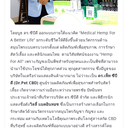
โดยบูธ ดร.ซีบีดี ออกแบบภายใต้แนวคิด “Medical Hemp For
A Better Life” ยกระดับชีวิตให้ดียิ่งขึ้นด้วยนวัตกรรมด้าน
สมุนไพรแบบครบวงจรตั้งแต่ ผลิตภัณฑ์เพื่อสุขภาพ, การรักษา
สัตว์เลี้ยง และคลินิกแผนไทย ตามวิสัยทัศน์ของงาน “Hemp
For All” เพราะกัญชงเป็นพืชสำหรับทุกคนและเป็นพืชที่สามารถ
นำมาใช้ประโยชน์ได้ทุกภาคส่วน ทุกอุตสาหกรรม ซึ่งมีบูธของ
บริษัทในเครือร่วมแสดงสินค้ามากมาย ไม่ว่าจะเป็น
ดร.เพ็ท ซีบี
ดี
(Dr.Pet CBD)
ศูนย์รวมผลิตภัณฑ์เพื่อสุขภาพสำหรับสัตว์
เลี้ยง เกิดจากความร่วมมือระหว่างนายพรชัย ปัทมินทร
ประธานเจ้าหน้าที่บริหารบริษัท ดร.ซีบีดี จำกัด และพิธีกรนัก
แสดงชื่อดัง
วิลลี่ แมคอินทอช
ซึ่งเป็นการสร้างทางเลือกในการ
รักษาสัตว์ด้วยนวัตกรรมจากสมุนไพรกัญชา กัญชง และ
กระท่อม ผสานกับเทคโนโลยีคุณภาพระดับโลกสู่สารสกัด CBD
ที่บริสุทธิ์ และผลิตภัณฑ์ที่ออกแบบมาอย่างดี สร้างสรรค์โดย