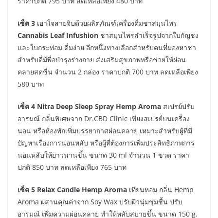
ราคาปกติ 795 บาท ลดเหลือเพียง 480 บาท
เซ็ต 3
เอาใจสายจิบด้วยผลิตภัณฑ์เครื่องดื่มชาสมุนไพร
Cannabis Leaf Infushion
ชาสมุนไพรสำเร็จรูปจากใบกัญชง
และใบกระท่อม ดื่มง่าย อีกหนึ่งทางเลือกสำหรับคนที่มองหาชา
สำหรับดื่ม้พื่อบำรุงร่างกาย ส่งเสริมสุขภาพหรือช่วยให้ผ่อน
คลายสดชื่น จำนวน 2 กล่อง ราคาปกติ 700 บาท ลดเหลือเพียง
580 บาท
เซ็ต 4
Nitra Deep Sleep Spray Hemp Aroma
สเปรย์ปรับ
อารมณ์ กลิ่นพิเศษจาก Dr.CBD Clinic เพียงสเปรย์บนเครื่อง
นอน หรือห้องพักเพิ่มบรรยากาศผ่อนคลาย เหมาะสำหรับผู้ที่มี
ปัญหาเรื่องการนอนหลับ หรือผู้ที่ต้องการเพิ่มประสิทธิภาพการ
นอนหลับให้ยาวนานขึ้น ขนาด 30 ml จำนวน 1 ขวด ราคา
ปกติ 850 บาท ลดเหลือเพียง 765 บาท
เซ็ต 5 Relax Candle Hemp Aroma
เทียนหอม กลิ่น Hemp
Aroma ผสานคุณค่าจาก Soy Wax ปรับผิวนุ่มชุ่มชื้น ปรับ
อารมณ์ เพิ่มความผ่อนคลาย ทำให้หลับสบายขึ้น ขนาด 150 g.