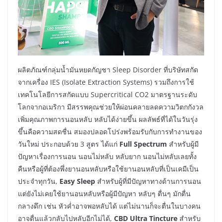
ผลิตภัณฑ์กลุ่มน้ำมันหยดกัญชา Sleep Disorder ที่บริษัทสกัด
จากเครื่อง IES (Isolate Extraction Systems) รวมถึงการใช้
เทคโนโลยีการสกัดแบบ Supercritical CO2 มาตรฐานระดับ
โลกจากอเมริกา มีสรรพคุณช่วยให้ผ่อนคลายลดความวิตกกังวล
เพิ่มคุณภาพการนอนหลับ หลับได้ง่ายขึ้น ผลลัพธ์ที่ได้ในวันรุ่ง
ขึ้นคือความสดชื่น สมองปลอดโปร่งพร้อมรับกับการทำงานของ
วันใหม่ ประกอบด้วย 3 สูตร ได้แก่
Full Spectrum
สำหรับผู้มี
ปัญหาเรื่องการนอน นอนไม่หลับ หลับยาก นอนไม่หลับเลยทั้ง
คืนหรือผู้ที่ต้องพึ่งยานอนหลับหรือใช้ยานอนหลับที่เป็นเคมีเป็น
ประจำทุกวัน,
Easy Sleep
สำหรับผู้ที่มีปัญหาทางด้านการนอน
แต่ยังไม่เคยใช้ยานอนหลับหรือผู้มีปัญหา หลับๆ ตื่นๆ มักตื่น
กลางดึก เช่น หัวค่ำอาจพอหลับได้ แต่ไม่นานก็จะตื่นในบางคน
อาจตื่นแล้วกลับไปหลับอีกไม่ได้,
CBD Ultra Tincture
สำหรับ