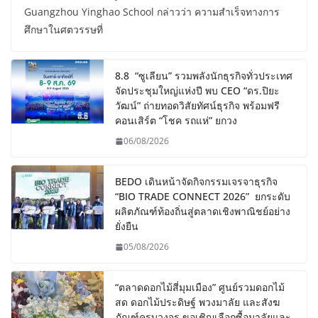
Guangzhou Yinghao School กล่าวว่า ความสำเร็จทางการ
ศึกษาในศตวรรษที่
8.8 “ซูเลียน” รวมพลังนักธุรกิจทั่วประเทศ
จัดประชุมใหญ่แห่งปี พบ CEO “ดร.ปิยะ
วัฒน์” ถ่ายทอดวิสัยทัศน์ธุรกิจ พร้อมฟรี
คอนเสิร์ต “โชค รถแห่” ยกวง
06/08/2026
BEDO เดินหน้าจัดกิจกรรมเจรจาธุรกิจ
“BIO TRADE CONNECT 2026” ยกระดับ
ผลิตภัณฑ์ท้องถิ่นสู่ตลาดเชิงพาณิชย์อย่าง
ยั่งยืน
05/08/2026
“ตลาดดอกไม้สี่มุมเมือง” ศูนย์รวมดอกไม้
สด ดอกไม้ประดิษฐ์ พวงมาลัย และสังฆ
ภัณฑ์ครบวงจร ขอเชิญเลือกซื้อมาลัยและ