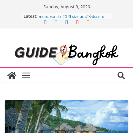
Skip
Sunday, August 9, 2026
to
Latest:
AirAsia X SEE FAH พันธมิตรทางธุรกิจ
content
ยาวนานกว่า 20 ปี ต่อยอดเสิร์ฟความ
อร่อย ยกเมนูระดับตำนาน “ข้าวหน้าไก่
ราชวงศ์” พุ่งทะยานสู่น่านฟ้า
BEDO เดินหน้าจัดกิจกรรมเจรจาธุรกิจ
“BIO TRADE CONNECT 2026” ยก
ระดับผลิตภัณฑ์ท้องถิ่นสู่ตลาดเชิง
พาณิชย์อย่างยั่งยืน
LORDNINE จัดศึกคนดังสายเกม ไทย
ปะทะ ฟิลิปปินส์ ใน “Rise of the Tenth
Lord” เปิดสงครามกิลด์ข้ามประเทศ
ฉลองเซิร์ฟเวอร์ใหม่ เฮเลนา
Guangzhou Yinghao School เผยวิสัย
ทัศน์การศึกษาที่พร้อมรับอนาคต “เราไม่
ได้เตรียมนักเรียนเพียงเพื่อก้าวเข้าสู่
มหาวิทยาลัยเท่านั้น แต่ยังเตรียมพวก
เขาให้พร้อมเป็นผู้กำหนดอนาคต”
8.8 “ซูเลียน” รวมพลังนักธุรกิจทั่ว
ประเทศ จัดประชุมใหญ่แห่งปี พบ CEO
“ดร.ปิยะวัฒน์” ถ่ายทอดวิสัยทัศน์ธุรกิจ