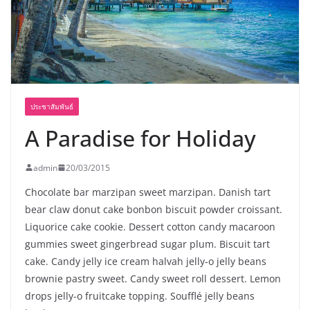
พร้อมฟรีคอนเสิร์ต “โชค รถแห่” ยกวง
ประชาสัมพันธ์
A Paradise for Holiday
admin
20/03/2015
Chocolate bar marzipan sweet marzipan. Danish tart
bear claw donut cake bonbon biscuit powder croissant.
Liquorice cake cookie. Dessert cotton candy macaroon
gummies sweet gingerbread sugar plum. Biscuit tart
cake. Candy jelly ice cream halvah jelly-o jelly beans
brownie pastry sweet. Candy sweet roll dessert. Lemon
drops jelly-o fruitcake topping. Soufflé jelly beans