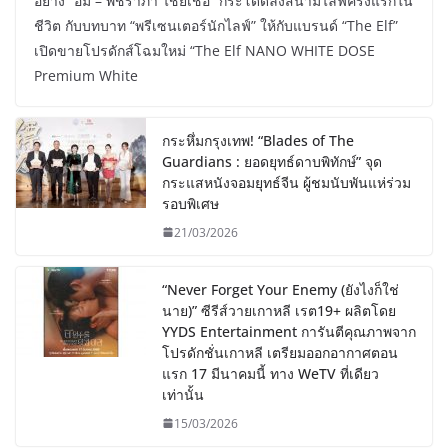
อย่าง “อั้ม – พัชราภา ไชยเชื้อ” กระโดดลงสนามไลฟ์ครั้งแรกใน
ชีวิต กับบทบาท “พรีเซนเตอร์นักไลฟ์” ให้กับแบรนด์ “The Elf”
เปิดขายโปรดักส์โฉมใหม่ “The Elf NANO WHITE DOSE
Premium White
กระหึ่มกรุงเทพ! “Blades of The
Guardians : ยอดยุทธ์ดาบพิทักษ์” จุด
กระแสหนังจอมยุทธ์จีน ผู้ชมนับพันแห่ร่วม
รอบพิเศษ
21/03/2026
“Never Forget Your Enemy (ยังไงก็ใช่
นาย)” ซีรีส์วายเกาหลี เรต19+ ผลิตโดย
YYDS Entertainment การันตีคุณภาพจาก
โปรดักชั่นเกาหลี เตรียมออกอากาศตอน
แรก 17 มีนาคมนี้ ทาง WeTV ที่เดียว
เท่านั้น
15/03/2026