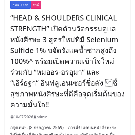
ธุรกิจ-ตลาด
บิวตี้
“HEAD & SHOULDERS CLINICAL
STRENGTH” เปิดตัวนวัตกรรมดูแล
หนังศีรษะ 3 สูตรใหม่ที่มี Selenium
Sulfide 1% ขจัดรังแคซ้ำซากสูงถึง
100%^ พร้อมเปิดความเข้าใจใหม่
ร่วมกับ “หมออร-อรอุมา” และ
“เอิร์ธฐา” อินฟลูเอนเซอร์ชื่อดัง ชี้
สุขภาพหนังศีรษะที่ดีคือจุดเริ่มต้นของ
ความมั่นใจ!!
10/07/2026
admin
กรุงเทพฯ, (8 กรกฎาคม 2569) – การมีรังแคบนหนังศีรษะจะ
ไม่ใช่เรื่องที่ต้องอับอายอีกต่อไป เพราะแท้จริงแล้วรังแคเป็น