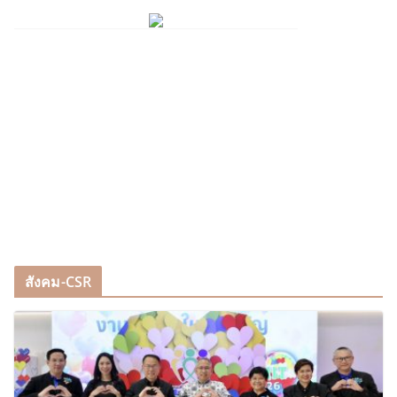
สังคม-CSR