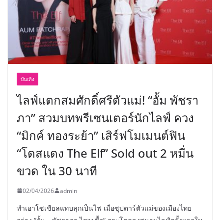
บันเทิง
ไลฟ์แตกสมศักดิ์ศรีตัวแม่! “อั้ม พัชรา
ภา” สวมบทพรีเซนเตอร์นักไลฟ์ ควง
“มิกค์ ทองระย้า” เสิร์ฟโมเมนต์ฟิน
“โดสแดง The Elf” Sold out 2 หมื่น
ขวด ใน 30 นาที
02/04/2026
admin
ทำเอาโซเชียลแทบลุกเป็นไฟ เมื่อซุปตาร์ตัวแม่ของเมืองไทย