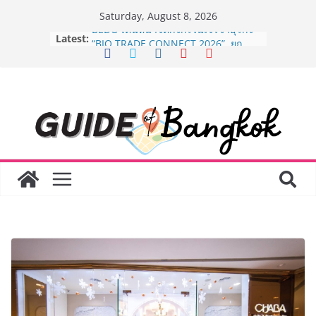
Skip
Saturday, August 8, 2026
to
Latest:
BEDO เดินหน้าจัดกิจกรรมเจรจาธุรกิจ
content
“BIO TRADE CONNECT 2026” ยก
ระดับผลิตภัณฑ์ท้องถิ่นสู่ตลาดเชิง
พาณิชย์อย่างยั่งยืน
“ตลาดดอกไม้สี่มุมเมือง” ศูนย์รวมดอกไม้
สด ดอกไม้ประดิษฐ์ พวงมาลัย และสังฆ
ภัณฑ์ครบวงจร ขอเชิญเลือกซื้อมาลัย
และของขวัญต้อนรับวันแม่ เปิดให้
บริการทุกวันตลอด 24 ชั่วโมง
Guangzhou Yinghao School เผยวิสัย
ทัศน์การศึกษาที่พร้อมรับอนาคต “เราไม่
ได้เตรียมนักเรียนเพียงเพื่อก้าวเข้าสู่
มหาวิทยาลัยเท่านั้น แต่ยังเตรียมพวก
เขาให้พร้อมเป็นผู้กำหนดอนาคต”
8.8 “ซูเลียน” รวมพลังนักธุรกิจทั่ว
ประเทศ จัดประชุมใหญ่แห่งปี พบ CEO
“ดร.ปิยะวัฒน์” ถ่ายทอดวิสัยทัศน์ธุรกิจ
พร้อมฟรีคอนเสิร์ต “โชค รถแห่” ยกวง
AirAsia X SEE FAH พันธมิตรทางธุรกิจ
ยาวนานกว่า 20 ปี ต่อยอดเสิร์ฟความ