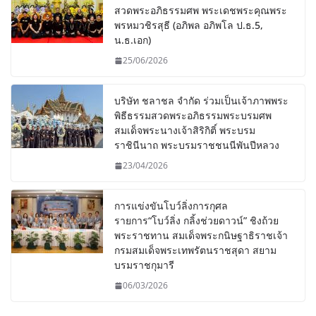
สวดพระอภิธรรมศพ พระเดชพระคุณพระ
พรหมวชิรสุธี (อภิพล อภิพโล ป.ธ.5,
น.ธ.เอก)
25/06/2026
บริษัท ชลาชล จำกัด ร่วมเป็นเจ้าภาพพระ
พิธีธรรมสวดพระอภิธรรมพระบรมศพ
สมเด็จพระนางเจ้าสิริกิติ์ พระบรม
ราชินีนาถ พระบรมราชชนนีพันปีหลวง
23/04/2026
การแข่งขันโบว์ลิ่งการกุศล
รายการ“โบว์ลิ่ง กลิ้งช่วยดาวน์” ชิงถ้วย
พระราชทาน สมเด็จพระกนิษฐาธิราชเจ้า
กรมสมเด็จพระเทพรัตนราชสุดา สยาม
บรมราชกุมารี
06/03/2026