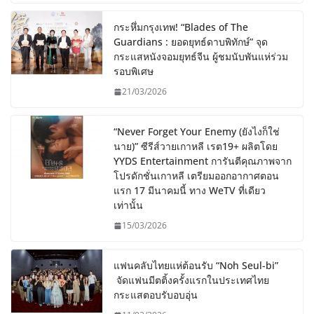
กระหึ่มกรุงเทพ! “Blades of The
Guardians : ยอดยุทธ์ดาบพิทักษ์” จุด
กระแสหนังจอมยุทธ์จีน ผู้ชมนับพันแห่ร่วม
รอบพิเศษ
21/03/2026
“Never Forget Your Enemy (ยังไงก็ใช่
นาย)” ซีรีส์วายเกาหลี เรต19+ ผลิตโดย
YYDS Entertainment การันตีคุณภาพจาก
โปรดักชั่นเกาหลี เตรียมออกอากาศตอน
แรก 17 มีนาคมนี้ ทาง WeTV ที่เดียว
เท่านั้น
15/03/2026
แฟนคลับไทยแห่ต้อนรับ “Noh Seul-bi”
จัดแฟนมีตติ้งครั้งแรกในประเทศไทย
กระแสตอบรับอบอุ่น