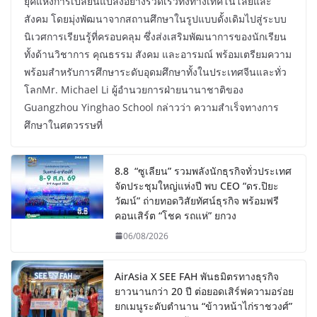
ยุคแห่งการเปลี่ยนแปลงอย่างรวดเร็วทั้งทางเทคโนโลยีและ
สังคม โดยมุ่งพัฒนาจากสถานศึกษาในรูปแบบดั้งเดิมไปสู่ระบบ
นิเวศการเรียนรู้ที่ครอบคลุม ซึ่งส่งเสริมพัฒนาการของนักเรียน
ทั้งด้านวิชาการ คุณธรรม สังคม และอารมณ์ พร้อมเตรียมความ
พร้อมสำหรับการศึกษาระดับอุดมศึกษาทั้งในประเทศจีนและทั่ว
โลกMr. Michael Li ผู้อำนวยการฝ่ายนานาชาติของ
Guangzhou Yinghao School กล่าวว่า ความสำเร็จทางการ
ศึกษาในศตวรรษที่
8.8 “ซูเลียน” รวมพลังนักธุรกิจทั่วประเทศ
จัดประชุมใหญ่แห่งปี พบ CEO “ดร.ปิยะ
วัฒน์” ถ่ายทอดวิสัยทัศน์ธุรกิจ พร้อมฟรี
คอนเสิร์ต “โชค รถแห่” ยกวง
06/08/2026
AirAsia X SEE FAH พันธมิตรทางธุรกิจ
ยาวนานกว่า 20 ปี ต่อยอดเสิร์ฟความอร่อย
ยกเมนูระดับตำนาน “ข้าวหน้าไก่ราชวงศ์”