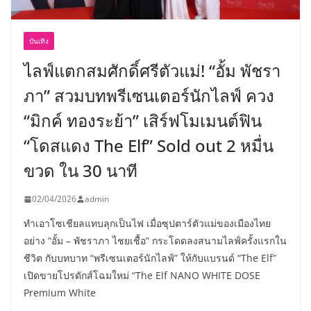
บันเทิง
ไลฟ์แตกสมศักดิ์ศรีตัวแม่! “อั้ม พัชรา
ภา” สวมบทพรีเซนเตอร์นักไลฟ์ ควง
“มิกค์ ทองระย้า” เสิร์ฟโมเมนต์ฟิน
“โดสแดง The Elf” Sold out 2 หมื่น
ขวด ใน 30 นาที
02/04/2026
admin
ทำเอาโซเชียลแทบลุกเป็นไฟ เมื่อซุปตาร์ตัวแม่ของเมืองไทย
อย่าง “อั้ม – พัชราภา ไชยเชื้อ” กระโดดลงสนามไลฟ์ครั้งแรกใน
ชีวิต กับบทบาท “พรีเซนเตอร์นักไลฟ์” ให้กับแบรนด์ “The Elf”
เปิดขายโปรดักส์โฉมใหม่ “The Elf NANO WHITE DOSE
Premium White