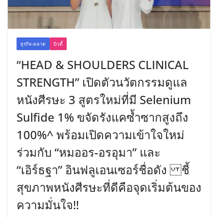
ธุรกิจ-ตลาด
บิวตี้
“HEAD & SHOULDERS CLINICAL
STRENGTH” เปิดตัวนวัตกรรมดูแล
หนังศีรษะ 3 สูตรใหม่ที่มี Selenium
Sulfide 1% ขจัดรังแคซ้ำซากสูงถึง
100%^ พร้อมเปิดความเข้าใจใหม่
ร่วมกับ “หมออร-อรอุมา” และ
“เอิร์ธฐา” อินฟลูเอนเซอร์ชื่อดัง ชี้
สุขภาพหนังศีรษะที่ดีคือจุดเริ่มต้นของ
ความมั่นใจ!!