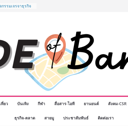
ิจกรรมเจรจาธุรกิจ
ECT 2026” ยก
ิ่นสู่ตลาดเชิง
นดังสายเกม ไทย
 “Rise of the Tenth
ิลด์ข้ามประเทศ
่ เฮเลนา
o School เผยวิสัย
้อมรับอนาคต “เราไม่
งเพื่อก้าวเข้าสู่
 แต่ยังเตรียมพวก
้กำหนดอนาคต”
งนักธุรกิจทั่ว
หญ่แห่งปี พบ CEO
อดวิสัยทัศน์ธุรกิจ
“โชค รถแห่” ยกวง
พันธมิตรทางธุรกิจ
ที่ยว
บันเทิง
กีฬา
สื่อสาร-ไอที
ยานยนต์
สังคม-CSR
ต่อยอดเสิร์ฟความ
ำนาน “ข้าวหน้าไก่
ธุรกิจ-ตลาด
สายมู
ประชาสัมพันธ์
ติดต่อเรา
ู่น่านฟ้า