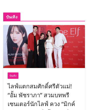
บันเทิง
บันเทิง
ไลฟ์แตกสมศักดิ์ศรีตัวแม่!
“อั้ม พัชราภา” สวมบทพรี
เซนเตอร์นักไลฟ์ ควง “มิกค์