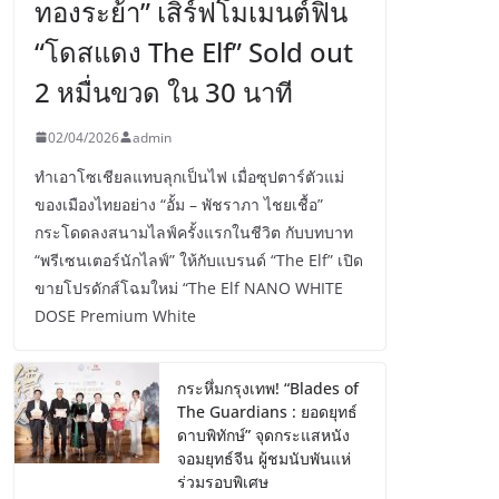
ทองระย้า” เสิร์ฟโมเมนต์ฟิน
“โดสแดง The Elf” Sold out
2 หมื่นขวด ใน 30 นาที
02/04/2026
admin
ทำเอาโซเชียลแทบลุกเป็นไฟ เมื่อซุปตาร์ตัวแม่
ของเมืองไทยอย่าง “อั้ม – พัชราภา ไชยเชื้อ”
กระโดดลงสนามไลฟ์ครั้งแรกในชีวิต กับบทบาท
“พรีเซนเตอร์นักไลฟ์” ให้กับแบรนด์ “The Elf” เปิด
ขายโปรดักส์โฉมใหม่ “The Elf NANO WHITE
DOSE Premium White
กระหึ่มกรุงเทพ! “Blades of
The Guardians : ยอดยุทธ์
ดาบพิทักษ์” จุดกระแสหนัง
จอมยุทธ์จีน ผู้ชมนับพันแห่
ร่วมรอบพิเศษ