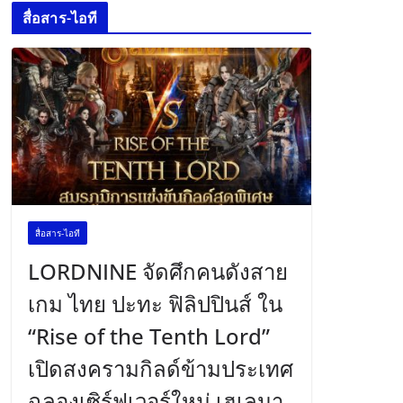
สื่อสาร-ไอที
สื่อสาร-ไอที
LORDNINE จัดศึกคนดังสาย
เกม ไทย ปะทะ ฟิลิปปินส์ ใน
“Rise of the Tenth Lord”
เปิดสงครามกิลด์ข้ามประเทศ
ฉลองเซิร์ฟเวอร์ใหม่ เฮเลนา