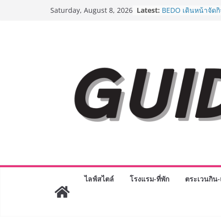
Skip
Latest:
BEDO เดินหน้าจัดก
Saturday, August 8, 2026
to
“BIO TRADE CONN
ระดับผลิตภัณฑ์ท้องถ
content
พาณิชย์อย่างยั่งยืน
LORDNINE จัดศึกค
ปะทะ ฟิลิปปินส์ ใน
Lord” เปิดสงครามก
ฉลองเซิร์ฟเวอร์ใหม
Guangzhou Yingha
ทัศน์การศึกษาที่พร
ได้เตรียมนักเรียนเพีย
มหาวิทยาลัยเท่านั้น
เขาให้พร้อมเป็นผู
8.8 “ซูเลียน” รวมพลั
ประเทศ จัดประชุมใ
“ดร.ปิยะวัฒน์” ถ่ายท
พร้อมฟรีคอนเสิร์ต 
AirAsia X SEE FAH 
ไลฟ์สไตล์
โรงแรม-ที่พัก
ตระเวนกิน-เ
ยาวนานกว่า 20 ปี 
อร่อย ยกเมนูระดับต
ราชวงศ์” พุ่งทะยานส