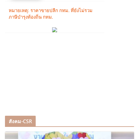
สังคม-CSR