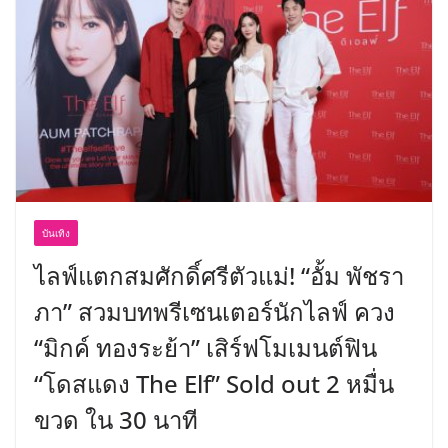
พร้อมฟรีคอนเสิร์ต “โชค รถแห่” ยกวง
บันเทิง
ไลฟ์แตกสมศักดิ์ศรีตัวแม่! “อั้ม พัชรา
ภา” สวมบทพรีเซนเตอร์นักไลฟ์ ควง
“มิกค์ ทองระย้า” เสิร์ฟโมเมนต์ฟิน
“โดสแดง The Elf” Sold out 2 หมื่น
ขวด ใน 30 นาที