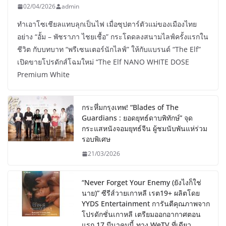
02/04/2026
admin
ทำเอาโซเชียลแทบลุกเป็นไฟ เมื่อซุปตาร์ตัวแม่ของเมืองไทย
อย่าง “อั้ม – พัชราภา ไชยเชื้อ” กระโดดลงสนามไลฟ์ครั้งแรกใน
ชีวิต กับบทบาท “พรีเซนเตอร์นักไลฟ์” ให้กับแบรนด์ “The Elf”
เปิดขายโปรดักส์โฉมใหม่ “The Elf NANO WHITE DOSE
Premium White
กระหึ่มกรุงเทพ! “Blades of The
Guardians : ยอดยุทธ์ดาบพิทักษ์” จุด
กระแสหนังจอมยุทธ์จีน ผู้ชมนับพันแห่ร่วม
รอบพิเศษ
21/03/2026
“Never Forget Your Enemy (ยังไงก็ใช่
นาย)” ซีรีส์วายเกาหลี เรต19+ ผลิตโดย
YYDS Entertainment การันตีคุณภาพจาก
โปรดักชั่นเกาหลี เตรียมออกอากาศตอน
แรก 17 มีนาคมนี้ ทาง WeTV ที่เดียว