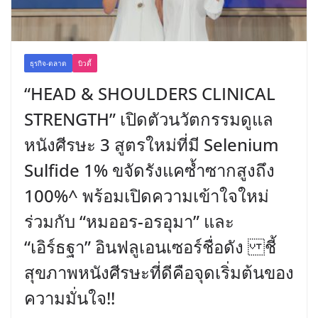
ธุรกิจ-ตลาด
บิวตี้
“HEAD & SHOULDERS CLINICAL
STRENGTH” เปิดตัวนวัตกรรมดูแล
หนังศีรษะ 3 สูตรใหม่ที่มี Selenium
Sulfide 1% ขจัดรังแคซ้ำซากสูงถึง
100%^ พร้อมเปิดความเข้าใจใหม่
ร่วมกับ “หมออร-อรอุมา” และ
“เอิร์ธฐา” อินฟลูเอนเซอร์ชื่อดัง ชี้
สุขภาพหนังศีรษะที่ดีคือจุดเริ่มต้นของ
ความมั่นใจ!!