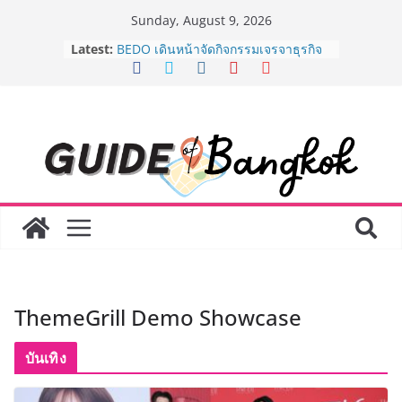
Skip
Sunday, August 9, 2026
to
AirAsia X SEE FAH พันธมิตรทางธุรกิจ
Latest:
content
ยาวนานกว่า 20 ปี ต่อยอดเสิร์ฟความ
อร่อย ยกเมนูระดับตำนาน “ข้าวหน้าไก่
ราชวงศ์” พุ่งทะยานสู่น่านฟ้า
BEDO เดินหน้าจัดกิจกรรมเจรจาธุรกิจ
“BIO TRADE CONNECT 2026” ยก
ระดับผลิตภัณฑ์ท้องถิ่นสู่ตลาดเชิง
พาณิชย์อย่างยั่งยืน
LORDNINE จัดศึกคนดังสายเกม ไทย
ปะทะ ฟิลิปปินส์ ใน “Rise of the Tenth
Lord” เปิดสงครามกิลด์ข้ามประเทศ
ฉลองเซิร์ฟเวอร์ใหม่ เฮเลนา
Guangzhou Yinghao School เผยวิสัย
ทัศน์การศึกษาที่พร้อมรับอนาคต “เราไม่
ได้เตรียมนักเรียนเพียงเพื่อก้าวเข้าสู่
ThemeGrill Demo Showcase
มหาวิทยาลัยเท่านั้น แต่ยังเตรียมพวก
เขาให้พร้อมเป็นผู้กำหนดอนาคต”
8.8 “ซูเลียน” รวมพลังนักธุรกิจทั่ว
บันเทิง
ประเทศ จัดประชุมใหญ่แห่งปี พบ CEO
“ดร.ปิยะวัฒน์” ถ่ายทอดวิสัยทัศน์ธุรกิจ