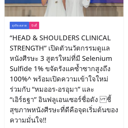
ธุรกิจ-ตลาด
บิวตี้
“HEAD & SHOULDERS CLINICAL
STRENGTH” เปิดตัวนวัตกรรมดูแล
หนังศีรษะ 3 สูตรใหม่ที่มี Selenium
Sulfide 1% ขจัดรังแคซ้ำซากสูงถึง
100%^ พร้อมเปิดความเข้าใจใหม่
ร่วมกับ “หมออร-อรอุมา” และ
“เอิร์ธฐา” อินฟลูเอนเซอร์ชื่อดัง ชี้
สุขภาพหนังศีรษะที่ดีคือจุดเริ่มต้นของ
ความมั่นใจ!!