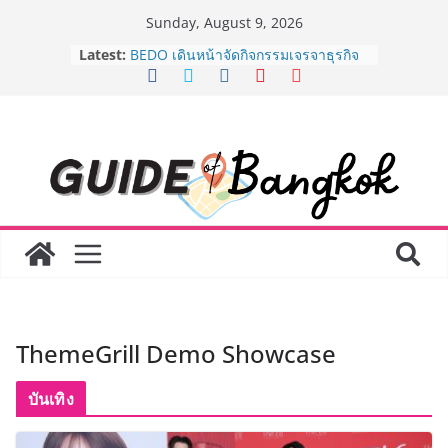
Skip
Sunday, August 9, 2026
to
Latest:
AirAsia X SEE FAH พันธมิตรทางธุรกิจ
content
ยาวนานกว่า 20 ปี ต่อยอดเสิร์ฟความ
อร่อย ยกเมนูระดับตำนาน “ข้าวหน้าไก่
ราชวงศ์” พุ่งทะยานสู่น่านฟ้า
BEDO เดินหน้าจัดกิจกรรมเจรจาธุรกิจ
“BIO TRADE CONNECT 2026” ยก
ระดับผลิตภัณฑ์ท้องถิ่นสู่ตลาดเชิง
พาณิชย์อย่างยั่งยืน
LORDNINE จัดศึกคนดังสายเกม ไทย
ปะทะ ฟิลิปปินส์ ใน “Rise of the Tenth
Lord” เปิดสงครามกิลด์ข้ามประเทศ
ฉลองเซิร์ฟเวอร์ใหม่ เฮเลนา
Guangzhou Yinghao School เผยวิสัย
ทัศน์การศึกษาที่พร้อมรับอนาคต “เราไม่
ได้เตรียมนักเรียนเพียงเพื่อก้าวเข้าสู่
ThemeGrill Demo Showcase
มหาวิทยาลัยเท่านั้น แต่ยังเตรียมพวก
เขาให้พร้อมเป็นผู้กำหนดอนาคต”
8.8 “ซูเลียน” รวมพลังนักธุรกิจทั่ว
บันเทิง
ประเทศ จัดประชุมใหญ่แห่งปี พบ CEO
“ดร.ปิยะวัฒน์” ถ่ายทอดวิสัยทัศน์ธุรกิจ