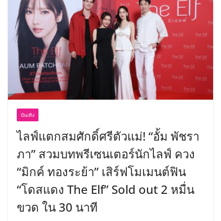
พร้อมฟรีคอนเสิร์ต “โชค รถแห่” ยกวง
บันเทิง
ไลฟ์แตกสมศักดิ์ศรีตัวแม่! “อั้ม พัชรา
ภา” สวมบทพรีเซนเตอร์นักไลฟ์ ควง
“มิกค์ ทองระย้า” เสิร์ฟโมเมนต์ฟิน
“โดสแดง The Elf” Sold out 2 หมื่น
ขวด ใน 30 นาที