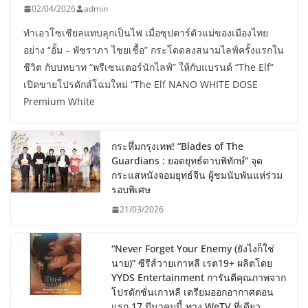
02/04/2026
admin
ทำเอาโซเชียลแทบลุกเป็นไฟ เมื่อซุปตาร์ตัวแม่ของเมืองไทย
อย่าง “อั้ม – พัชราภา ไชยเชื้อ” กระโดดลงสนามไลฟ์ครั้งแรกใน
ชีวิต กับบทบาท “พรีเซนเตอร์นักไลฟ์” ให้กับแบรนด์ “The Elf”
เปิดขายโปรดักส์โฉมใหม่ “The Elf NANO WHITE DOSE
Premium White
กระหึ่มกรุงเทพ! “Blades of The
Guardians : ยอดยุทธ์ดาบพิทักษ์” จุด
กระแสหนังจอมยุทธ์จีน ผู้ชมนับพันแห่ร่วม
รอบพิเศษ
21/03/2026
“Never Forget Your Enemy (ยังไงก็ใช่
นาย)” ซีรีส์วายเกาหลี เรต19+ ผลิตโดย
YYDS Entertainment การันตีคุณภาพจาก
โปรดักชั่นเกาหลี เตรียมออกอากาศตอน
แรก 17 มีนาคมนี้ ทาง WeTV ที่เดียว