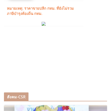
สังคม-CSR