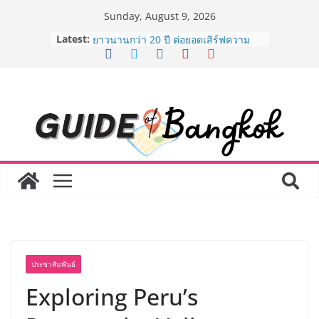
Skip
Sunday, August 9, 2026
to
Latest:
AirAsia X SEE FAH พันธมิตรทางธุรกิจ
content
ยาวนานกว่า 20 ปี ต่อยอดเสิร์ฟความ
อร่อย ยกเมนูระดับตำนาน “ข้าวหน้าไก่
ราชวงศ์” พุ่งทะยานสู่น่านฟ้า
BEDO เดินหน้าจัดกิจกรรมเจรจาธุรกิจ
“BIO TRADE CONNECT 2026” ยก
ระดับผลิตภัณฑ์ท้องถิ่นสู่ตลาดเชิง
พาณิชย์อย่างยั่งยืน
LORDNINE จัดศึกคนดังสายเกม ไทย
ปะทะ ฟิลิปปินส์ ใน “Rise of the Tenth
Lord” เปิดสงครามกิลด์ข้ามประเทศ
ฉลองเซิร์ฟเวอร์ใหม่ เฮเลนา
Guangzhou Yinghao School เผยวิสัย
ทัศน์การศึกษาที่พร้อมรับอนาคต “เราไม่
ได้เตรียมนักเรียนเพียงเพื่อก้าวเข้าสู่
มหาวิทยาลัยเท่านั้น แต่ยังเตรียมพวก
ประชาสัมพันธ์
เขาให้พร้อมเป็นผู้กำหนดอนาคต”
8.8 “ซูเลียน” รวมพลังนักธุรกิจทั่ว
Exploring Peru’s
ประเทศ จัดประชุมใหญ่แห่งปี พบ CEO
“ดร.ปิยะวัฒน์” ถ่ายทอดวิสัยทัศน์ธุรกิจ