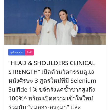
ธุรกิจ-ตลาด
บิวตี้
“HEAD & SHOULDERS CLINICAL
STRENGTH” เปิดตัวนวัตกรรมดูแล
หนังศีรษะ 3 สูตรใหม่ที่มี Selenium
Sulfide 1% ขจัดรังแคซ้ำซากสูงถึง
100%^ พร้อมเปิดความเข้าใจใหม่
ร่วมกับ “หมออร-อรอุมา” และ