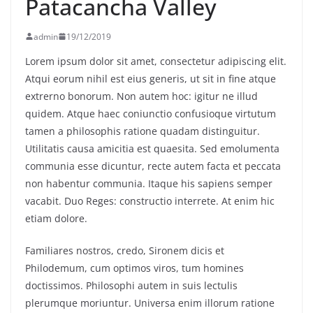
Patacancha Valley
พร้อมฟรีคอนเสิร์ต “โชค รถแห่” ยกวง
admin
19/12/2019
Lorem ipsum dolor sit amet, consectetur adipiscing elit.
Atqui eorum nihil est eius generis, ut sit in fine atque
extrerno bonorum. Non autem hoc: igitur ne illud
quidem. Atque haec coniunctio confusioque virtutum
tamen a philosophis ratione quadam distinguitur.
Utilitatis causa amicitia est quaesita. Sed emolumenta
communia esse dicuntur, recte autem facta et peccata
non habentur communia. Itaque his sapiens semper
vacabit. Duo Reges: constructio interrete. At enim hic
etiam dolore.
Familiares nostros, credo, Sironem dicis et
Philodemum, cum optimos viros, tum homines
doctissimos. Philosophi autem in suis lectulis
plerumque moriuntur. Universa enim illorum ratione