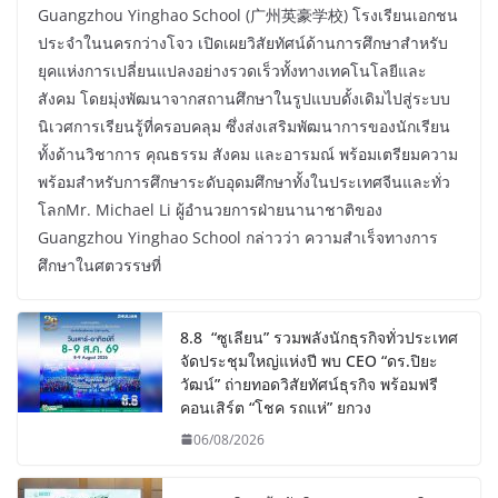
Guangzhou Yinghao School (广州英豪学校) โรงเรียนเอกชน
ประจำในนครกว่างโจว เปิดเผยวิสัยทัศน์ด้านการศึกษาสำหรับ
ยุคแห่งการเปลี่ยนแปลงอย่างรวดเร็วทั้งทางเทคโนโลยีและ
สังคม โดยมุ่งพัฒนาจากสถานศึกษาในรูปแบบดั้งเดิมไปสู่ระบบ
นิเวศการเรียนรู้ที่ครอบคลุม ซึ่งส่งเสริมพัฒนาการของนักเรียน
ทั้งด้านวิชาการ คุณธรรม สังคม และอารมณ์ พร้อมเตรียมความ
พร้อมสำหรับการศึกษาระดับอุดมศึกษาทั้งในประเทศจีนและทั่ว
โลกMr. Michael Li ผู้อำนวยการฝ่ายนานาชาติของ
Guangzhou Yinghao School กล่าวว่า ความสำเร็จทางการ
ศึกษาในศตวรรษที่
8.8 “ซูเลียน” รวมพลังนักธุรกิจทั่วประเทศ
จัดประชุมใหญ่แห่งปี พบ CEO “ดร.ปิยะ
วัฒน์” ถ่ายทอดวิสัยทัศน์ธุรกิจ พร้อมฟรี
คอนเสิร์ต “โชค รถแห่” ยกวง
06/08/2026