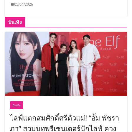
05/04/2026
บันเทิง
บันเทิง
ไลฟ์แตกสมศักดิ์ศรีตัวแม่! “อั้ม พัชรา
ภา” สวมบทพรีเซนเตอร์นักไลฟ์ ควง