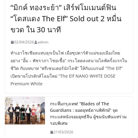
“มิกค์ ทองระย้า” เสิร์ฟโมเมนต์ฟิน
“โดสแดง The Elf” Sold out 2 หมื่น
ขวด ใน 30 นาที
02/04/2026
admin
ทำเอาโซเชียลแทบลุกเป็นไฟ เมื่อซุปตาร์ตัวแม่ของเมืองไทย
อย่าง “อั้ม – พัชราภา ไชยเชื้อ” กระโดดลงสนามไลฟ์ครั้งแรกใน
ชีวิต กับบทบาท “พรีเซนเตอร์นักไลฟ์” ให้กับแบรนด์ “The Elf”
เปิดขายโปรดักส์โฉมใหม่ “The Elf NANO WHITE DOSE
Premium White
กระหึ่มกรุงเทพ! “Blades of The
Guardians : ยอดยุทธ์ดาบพิทักษ์” จุด
กระแสหนังจอมยุทธ์จีน ผู้ชมนับพันแห่ร่วม
รอบพิเศษ
21/03/2026