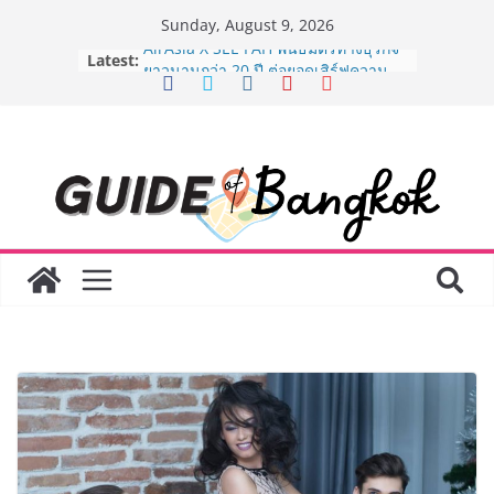
Skip
Sunday, August 9, 2026
to
Latest:
AirAsia X SEE FAH พันธมิตรทางธุรกิจ
content
ยาวนานกว่า 20 ปี ต่อยอดเสิร์ฟความ
อร่อย ยกเมนูระดับตำนาน “ข้าวหน้าไก่
ราชวงศ์” พุ่งทะยานสู่น่านฟ้า
BEDO เดินหน้าจัดกิจกรรมเจรจาธุรกิจ
“BIO TRADE CONNECT 2026” ยก
ระดับผลิตภัณฑ์ท้องถิ่นสู่ตลาดเชิง
พาณิชย์อย่างยั่งยืน
LORDNINE จัดศึกคนดังสายเกม ไทย
ปะทะ ฟิลิปปินส์ ใน “Rise of the Tenth
Lord” เปิดสงครามกิลด์ข้ามประเทศ
ฉลองเซิร์ฟเวอร์ใหม่ เฮเลนา
Guangzhou Yinghao School เผยวิสัย
ทัศน์การศึกษาที่พร้อมรับอนาคต “เราไม่
ได้เตรียมนักเรียนเพียงเพื่อก้าวเข้าสู่
มหาวิทยาลัยเท่านั้น แต่ยังเตรียมพวก
เขาให้พร้อมเป็นผู้กำหนดอนาคต”
8.8 “ซูเลียน” รวมพลังนักธุรกิจทั่ว
ประเทศ จัดประชุมใหญ่แห่งปี พบ CEO
“ดร.ปิยะวัฒน์” ถ่ายทอดวิสัยทัศน์ธุรกิจ