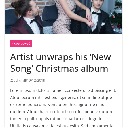
พร้อมฟรีคอนเสิร์ต “โชค รถแห่” ยกวง
ประชาสัมพันธ์
Artist unwraps his ‘New
Song’ Christmas album
admin
19/12/2019
Lorem ipsum dolor sit amet, consectetur adipiscing elit.
Atqui eorum nihil est eius generis, ut sit in fine atque
extrerno bonorum. Non autem hoc: igitur ne illud
quidem. Atque haec coniunctio confusioque virtutum
tamen a philosophis ratione quadam distinguitur.
Utilitatis causa amicitia est quaesita. Sed emolumenta