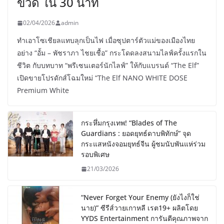
ขวด ใน 30 นาที
02/04/2026
admin
ทำเอาโซเชียลแทบลุกเป็นไฟ เมื่อซุปตาร์ตัวแม่ของเมืองไทย
อย่าง “อั้ม – พัชราภา ไชยเชื้อ” กระโดดลงสนามไลฟ์ครั้งแรกใน
ชีวิต กับบทบาท “พรีเซนเตอร์นักไลฟ์” ให้กับแบรนด์ “The Elf”
เปิดขายโปรดักส์โฉมใหม่ “The Elf NANO WHITE DOSE
Premium White
กระหึ่มกรุงเทพ! “Blades of The
Guardians : ยอดยุทธ์ดาบพิทักษ์” จุด
กระแสหนังจอมยุทธ์จีน ผู้ชมนับพันแห่ร่วม
รอบพิเศษ
21/03/2026
“Never Forget Your Enemy (ยังไงก็ใช่
นาย)” ซีรีส์วายเกาหลี เรต19+ ผลิตโดย
YYDS Entertainment การันตีคุณภาพจาก