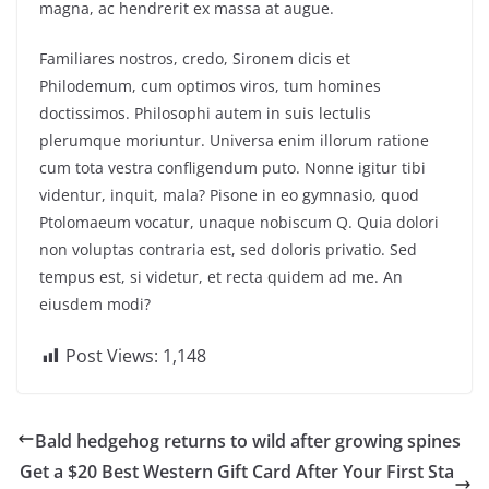
magna, ac hendrerit ex massa at augue.
Familiares nostros, credo, Sironem dicis et
Philodemum, cum optimos viros, tum homines
doctissimos. Philosophi autem in suis lectulis
plerumque moriuntur. Universa enim illorum ratione
cum tota vestra confligendum puto. Nonne igitur tibi
videntur, inquit, mala? Pisone in eo gymnasio, quod
Ptolomaeum vocatur, unaque nobiscum Q. Quia dolori
non voluptas contraria est, sed doloris privatio. Sed
tempus est, si videtur, et recta quidem ad me. An
eiusdem modi?
Post Views:
1,148
Bald hedgehog returns to wild after growing spines
Get a $20 Best Western Gift Card After Your First Sta