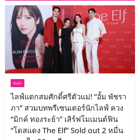
บันเทิง
ไลฟ์แตกสมศักดิ์ศรีตัวแม่! “อั้ม พัชรา
ภา” สวมบทพรีเซนเตอร์นักไลฟ์ ควง
“มิกค์ ทองระย้า” เสิร์ฟโมเมนต์ฟิน
“โดสแดง The Elf” Sold out 2 หมื่น