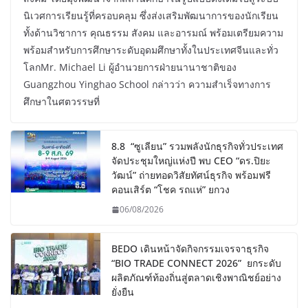
นิเวศการเรียนรู้ที่ครอบคลุม ซึ่งส่งเสริมพัฒนาการของนักเรียน
ทั้งด้านวิชาการ คุณธรรม สังคม และอารมณ์ พร้อมเตรียมความ
พร้อมสำหรับการศึกษาระดับอุดมศึกษาทั้งในประเทศจีนและทั่ว
โลกMr. Michael Li ผู้อำนวยการฝ่ายนานาชาติของ
Guangzhou Yinghao School กล่าวว่า ความสำเร็จทางการ
ศึกษาในศตวรรษที่
8.8 “ซูเลียน” รวมพลังนักธุรกิจทั่วประเทศ
จัดประชุมใหญ่แห่งปี พบ CEO “ดร.ปิยะ
วัฒน์” ถ่ายทอดวิสัยทัศน์ธุรกิจ พร้อมฟรี
คอนเสิร์ต “โชค รถแห่” ยกวง
06/08/2026
BEDO เดินหน้าจัดกิจกรรมเจรจาธุรกิจ
“BIO TRADE CONNECT 2026” ยกระดับ
ผลิตภัณฑ์ท้องถิ่นสู่ตลาดเชิงพาณิชย์อย่าง
ยั่งยืน