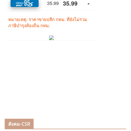
สังคม-CSR