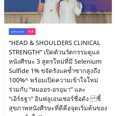
ธุรกิจ-ตลาด
บิวตี้
“HEAD & SHOULDERS CLINICAL
STRENGTH” เปิดตัวนวัตกรรมดูแล
หนังศีรษะ 3 สูตรใหม่ที่มี Selenium
Sulfide 1% ขจัดรังแคซ้ำซากสูงถึง
100%^ พร้อมเปิดความเข้าใจใหม่
ร่วมกับ “หมออร-อรอุมา” และ
“เอิร์ธฐา” อินฟลูเอนเซอร์ชื่อดัง ชี้
สุขภาพหนังศีรษะที่ดีคือจุดเริ่มต้นของ