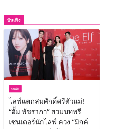
บันเทิง
บันเทิง
ไลฟ์แตกสมศักดิ์ศรีตัวแม่!
“อั้ม พัชราภา” สวมบทพรี
เซนเตอร์นักไลฟ์ ควง “มิกค์