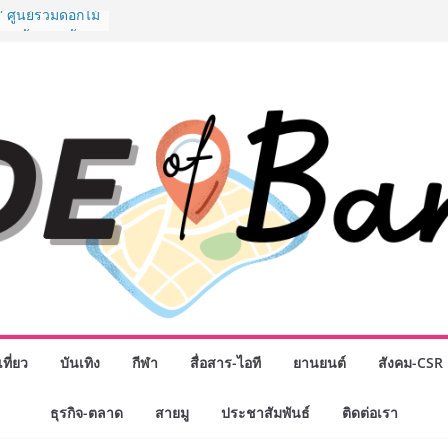
” ศูนย์รวมดอกไม้
งมาลัย และสังฆ
ลือกซื้อมาลัย
ม่ เปิดให้
ั่วโมง
ปกรณ์วิทยาศาสตร์
ไทย ร่วมภารกิจ
หาคมนี้
กธุรกิจทั่ว
แห่งปี พบ CEO
ิสัยทัศน์ธุรกิจ
ค รถแห่” ยกวง
นธมิตรทางธุรกิจ
ยอดเสิร์ฟความ
าน “ข้าวหน้าไก่
่านฟ้า
รรมเจรจาธุรกิจ
T 2026” ยก
ที่ยว
บันเทิง
กีฬา
สื่อสาร-ไอที
ยานยนต์
สังคม-CSR
สู่ตลาดเชิง
ธุรกิจ-ตลาด
สายมู
ประชาสัมพันธ์
ติดต่อเรา