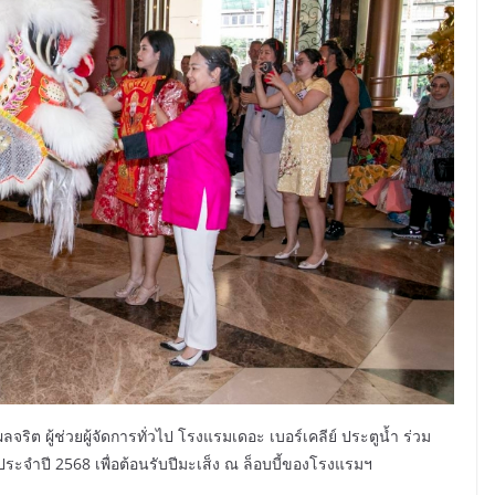
จริต ผู้ช่วยผู้จัดการทั่วไป โรงแรมเดอะ เบอร์เคลีย์ ประตูน้ำ ร่วม
ะจำปี 2568 เพื่อต้อนรับปีมะเส็ง ณ ล็อบบี้ของโรงแรมฯ