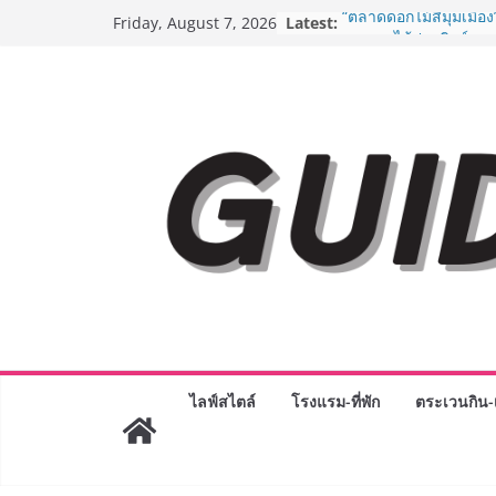
Skip
Latest:
“ตลาดดอกไม้สี่มุมเมือง
Friday, August 7, 2026
to
สด ดอกไม้ประดิษฐ์ พว
ภัณฑ์ครบวงจร ขอเชิญเ
content
และของขวัญต้อนรับวันแ
บริการทุกวันตลอด 24 ช
ครั้งแรกของไทย ส่งอุ
“CE-7 MATCH” ฝีมือคน
สำรวจดวงจันทร์ 24 สิง
8.8 “ซูเลียน” รวมพลังนั
ประเทศ จัดประชุมใหญ่
“ดร.ปิยะวัฒน์” ถ่ายทอดว
พร้อมฟรีคอนเสิร์ต “โช
AirAsia X SEE FAH พั
ยาวนานกว่า 20 ปี ต่อ
อร่อย ยกเมนูระดับตำน
ราชวงศ์” พุ่งทะยานสู่น
BEDO เดินหน้าจัดกิจก
“BIO TRADE CONNEC
ไลฟ์สไตล์
โรงแรม-ที่พัก
ตระเวนกิน-เ
ระดับผลิตภัณฑ์ท้องถิ่น
พาณิชย์อย่างยั่งยืน