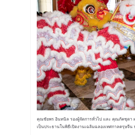
คุณชัยพร อินทนิล รองผู้จัดการทั่วไป และ คุณภัคชุดา ผล
เป็นประธานในพิธีเปิดงานเฉลิมฉลองเทศกาลตรุษจีน ปร