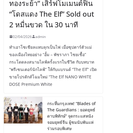
ทองระย้า” เสิร์ฟโมเมนต์ฟิน
“โดสแดง The Elf” Sold out
2 หมื่นขวด ใน 30 นาที
02/04/2026
admin
ทำเอาโซเชียลแทบลุกเป็นไฟ เมื่อซุปตาร์ตัวแม่
ของเมืองไทยอย่าง “อั้ม – พัชราภา ไชยเชื้อ”
กระโดดลงสนามไลฟ์ครั้งแรกในชีวิต กับบทบาท
“พรีเซนเตอร์นักไลฟ์” ให้กับแบรนด์ “The Elf” เปิด
ขายโปรดักส์โฉมใหม่ “The Elf NANO WHITE
DOSE Premium White
กระหึ่มกรุงเทพ! “Blades of
The Guardians : ยอดยุทธ์
ดาบพิทักษ์” จุดกระแสหนัง
จอมยุทธ์จีน ผู้ชมนับพันแห่
ร่วมรอบพิเศษ