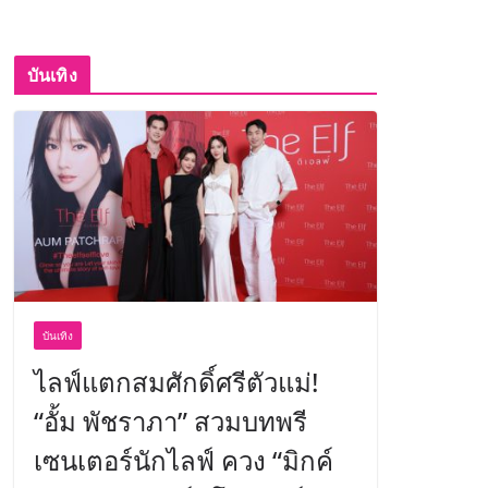
บันเทิง
บันเทิง
ไลฟ์แตกสมศักดิ์ศรีตัวแม่!
“อั้ม พัชราภา” สวมบทพรี
เซนเตอร์นักไลฟ์ ควง “มิกค์