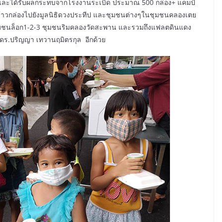
กักตัว และได้รับผลกระทบจากโรงงานระเบิด ประมาณ 500 กล่อง+ แคมป์
งข้าวกล่องไปยังมูลนิธิดวงประทีป และชุมชนต่างๆในชุมชนคลองเตย
 ชุมชนล็อก1-2-3 ชุมชนริมคลองวัดสะพาน และรวมถึงแฟลตดินแดง
ผศ.ดร.ปริญญา เทวานฤมิตรกุล อีกด้วย