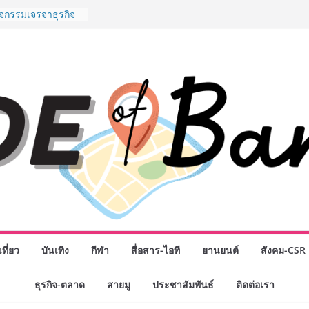
พันธมิตรทางธุรกิจ
ต่อยอดเสิร์ฟความ
ำนาน “ข้าวหน้าไก่
ู่น่านฟ้า
ิจกรรมเจรจาธุรกิจ
ECT 2026” ยก
ิ่นสู่ตลาดเชิง
นดังสายเกม ไทย
 “Rise of the Tenth
ิลด์ข้ามประเทศ
่ เฮเลนา
o School เผยวิสัย
้อมรับอนาคต “เราไม่
งเพื่อก้าวเข้าสู่
 แต่ยังเตรียมพวก
้กำหนดอนาคต”
งนักธุรกิจทั่ว
ที่ยว
บันเทิง
กีฬา
สื่อสาร-ไอที
ยานยนต์
สังคม-CSR
หญ่แห่งปี พบ CEO
อดวิสัยทัศน์ธุรกิจ
ธุรกิจ-ตลาด
สายมู
ประชาสัมพันธ์
ติดต่อเรา
“โชค รถแห่” ยกวง