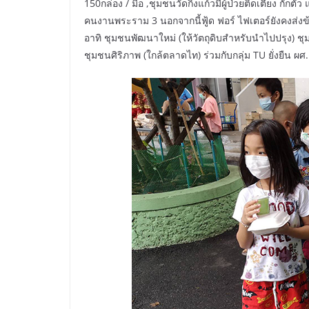
150กล่อง / มื้อ ,ชุมชนวัดกิ่งแก้วมีผู้ป่วยติดเตียง 
คนงานพระราม 3 นอกจากนี้ฟู้ด ฟอร์ ไฟเตอร์ยังคงส่
อาทิ ชุมชนพัฒนาใหม่ (ให้วัตถุดิบสำหรับนำไปปรุง)
ชุมชนศิริภาพ (ใกล้ตลาดไท) ร่วมกับกลุ่ม TU ยั่งยืน 