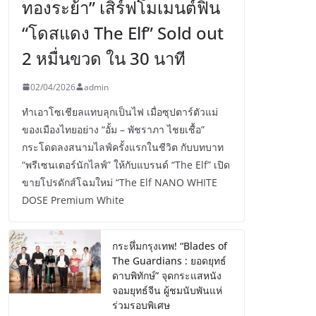
ทองระย้า” เสิร์ฟโมเมนต์ฟิน
“โดสแดง The Elf” Sold out
2 หมื่นขวด ใน 30 นาที
02/04/2026
admin
ทำเอาโซเชียลแทบลุกเป็นไฟ เมื่อซุปตาร์ตัวแม่
ของเมืองไทยอย่าง “อั้ม – พัชราภา ไชยเชื้อ”
กระโดดลงสนามไลฟ์ครั้งแรกในชีวิต กับบทบาท
“พรีเซนเตอร์นักไลฟ์” ให้กับแบรนด์ “The Elf” เปิด
ขายโปรดักส์โฉมใหม่ “The Elf NANO WHITE
DOSE Premium White
กระหึ่มกรุงเทพ! “Blades of
The Guardians : ยอดยุทธ์
ดาบพิทักษ์” จุดกระแสหนัง
จอมยุทธ์จีน ผู้ชมนับพันแห่
ร่วมรอบพิเศษ