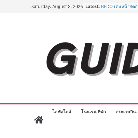
Skip
Latest:
AirAsia X SEE FAH 
Saturday, August 8, 2026
to
ยาวนานกว่า 20 ปี 
อร่อย ยกเมนูระดับต
content
ราชวงศ์” พุ่งทะยานส
BEDO เดินหน้าจัดก
“BIO TRADE CONN
ระดับผลิตภัณฑ์ท้องถ
พาณิชย์อย่างยั่งยืน
LORDNINE จัดศึกค
ปะทะ ฟิลิปปินส์ ใน
Lord” เปิดสงครามก
ฉลองเซิร์ฟเวอร์ใหม
Guangzhou Yingha
ทัศน์การศึกษาที่พร
ได้เตรียมนักเรียนเพีย
มหาวิทยาลัยเท่านั้น
เขาให้พร้อมเป็นผู
8.8 “ซูเลียน” รวมพลั
ไลฟ์สไตล์
โรงแรม-ที่พัก
ตระเวนกิน-เ
ประเทศ จัดประชุมใ
“ดร.ปิยะวัฒน์” ถ่ายท
พร้อมฟรีคอนเสิร์ต 