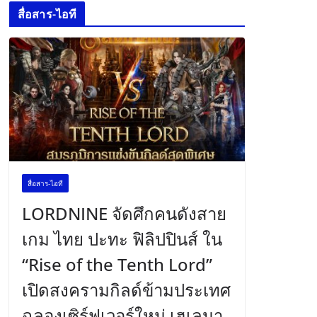
สื่อสาร-ไอที
สื่อสาร-ไอที
LORDNINE จัดศึกคนดังสาย
เกม ไทย ปะทะ ฟิลิปปินส์ ใน
“Rise of the Tenth Lord”
เปิดสงครามกิลด์ข้ามประเทศ
ฉลองเซิร์ฟเวอร์ใหม่ เฮเลนา