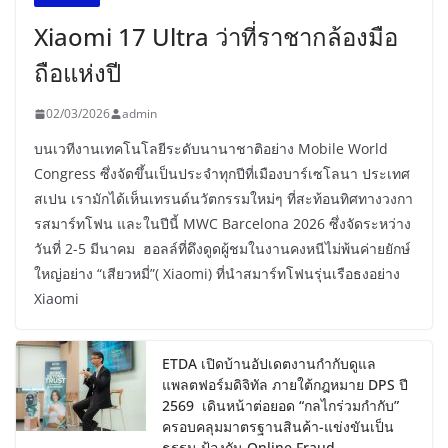
Xiaomi 17 Ultra ว่าที่ราชากล้องมือ
ถือแห่งปี
02/03/2026
admin
บนเวทีงานเทคโนโลยีระดับนานาชาติอย่าง Mobile World
Congress ซึ่งจัดขึ้นเป็นประจำทุกปีที่เมืองบาร์เซโลนา ประเทศ
สเปน เรามักได้เห็นเทรนด์นวัตกรรมใหม่ๆ ที่สะท้อนทิศทางวงกา
รสมาร์ทโฟน และในปีนี้ MWC Barcelona 2026 ซึ่งจัดระหว่าง
วันที่ 2-5 มีนาคม ฮอลล์ที่ดึงดูดผู้ชมในงานคงหนีไม่พ้นค่ายยักษ์
ใหญ่อย่าง “เสียวหมี่”( Xiaomi) ที่นำสมาร์ทโฟนรุ่นเรือธงอย่าง
Xiaomi
ETDA เปิดบ้านอัปเดตงานกำกับดูแล
แพลตฟอร์มดิจิทัล ภายใต้กฎหมาย DPS ปี
2569 เดินหน้าต่อยอด “กลไกร่วมกำกับ”
ครอบคลุมมาตรฐานสินค้า-แข่งขันเป็น
ธรรม-ป้องกัน Online Fraud