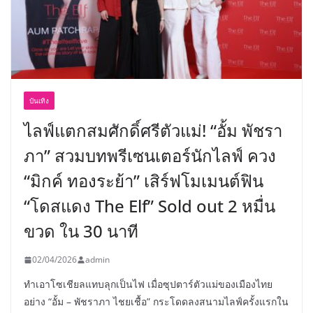
บันเทิง
ไลฟ์แตกสมศักดิ์ศรีตัวแม่! “อั้ม พัชรา
ภา” สวมบทพรีเซนเตอร์นักไลฟ์ ควง
“มิกค์ ทองระย้า” เสิร์ฟโมเมนต์ฟิน
“โดสแดง The Elf” Sold out 2 หมื่น
ขวด ใน 30 นาที
02/04/2026
admin
ทำเอาโซเชียลแทบลุกเป็นไฟ เมื่อซุปตาร์ตัวแม่ของเมืองไทย
อย่าง “อั้ม – พัชราภา ไชยเชื้อ” กระโดดลงสนามไลฟ์ครั้งแรกใน