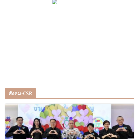
สังคม-CSR