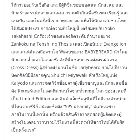
ได้การยอมรับเชื่อถือ และมีผู้ที่ชื่นชอบของเล่น นักสะสม และ
นักสร้างสรรค์หลายแสนคนมารวมตัวกันเพื่อชื่นชม เรียนรู้ และ
แบ่งปัน และในครั้งนี้เรายกทุกอย่างมาเพื่อให้นักสะสมชาวไทย
ได้สัมผัสประสบการณ์ความยิ่งใหญ่นี้ เตรียมพบกับ Yoko
Takahashi นักร้องเจ้าของเพลงฮิตระดับตำนานอย่าง
Zankoku na Tenshi no Thesis เพลงเปิดอนิเมะ Evangelion
และเสน่ห์ล้นเหลือจากโชว์พิเศษของวง BABYBREARD นำโดย
นักมวยปล้ำและไอดอลชื่อดังที่ชื่นชอบการแต่งครอสเดรส
(Cross Dress) ผู้สร้างตำนานในชื่อ Ladybeard รวมไปถึงงาน
หัตถศิลป์ฝีมือจากคุณ Shuichi Miyawaki หัวเรือใหญ่แห่ง
Kaiyodo และการจัดเวิร์กช็อปจากผู้เชี่ยวชาญและนักสะสมชื่อ
ดัง ฟิกเกอร์และโมเดลที่น่าสนใจจากทั่วทุกมุมโลก ของสะสมที่
เป็น Limted Edition และสินค้าเอ็กซ์คลูซีฟที่ไม่มีวางจำหน่าย
ที่ไหนจากซีรีย์ อนิเมะชื่อดัง “SPY x Family” พิเศษเฉพาะ
ภายในงานนี้เท่านั้น พร้อมด้วยสินค้าจากสุดยอดผู้ผลิตและผู้
สร้างโมเดลมารวบรวมไว้ในงานนี้ส่งตรงให้ชาวไทยได้สัมผัส
เป็นครั้งแรก”