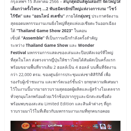
กรุงเทพฯ 15 สิงหาคม 2566 –
สนุกสุดมันส์คูณสอง!!! จัดใหญ่ใส่
เต็มกว่าครั้งไหนๆ …2 พันธมิตรยักษ์ใหญ่แห่งวงการเกม “โชว์
ไร้ขีด” และ “ออนไลน์ สเตชั่น”
ภายใต้
กลุ่มทรู
ประกาศจัดงาน
สุดยอดมหกรรมงานเกมยิ่งใหญ่ที่สุดแห่งเอเชียตะวันออกเฉียง
ใต้
“Thailand Game Show 2023”
ในคอน
เซ็ปต์
“Assemble”
ที่เป็นการผนึกกำลังครั้งสำคัญ
ระหว่าง
Thailand Game Show
และ
Wonder
Festival
มหกรรมการแสดงของเล่นและป๊อปคัลเจอร์ที่ใหญ่
ที่สุดในโลก ส่งตรงจากญี่ปุ่นให้ชาวไทยได้สัมผัสเป็นครั้งแรก
พร้อมขยายพื้นที่จากเดิม 2 ฮอลล์เป็น 4 ฮอลล์ บนพื้นที่จัดงาน
กว่า 22,000 ตรม. ของศูนย์การประชุมแห่งชาติสิริกิติ์ เพื่อ
รองรับผู้เข้าชมงาน และพาร์ตเนอร์ชั้นนำ ยกทุกความพิเศษมา
ไว้ในงานนี้มากมายรวบรวมสุดยอดผู้ผลิตและผู้สร้างโมเดลจาก
ทั่วทุกมุมโลกพร้อมด้วยเวิร์กช็อปจากกูรูและนักสะสมชื่อดัง
พร้อมพบของสะสม Limited Edition และสินค้าต่างๆ ที่ถูก
รวบรวมมาไว้ในที่เดียวกับมหกรรมงานเกมที่ทุกคนรอคอย