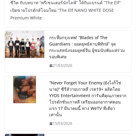
ชีวิต กับบทบาท “พรีเซนเตอร์นักไลฟ์” ให้กับแบรนด์ “The Elf”
เปิดขายโปรดักส์โฉมใหม่ “The Elf NANO WHITE DOSE
Premium White
กระหึ่มกรุงเทพ! “Blades of The
Guardians : ยอดยุทธ์ดาบพิทักษ์” จุด
กระแสหนังจอมยุทธ์จีน ผู้ชมนับพันแห่ร่วม
รอบพิเศษ
21/03/2026
“Never Forget Your Enemy (ยังไงก็ใช่
นาย)” ซีรีส์วายเกาหลี เรต19+ ผลิตโดย
YYDS Entertainment การันตีคุณภาพจาก
โปรดักชั่นเกาหลี เตรียมออกอากาศตอน
แรก 17 มีนาคมนี้ ทาง WeTV ที่เดียว
เท่านั้น
15/03/2026