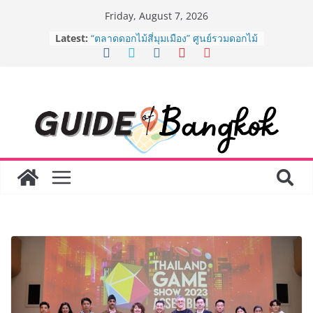
Skip
Friday, August 7, 2026
to
Latest:
“ตลาดดอกไม้สี่มุมเมือง” ศูนย์รวมดอกไม้
content
สด ดอกไม้ประดิษฐ์ พวงมาลัย และสังฆ
ภัณฑ์ครบวงจร ขอเชิญเลือกซื้อมาลัย
และของขวัญต้อนรับวันแม่ เปิดให้
บริการทุกวันตลอด 24 ชั่วโมง
ครั้งแรกของไทย ส่งอุปกรณ์วิทยาศาสตร์
“CE-7 MATCH” ฝีมือคนไทย ร่วมภารกิจ
สำรวจดวงจันทร์ 24 สิงหาคมนี้
8.8 “ซูเลียน” รวมพลังนักธุรกิจทั่ว
ประเทศ จัดประชุมใหญ่แห่งปี พบ CEO
“ดร.ปิยะวัฒน์” ถ่ายทอดวิสัยทัศน์ธุรกิจ
พร้อมฟรีคอนเสิร์ต “โชค รถแห่” ยกวง
AirAsia X SEE FAH พันธมิตรทางธุรกิจ
ยาวนานกว่า 20 ปี ต่อยอดเสิร์ฟความ
อร่อย ยกเมนูระดับตำนาน “ข้าวหน้าไก่
ราชวงศ์” พุ่งทะยานสู่น่านฟ้า
BEDO เดินหน้าจัดกิจกรรมเจรจาธุรกิจ
“BIO TRADE CONNECT 2026” ยก
ระดับผลิตภัณฑ์ท้องถิ่นสู่ตลาดเชิง
พาณิชย์อย่างยั่งยืน