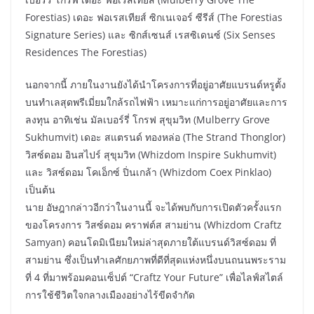
Forestias) เดอะ ฟอเรสเทียส์ ซิกเนเจอร์ ซีรีส์ (The Forestias
Signature Series) และ ซิกส์เซนส์ เรสซิเดนซ์ (Six Senses
Residences The Forestias)
นอกจากนี้ ภายในงานยังได้นำโครงการที่อยู่อาศัยแบรนด์หรูตั้ง
บนทำเลสุดพรีเมี่ยมใกล้รถไฟฟ้า เหมาะแก่การอยู่อาศัยและการ
ลงทุน อาทิเช่น มัลเบอร์รี่ โกรฟ สุขุมวิท (Mulberry Grove
Sukhumvit) เดอะ สแตรนด์ ทองหล่อ (The Strand Thonglor)
วิสซ์ดอม อินสไปร์ สุขุมวิท (Whizdom Inspire Sukhumvit)
และ วิสซ์ดอม โคเอ็กซ์ ปิ่นเกล้า (Whizdom Coex Pinklao)
เป็นต้น
นาย อัษฎากล่าวอีกว่าในงานนี้ จะได้พบกับการเปิดตัวครั้งแรก
ของโครงการ วิสซ์ดอม คราฟต์ส สามย่าน (Whizdom Craftz
Samyan) คอนโดมิเนียมใหม่ล่าสุดภายใต้แบรนด์วิสซ์ดอม ที่
สามย่าน ซึ่งเป็นทำเลศักยภาพที่ดีที่สุดแห่งหนึ่งบนถนนพระราม
ที่ 4 ที่มาพร้อมคอนเซ็ปต์ “Craftz Your Future” เพื่อไลฟ์สไตล์
การใช้ชีวิตใจกลางเมืองอย่างไร้ขีดจำกัด