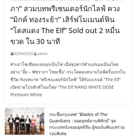
ภา” สวมบทพรีเซนเตอร์นักไลฟ์ ควง
“มิกค์ ทองระย้า” เสิร์ฟโมเมนต์ฟิน
“โดสแดง The Elf” Sold out 2 หมื่น
ขวด ใน 30 นาที
02/04/2026
admin
ทำเอาโซเชียลแทบลุกเป็นไฟ เมื่อซุปตาร์ตัวแม่ของเมืองไทย
อย่าง “อั้ม – พัชราภา ไชยเชื้อ” กระโดดลงสนามไลฟ์ครั้งแรกใน
ชีวิต กับบทบาท “พรีเซนเตอร์นักไลฟ์” ให้กับแบรนด์ “The Elf”
เปิดขายโปรดักส์โฉมใหม่ “The Elf NANO WHITE DOSE
Premium White
กระหึ่มกรุงเทพ! “Blades of The
Guardians : ยอดยุทธ์ดาบพิทักษ์” จุด
กระแสหนังจอมยุทธ์จีน ผู้ชมนับพันแห่ร่วม
รอบพิเศษ