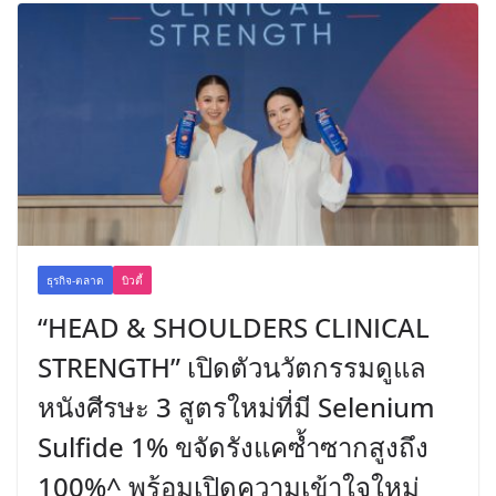
ธุรกิจ-ตลาด
บิวตี้
“HEAD & SHOULDERS CLINICAL
STRENGTH” เปิดตัวนวัตกรรมดูแล
หนังศีรษะ 3 สูตรใหม่ที่มี Selenium
Sulfide 1% ขจัดรังแคซ้ำซากสูงถึง
100%^ พร้อมเปิดความเข้าใจใหม่