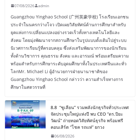
07/08/2026
admin
Guangzhou Yinghao School (广州英豪学校) โรงเรียนเอกชน
ประจำในนครกว่างโจว เปิดเผยวิสัยทัศน์ด้านการศึกษาสำหรับ
ยุคแห่งการเปลี่ยนแปลงอย่างรวดเร็วทั้งทางเทคโนโลยีและ
สังคม โดยมุ่งพัฒนาจากสถานศึกษาในรูปแบบดั้งเดิมไปสู่ระบบ
นิเวศการเรียนรู้ที่ครอบคลุม ซึ่งส่งเสริมพัฒนาการของนักเรียน
ทั้งด้านวิชาการ คุณธรรม สังคม และอารมณ์ พร้อมเตรียมความ
พร้อมสำหรับการศึกษาระดับอุดมศึกษาทั้งในประเทศจีนและทั่ว
โลกMr. Michael Li ผู้อำนวยการฝ่ายนานาชาติของ
Guangzhou Yinghao School กล่าวว่า ความสำเร็จทางการ
ศึกษาในศตวรรษที่
8.8 “ซูเลียน” รวมพลังนักธุรกิจทั่วประเทศ
จัดประชุมใหญ่แห่งปี พบ CEO “ดร.ปิยะ
วัฒน์” ถ่ายทอดวิสัยทัศน์ธุรกิจ พร้อมฟรี
คอนเสิร์ต “โชค รถแห่” ยกวง
06/08/2026