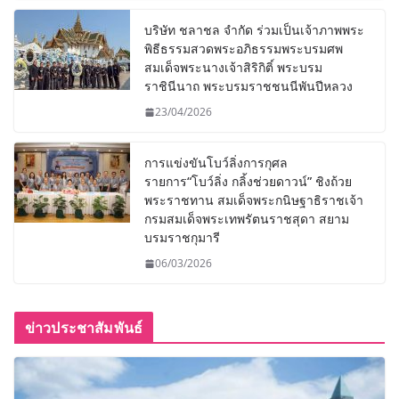
บริษัท ชลาชล จำกัด ร่วมเป็นเจ้าภาพพระ
พิธีธรรมสวดพระอภิธรรมพระบรมศพ
สมเด็จพระนางเจ้าสิริกิติ์ พระบรม
ราชินีนาถ พระบรมราชชนนีพันปีหลวง
23/04/2026
การแข่งขันโบว์ลิ่งการกุศล
รายการ“โบว์ลิ่ง กลิ้งช่วยดาวน์” ชิงถ้วย
พระราชทาน สมเด็จพระกนิษฐาธิราชเจ้า
กรมสมเด็จพระเทพรัตนราชสุดา สยาม
บรมราชกุมารี
06/03/2026
ข่าวประชาสัมพันธ์