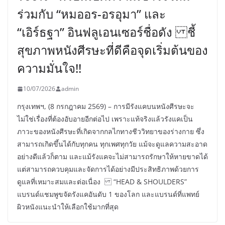
ร่วมกับ “หมออร-อรอุมา” และ
“เอิร์ธฐา” อินฟลูเอนเซอร์ชื่อดัง ชี้
สุขภาพหนังศีรษะที่ดีคือจุดเริ่มต้นของ
ความมั่นใจ!!
10/07/2026
admin
กรุงเทพฯ, (8 กรกฎาคม 2569) – การมีรังแคบนหนังศีรษะจะ
ไม่ใช่เรื่องที่ต้องอับอายอีกต่อไป เพราะแท้จริงแล้วรังแคเป็น
ภาวะของหนังศีรษะที่เกิดจากกลไกทางชีววิทยาของร่างกาย ซึ่ง
สามารถเกิดขึ้นได้กับทุกคน ทุกเพศทุกวัย แม้จะดูแลความสะอาด
อย่างดีแล้วก็ตาม และแม้รังแคจะไม่สามารถรักษาให้หายขาดได้
แต่สามารถควบคุมและจัดการได้อย่างมีประสิทธิภาพด้วยการ
ดูแลที่เหมาะสมและต่อเนื่อง “HEAD & SHOULDERS”
แบรนด์แชมพูขจัดรังแคอันดับ 1 ของโลก และแบรนด์ที่แพทย์
ผิวหนังแนะนำให้เลือกใช้มากที่สุด