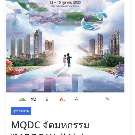
พร้อมฟรีคอนเสิร์ต “โชค รถแห่” ยกวง
ธุรกิจ-ตลาด
MQDC จัดมหกรรม