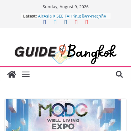
Skip
Sunday, August 9, 2026
to
Latest:
AirAsia X SEE FAH พันธมิตรทางธุรกิจ
content
ยาวนานกว่า 20 ปี ต่อยอดเสิร์ฟความ
อร่อย ยกเมนูระดับตำนาน “ข้าวหน้าไก่
ราชวงศ์” พุ่งทะยานสู่น่านฟ้า
BEDO เดินหน้าจัดกิจกรรมเจรจาธุรกิจ
“BIO TRADE CONNECT 2026” ยก
ระดับผลิตภัณฑ์ท้องถิ่นสู่ตลาดเชิง
พาณิชย์อย่างยั่งยืน
LORDNINE จัดศึกคนดังสายเกม ไทย
ปะทะ ฟิลิปปินส์ ใน “Rise of the Tenth
Lord” เปิดสงครามกิลด์ข้ามประเทศ
ฉลองเซิร์ฟเวอร์ใหม่ เฮเลนา
Guangzhou Yinghao School เผยวิสัย
ทัศน์การศึกษาที่พร้อมรับอนาคต “เราไม่
ได้เตรียมนักเรียนเพียงเพื่อก้าวเข้าสู่
มหาวิทยาลัยเท่านั้น แต่ยังเตรียมพวก
เขาให้พร้อมเป็นผู้กำหนดอนาคต”
8.8 “ซูเลียน” รวมพลังนักธุรกิจทั่ว
ประเทศ จัดประชุมใหญ่แห่งปี พบ CEO
“ดร.ปิยะวัฒน์” ถ่ายทอดวิสัยทัศน์ธุรกิจ