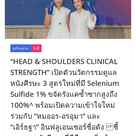
ธุรกิจ-ตลาด
บิวตี้
“HEAD & SHOULDERS CLINICAL
STRENGTH” เปิดตัวนวัตกรรมดูแล
หนังศีรษะ 3 สูตรใหม่ที่มี Selenium
Sulfide 1% ขจัดรังแคซ้ำซากสูงถึง
100%^ พร้อมเปิดความเข้าใจใหม่
ร่วมกับ “หมออร-อรอุมา” และ
“เอิร์ธฐา” อินฟลูเอนเซอร์ชื่อดัง ชี้