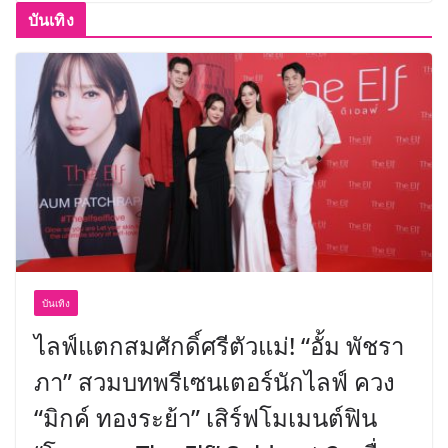
บันเทิง
บันเทิง
ไลฟ์แตกสมศักดิ์ศรีตัวแม่! “อั้ม พัชรา
ภา” สวมบทพรีเซนเตอร์นักไลฟ์ ควง
“มิกค์ ทองระย้า” เสิร์ฟโมเมนต์ฟิน