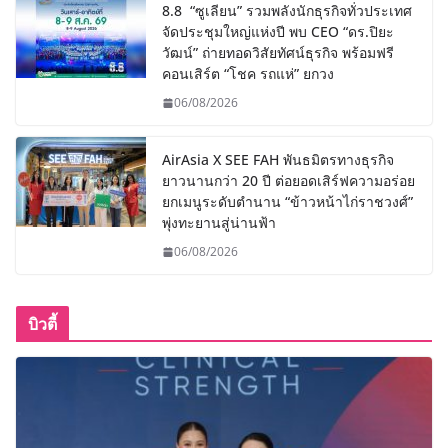
8.8 “ซูเลียน” รวมพลังนักธุรกิจทั่วประเทศ
จัดประชุมใหญ่แห่งปี พบ CEO “ดร.ปิยะ
วัฒน์” ถ่ายทอดวิสัยทัศน์ธุรกิจ พร้อมฟรี
คอนเสิร์ต “โชค รถแห่” ยกวง
06/08/2026
AirAsia X SEE FAH พันธมิตรทางธุรกิจ
ยาวนานกว่า 20 ปี ต่อยอดเสิร์ฟความอร่อย
ยกเมนูระดับตำนาน “ข้าวหน้าไก่ราชวงศ์”
พุ่งทะยานสู่น่านฟ้า
06/08/2026
บิวตี้