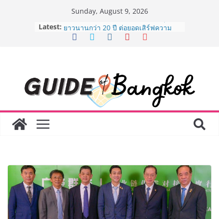
Skip
Sunday, August 9, 2026
to
Latest:
AirAsia X SEE FAH พันธมิตรทางธุรกิจ
content
ยาวนานกว่า 20 ปี ต่อยอดเสิร์ฟความ
อร่อย ยกเมนูระดับตำนาน “ข้าวหน้าไก่
ราชวงศ์” พุ่งทะยานสู่น่านฟ้า
BEDO เดินหน้าจัดกิจกรรมเจรจาธุรกิจ
“BIO TRADE CONNECT 2026” ยก
ระดับผลิตภัณฑ์ท้องถิ่นสู่ตลาดเชิง
พาณิชย์อย่างยั่งยืน
LORDNINE จัดศึกคนดังสายเกม ไทย
ปะทะ ฟิลิปปินส์ ใน “Rise of the Tenth
Lord” เปิดสงครามกิลด์ข้ามประเทศ
ฉลองเซิร์ฟเวอร์ใหม่ เฮเลนา
Guangzhou Yinghao School เผยวิสัย
ทัศน์การศึกษาที่พร้อมรับอนาคต “เราไม่
ได้เตรียมนักเรียนเพียงเพื่อก้าวเข้าสู่
มหาวิทยาลัยเท่านั้น แต่ยังเตรียมพวก
เขาให้พร้อมเป็นผู้กำหนดอนาคต”
8.8 “ซูเลียน” รวมพลังนักธุรกิจทั่ว
ประเทศ จัดประชุมใหญ่แห่งปี พบ CEO
“ดร.ปิยะวัฒน์” ถ่ายทอดวิสัยทัศน์ธุรกิจ