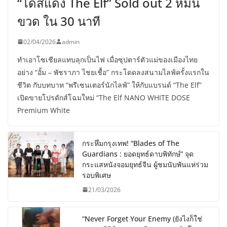
“โดสแดง The Elf” Sold out 2 หมื่น
ขวด ใน 30 นาที
02/04/2026
admin
ทำเอาโซเชียลแทบลุกเป็นไฟ เมื่อซุปตาร์ตัวแม่ของเมืองไทย
อย่าง “อั้ม – พัชราภา ไชยเชื้อ” กระโดดลงสนามไลฟ์ครั้งแรกใน
ชีวิต กับบทบาท “พรีเซนเตอร์นักไลฟ์” ให้กับแบรนด์ “The Elf”
เปิดขายโปรดักส์โฉมใหม่ “The Elf NANO WHITE DOSE
Premium White
กระหึ่มกรุงเทพ! “Blades of The
Guardians : ยอดยุทธ์ดาบพิทักษ์” จุด
กระแสหนังจอมยุทธ์จีน ผู้ชมนับพันแห่ร่วม
รอบพิเศษ
21/03/2026
“Never Forget Your Enemy (ยังไงก็ใช่