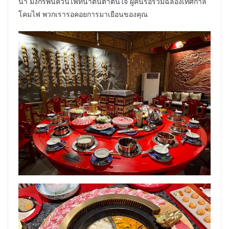
น้ำ มังกรพ่นควันไฟที่น่าตื่นตาตื่นใจ ผู้คนรอร่วมฉลองเทศกาล
โคมไฟ พวกเรารอคอยการมาเยือนของคุณ