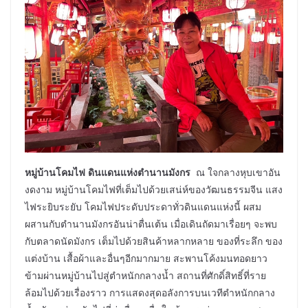
หมู่บ้านโคมไฟ ดินแดนแห่งตำนานมังกร
ณ ใจกลางหุบเขาอัน
งดงาม หมู่บ้านโคมไฟที่เต็มไปด้วยเสน่ห์ของวัฒนธรรมจีน แสง
ไฟระยิบระยับ โคมไฟประดับประดาทั่วดินแดนแห่งนี้ ผสม
ผสานกับตำนานมังกรอันน่าตื่นเต้น เมื่อเดินถัดมาเรื่อยๆ จะพบ
กับตลาดนัดมังกร เต็มไปด้วยสินค้าหลากหลาย ของที่ระลึก ของ
แต่งบ้าน เสื้อผ้าและอื่นๆอีกมากมาย สะพานโค้งมนทอดยาว
ข้ามผ่านหมู่บ้านไปสู่ตำหนักกลางน้ำ สถานที่ศักดิ์สิทธิ์ที่ราย
ล้อมไปด้วยเรื่องราว การแสดงสุดอลังการบนเวทีตำหนักกลาง