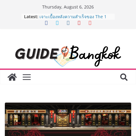
Skip
Thursday, August 6, 2026
ครั้งแรกของไทย ส่งอุปกรณ์วิทยาศาสตร์
to
Latest:
“CE-7 MATCH” ฝีมือคนไทย ร่วมภารกิจ
content
สำรวจดวงจันทร์ 24 สิงหาคมนี้
เจาะเบื้องหลังความสำเร็จของ The 1
Day 2026 จากแคมเปญสู่ Shopping
Phenomenon ของไทย เมื่อ
Experience-driven Loyalty พลิก
“ประสบการณ์” สู่แรงขับเคลื่อนการใช้
จ่าย ผสาน Ecosystem ที่แข็งแกร่งของ
กลุ่มเซ็นทรัล สร้างยอดขายสูงสุดในรอบ
3 ปี
กรมการท่องเที่ยวเดินหน้าสร้าง Green
Coach รุ่นใหม่ ขับเคลื่อนการท่องเที่ยว
ไทยสู่มาตรฐานสากล ภายใต้ Thailand
Green Tourism Plan 2030
BEDO เดินหน้าจัดกิจกรรมเจรจาธุรกิจ
“BIO TRADE CONNECT 2026” ยก
ระดับผลิตภัณฑ์ท้องถิ่นสู่ตลาดเชิง
พาณิชย์อย่างยั่งยืน
“ตลาดดอกไม้สี่มุมเมือง” ศูนย์รวมดอกไม้
สด ดอกไม้ประดิษฐ์ พวงมาลัย และสังฆ