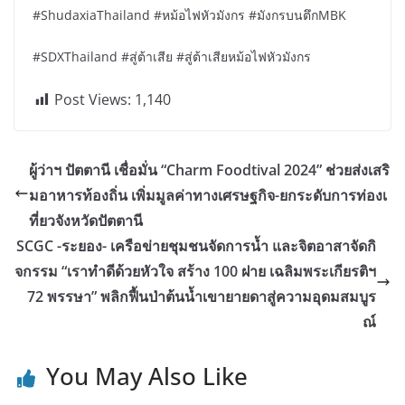
#ShudaxiaThailand #หม้อไฟหัวมังกร #มังกรบนตึกMBK
#SDXThailand #สู่ต้าเสีย #สู่ต้าเสียหม้อไฟหัวมังกร
Post Views:
1,140
ผู้ว่าฯ ปัตตานี เชื่อมั่น “Charm Foodtival 2024” ช่วยส่งเสริ
มอาหารท้องถิ่น เพิ่มมูลค่าทางเศรษฐกิจ-ยกระดับการท่องเ
ที่ยวจังหวัดปัตตานี
SCGC -ระยอง- เครือข่ายชุมชนจัดการน้ำ และจิตอาสาจัดกิ
จกรรม “เราทำดีด้วยหัวใจ สร้าง 100 ฝาย เฉลิมพระเกียรติฯ
72 พรรษา” พลิกฟื้นป่าต้นน้ำเขายายดาสู่ความอุดมสมบูร
ณ์
You May Also Like