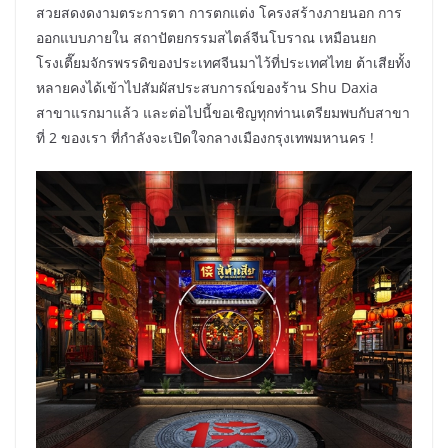
สวยสดงดงามตระการตา การตกแต่ง โครงสร้างภายนอก การ
ออกแบบภายใน สถาปัตยกรรมสไตล์จีนโบราณ เหมือนยก
โรงเตี๊ยมจักรพรรดิของประเทศจีนมาไว้ที่ประเทศไทย ต้าเสียทั้ง
หลายคงได้เข้าไปสัมผัสประสบการณ์ของร้าน Shu Daxia
สาขาแรกมาแล้ว และต่อไปนี้ขอเชิญทุกท่านเตรียมพบกับสาขา
ที่ 2 ของเรา ที่กำลังจะเปิดใจกลางเมืองกรุงเทพมหานคร !