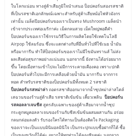
ในโลกแน่อน ทางสู่ต้าเสียภูมิใจนำเสนอ ป็อปคอร์นสองรสชาติ
ที่เป็นรสชาติเอกลักษณ์เฉพาะสำหรับสู่ต้าเสียหม้อไฟหัวมังกร
เท่านั้น เมล็ดป๊อปคอร์นของเราเป็นทรง Mushroom เมล็ดนำ
เข้าจากประเทศอเมริกาค่ะ เม็ดกลมสวย เม็ดใหญ่พอดีคำ
ป็อปคอร์นของเราใช้กรรมวิธีในการผลิตโดยใช้เทคโนโลยี
Airpop ใช้ลมร้อน ซึ่งจะแตกต่างกับที่อื่นทั่วไปที่ใช้เนย น้ำมัน
หรือมาการีน ทำให้ป็อปคอร์นของเราไม่มีไขมันทรานส์ ไม่ส่ง
ผลเสียต่อสุขภาพอย่างแน่นอน นอกจากนี้ ยังทานได้อร่อยมาก
ขึ้น โดยเมื่อทานเข้าไปจะไม่มีการระคายเคืองคอ เพราะปกติ
ป็อปคอร์นทั่วไปจะมีการเคลือบด้วยน้ำมัน มาการีน จากการ
ทอด สำหรับรสชาติของป็อปคอร์นมีทั้งหมด 2 รสชาติ
ป็อปคอร์นรสหม่าล่า
ถอดรสชาติออกมาจากน้ำซุปหม่าล่าสไตล์
เสฉวนของร้านสู่ต้าเสีย รสชาติเข้มข้น เคี้ยวเพลิน
ป็อปคอร์น
รสคอลลาเจนชีส
สูตรลับเฉพาะของสู่ต้าเสียมาจากน้ำซุป
กระดูกหมูคอลลาเจนของร้านกับชีสเข้มข้นผสมผสานกัน อร่อย
กลมกล่อมลงตัว รับรองใครได้ทานเป็นต้องติดใจ Packaging
ของเราจะเป็นแบบมินิมอลมินิใจ เป็นกระปุกแบบซื้อฝากก็ได้ ซื้อ
เป็นของขวัญก็ได้ค่ะ อยากให้ทุกท่านได้ลองชิมดูค่ะ นอกจาก