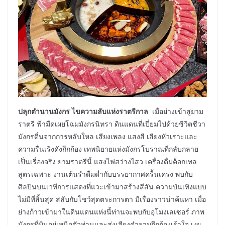
ปลุกตำนานมังกร ไขความลับแห่งราตรีกาล
เมื่อย่างเข้าสู่ยาม
ราตรี ฟ้ามืดเผยโฉมมังกรนิทรา ดินแดนที่เปี่ยมไปด้วยชีวิตชีวา
มังกรตื่นจากการหลับใหล เสียงเพลง แสงสี เสียงหัวเราะและ
ความรื่นเริงดังกึกก้อง เทพนิยายแห่งมังกรโบราณที่กลับกลาย
เป็นเรื่องจริง ยามราตรีนี้ แสงไฟสว่างไสว เครื่องดื่มค็อกเทล
สูตรเฉพาะ งานเต้นรำดื่มด่ำกับบรรยากาศครื้นเครง พบกับ
ศิลปินบนเวทีการแสดงที่แวะเข้ามาสร้างสีสัน ความบันเทิงแบบ
ไม่มีที่สิ้นสุด สลับกับโชว์สุดตระการตา มีเรื่องราวน่าค้นหา เมื่อ
ย่างก้าวเข้ามาในดินแดนแห่งนี้ท่านจะพบกับอุโมงเลเซอร์ ภาพ
มังกรที่บินอยู่เหนือตัวท่านและส่งเสียงคำรามกึกก้องเร้าใจ เงย