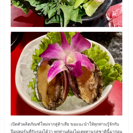
เปิดตัวผลิตภัณฑ์ใหม่จากสู่ต้าเสีย ขอแนะนำให้ทุกท่านรู้จักกับ
ป๊อปคอร์นที่รับรองได้ว่า ทุกท่านต้องไม่เคยทานรสชาตินี้มาก่อน