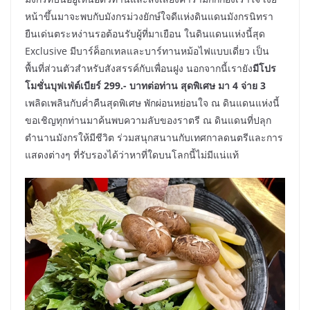
หน้าขึ้นมาจะพบกับมังกรม่วงยักษ์ใจดีแห่งดินแดนมังกรนิทรา
ยืนเด่นตระหง่านรอต้อนรับผู้ที่มาเยือน ในดินแดนแห่งนี้สุด
Exclusive มีบาร์ค็อกเทลและบาร์ทานหม้อไฟแบบเดี่ยว เป็น
พื้นที่ส่วนตัวสำหรับสังสรรค์กับเพื่อนฝูง นอกจากนี้เรายัง
มีโปร
โมชั่นบุฟเฟ่ต์เบียร์ 299.- บาทต่อท่าน สุดพิเศษ มา 4 จ่าย 3
เพลิดเพลินกับค่ำคืนสุดพิเศษ พักผ่อนหย่อนใจ ณ ดินแดนแห่งนี้
ขอเชิญทุกท่านมาค้นพบความลับของราตรี ณ ดินแดนที่ปลุก
ตำนานมังกรให้มีชีวิต ร่วมสนุกสนานกับเทศกาลดนตรีและการ
แสดงต่างๆ ที่รับรองได้ว่าหาที่ใดบนโลกนี้ไม่มีแน่แท้