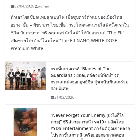
02/04/2026
admin
ทำเอาโซเชียลแทบลุกเป็นไฟ เมื่อซุปตาร์ตัวแม่ของเมืองไทย
อย่าง “อั้ม – พัชราภา ไชยเชื้อ” กระโดดลงสนามไลฟ์ครั้งแรกใน
ชีวิต กับบทบาท “พรีเซนเตอร์นักไลฟ์” ให้กับแบรนด์ “The Elf”
เปิดขายโปรดักส์โฉมใหม่ “The Elf NANO WHITE DOSE
Premium White
กระหึ่มกรุงเทพ! “Blades of The
Guardians : ยอดยุทธ์ดาบพิทักษ์” จุด
กระแสหนังจอมยุทธ์จีน ผู้ชมนับพันแห่ร่วม
รอบพิเศษ
21/03/2026
“Never Forget Your Enemy (ยังไงก็ใช่
นาย)” ซีรีส์วายเกาหลี เรต19+ ผลิตโดย
YYDS Entertainment การันตีคุณภาพจาก
โปรดักชั่นเกาหลี เตรียมออกอากาศตอน