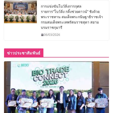
การแข่งขันโบว์ลิ่งการกุศล
รายการ“โบว์ลิ่ง กลิ้งช่วยดาวน์” ชิงถ้วย
พระราชทาน สมเด็จพระกนิษฐาธิราชเจ้า
กรมสมเด็จพระเทพรัตนราชสุดา สยาม
บรมราชกุมารี
06/03/2026
ข่าวประชาสัมพันธ์