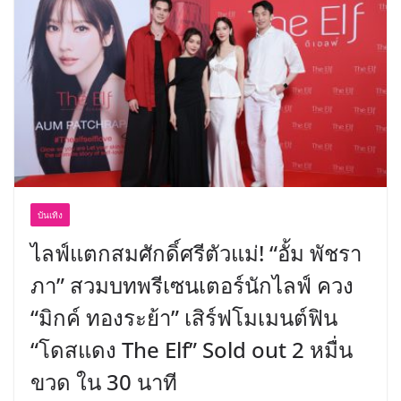
บันเทิง
ไลฟ์แตกสมศักดิ์ศรีตัวแม่! “อั้ม พัชรา
ภา” สวมบทพรีเซนเตอร์นักไลฟ์ ควง
“มิกค์ ทองระย้า” เสิร์ฟโมเมนต์ฟิน
“โดสแดง The Elf” Sold out 2 หมื่น
ขวด ใน 30 นาที