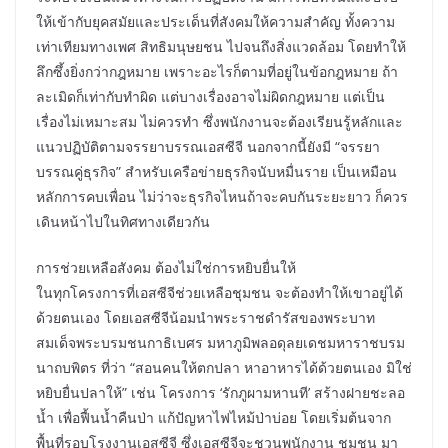
ให้เข้ากับยุคสมัยและประเด็นที่สังคมให้ความสำคัญ ทั้งความ
เท่าเทียมทางเพศ สิทธิมนุษยชน ไปจนถึงสิ่งแวดล้อม โดยทำให้
ลึกซึ้งยิ่งกว่ากฎหมาย เพราะอะไรก็ตามที่อยู่ในข้อกฎหมาย ถ้า
ละเมิดก็เท่ากับทำผิด แต่บางเรื่องอาจไม่ผิดกฎหมาย แต่เป็น
เรื่องไม่เหมาะสม ไม่ควรทำ ซึ่งพนักงานจะต้องเรียนรู้หลักและ
แนวปฏิบัติตามจรรยาบรรณเอสซีจี นอกจากนี้ยังมี “จรรยา
บรรณคู่ธุรกิจ” สำหรับเครือข่ายธุรกิจนับหมื่นราย เป็นเหมือน
หลักการคบเพื่อน ไม่ว่าจะธุรกิจไหนถ้าจะคบกันระยะยาว ก็ควร
เดินหน้าไปในทิศทางเดียวกัน
การช่วยเหลือสังคม ต้องไม่ใช่การหยิบยื่นให้
ในทุกโครงการที่เอสซีจีช่วยเหลือชุมชน จะต้องทำให้เขาอยู่ได้
ด้วยตนเอง โดยเอสซีจีน้อมนำพระราชดำรัสของพระบาท
สมเด็จพระบรมชนกาธิเบศร มหาภูมิพลอดุลยเดชมหาราชบรม
นาถบพิตร ที่ว่า “สอนคนให้ตกปลา หาอาหารได้ด้วยตนเอง มิใช่
หยิบยื่นปลาให้” เช่น โครงการ ‘รักภูผามหานที’ สร้างฝายชะลอ
น้ำ เพื่อฟื้นน้ำคืนป่า แก้ปัญหาไฟไหม้ป่าบ่อย โดยเริ่มต้นจาก
พื้นที่รอบโรงงานเอสซีจี ซึ่งเอสซีจีจะชวนพนักงาน ชุมชน มา