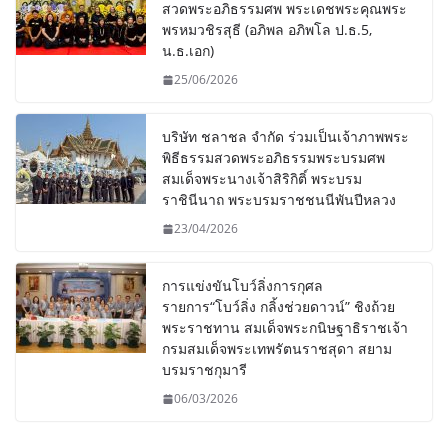
สวดพระอภิธรรมศพ พระเดชพระคุณพระ
พรหมวชิรสุธี (อภิพล อภิพโล ป.ธ.5,
น.ธ.เอก)
25/06/2026
บริษัท ชลาชล จำกัด ร่วมเป็นเจ้าภาพพระ
พิธีธรรมสวดพระอภิธรรมพระบรมศพ
สมเด็จพระนางเจ้าสิริกิติ์ พระบรม
ราชินีนาถ พระบรมราชชนนีพันปีหลวง
23/04/2026
การแข่งขันโบว์ลิ่งการกุศล
รายการ“โบว์ลิ่ง กลิ้งช่วยดาวน์” ชิงถ้วย
พระราชทาน สมเด็จพระกนิษฐาธิราชเจ้า
กรมสมเด็จพระเทพรัตนราชสุดา สยาม
บรมราชกุมารี
06/03/2026