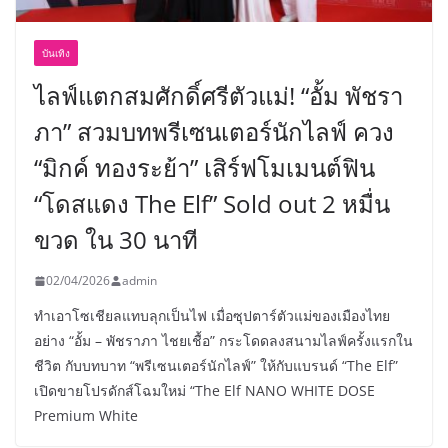
บันเทิง
ไลฟ์แตกสมศักดิ์ศรีตัวแม่! “อั้ม พัชรา
ภา” สวมบทพรีเซนเตอร์นักไลฟ์ ควง
“มิกค์ ทองระย้า” เสิร์ฟโมเมนต์ฟิน
“โดสแดง The Elf” Sold out 2 หมื่น
ขวด ใน 30 นาที
02/04/2026
admin
ทำเอาโซเชียลแทบลุกเป็นไฟ เมื่อซุปตาร์ตัวแม่ของเมืองไทย
อย่าง “อั้ม – พัชราภา ไชยเชื้อ” กระโดดลงสนามไลฟ์ครั้งแรกใน
ชีวิต กับบทบาท “พรีเซนเตอร์นักไลฟ์” ให้กับแบรนด์ “The Elf”
เปิดขายโปรดักส์โฉมใหม่ “The Elf NANO WHITE DOSE
Premium White