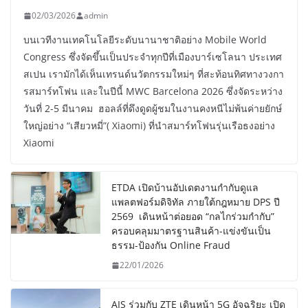
02/03/2026
admin
บนเวทีงานเทคโนโลยีระดับนานาชาติอย่าง Mobile World
Congress ซึ่งจัดขึ้นเป็นประจำทุกปีที่เมืองบาร์เซโลนา ประเทศ
สเปน เรามักได้เห็นเทรนด์นวัตกรรมใหม่ๆ ที่สะท้อนทิศทางวงกา
รสมาร์ทโฟน และในปีนี้ MWC Barcelona 2026 ซึ่งจัดระหว่าง
วันที่ 2-5 มีนาคม ฮอลล์ที่ดึงดูดผู้ชมในงานคงหนีไม่พ้นค่ายยักษ์
ใหญ่อย่าง “เสียวหมี่”( Xiaomi) ที่นำสมาร์ทโฟนรุ่นเรือธงอย่าง
Xiaomi
ETDA เปิดบ้านอัปเดตงานกำกับดูแล
แพลตฟอร์มดิจิทัล ภายใต้กฎหมาย DPS ปี
2569 เดินหน้าต่อยอด “กลไกร่วมกำกับ”
ครอบคลุมมาตรฐานสินค้า-แข่งขันเป็น
ธรรม-ป้องกัน Online Fraud
22/01/2026
AIS ร่วมกับ ZTE เดินหน้า 5G อัจฉริยะ เปิด