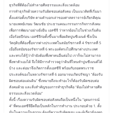
ธุรกิจที่ดีต้องไม่ทำลายศีลธรรมและสิ่งแวดล้อม
การทำธุรกิจด้วยความรับผิดชอบต่อสังคม เป็นแนวคิดที่เริ่มมา
ตั้งแต่ก่อตั้งบริษัท ตามคำบอกเล่าของศาสตราจารย์เกียรติคุณ
นายแพทย์เกษม วัฒนชัย ประธานคณะกรรมการกิจการสังคม
เพื่อการพัฒนาอย่างยั่งยืน เอสซีจี ว่าหากย้อนไปในช่วงเริ่มต้น
เมื่อร้อยปีก่อน เอสซีจีก่อตั้งขึ้นมาเพื่อผลิตปูนซีเมนต์ ซึ่งเป็น
วัตถุดิบที่ต้องซื้อจากต่างประเทศในสมัยรัชกาลที่ 4 รัชกาลที่ 5
เมื่อถึงสมัยของรัชกาลที่ 6 พระองค์ทรงไปศึกษาต่างประเทศ
และทรงได้รู้ว่าถ้ายังต้องพึ่งพาคนอื่นต่อไป เราก็จะไม่สามารถ
พึ่งพาตัวเองได้ จึงให้มีการสำรวจดูว่าดินที่ไหนทำปูนซีเมนต์ได้
บ้าง และต่อมาจึงเกิดการตั้งเอสซีจี พร้อมกับถอดพระราช
ประสงค์ของในหลวงรัชกาลที่ 6 ออกมาจนเกิดปรัชญา “ต้องรับ
ผิดชอบต่อแผ่นดิน” ซึ่งหมายถึงจะทำอะไรก็ต้องรับผิดชอบต่อ
สังคมด้วย และสิ่งสำคัญของการทำธุรกิจคือ “ต้องไม่ทำลายศีล
ธรรมและสิ่งแวดล้อม”
ทั้งนี้ เรื่องความรับผิดชอบต่อสังคมถือเป็นหนึ่งใน “อุดมการณ์
4” ที่คนเอสซีจียึดถือเป็นหลักในการทำงาน ประกอบด้วย 1. ตั้ง
มั่นในความเป็นธรรม ต้องมีความรับผิดชอบ และผู้เกี่ยวข้องทุก