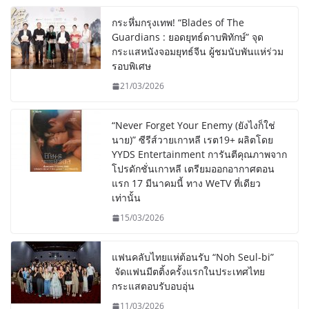
กระหึ่มกรุงเทพ! “Blades of The
Guardians : ยอดยุทธ์ดาบพิทักษ์” จุด
กระแสหนังจอมยุทธ์จีน ผู้ชมนับพันแห่ร่วม
รอบพิเศษ
21/03/2026
“Never Forget Your Enemy (ยังไงก็ใช่
นาย)” ซีรีส์วายเกาหลี เรต19+ ผลิตโดย
YYDS Entertainment การันตีคุณภาพจาก
โปรดักชั่นเกาหลี เตรียมออกอากาศตอน
แรก 17 มีนาคมนี้ ทาง WeTV ที่เดียว
เท่านั้น
15/03/2026
แฟนคลับไทยแห่ต้อนรับ “Noh Seul-bi”
จัดแฟนมีตติ้งครั้งแรกในประเทศไทย
กระแสตอบรับอบอุ่น
11/03/2026