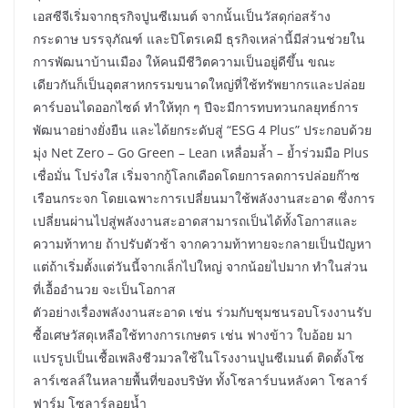
เอสซีจีเริ่มจากธุรกิจปูนซีเมนต์ จากนั้นเป็นวัสดุก่อสร้าง
กระดาษ บรรจุภัณฑ์ และปิโตรเคมี ธุรกิจเหล่านี้มีส่วนช่วยใน
การพัฒนาบ้านเมือง ให้คนมีชีวิตความเป็นอยู่ดีขึ้น ขณะ
เดียวกันก็เป็นอุตสาหกรรมขนาดใหญ่ที่ใช้ทรัพยากรและปล่อย
คาร์บอนไดออกไซด์ ทำให้ทุก ๆ ปีจะมีการทบทวนกลยุทธ์การ
พัฒนาอย่างยั่งยืน และได้ยกระดับสู่ “ESG 4 Plus” ประกอบด้วย
มุ่ง Net Zero – Go Green – Lean เหลื่อมล้ำ – ย้ำร่วมมือ Plus
เชื่อมั่น โปร่งใส เริ่มจากกู้โลกเดือดโดยการลดการปล่อยก๊าซ
เรือนกระจก โดยเฉพาะการเปลี่ยนมาใช้พลังงานสะอาด ซึ่งการ
เปลี่ยนผ่านไปสู่พลังงานสะอาดสามารถเป็นได้ทั้งโอกาสและ
ความท้าทาย ถ้าปรับตัวช้า จากความท้าทายจะกลายเป็นปัญหา
แต่ถ้าเริ่มตั้งแต่วันนี้จากเล็กไปใหญ่ จากน้อยไปมาก ทำในส่วน
ที่เอื้ออำนวย จะเป็นโอกาส
ตัวอย่างเรื่องพลังงานสะอาด เช่น ร่วมกับชุมชนรอบโรงงานรับ
ซื้อเศษวัสดุเหลือใช้ทางการเกษตร เช่น ฟางข้าว ใบอ้อย มา
แปรรูปเป็นเชื้อเพลิงชีวมวลใช้ในโรงงานปูนซีเมนต์ ติดตั้งโซ
ลาร์เซลล์ในหลายพื้นที่ของบริษัท ทั้งโซลาร์บนหลังคา โซลาร์
ฟาร์ม โซลาร์ลอยน้ำ