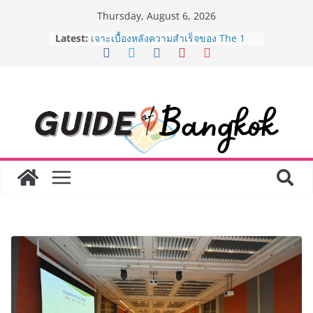
Skip
Thursday, August 6, 2026
to
Latest:
เจาะเบื้องหลังความสำเร็จของ The 1
content
Day 2026 จากแคมเปญสู่ Shopping
Phenomenon ของไทย เมื่อ
Experience-driven Loyalty พลิก
“ประสบการณ์” สู่แรงขับเคลื่อนการใช้
จ่าย ผสาน Ecosystem ที่แข็งแกร่งของ
กลุ่มเซ็นทรัล สร้างยอดขายสูงสุดในรอบ
3 ปี
กรมการท่องเที่ยวเดินหน้าสร้าง Green
Coach รุ่นใหม่ ขับเคลื่อนการท่องเที่ยว
ไทยสู่มาตรฐานสากล ภายใต้ Thailand
Green Tourism Plan 2030
BEDO เดินหน้าจัดกิจกรรมเจรจาธุรกิจ
“BIO TRADE CONNECT 2026” ยก
ระดับผลิตภัณฑ์ท้องถิ่นสู่ตลาดเชิง
พาณิชย์อย่างยั่งยืน
“ตลาดดอกไม้สี่มุมเมือง” ศูนย์รวมดอกไม้
สด ดอกไม้ประดิษฐ์ พวงมาลัย และสังฆ
ภัณฑ์ครบวงจร ขอเชิญเลือกซื้อมาลัย
และของขวัญต้อนรับวันแม่ เปิดให้