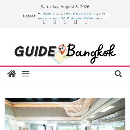
Skip
Saturday, August 8, 2026
to
Latest:
AirAsia X SEE FAH พันธมิตรทางธุรกิจ
content
ยาวนานกว่า 20 ปี ต่อยอดเสิร์ฟความ
อร่อย ยกเมนูระดับตำนาน “ข้าวหน้าไก่
ราชวงศ์” พุ่งทะยานสู่น่านฟ้า
BEDO เดินหน้าจัดกิจกรรมเจรจาธุรกิจ
“BIO TRADE CONNECT 2026” ยก
ระดับผลิตภัณฑ์ท้องถิ่นสู่ตลาดเชิง
พาณิชย์อย่างยั่งยืน
LORDNINE จัดศึกคนดังสายเกม ไทย
ปะทะ ฟิลิปปินส์ ใน “Rise of the Tenth
Lord” เปิดสงครามกิลด์ข้ามประเทศ
ฉลองเซิร์ฟเวอร์ใหม่ เฮเลนา
Guangzhou Yinghao School เผยวิสัย
ทัศน์การศึกษาที่พร้อมรับอนาคต “เราไม่
ได้เตรียมนักเรียนเพียงเพื่อก้าวเข้าสู่
มหาวิทยาลัยเท่านั้น แต่ยังเตรียมพวก
เขาให้พร้อมเป็นผู้กำหนดอนาคต”
8.8 “ซูเลียน” รวมพลังนักธุรกิจทั่ว
ประเทศ จัดประชุมใหญ่แห่งปี พบ CEO
“ดร.ปิยะวัฒน์” ถ่ายทอดวิสัยทัศน์ธุรกิจ