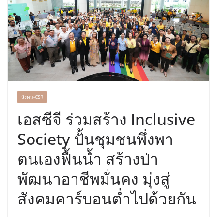
พร้อมฟรีคอนเสิร์ต “โชค รถแห่” ยกวง
สังคม-CSR
เอสซีจี ร่วมสร้าง Inclusive
Society ปั้นชุมชนพึ่งพา
ตนเองฟื้นน้ำ สร้างป่า
พัฒนาอาชีพมั่นคง มุ่งสู่
สังคมคาร์บอนต่ำไปด้วยกัน