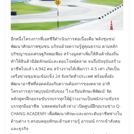
อีกหนึ่งโครงการที่เอสซีจีดำเนินการต่อเนื่องคือ ‘พลังชุมชน’
พัฒนาศักยภาพชุมชน แก้จนด้วยความรู้คู่คุณธรรม ตามหลัก
ปรัชญาของเศรษฐกิจพอเพียง สร้างมูลค่าเพิ่มให้สินค้าท้องถิ่น
ทำให้สินค้ามีอัตลักษณ์และตอบโจทย์ตลาด จนถึงปัจจุบันสร้าง
อาชีพไปแล้ว 4,942 คน สร้างรายได้เพิ่มกว่า 4-5 เท่า เกิดเป็น
เครือข่ายชุมชนเข้มแข็ง 24 จังหวัดทั่วประเทศ พร้อมทั้งยัง
พัฒนาอาชีพที่สอดคล้องกับความต้องการของตลาด อาทิ
โครงการสุภาพบุรุษนักขับของ ‘โรงเรียนทักษะพิพัฒน์’ จัด
หลักสูตรฝึกอบรมขับรถบรรทุกให้ผู้ว่างงานเป็นพนักงานขับรถ
บรรทุกมืออาชีพ ‘แพลตฟอร์มคิวช่าง’ เปิดศูนย์ฝึกอบรมช่าง Q-
CHANG ACADEMY เพื่อพัฒนาทักษะและยกระดับอาชีพช่างใน
ด้านต่าง ๆ ครอบคลุมทักษะด้านความรู้ อารมณ์ การเข้าสังคม
และธุรกิจ