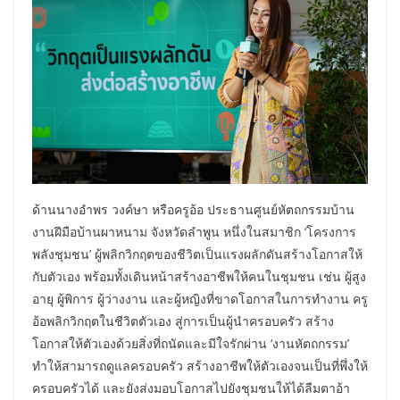
ด้านนางอำพร วงค์ษา หรือครูอ้อ ประธานศูนย์หัตถกรรมบ้าน
งานฝีมือบ้านผาหนาม จังหวัดลำพูน หนึ่งในสมาชิก ‘โครงการ
พลังชุมชน’ ผู้พลิกวิกฤตของชีวิตเป็นแรงผลักดันสร้างโอกาสให้
กับตัวเอง พร้อมทั้งเดินหน้าสร้างอาชีพให้คนในชุมชน เช่น ผู้สูง
อายุ ผู้พิการ ผู้ว่างงาน และผู้หญิงที่ขาดโอกาสในการทำงาน ครู
อ้อพลิกวิกฤตในชีวิตตัวเอง สู่การเป็นผู้นำครอบครัว สร้าง
โอกาสให้ตัวเองด้วยสิ่งที่ถนัดและมีใจรักผ่าน ‘งานหัตถกรรม’
ทำให้สามารถดูแลครอบครัว สร้างอาชีพให้ตัวเองจนเป็นที่พึ่งให้
ครอบครัวได้ และยังส่งมอบโอกาสไปยังชุมชนให้ได้ลืมตาอ้า