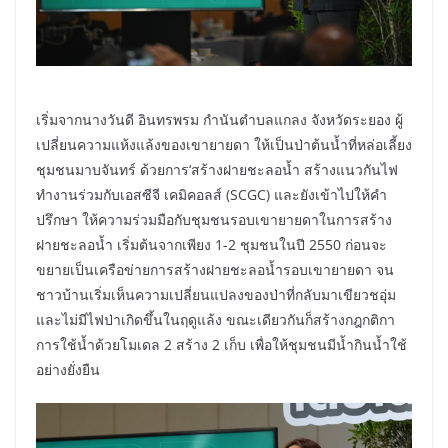
เริ่มจากนางวันดี อินทรพรม กำนันตำบลแกลง จังหวัดระยอง ผู้
เปลี่ยนความแห้งแล้งของเขายายดา ให้เป็นป่าต้นน้ำที่หล่อเลี้ยง
ชุมชนมาบจันทร์ ด้วยการ‘สร้างฝายชะลอน้ำ สร้างแนวกันไฟ
ทำงานร่วมกับเอสซีจี เคมิคอลส์ (SCGC) และยังเข้าไปให้คำ
ปรึกษา ให้ความร่วมมือกับชุมชนรอบเขายายดาในการสร้าง
ฝายชะลอน้ำ เริ่มต้นจากเพียง 1-2 ชุมชนในปี 2550 ก่อนจะ
ขยายเป็นเครือข่ายการสร้างฝายชะลอน้ำรอบเขายายดา จน
ชาวบ้านเริ่มเห็นความเปลี่ยนแปลงของป่าที่กลับมาเขียวชอุ่ม
และไม่มีไฟป่าเกิดขึ้นในฤดูแล้ง ขณะเดียวกันก็สร้างกฎกติกา
การใช้น้ำด้วยโมเดล 2 สร้าง 2 เก็บ เพื่อให้ชุมชนมีน้ำกินน้ำใช้
อย่างยั่งยืน