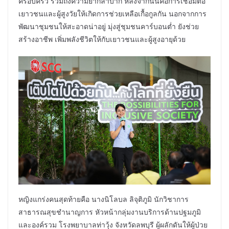
ครอบครัว รวมถึงความยากลำบาก หลังจากนั้นคือการเชื่อมต่อ
เยาวชนและผู้สูงวัยให้เกิดการช่วยเหลือเกื้อกูลกัน นอกจากการ
พัฒนาชุมชนให้สะอาดน่าอยู่ มุ่งสู่ชุมชนคาร์บอนต่ำ ยังช่วย
สร้างอาชีพ เพิ่มพลังชีวิตให้กับเยาวชนและผู้สูงอายุด้วย
หญิงแกร่งคนสุดท้ายคือ นางนิโลบล ลิจุติภูมิ นักวิชาการ
สาธารณสุขชำนาญการ หัวหน้ากลุ่มงานบริการด้านปฐมภูมิ
และองค์รวม โรงพยาบาลท่าวุ้ง จังหวัดลพบุรี ผู้ผลักดันให้ผู้ป่วย