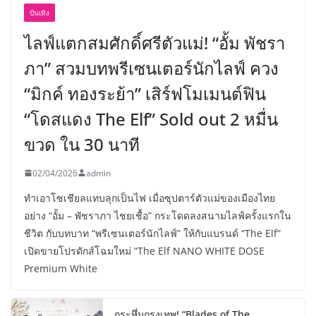
บันเทิง
ไลฟ์แตกสมศักดิ์ศรีตัวแม่! “อั้ม พัชรา
ภา” สวมบทพรีเซนเตอร์นักไลฟ์ ควง
“มิกค์ ทองระย้า” เสิร์ฟโมเมนต์ฟิน
“โดสแดง The Elf” Sold out 2 หมื่น
ขวด ใน 30 นาที
02/04/2026
admin
ทำเอาโซเชียลแทบลุกเป็นไฟ เมื่อซุปตาร์ตัวแม่ของเมืองไทย
อย่าง “อั้ม – พัชราภา ไชยเชื้อ” กระโดดลงสนามไลฟ์ครั้งแรกใน
ชีวิต กับบทบาท “พรีเซนเตอร์นักไลฟ์” ให้กับแบรนด์ “The Elf”
เปิดขายโปรดักส์โฉมใหม่ “The Elf NANO WHITE DOSE
Premium White
กระหึ่มกรุงเทพ! “Blades of The