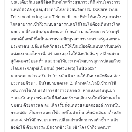
ขณะเดียวกันเอสซีจียังเดินหน้าสร้างสุขภาวะที่ดี ผ่านโครงการ
‘แพทย์ดิจิทัล ดูแลผู้ป่วยทางไกล’ ด้วยนวัตกรรม DoCare ระบบ
Tele-monitoring และ Telemedicine ที่ทำให้คนในชุมชนห่าง
ไกลสามารถเข้าถึงระบบสาธารณสุขได้โดยไม่ต้องเดินทางไกล
นอกจากนี้ยังสนับสนุนสังคมคาร์บอนต่ำ ผ่านโครงการ ‘สระบุรี
แซนด์บ็อกซ์’ ซึ่งเป็นความร่วมมือบูรณาการระหว่างรัฐ-เอกชน-
ประชาชน เปลี่ยนจังหวัดสระบุรีให้เป็นเมืองต้นแบบคาร์บอนต่ำ
แห่งแรกของไทย เพื่อสร้างแรงจูงใจให้จังหวัดอื่น ๆ เปลี่ยนผ่าน
สู่สังคมคาร์บอนต่ำ และช่วยให้ประเทศไทยบรรลุการปล่อยก๊าซ
เรือนกระจกสุทธิเป็นศูนย์ (Net Zero) ในปี 2608”
นายชนะ กล่าวเสริมว่า “การดำเนินงานให้เกิดประสิทธิผล ต้อง
ประกอบด้วย 1. มีนโยบายชัดเจน 2. นำเทคโนโลยีเข้ามาใช้
เช่น การใช้ AI มาทำการสำรวจตลาด 3. หาแหล่งเงินทุนมา
ช่วยสนับสนุน พร้อมกันนี้ยังต้องสร้างพฤติกรรมใหม่ให้กับคนใน
ชุมชน ด้วยการลด ละ เลิก เริ่มตั้งแต่หวย แอลกอฮอล์ การพนัน
ยาเสพติด เป็นการลดค่าใช้จ่ายที่ไม่จำเป็น เพื่อนำเงินมาตั้งหลัก
และ 4. ทำให้มีกระบวนการเปลี่ยนผ่านที่สามารถทำซ้ำ ๆ แล้ว
ส่งต่อได้ ด้วยการระเบิดจากข้างใน เข้าใจ เข้าถึง พัฒนา”