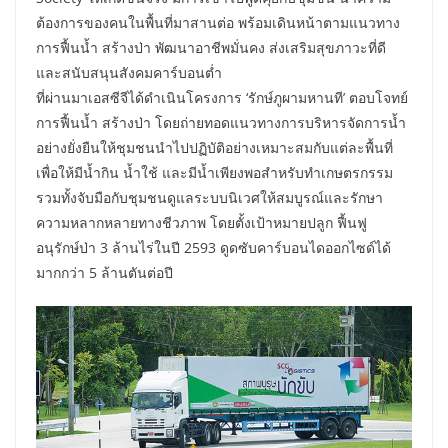
ต้องการของคนในพื้นที่มาสานต่อ พร้อมเดินหน้าตามแนวทาง
การฟื้นน้ำ สร้างป่า พัฒนาอาชีพมั่นคง ส่งเสริมสุขภาวะที่ดี
และสนับสนุนสังคมคาร์บอนต่ำ
ที่ผ่านมาเอสซีจีได้ดำเนินโครงการ ‘รักษ์ภูผามหานที’ ตอบโจทย์
การฟื้นน้ำ สร้างป่า โดยถ่ายทอดแนวทางการบริหารจัดการน้ำ
อย่างยั่งยืนให้ชุมชนนำไปปฏิบัติอย่างเหมาะสมกับแต่ละพื้นที่
เพื่อให้มีน้ำกิน น้ำใช้ และมีน้ำเพียงพอสำหรับทำเกษตรกรรม
รวมทั้งจับมือกับชุมชนดูแลระบบนิเวศให้สมบูรณ์และรักษา
ความหลากหลายทางชีวภาพ โดยตั้งเป้าหมายปลูก ฟื้นฟู
อนุรักษ์ป่า 3 ล้านไร่ในปี 2593 ดูดซับคาร์บอนไดออกไซด์ได้
มากกว่า 5 ล้านตันต่อปี