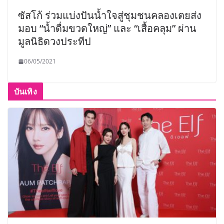
ซัสโก้ ร่วมแบ่งปันน้ำใจสู่ชุมชนคลองเตยส่ง
มอบ “น้ำดื่มขวดใหญ่” และ “เสื้อคลุม” ผ่าน
มูลนิธิดวงประทีป
06/05/2021
บันเทิง