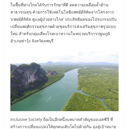
ในพื้นที่ห่างไกลได้รับการรักษาที่ดี ลดความเหลื่อมล้ำด้าน
สาธารณสุข ด้วยการใช้เทคโนโลยีแพทย์ดิจิทัลจากโครงการ
‘แพทย์ดิจิทัล ดูแลผู้ป่วยทางไกล’ ประสิทธิผลของโปรแกรมปรับ
เปลี่ยนพฤติกรรมสุขภาพด้วยชุดบริการส่งเสริมสุขภาพรูปแบบ
ใหม่ สำหรับกลุ่มเสี่ยงโรคเบาหวานในหน่วยบริการปฐมภูมิ
อำเภอท่าวุ้ง จังหวัดลพบุรี
Inclusive Society ถือเป็นอีกหนึ่งบทบาทสำคัญของเอสซีจี ที่
สร้างการเปลี่ยนแปลงให้ทุกคนเติบโตไปด้วยกัน มุ่งสู่เป้าหมาย