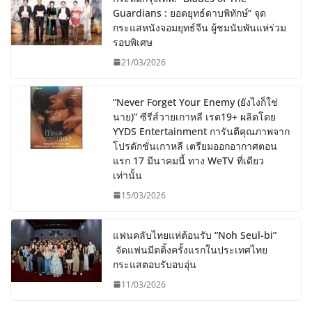
Guardians : ยอดยุทธ์ดาบพิทักษ์” จุด
กระแสหนังจอมยุทธ์จีน ผู้ชมนับพันแห่ร่วม
รอบพิเศษ
21/03/2026
“Never Forget Your Enemy (ยังไงก็ใช่
นาย)” ซีรีส์วายเกาหลี เรต19+ ผลิตโดย
YYDS Entertainment การันตีคุณภาพจาก
โปรดักชั่นเกาหลี เตรียมออกอากาศตอน
แรก 17 มีนาคมนี้ ทาง WeTV ที่เดียว
เท่านั้น
15/03/2026
แฟนคลับไทยแห่ต้อนรับ “Noh Seul-bi”
จัดแฟนมีตติ้งครั้งแรกในประเทศไทย
กระแสตอบรับอบอุ่น
11/03/2026