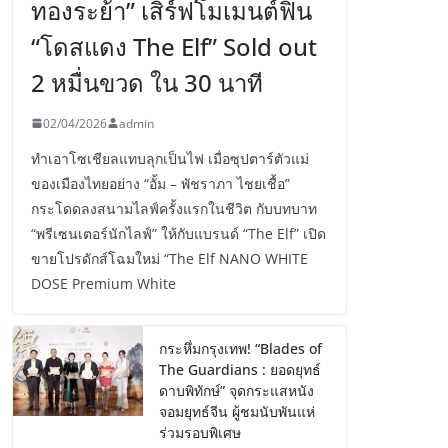
ทองระย้า” เสิร์ฟโมเมนต์ฟิน
“โดสแดง The Elf” Sold out
2 หมื่นขวด ใน 30 นาที
02/04/2026
admin
ทำเอาโซเชียลแทบลุกเป็นไฟ เมื่อซุปตาร์ตัวแม่
ของเมืองไทยอย่าง “อั้ม – พัชราภา ไชยเชื้อ”
กระโดดลงสนามไลฟ์ครั้งแรกในชีวิต กับบทบาท
“พรีเซนเตอร์นักไลฟ์” ให้กับแบรนด์ “The Elf” เปิด
ขายโปรดักส์โฉมใหม่ “The Elf NANO WHITE
DOSE Premium White
กระหึ่มกรุงเทพ! “Blades of
The Guardians : ยอดยุทธ์
ดาบพิทักษ์” จุดกระแสหนัง
จอมยุทธ์จีน ผู้ชมนับพันแห่
ร่วมรอบพิเศษ