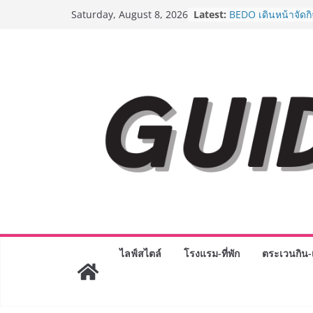
Skip
Latest:
AirAsia X SEE FAH 
Saturday, August 8, 2026
to
ยาวนานกว่า 20 ปี 
อร่อย ยกเมนูระดับต
content
ราชวงศ์” พุ่งทะยานส
BEDO เดินหน้าจัดก
“BIO TRADE CONN
ระดับผลิตภัณฑ์ท้องถ
พาณิชย์อย่างยั่งยืน
LORDNINE จัดศึกค
ปะทะ ฟิลิปปินส์ ใน
Lord” เปิดสงครามก
ฉลองเซิร์ฟเวอร์ใหม
Guangzhou Yingha
ทัศน์การศึกษาที่พร
ได้เตรียมนักเรียนเพีย
มหาวิทยาลัยเท่านั้น
เขาให้พร้อมเป็นผู
8.8 “ซูเลียน” รวมพลั
ไลฟ์สไตล์
โรงแรม-ที่พัก
ตระเวนกิน-เ
ประเทศ จัดประชุมใ
“ดร.ปิยะวัฒน์” ถ่ายท
พร้อมฟรีคอนเสิร์ต 