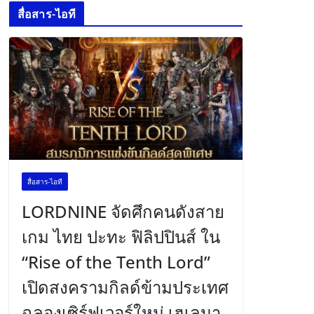
สื่อสาร-ไอที
สื่อสาร-ไอที
LORDNINE จัดศึกคนดังสาย
เกม ไทย ปะทะ ฟิลิปปินส์ ใน
“Rise of the Tenth Lord”
เปิดสงครามกิลด์ข้ามประเทศ
ฉลองเซิร์ฟเวอร์ใหม่ เฮเลนา