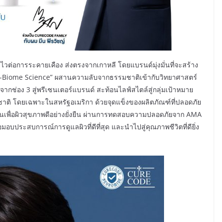
ต่อการระคายเคือง ส่งตรงจากเกาหลี โดยแบรนด์มุ่งมั่นที่จะสร้าง
n-Biome Science” ผสานความลับจากธรรมชาติเข้ากับวิทยาศาสตร์
ากช่อง 3 สู่พรีเซนเตอร์แบรนด์ สะท้อนไลฟ์สไตล์สู่กลุ่มเป้าหมาย
ติ โดยเฉพาะในสหรัฐอเมริกา ด้วยจุดแข็งของผลิตภัณฑ์ที่ปลอดภัย
เพื่อผิวสุขภาพดีอย่างยั่งยืน ผ่านการทดสอบความปลอดภัยจาก AMA
อบประสบการณ์การดูแลผิวที่ดีที่สุด และนำไปสู่คุณภาพชีวิตที่ดียิ่ง