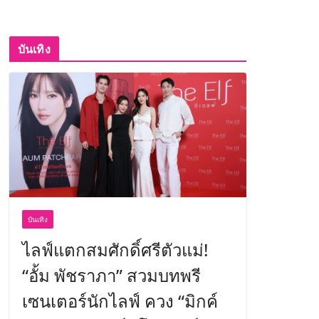
บันเทิง
บันเทิง
ไลฟ์แตกสมศักดิ์ศรีตัวแม่!
“อั้ม พัชราภา” สวมบทพรี
เซนเตอร์นักไลฟ์ ควง “มิกค์