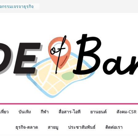
พันธมิตรทางธุรกิจ
ต่อยอดเสิร์ฟความ
ำนาน “ข้าวหน้าไก่
ู่น่านฟ้า
ิจกรรมเจรจาธุรกิจ
ECT 2026” ยก
ิ่นสู่ตลาดเชิง
นดังสายเกม ไทย
 “Rise of the Tenth
ิลด์ข้ามประเทศ
่ เฮเลนา
o School เผยวิสัย
้อมรับอนาคต “เราไม่
งเพื่อก้าวเข้าสู่
 แต่ยังเตรียมพวก
้กำหนดอนาคต”
งนักธุรกิจทั่ว
ที่ยว
บันเทิง
กีฬา
สื่อสาร-ไอที
ยานยนต์
สังคม-CSR
หญ่แห่งปี พบ CEO
อดวิสัยทัศน์ธุรกิจ
ธุรกิจ-ตลาด
สายมู
ประชาสัมพันธ์
ติดต่อเรา
“โชค รถแห่” ยกวง