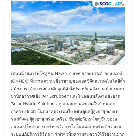
เดินหน้าสมาร์ทโซลูชัน New S-curve จากแบรนด์ ‘ออนเนกซ์
(ONNEX)’ ที่ผสานความเชี่ยวชาญของเอสซีจีและเทคโนโลยีล้ำ
สมัย ยกระดับการอยู่อาศัยทุกมิติ ทั้งประหยัดพลังงาน ด้วยระบบ
บำบัดอากาศเสีย ‘Air Scrubber’ และโซลูชันพลังงานสะอาด
‘Solar Hybrid Solutions’ ดูแลคุณภาพอากาศในบ้านและ
อาคาร ‘Bi-on’ ในอนาคตจะเพิ่มโซลูชันดูแลผู้สูงอายุ ตอบเท
รนด์สังคมผู้สูงอายุ พร้อมเตรียมเชื่อมต่อกับทุกโซลูชันของอ
อนเนกซ์ให้สามารถบริหารจัดการได้ในแพลตฟอร์มเดียว ผ่าน
ระบบปฏิบัติการดิจิทัล ‘Trinity’ เพิ่มความสะดวกให้ผู้ใช้งานมาก