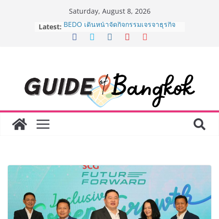
Skip
Saturday, August 8, 2026
to
Latest:
BEDO เดินหน้าจัดกิจกรรมเจรจาธุรกิจ
content
“BIO TRADE CONNECT 2026” ยก
ระดับผลิตภัณฑ์ท้องถิ่นสู่ตลาดเชิง
พาณิชย์อย่างยั่งยืน
“ตลาดดอกไม้สี่มุมเมือง” ศูนย์รวมดอกไม้
สด ดอกไม้ประดิษฐ์ พวงมาลัย และสังฆ
ภัณฑ์ครบวงจร ขอเชิญเลือกซื้อมาลัย
และของขวัญต้อนรับวันแม่ เปิดให้
บริการทุกวันตลอด 24 ชั่วโมง
Guangzhou Yinghao School เผยวิสัย
ทัศน์การศึกษาที่พร้อมรับอนาคต “เราไม่
ได้เตรียมนักเรียนเพียงเพื่อก้าวเข้าสู่
มหาวิทยาลัยเท่านั้น แต่ยังเตรียมพวก
เขาให้พร้อมเป็นผู้กำหนดอนาคต”
8.8 “ซูเลียน” รวมพลังนักธุรกิจทั่ว
ประเทศ จัดประชุมใหญ่แห่งปี พบ CEO
“ดร.ปิยะวัฒน์” ถ่ายทอดวิสัยทัศน์ธุรกิจ
พร้อมฟรีคอนเสิร์ต “โชค รถแห่” ยกวง
AirAsia X SEE FAH พันธมิตรทางธุรกิจ
ยาวนานกว่า 20 ปี ต่อยอดเสิร์ฟความ