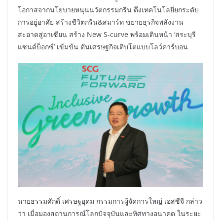
โอกาสจากนโยบายหนุนนวัตกรรมกรีน ดึงเทคโนโลยียกระดับ
การอยู่อาศัย สร้างชีวิตกรีน&สมาร์ท ขยายธุรกิจพลังงาน
สะอาดสู่อาเซียน สร้าง New S-curve พร้อมเดินหน้า ‘สระบุรี
แซนด์บ็อกซ์’ เข้มข้น ดันเศรษฐกิจเติบโตแบบโลว์คาร์บอน
นายธรรมศักดิ์ เศรษฐอุดม กรรมการผู้จัดการใหญ่ เอสซีจี กล่าว
ว่า เมื่อมองสถานการณ์โลกปัจจุบันและทิศทางอนาคต ในระยะ