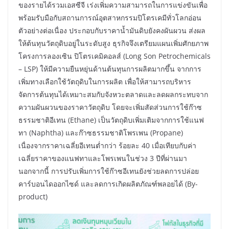
ของรายได้รวมเอสซีจี เร่งเพิ่มความสามารถในการแข่งขันเพื่อ
พร้อมรับมือกับสถานการณ์อุตสาหกรรมปิโตรเคมีทั่วโลกอ่อน
ตัวอย่างต่อเนื่อง ประกอบกับราคาน้ำมันดิบยังคงผันผวน ส่งผล
ให้ต้นทุนวัตถุดิบอยู่ในระดับสูง ธุรกิจจึงเตรียมแผนเพิ่มศักยภาพ
โครงการลองเซิน ปิโตรเคมิคอลส์ (Long Son Petrochemicals
– LSP) ให้มีความยืนหยุ่นด้านต้นทุนการผลิตมากขึ้น จากการ
เพิ่มทางเลือกใช้วัตถุดิบในการผลิต เพื่อให้สามารถบริหาร
จัดการต้นทุนได้เหมาะสมกับจังหวะตลาดและลดผลกระทบจาก
ความผันผวนของราคาวัตถุดิบ โดยจะเพิ่มสัดส่วนการใช้ก๊าซ
ธรรมชาติอีเทน (Ethane) เป็นวัตถุดิบเพิ่มเติมจากการใช้แนฟ
ทา (Naphtha) และก๊าซธรรมชาติโพรเพน (Propane)
เนื่องจากราคาเฉลี่ยอีเทนต่ำกว่า ร้อยละ 40 เมื่อเทียบกับค่า
เฉลี่ยราคาของแนฟทาและโพรเพนในช่วง 3 ปีที่ผ่านมา
นอกจากนี้ การปรับเพิ่มการใช้ก๊าซอีเทนยังช่วยลดการปล่อย
คาร์บอนไดออกไซด์ และลดการเกิดผลิตภัณฑ์พลอยได้ (By-
product)