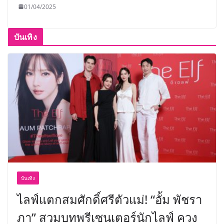
01/04/2025
บันเทิง
บันเทิง
ไลฟ์แตกสมศักดิ์ศรีตัวแม่! “อั้ม พัชรา
ภา” สวมบทพรีเซนเตอร์นักไลฟ์ ควง