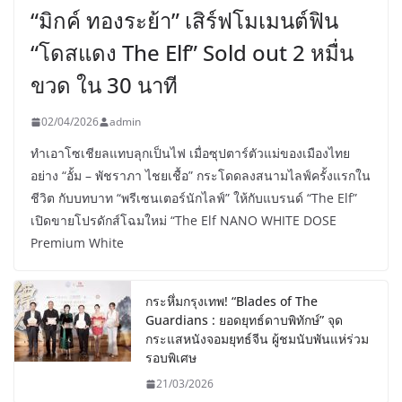
“มิกค์ ทองระย้า” เสิร์ฟโมเมนต์ฟิน
“โดสแดง The Elf” Sold out 2 หมื่น
ขวด ใน 30 นาที
02/04/2026
admin
ทำเอาโซเชียลแทบลุกเป็นไฟ เมื่อซุปตาร์ตัวแม่ของเมืองไทย
อย่าง “อั้ม – พัชราภา ไชยเชื้อ” กระโดดลงสนามไลฟ์ครั้งแรกใน
ชีวิต กับบทบาท “พรีเซนเตอร์นักไลฟ์” ให้กับแบรนด์ “The Elf”
เปิดขายโปรดักส์โฉมใหม่ “The Elf NANO WHITE DOSE
Premium White
กระหึ่มกรุงเทพ! “Blades of The
Guardians : ยอดยุทธ์ดาบพิทักษ์” จุด
กระแสหนังจอมยุทธ์จีน ผู้ชมนับพันแห่ร่วม
รอบพิเศษ
21/03/2026