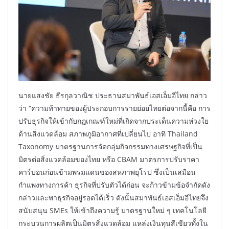
นายแสงชัย ธีรกุลวาณิช ประธานสมาพันธ์เอสเอ็มอีไทย กล่าว
ว่า “ความท้าทายของผู้ประกอบการรายย่อยไทยต่อจากนี้คือ การ
ปรับธุรกิจให้เข้ากับกฎเกณฑ์ใหม่ที่เกิดจากประเด็นความห่วงใย
ด้านสิ่งแวดล้อม สภาพภูมิอากาศที่เปลี่ยนไป อาทิ Thailand
Taxonomy มาตรฐานการจัดกลุ่มกิจกรรมทางเศรษฐกิจที่เป็น
มิตรต่อสิ่งแวดล้อมของไทย หรือ CBAM มาตรการปรับราคา
คาร์บอนก่อนข้ามพรมแดนของสหภาพยุโรป ซึ่งเป็นเสมือน
กำแพงทางการค้า ธุรกิจที่ปรับตัวได้ก่อน จะก้าวข้ามข้อจำกัดดัง
กล่าวและพาธุรกิจอยู่รอดได้เร็ว ดังนั้นสมาพันธ์เอสเอ็มอีไทยจึง
สนับสนุน SMEs ให้เข้าถึงความรู้ มาตรฐานใหม่ ๆ เทคโนโลยี
กระบวนการผลิตเป็นมิตรสิ่งแวดล้อม แหล่งเงินทุนสีเขียวทั้งใน