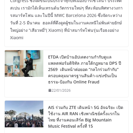
Congress ซึ่งจัดขึ้นเป็นประจำทุกปีที่เมืองบาร์เซโลนา ประเทศ
สเปน เรามักได้เห็นเทรนด์นวัตกรรมใหม่ๆ ที่สะท้อนทิศทางวงกา
รสมาร์ทโฟน และในปีนี้ MWC Barcelona 2026 ซึ่งจัดระหว่าง
วันที่ 2-5 มีนาคม ฮอลล์ที่ดึงดูดผู้ชมในงานคงหนีไม่พ้นค่ายยักษ์
ใหญ่อย่าง “เสียวหมี่”( Xiaomi) ที่นำสมาร์ทโฟนรุ่นเรือธงอย่าง
Xiaomi
ETDA เปิดบ้านอัปเดตงานกำกับดูแล
แพลตฟอร์มดิจิทัล ภายใต้กฎหมาย DPS ปี
2569 เดินหน้าต่อยอด “กลไกร่วมกำกับ”
ครอบคลุมมาตรฐานสินค้า-แข่งขันเป็น
ธรรม-ป้องกัน Online Fraud
22/01/2026
AIS ร่วมกับ ZTE เดินหน้า 5G อัจฉริยะ เปิด
ใช้งาน AIR RAN เชิงพาณิชย์ครั้งแรกใน
ไทย ที่งานคอนเสิร์ต Big Mountain
Music Festival ครั้งที่ 15