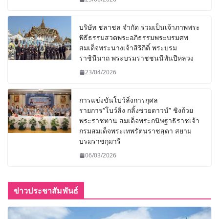
บริษัท ชลาชล จำกัด ร่วมเป็นเจ้าภาพพระ
พิธีธรรมสวดพระอภิธรรมพระบรมศพ
สมเด็จพระนางเจ้าสิริกิติ์ พระบรม
ราชินีนาถ พระบรมราชชนนีพันปีหลวง
23/04/2026
การแข่งขันโบว์ลิ่งการกุศล
รายการ“โบว์ลิ่ง กลิ้งช่วยดาวน์” ชิงถ้วย
พระราชทาน สมเด็จพระกนิษฐาธิราชเจ้า
กรมสมเด็จพระเทพรัตนราชสุดา สยาม
บรมราชกุมารี
06/03/2026
ข่าวประชาสัมพันธ์