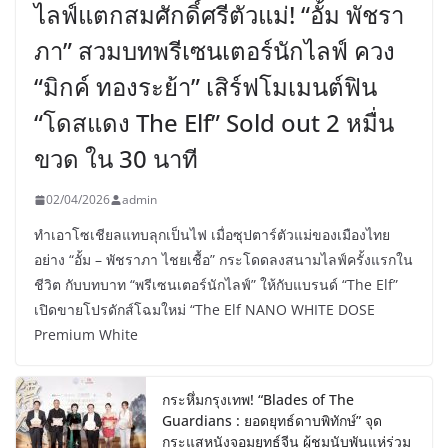
ไลฟ์แตกสมศักดิ์ศรีตัวแม่! “อั้ม พัชรา
ภา” สวมบทพรีเซนเตอร์นักไลฟ์ ควง
“มิกค์ ทองระย้า” เสิร์ฟโมเมนต์ฟิน
“โดสแดง The Elf” Sold out 2 หมื่น
ขวด ใน 30 นาที
02/04/2026
admin
ทำเอาโซเชียลแทบลุกเป็นไฟ เมื่อซุปตาร์ตัวแม่ของเมืองไทย
อย่าง “อั้ม – พัชราภา ไชยเชื้อ” กระโดดลงสนามไลฟ์ครั้งแรกใน
ชีวิต กับบทบาท “พรีเซนเตอร์นักไลฟ์” ให้กับแบรนด์ “The Elf”
เปิดขายโปรดักส์โฉมใหม่ “The Elf NANO WHITE DOSE
Premium White
กระหึ่มกรุงเทพ! “Blades of The
Guardians : ยอดยุทธ์ดาบพิทักษ์” จุด
กระแสหนังจอมยุทธ์จีน ผู้ชมนับพันแห่ร่วม