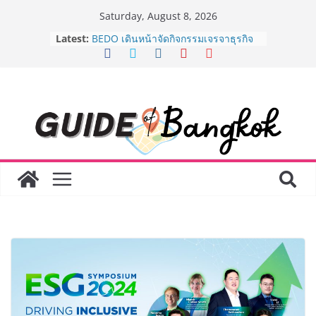
Skip
Saturday, August 8, 2026
to
Latest:
BEDO เดินหน้าจัดกิจกรรมเจรจาธุรกิจ
content
“BIO TRADE CONNECT 2026” ยก
ระดับผลิตภัณฑ์ท้องถิ่นสู่ตลาดเชิง
พาณิชย์อย่างยั่งยืน
“ตลาดดอกไม้สี่มุมเมือง” ศูนย์รวมดอกไม้
สด ดอกไม้ประดิษฐ์ พวงมาลัย และสังฆ
ภัณฑ์ครบวงจร ขอเชิญเลือกซื้อมาลัย
และของขวัญต้อนรับวันแม่ เปิดให้
บริการทุกวันตลอด 24 ชั่วโมง
Guangzhou Yinghao School เผยวิสัย
ทัศน์การศึกษาที่พร้อมรับอนาคต “เราไม่
ได้เตรียมนักเรียนเพียงเพื่อก้าวเข้าสู่
มหาวิทยาลัยเท่านั้น แต่ยังเตรียมพวก
เขาให้พร้อมเป็นผู้กำหนดอนาคต”
8.8 “ซูเลียน” รวมพลังนักธุรกิจทั่ว
ประเทศ จัดประชุมใหญ่แห่งปี พบ CEO
“ดร.ปิยะวัฒน์” ถ่ายทอดวิสัยทัศน์ธุรกิจ
พร้อมฟรีคอนเสิร์ต “โชค รถแห่” ยกวง
AirAsia X SEE FAH พันธมิตรทางธุรกิจ
ยาวนานกว่า 20 ปี ต่อยอดเสิร์ฟความ