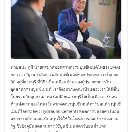
นายชนะ ภูมี นายกสมาคมอุตสาหกรรมปูนซีเมนต์ไทย (TCMA)
กล่าวว่า “ฐานกำลังการผลิตปูนซีเมนต์ของประเทศกว่าร้อยละ
80 อยู่ที่สระบุรี ที่นี่จึงเป็นเสมือนบ้านของผู้ประกอบการใน
อุตสาหกรรมปูนซีเมนต์ เราจึงอยากพัฒนาบ้านของเราให้ดีขึ้น
โดยร่วมกับทุกภาคส่วนเร่งเปลี่ยนสระบุรีให้เป็นเมืองคาร์บอน
ต่ำแห่งแรกของไทย เริ่มจากพัฒนาปูนซีเมนต์คาร์บอนต่ำ (ปูนซี
เมนต์ไฮดรอลิค : Hydraulic Cement) ที่ลดการปล่อยคาร์บอน
จากการผลิต และสนับสนุนให้ใช้ในโครงการก่อสร้างของภาค
รัฐ ซึ่งปัจจุบันสัดส่วนการใช้ปูนซีเมนต์คาร์บอนต่ำแทน