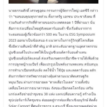
นายธรรมศักดิ์ เศรษฐอุดม กรรมการผู้จัดการใหญ่ เอสซีจี กล่าว
ว่า “ขอขอบคุณทุกภาคส่วน ทั้งภาครัฐ เอกชน ประชาสังคม ที่
ร่วมกันทำภารกิจที่ท้าทายของประเทศตลอด 1 ปีที่ผ่านมา นั่น
คือการเร่งเปลี่ยนไทยสู่สังคมคาร์บอนต่ำ ซึ่งเริ่มต้นจากการ
ระดมสมองผู้เกี่ยวข้องกว่า 500 คน ในงาน ESG Symposium
2023 ออกมาเป็นข้อเสนอ 4 แนวทางในการกู้วิกฤติโลกเดือด
ซึ่งมีความคืบหน้าที่สำคัญ อาทิ ยกระดับมาตรฐานอุตสาหกรรม
ปูนซีเมนต์ในประเทศให้เป็นปูนซีเมนต์คาร์บอนต่ำแทน
ปูนซีเมนต์ปอร์ตแลนด์ ส่งเสริมเกษตรกรมีอาชีพ-รายได้เพิ่มด้วย
การปลูกหญ้าเนเปียร์ เพื่อแปรรูปเป็นพลังงานทดแทน สนับสนุน
การทำนาเปียกสลับแห้ง ลดใช้น้ำ ใช้ปุ๋ย และลดคาร์บอน ผลัก
ดันการจัดการทรัพยากรอย่างคุ้มค่าตามแนวคิดเศรษฐกิจ
หมุนเวียน ผ่านการขยายผล “ตาลเดี่ยวโมเดล” รวมทั้งขับ
เคลื่อนโครงการธนาคารขยะ ถังขยะเปียกลดโลกร้อน เสริม
แกร่งเครือข่ายป่าชุมชน 38 แห่ง แลกเปลี่ยนความรู้ สร้างเป็น
ซุปเปอร์มาร์เก็ตชุมชน ต่อยอดสู่การท่องเที่ยวเชิงอนุรักษ์ ติดตั้ง
Solar Carport ที่ศูนย์ราชการ จ.สระบุรี ซึ่งจะขยายผลสู่หน่วย