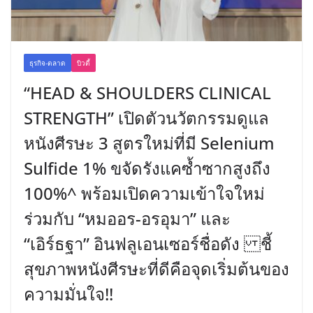
ธุรกิจ-ตลาด
บิวตี้
“HEAD & SHOULDERS CLINICAL
STRENGTH” เปิดตัวนวัตกรรมดูแล
หนังศีรษะ 3 สูตรใหม่ที่มี Selenium
Sulfide 1% ขจัดรังแคซ้ำซากสูงถึง
100%^ พร้อมเปิดความเข้าใจใหม่
ร่วมกับ “หมออร-อรอุมา” และ
“เอิร์ธฐา” อินฟลูเอนเซอร์ชื่อดัง ชี้
สุขภาพหนังศีรษะที่ดีคือจุดเริ่มต้นของ
ความมั่นใจ!!