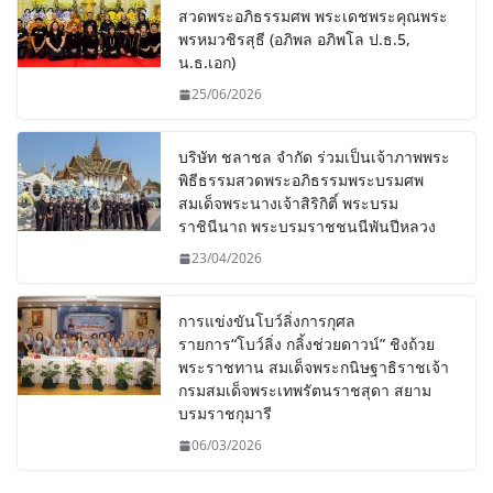
สวดพระอภิธรรมศพ พระเดชพระคุณพระ
พรหมวชิรสุธี (อภิพล อภิพโล ป.ธ.5,
น.ธ.เอก)
25/06/2026
บริษัท ชลาชล จำกัด ร่วมเป็นเจ้าภาพพระ
พิธีธรรมสวดพระอภิธรรมพระบรมศพ
สมเด็จพระนางเจ้าสิริกิติ์ พระบรม
ราชินีนาถ พระบรมราชชนนีพันปีหลวง
23/04/2026
การแข่งขันโบว์ลิ่งการกุศล
รายการ“โบว์ลิ่ง กลิ้งช่วยดาวน์” ชิงถ้วย
พระราชทาน สมเด็จพระกนิษฐาธิราชเจ้า
กรมสมเด็จพระเทพรัตนราชสุดา สยาม
บรมราชกุมารี
06/03/2026