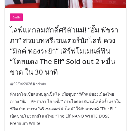
บันเทิง
ไลฟ์แตกสมศักดิ์ศรีตัวแม่! “อั้ม พัชรา
ภา” สวมบทพรีเซนเตอร์นักไลฟ์ ควง
“มิกค์ ทองระย้า” เสิร์ฟโมเมนต์ฟิน
“โดสแดง The Elf” Sold out 2 หมื่น
ขวด ใน 30 นาที
02/04/2026
admin
ทำเอาโซเชียลแทบลุกเป็นไฟ เมื่อซุปตาร์ตัวแม่ของเมืองไทย
อย่าง “อั้ม – พัชราภา ไชยเชื้อ” กระโดดลงสนามไลฟ์ครั้งแรกใน
ชีวิต กับบทบาท “พรีเซนเตอร์นักไลฟ์” ให้กับแบรนด์ “The Elf”
เปิดขายโปรดักส์โฉมใหม่ “The Elf NANO WHITE DOSE
Premium White