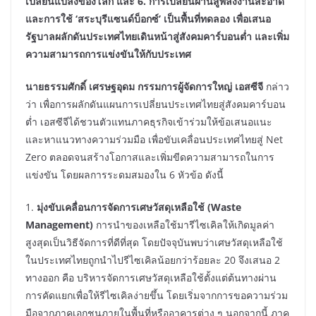
เปลี่ยนแปลงของโลก และ 6.
การเปลี่ยนผ่านสู่พลังงานสะอาด
และ
การใช้ ‘สระบุรีแซนด์บ็อกซ์’ เป็นพื้นที่ทดลอง เพื่อ
เสนอ
รัฐบาลผลักดันประเทศไทย
เดินหน้าสู่สังคมคาร์บอนต่ำ
และ
เพิ่ม
ความสามารถการ
แข่งขันให้
กับ
ประเทศ
นายธรรมศักดิ์ เศรษฐอุดม กรรมการผู้จัดการใหญ่ เอสซีจี
กล่าว
ว่า เพื่อการผลักดันแผนการเปลี่ยนประเทศไทยสู่สังคมคาร์บอน
ต่ำ เอสซีจีได้ชวนตัวแทนภาคธุรกิจเข้าร่วมให้ข้อเสนอแนะ
และหาแนวทางความร่วมมือ เพื่อขับเคลื่อนประเทศไทยสู่ Net
Zero ตลอดจนสร้างโอกาสและเพิ่มขีดความสามารถในการ
แข่งขัน โดยผลการระดมสมองใน 6 หัวข้อ ดังนี้
1.
มุ่งขับเคลื่อนการจัดการเศษวัสดุเหลือใช้
(
Waste
Management)
การนำของเหลือใช้มารีไซเคิลให้เกิดมูลค่า
สูงสุดเป็นวิธีจัดการที่ดีที่สุด โดยปัจจุบันพบว่าเศษวัสดุเหลือใช้
ในประเทศไทยถูกนำไปรีไซเคิลน้อยกว่าร้อยละ 20 จึงเสนอ 2
ทางออก คือ บริหารจัดการเศษวัสดุเหลือใช้ตั้งแต่ต้นทางผ่าน
การคัดแยกเพื่อให้รีไซเคิลง่ายขึ้น โดยเริ่มจากการขอความร่วม
มือจากภาคเอกชนภายในพื้นที่หรืออาคารต่าง ๆ นอกจากนี้ ภาค