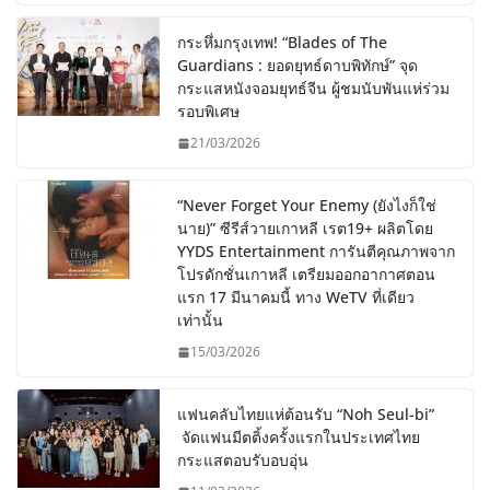
กระหึ่มกรุงเทพ! “Blades of The
Guardians : ยอดยุทธ์ดาบพิทักษ์” จุด
กระแสหนังจอมยุทธ์จีน ผู้ชมนับพันแห่ร่วม
รอบพิเศษ
21/03/2026
“Never Forget Your Enemy (ยังไงก็ใช่
นาย)” ซีรีส์วายเกาหลี เรต19+ ผลิตโดย
YYDS Entertainment การันตีคุณภาพจาก
โปรดักชั่นเกาหลี เตรียมออกอากาศตอน
แรก 17 มีนาคมนี้ ทาง WeTV ที่เดียว
เท่านั้น
15/03/2026
แฟนคลับไทยแห่ต้อนรับ “Noh Seul-bi”
จัดแฟนมีตติ้งครั้งแรกในประเทศไทย
กระแสตอบรับอบอุ่น