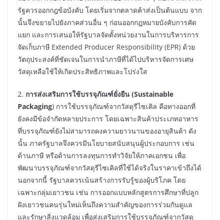
รัฐควรออกกฎข้อบังคับ โดยเริ่มจากตลาดค้าส่งเป็นต้นแบบ จาก
นั้นจึงขยายไปยังภาคส่วนอื่น ๆ ก่อนออกกฎหมายบังคับการคัด
แยก และการเสนอให้รัฐบาลจัดตั้งหน่วยงานในการบริหารการ
จัดเก็บภาษี Extended Producer Responsibility (EPR) ด้วย
วัตถุประสงค์ที่ชัดเจนในการนำภาษีที่ได้ไปบริหารจัดการเศษ
วัสดุเหลือใช้ให้เกิดประสิทธิภาพและโปร่งใส
2.
การ
ส่งเสริมการใช้บรรจุภัณฑ์ยั่งยืน
(
Sustainable
Packaging
) การใช้บรรจุภัณฑ์จากวัสดุรีไซเคิล คือทางออกที่
ยังคงมีข้อจำกัดหลายประการ โดยเฉพาะสินค้าประเภทอาหาร
ที่บรรจุภัณฑ์ยังไม่สามารถคงความยาวนานของอายุสินค้า ดัง
นั้น ภาครัฐบาลจึงควรมีนโยบายสนับสนุนผู้ประกอบการ เช่น
ด้านภาษี หรือด้านการลงทุนการทำวิจัยให้ภาคเอกชน เพื่อ
พัฒนาบรรจุภัณฑ์จากวัสดุรีไซเคิลที่ใช้ได้จริงในราคาเข้าถึงได้
นอกจากนี้ รัฐบาลควรเน้นสร้างการรับรู้ของผู้บริโภค โดย
เฉพาะกลุ่มเยาวชน เช่น การออกแบบหลักสูตรการศึกษาที่ปลูก
ฝังเยาวชนคนรุ่นใหม่เห็นถึงความสำคัญของการร่วมกันดูแล
และรักษาสิ่งแวดล้อม เพื่อส่งเสริมการใช้บรรจุภัณฑ์จากวัสดุ