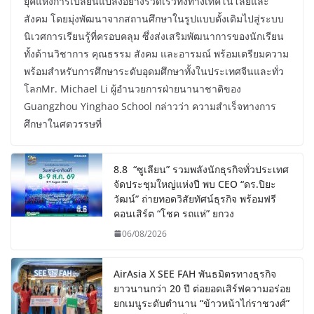
ยุคแห่งการเปลี่ยนแปลงอย่างรวดเร็วทั้งทางเทคโนโลยีและ
สังคม โดยมุ่งพัฒนาจากสถานศึกษาในรูปแบบดั้งเดิมไปสู่ระบบ
นิเวศการเรียนรู้ที่ครอบคลุม ซึ่งส่งเสริมพัฒนาการของนักเรียน
ทั้งด้านวิชาการ คุณธรรม สังคม และอารมณ์ พร้อมเตรียมความ
พร้อมสำหรับการศึกษาระดับอุดมศึกษาทั้งในประเทศจีนและทั่ว
โลกMr. Michael Li ผู้อำนวยการฝ่ายนานาชาติของ
Guangzhou Yinghao School กล่าวว่า ความสำเร็จทางการ
ศึกษาในศตวรรษที่
8.8 “ซูเลียน” รวมพลังนักธุรกิจทั่วประเทศ
จัดประชุมใหญ่แห่งปี พบ CEO “ดร.ปิยะ
วัฒน์” ถ่ายทอดวิสัยทัศน์ธุรกิจ พร้อมฟรี
คอนเสิร์ต “โชค รถแห่” ยกวง
06/08/2026
AirAsia X SEE FAH พันธมิตรทางธุรกิจ
ยาวนานกว่า 20 ปี ต่อยอดเสิร์ฟความอร่อย
ยกเมนูระดับตำนาน “ข้าวหน้าไก่ราชวงศ์”