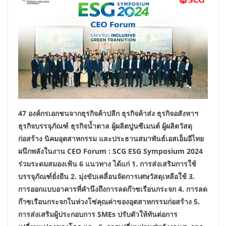
47
องค์กรเอกชนจากธุรกิจ
ค้าปลีก
ธุรกิจ
ค้าส่ง ธุรกิจอสังหา
ฯ
ธุรกิจบรรจุภัณฑ์ ธุรกิจน้ำตาล ผู้ผลิตปูนซีเมนต์ ผู้ผลิตวัสดุ
ก่อสร้าง นิคมอุตสาหกรรม
และ
ประธานสมาพันธ์เอสเอ็มอีไทย
ผนึกพลังในงาน
CEO Forum :
SCG
ESG Symposium 2024
ร่วมระดมสมองเฟ้น
6
แนวทาง
ได้แก่
1
. การ
ส่งเสริมการใช้
บรรจุภัณฑ์ยั่งยืน
2. มุ่งขับเคลื่อนจัดการเศษวัสดุเหลือใช้ 3.
การออกแบบอาคารที่คำนึงถึงการลดก๊าซเรือนกระจก 4. การลด
ก๊าซเรือนกระจกในห่วงโซ่คุณค่าของอุตสาหกรรมก่อสร้าง 5.
การส่งเสริมผู้ประกอบการ SMEs ปรับตัวให้ทันต่อการ