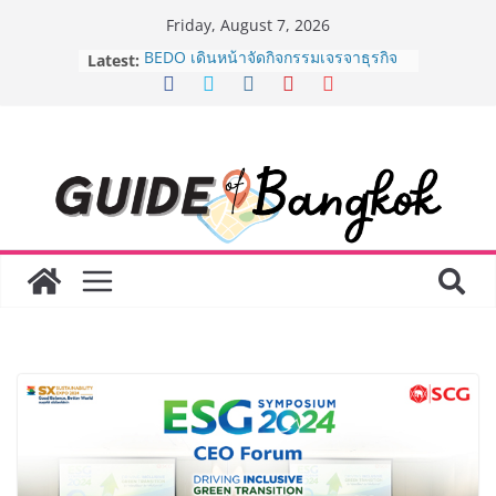
Skip
Friday, August 7, 2026
to
Latest:
BEDO เดินหน้าจัดกิจกรรมเจรจาธุรกิจ
content
“BIO TRADE CONNECT 2026” ยก
ระดับผลิตภัณฑ์ท้องถิ่นสู่ตลาดเชิง
พาณิชย์อย่างยั่งยืน
“ตลาดดอกไม้สี่มุมเมือง” ศูนย์รวมดอกไม้
สด ดอกไม้ประดิษฐ์ พวงมาลัย และสังฆ
ภัณฑ์ครบวงจร ขอเชิญเลือกซื้อมาลัย
และของขวัญต้อนรับวันแม่ เปิดให้
บริการทุกวันตลอด 24 ชั่วโมง
Guangzhou Yinghao School เผยวิสัย
ทัศน์การศึกษาที่พร้อมรับอนาคต “เราไม่
ได้เตรียมนักเรียนเพียงเพื่อก้าวเข้าสู่
มหาวิทยาลัยเท่านั้น แต่ยังเตรียมพวก
เขาให้พร้อมเป็นผู้กำหนดอนาคต”
8.8 “ซูเลียน” รวมพลังนักธุรกิจทั่ว
ประเทศ จัดประชุมใหญ่แห่งปี พบ CEO
“ดร.ปิยะวัฒน์” ถ่ายทอดวิสัยทัศน์ธุรกิจ
พร้อมฟรีคอนเสิร์ต “โชค รถแห่” ยกวง
AirAsia X SEE FAH พันธมิตรทางธุรกิจ
ยาวนานกว่า 20 ปี ต่อยอดเสิร์ฟความ