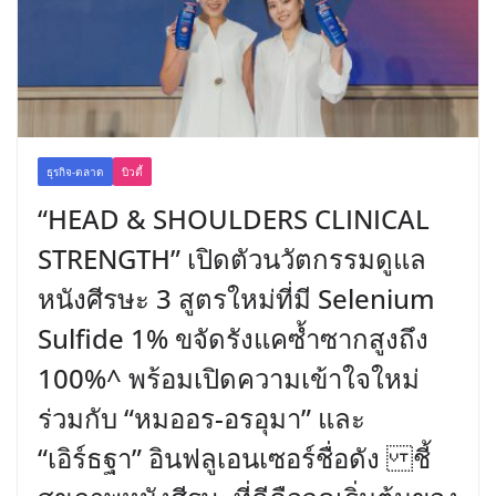
ธุรกิจ-ตลาด
บิวตี้
“HEAD & SHOULDERS CLINICAL
STRENGTH” เปิดตัวนวัตกรรมดูแล
หนังศีรษะ 3 สูตรใหม่ที่มี Selenium
Sulfide 1% ขจัดรังแคซ้ำซากสูงถึง
100%^ พร้อมเปิดความเข้าใจใหม่
ร่วมกับ “หมออร-อรอุมา” และ
“เอิร์ธฐา” อินฟลูเอนเซอร์ชื่อดัง ชี้