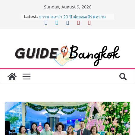
Skip
Sunday, August 9, 2026
to
Latest:
AirAsia X SEE FAH พันธมิตรทางธุรกิจ
content
ยาวนานกว่า 20 ปี ต่อยอดเสิร์ฟความ
อร่อย ยกเมนูระดับตำนาน “ข้าวหน้าไก่
ราชวงศ์” พุ่งทะยานสู่น่านฟ้า
BEDO เดินหน้าจัดกิจกรรมเจรจาธุรกิจ
“BIO TRADE CONNECT 2026” ยก
ระดับผลิตภัณฑ์ท้องถิ่นสู่ตลาดเชิง
พาณิชย์อย่างยั่งยืน
LORDNINE จัดศึกคนดังสายเกม ไทย
ปะทะ ฟิลิปปินส์ ใน “Rise of the Tenth
Lord” เปิดสงครามกิลด์ข้ามประเทศ
ฉลองเซิร์ฟเวอร์ใหม่ เฮเลนา
Guangzhou Yinghao School เผยวิสัย
ทัศน์การศึกษาที่พร้อมรับอนาคต “เราไม่
ได้เตรียมนักเรียนเพียงเพื่อก้าวเข้าสู่
มหาวิทยาลัยเท่านั้น แต่ยังเตรียมพวก
เขาให้พร้อมเป็นผู้กำหนดอนาคต”
8.8 “ซูเลียน” รวมพลังนักธุรกิจทั่ว
ประเทศ จัดประชุมใหญ่แห่งปี พบ CEO
“ดร.ปิยะวัฒน์” ถ่ายทอดวิสัยทัศน์ธุรกิจ