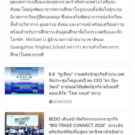
ยุคแห่งการเปลี่ยนแปลงอย่างรวดเร็วทั้งทางเทคโนโลยีและ
สังคม โดยมุ่งพัฒนาจากสถานศึกษาในรูปแบบดั้งเดิมไปสู่ระบบ
นิเวศการเรียนรู้ที่ครอบคลุม ซึ่งส่งเสริมพัฒนาการของนักเรียน
ทั้งด้านวิชาการ คุณธรรม สังคม และอารมณ์ พร้อมเตรียมความ
พร้อมสำหรับการศึกษาระดับอุดมศึกษาทั้งในประเทศจีนและทั่ว
โลกMr. Michael Li ผู้อำนวยการฝ่ายนานาชาติของ
Guangzhou Yinghao School กล่าวว่า ความสำเร็จทางการ
ศึกษาในศตวรรษที่
8.8 “ซูเลียน” รวมพลังนักธุรกิจทั่วประเทศ
จัดประชุมใหญ่แห่งปี พบ CEO “ดร.ปิยะ
วัฒน์” ถ่ายทอดวิสัยทัศน์ธุรกิจ พร้อมฟรี
คอนเสิร์ต “โชค รถแห่” ยกวง
06/08/2026
BEDO เดินหน้าจัดกิจกรรมเจรจาธุรกิจ
“BIO TRADE CONNECT 2026” ยกระดับ
ผลิตภัณฑ์ท้องถิ่นสู่ตลาดเชิงพาณิชย์อย่าง