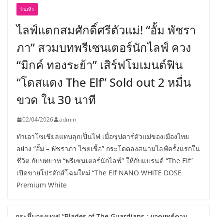
บันเทิง
ไลฟ์แตกสมศักดิ์ศรีตัวแม่! “อั้ม พัชรา
ภา” สวมบทพรีเซนเตอร์นักไลฟ์ ควง
“มิกค์ ทองระย้า” เสิร์ฟโมเมนต์ฟิน
“โดสแดง The Elf” Sold out 2 หมื่น
ขวด ใน 30 นาที
02/04/2026
admin
ทำเอาโซเชียลแทบลุกเป็นไฟ เมื่อซุปตาร์ตัวแม่ของเมืองไทย
อย่าง “อั้ม – พัชราภา ไชยเชื้อ” กระโดดลงสนามไลฟ์ครั้งแรกใน
ชีวิต กับบทบาท “พรีเซนเตอร์นักไลฟ์” ให้กับแบรนด์ “The Elf”
เปิดขายโปรดักส์โฉมใหม่ “The Elf NANO WHITE DOSE
Premium White
กระหึ่มกรุงเทพ! “Blades of The Guardians : ยอดยุทธ์ดาบ