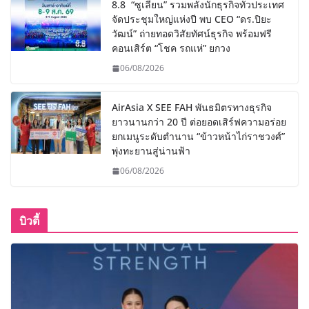
8.8 “ซูเลียน” รวมพลังนักธุรกิจทั่วประเทศ
จัดประชุมใหญ่แห่งปี พบ CEO “ดร.ปิยะ
วัฒน์” ถ่ายทอดวิสัยทัศน์ธุรกิจ พร้อมฟรี
คอนเสิร์ต “โชค รถแห่” ยกวง
06/08/2026
AirAsia X SEE FAH พันธมิตรทางธุรกิจ
ยาวนานกว่า 20 ปี ต่อยอดเสิร์ฟความอร่อย
ยกเมนูระดับตำนาน “ข้าวหน้าไก่ราชวงศ์”
พุ่งทะยานสู่น่านฟ้า
06/08/2026
บิวตี้