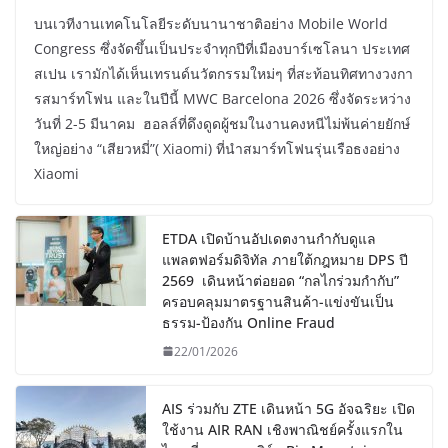
บนเวทีงานเทคโนโลยีระดับนานาชาติอย่าง Mobile World
Congress ซึ่งจัดขึ้นเป็นประจำทุกปีที่เมืองบาร์เซโลนา ประเทศ
สเปน เรามักได้เห็นเทรนด์นวัตกรรมใหม่ๆ ที่สะท้อนทิศทางวงกา
รสมาร์ทโฟน และในปีนี้ MWC Barcelona 2026 ซึ่งจัดระหว่าง
วันที่ 2-5 มีนาคม ฮอลล์ที่ดึงดูดผู้ชมในงานคงหนีไม่พ้นค่ายยักษ์
ใหญ่อย่าง “เสียวหมี่”( Xiaomi) ที่นำสมาร์ทโฟนรุ่นเรือธงอย่าง
Xiaomi
ETDA เปิดบ้านอัปเดตงานกำกับดูแล
แพลตฟอร์มดิจิทัล ภายใต้กฎหมาย DPS ปี
2569 เดินหน้าต่อยอด “กลไกร่วมกำกับ”
ครอบคลุมมาตรฐานสินค้า-แข่งขันเป็น
ธรรม-ป้องกัน Online Fraud
22/01/2026
AIS ร่วมกับ ZTE เดินหน้า 5G อัจฉริยะ เปิด
ใช้งาน AIR RAN เชิงพาณิชย์ครั้งแรกใน