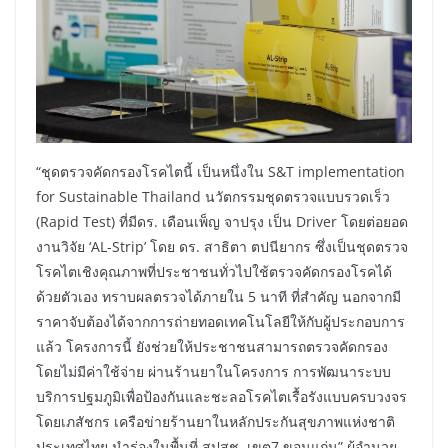
​“ชุดตรวจคัดกรองโรคไตนี้ เป็นหนึ่งใน S&T implementation
for Sustainable Thailand นวัตกรรมชุดตรวจแบบรวดเร็ว
(Rapid Test) ที่มีดร. เดือนเพ็ญ จาปรุง เป็น Driver โดยต่อยอด
งานวิจัย ‘AL-Strip’ โดย ดร. สาธิตา ตปนียากร ซึ่งเป็นชุดตรวจ
โรคไตเชิงคุณภาพที่ประชาชนทั่วไปใช้ตรวจคัดกรองโรคได้
ด้วยตัวเอง ทราบผลตรวจได้ภายใน 5 นาที ที่สำคัญ นอกจากมี
ราคาจับต้องได้จากการถ่ายทอดเทคโนโลยีให้กับผู้ประกอบการ
แล้ว โครงการนี้ ยังช่วยให้ประชาชนสามารถตรวจคัดกรอง
โดยไม่มีค่าใช้จ่าย ผ่านร้านยาในโครงการ การพัฒนาระบบ
บริการปฐมภูมิเพื่อป้องกันและชะลอโรคไตเรื้อรังแบบครบวงจร
โดยเภสัชกร เครือข่ายร้านยาในหลักประกันสุขภาพแห่งชาติ
ประเทศไทย นำร่องในพื้นที่ สปสช. เขต7 ขอนแก่น” ผู้อำนวย