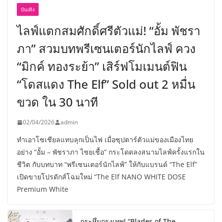
บันเทิง
ไลฟ์แตกสมศักดิ์ศรีตัวแม่! “อั้ม พัชรา
ภา” สวมบทพรีเซนเตอร์นักไลฟ์ ควง
“มิกค์ ทองระย้า” เสิร์ฟโมเมนต์ฟิน
“โดสแดง The Elf” Sold out 2 หมื่น
ขวด ใน 30 นาที
02/04/2026
admin
ทำเอาโซเชียลแทบลุกเป็นไฟ เมื่อซุปตาร์ตัวแม่ของเมืองไทย
อย่าง “อั้ม – พัชราภา ไชยเชื้อ” กระโดดลงสนามไลฟ์ครั้งแรกใน
ชีวิต กับบทบาท “พรีเซนเตอร์นักไลฟ์” ให้กับแบรนด์ “The Elf”
เปิดขายโปรดักส์โฉมใหม่ “The Elf NANO WHITE DOSE
Premium White
กระหึ่มกรุงเทพ! “Blades of The