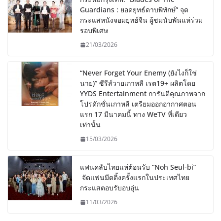
Guardians : ยอดยุทธ์ดาบพิทักษ์” จุด
กระแสหนังจอมยุทธ์จีน ผู้ชมนับพันแห่ร่วม
รอบพิเศษ
21/03/2026
“Never Forget Your Enemy (ยังไงก็ใช่
นาย)” ซีรีส์วายเกาหลี เรต19+ ผลิตโดย
YYDS Entertainment การันตีคุณภาพจาก
โปรดักชั่นเกาหลี เตรียมออกอากาศตอน
แรก 17 มีนาคมนี้ ทาง WeTV ที่เดียว
เท่านั้น
15/03/2026
แฟนคลับไทยแห่ต้อนรับ “Noh Seul-bi”
จัดแฟนมีตติ้งครั้งแรกในประเทศไทย
กระแสตอบรับอบอุ่น
11/03/2026