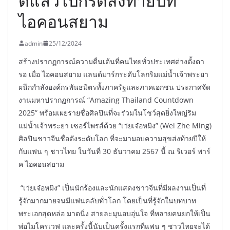
ดีแล้วไปกรี๊ดส่งท้ายปีที่
ไอคอนสยาม
admin
25/12/2024
สร้างปรากฏการณ์ความตื่นเต้นที่คนไทยทั่วประเทศต่างตั้งตา
รอ เมื่อ ไอคอนสยาม แลนด์มาร์กระดับโลกริมแม่น้ำเจ้าพระยา
ผนึกกำลังองค์กรพันธมิตรทั้งภาครัฐและภาคเอกชน ประกาศจัด
งานมหาปรากฏการณ์ “Amazing Thailand Countdown
2025” พร้อมเผยรายชื่อศิลปินที่จะร่วมในโชว์สุดยิ่งใหญ่ริม
แม่น้ำเจ้าพระยา เซอร์ไพรส์ด้วย “เว่ยเจ๋อหมิง” (Wei Zhe Ming)
ศิลปินชาวจีนชื่อดังระดับโลก ที่จะมามอบความสุขส่งท้ายปีให้
กับแฟน ๆ ชาวไทย ในวันที่ 30 ธันวาคม 2567 นี้ ณ ริเวอร์ พาร์
ค ไอคอนสยาม
“เว่ยเจ๋อหมิง” เป็นนักร้องและนักแสดงชาวจีนที่มีผลงานเป็นที่
รู้จักมากมายจนมีแฟนคลับทั่วโลก โดยเป็นที่รู้จักในบทบาท
พระเอกสุดหล่อ มาดนิ่ง สายละมุนอบอุ่นใจ ที่หลายคนยกให้เป็น
พ่อไมโครเวฟ และครั้งนี้นับเป็นครั้งแรกที่แฟน ๆ ชาวไทยจะได้