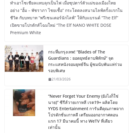
ทำเอาโซเชียลแทบลุกเป็นไฟ เมื่อซุปตาร์ตัวแม่ของเมืองไทย
อย่าง “อั้ม – พัชราภา ไชยเชื้อ” กระโดดลงสนามไลฟ์ครั้งแรกใน
ชีวิต กับบทบาท “พรีเซนเตอร์นักไลฟ์” ให้กับแบรนด์ “The Elf”
เปิดขายโปรดักส์โฉมใหม่ “The Elf NANO WHITE DOSE
Premium White
กระหึ่มกรุงเทพ! “Blades of The
Guardians : ยอดยุทธ์ดาบพิทักษ์” จุด
กระแสหนังจอมยุทธ์จีน ผู้ชมนับพันแห่ร่วม
รอบพิเศษ
21/03/2026
“Never Forget Your Enemy (ยังไงก็ใช่
นาย)” ซีรีส์วายเกาหลี เรต19+ ผลิตโดย
YYDS Entertainment การันตีคุณภาพจาก
โปรดักชั่นเกาหลี เตรียมออกอากาศตอน
แรก 17 มีนาคมนี้ ทาง WeTV ที่เดียว
เท่านั้น