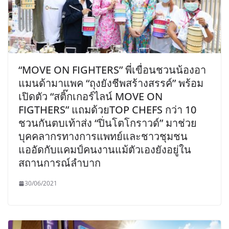
“MOVE ON FIGHTERS” พี่เขื่อนชวนน้องอา
แมนด้ามาแพค “ถุงยังชีพสร้างสรรค์” พร้อม
เปิดตัว “สติ๊กเกอร์ไลน์ MOVE ON
FIGTHERS” แถมด้วยTOP CHEFS กว่า 10
ชวนกันตบเท้าส่ง “ปิ่นโตโกราวด์” มาช่วย
บุคคลากรทางการแพทย์และชาวชุมชน
แออัดกับแคมป์คนงานแม้ตัวเองยังอยู่ใน
สถานการณ์ลำบาก
30/06/2021