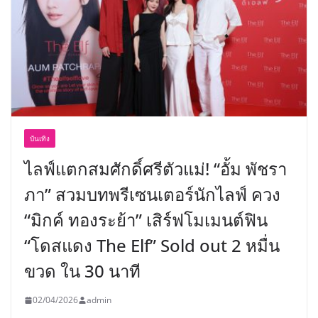
บันเทิง
ไลฟ์แตกสมศักดิ์ศรีตัวแม่! “อั้ม พัชรา
ภา” สวมบทพรีเซนเตอร์นักไลฟ์ ควง
“มิกค์ ทองระย้า” เสิร์ฟโมเมนต์ฟิน
“โดสแดง The Elf” Sold out 2 หมื่น
ขวด ใน 30 นาที
02/04/2026
admin