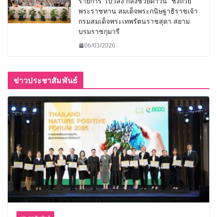
รายการ“โบว์ลิ่ง กลิ้งช่วยดาวน์” ชิงถ้วย
พระราชทาน สมเด็จพระกนิษฐาธิราชเจ้า
กรมสมเด็จพระเทพรัตนราชสุดา สยาม
บรมราชกุมารี
06/03/2026
ข่าวประชาสัมพันธ์