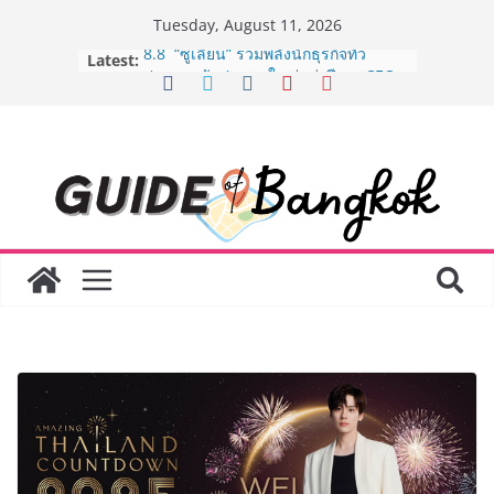
Skip
Tuesday, August 11, 2026
to
Latest:
8.8 “ซูเลียน” รวมพลังนักธุรกิจทั่ว
content
ประเทศ จัดประชุมใหญ่แห่งปี พบ CEO
“ดร.ปิยะวัฒน์” ถ่ายทอดวิสัยทัศน์ธุรกิจ
พร้อมฟรีคอนเสิร์ต “โชค รถแห่” ยกวง
AirAsia X SEE FAH พันธมิตรทางธุรกิจ
ยาวนานกว่า 20 ปี ต่อยอดเสิร์ฟความ
อร่อย ยกเมนูระดับตำนาน “ข้าวหน้าไก่
ราชวงศ์” พุ่งทะยานสู่น่านฟ้า
BEDO จัดงาน Thailand Nature
Positive Forum 2026 ภายใต้หัวข้อ
การขับเคลื่อนภาคธุรกิจสู่อนาคต
ธรรมชาติเชิงบวก
LORDNINE จัดศึกคนดังสายเกม ไทย
ปะทะ ฟิลิปปินส์ ใน “Rise of the Tenth
Lord” เปิดสงครามกิลด์ข้ามประเทศ
ฉลองเซิร์ฟเวอร์ใหม่ เฮเลนา
Guangzhou Yinghao School เผยวิสัย
ทัศน์การศึกษาที่พร้อมรับอนาคต “เราไม่
ได้เตรียมนักเรียนเพียงเพื่อก้าวเข้าสู่
มหาวิทยาลัยเท่านั้น แต่ยังเตรียมพวก