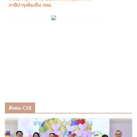
สังคม-CSR