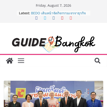
Skip
Friday, August 7, 2026
to
Latest:
BEDO เดินหน้าจัดกิจกรรมเจรจาธุรกิจ
content
“BIO TRADE CONNECT 2026” ยก
ระดับผลิตภัณฑ์ท้องถิ่นสู่ตลาดเชิง
พาณิชย์อย่างยั่งยืน
“ตลาดดอกไม้สี่มุมเมือง” ศูนย์รวมดอกไม้
สด ดอกไม้ประดิษฐ์ พวงมาลัย และสังฆ
ภัณฑ์ครบวงจร ขอเชิญเลือกซื้อมาลัย
และของขวัญต้อนรับวันแม่ เปิดให้
บริการทุกวันตลอด 24 ชั่วโมง
Guangzhou Yinghao School เผยวิสัย
ทัศน์การศึกษาที่พร้อมรับอนาคต “เราไม่
ได้เตรียมนักเรียนเพียงเพื่อก้าวเข้าสู่
มหาวิทยาลัยเท่านั้น แต่ยังเตรียมพวก
เขาให้พร้อมเป็นผู้กำหนดอนาคต”
8.8 “ซูเลียน” รวมพลังนักธุรกิจทั่ว
ประเทศ จัดประชุมใหญ่แห่งปี พบ CEO
“ดร.ปิยะวัฒน์” ถ่ายทอดวิสัยทัศน์ธุรกิจ
พร้อมฟรีคอนเสิร์ต “โชค รถแห่” ยกวง
AirAsia X SEE FAH พันธมิตรทางธุรกิจ
ยาวนานกว่า 20 ปี ต่อยอดเสิร์ฟความ