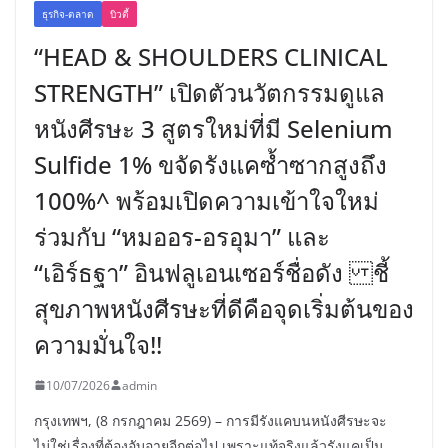
ธุรกิจ-ตลาด
บิวตี้
“HEAD & SHOULDERS CLINICAL
STRENGTH” เปิดตัวนวัตกรรมดูแล
หนังศีรษะ 3 สูตรใหม่ที่มี Selenium
Sulfide 1% ขจัดรังแคซ้ำซากสูงถึง
100%^ พร้อมเปิดความเข้าใจใหม่
ร่วมกับ “หมออร-อรอุมา” และ
“เอิร์ธฐา” อินฟลูเอนเซอร์ชื่อดัง ชี้
สุขภาพหนังศีรษะที่ดีคือจุดเริ่มต้นของ
ความมั่นใจ!!
10/07/2026
admin
กรุงเทพฯ, (8 กรกฎาคม 2569) – การมีรังแคบนหนังศีรษะจะ
ไม่ใช่เรื่องที่ต้องอับอายอีกต่อไป เพราะแท้จริงแล้วรังแคเป็น