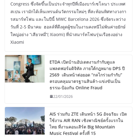
Congress ซึ่งจัดขึ้นเป็นประจำทุกปีที่เมืองบาร์เซโลนา ประเทศ
สเปน เรามักได้เห็นเทรนด์นวัตกรรมใหม่ๆ ที่สะท้อนทิศทางวงกา
รสมาร์ทโฟน และในปีนี้ MWC Barcelona 2026 ซึ่งจัดระหว่าง
วันที่ 2-5 มีนาคม ฮอลล์ที่ดึงดูดผู้ชมในงานคงหนีไม่พ้นค่ายยักษ์
ใหญ่อย่าง “เสียวหมี่”( Xiaomi) ที่นำสมาร์ทโฟนรุ่นเรือธงอย่าง
Xiaomi
ETDA เปิดบ้านอัปเดตงานกำกับดูแล
แพลตฟอร์มดิจิทัล ภายใต้กฎหมาย DPS ปี
2569 เดินหน้าต่อยอด “กลไกร่วมกำกับ”
ครอบคลุมมาตรฐานสินค้า-แข่งขันเป็น
ธรรม-ป้องกัน Online Fraud
22/01/2026
AIS ร่วมกับ ZTE เดินหน้า 5G อัจฉริยะ เปิด
ใช้งาน AIR RAN เชิงพาณิชย์ครั้งแรกใน
ไทย ที่งานคอนเสิร์ต Big Mountain
Music Festival ครั้งที่ 15