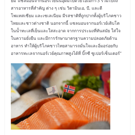
ยม’ แซลมอนจากนอร์เวย์นั้นอุดมไปด้วยโอเมก้า-3 รวมไปถึง
สารอาหารที่สำคัญ ต่าง ๆ เช่น วิตามินเอ, บี, และดี
โพแทสเซียม และเซเลเนียม มีรสชาติที่ถูกปากทั้งผู้บริโภคชาว
ไทยและชาวต่างชาติ นอกจากนี้ แซลมอนจากนอร์เวย์เติบโต
ในน้ำทะเลที่เย็นและใสสะอาด จากการประมงที่ทันสมัย ใส่ใจ
ในความยั่งยืน และมีการรักษามาตรฐานความปลอดภัยด้าน
อาหาร ทำให้ผู้บริโภคชาวไทยสามารถมั่นใจและอิ่มอร่อยกับ
อาหารทะเลจากนอร์เวย์คุณภาพสูงได้ที่ บิ๊กซี ซูเปอร์เซ็นเตอร์”