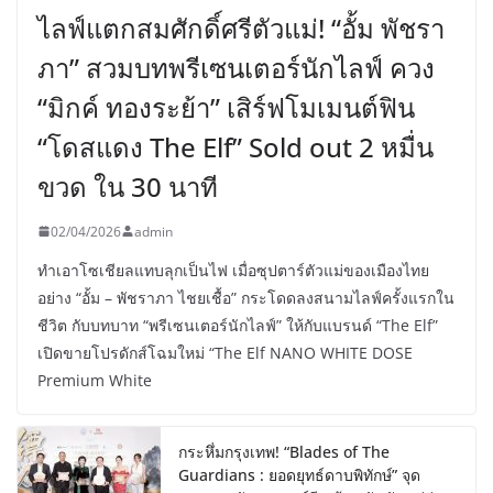
ไลฟ์แตกสมศักดิ์ศรีตัวแม่! “อั้ม พัชรา
ภา” สวมบทพรีเซนเตอร์นักไลฟ์ ควง
“มิกค์ ทองระย้า” เสิร์ฟโมเมนต์ฟิน
“โดสแดง The Elf” Sold out 2 หมื่น
ขวด ใน 30 นาที
02/04/2026
admin
ทำเอาโซเชียลแทบลุกเป็นไฟ เมื่อซุปตาร์ตัวแม่ของเมืองไทย
อย่าง “อั้ม – พัชราภา ไชยเชื้อ” กระโดดลงสนามไลฟ์ครั้งแรกใน
ชีวิต กับบทบาท “พรีเซนเตอร์นักไลฟ์” ให้กับแบรนด์ “The Elf”
เปิดขายโปรดักส์โฉมใหม่ “The Elf NANO WHITE DOSE
Premium White
กระหึ่มกรุงเทพ! “Blades of The
Guardians : ยอดยุทธ์ดาบพิทักษ์” จุด