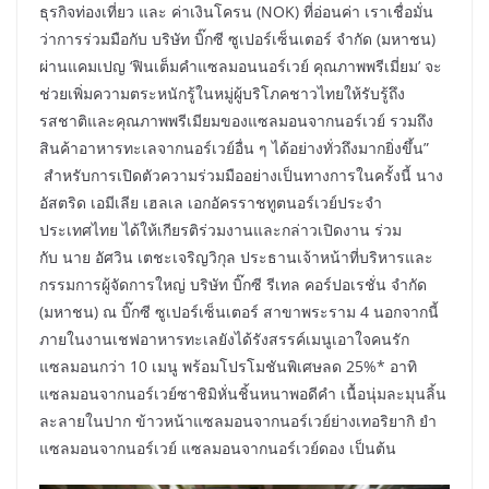
ธุรกิจท่องเที่ยว และ ค่าเงินโครน (NOK) ที่อ่อนค่า เราเชื่อมั่น
ว่าการร่วมมือกับ บริษัท บิ๊กซี ซูเปอร์เซ็นเตอร์ จำกัด (มหาชน)
ผ่านแคมเปญ ‘ฟินเต็มคำแซลมอนนอร์เวย์ คุณภาพพรีเมี่ยม’ จะ
ช่วยเพิ่มความตระหนักรู้ในหมู่ผู้บริโภคชาวไทยให้รับรู้ถึง
รสชาติและคุณภาพพรีเมียมของแซลมอนจากนอร์เวย์ รวมถึง
สินค้าอาหารทะเลจากนอร์เวย์อื่น ๆ ได้อย่างทั่วถึงมากยิ่งขึ้น”
สำหรับการเปิดตัวความร่วมมืออย่างเป็นทางการในครั้งนี้ นาง
อัสตริด เอมีเลีย เฮลเล เอกอัครราชทูตนอร์เวย์ประจำ
ประเทศไทย ได้ให้เกียรติร่วมงานและกล่าวเปิดงาน ร่วม
กับ นาย อัศวิน เตชะเจริญวิกุล ประธานเจ้าหน้าที่บริหารและ
กรรมการผู้จัดการใหญ่ บริษัท บิ๊กซี รีเทล คอร์ปอเรชั่น จำกัด
(มหาชน) ณ บิ๊กซี ซูเปอร์เซ็นเตอร์ สาขาพระราม 4 นอกจากนี้
ภายในงานเชฟอาหารทะเลยังได้รังสรรค์เมนูเอาใจคนรัก
แซลมอนกว่า 10 เมนู พร้อมโปรโมชันพิเศษลด 25%* อาทิ
แซลมอนจากนอร์เวย์ซาชิมิหั่นชิ้นหนาพอดีคำ เนื้อนุ่มละมุนลิ้น
ละลายในปาก ข้าวหน้าแซลมอนจากนอร์เวย์ย่างเทอริยากิ ยำ
แซลมอนจากนอร์เวย์ แซลมอนจากนอร์เวย์ดอง เป็นต้น