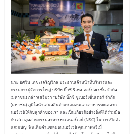
นาย อัศวิน เตชะเจริญวิกุล ประธานเจ้าหน้าที่บริหารและ
กรรมการผู้จัดการใหญ่ บริษัท บิ๊กซี รีเทล คอร์ปอเรชั่น จำกัด
(มหาชน) กล่าวเสริมว่า “บริษัท บิ๊กซี ซูเปอร์เซ็นเตอร์ จำกัด
(มหาชน) ภูมิใจนำเสนอสินค้าแซลมอนและอาหารทะเลจาก
นอร์เวย์ให้กับลูกค้าของเรา และเป็นเกียรติอย่างยิ่งที่ได้ร่วมมือ
กับ สภาอุตสาหกรรมอาหารทะเลนอร์เวย์ (NSC) ในการเปิดตัว
แคมเปญ ‘ฟินเต็มคำแซลมอนนอร์เวย์ คุณภาพพรีเมี่