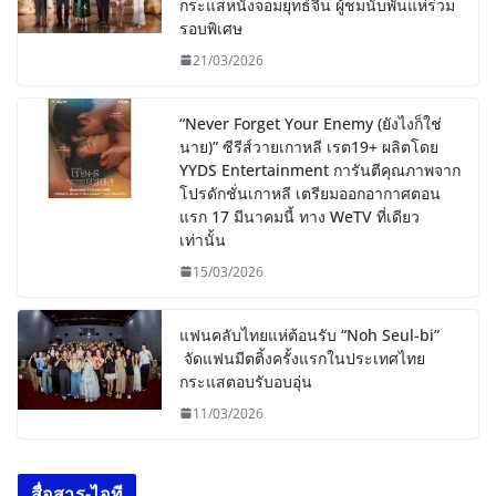
กระแสหนังจอมยุทธ์จีน ผู้ชมนับพันแห่ร่วม
รอบพิเศษ
21/03/2026
“Never Forget Your Enemy (ยังไงก็ใช่
นาย)” ซีรีส์วายเกาหลี เรต19+ ผลิตโดย
YYDS Entertainment การันตีคุณภาพจาก
โปรดักชั่นเกาหลี เตรียมออกอากาศตอน
แรก 17 มีนาคมนี้ ทาง WeTV ที่เดียว
เท่านั้น
15/03/2026
แฟนคลับไทยแห่ต้อนรับ “Noh Seul-bi”
จัดแฟนมีตติ้งครั้งแรกในประเทศไทย
กระแสตอบรับอบอุ่น
11/03/2026
สื่อสาร-ไอที