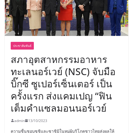
อร่อย ยกเมนูระดับตำนาน “ข้าวหน้าไก่
ราชวงศ์” พุ่งทะยานสู่น่านฟ้า
ประชาสัมพันธ์
สภาอุตสาหกรรมอาหาร
ทะเลนอร์เวย์ (NSC) จับมือ
บิ๊กซี ซูเปอร์เซ็นเตอร์ เป็น
ครั้งแรก ส่งแคมเปญ “ฟิน
เต็มคำแซลมอนนอร์เวย์
admin
13/10/2023
ความชื่นชอบซูชิและซาชิมิในหมู่ผู้บริโภคชาวไทยส่งผลให้