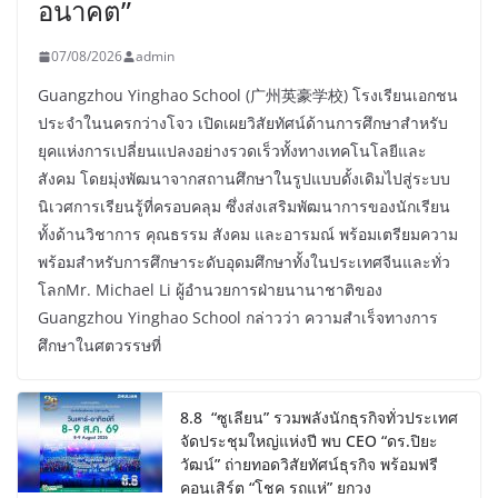
อนาคต”
07/08/2026
admin
Guangzhou Yinghao School (广州英豪学校) โรงเรียนเอกชน
ประจำในนครกว่างโจว เปิดเผยวิสัยทัศน์ด้านการศึกษาสำหรับ
ยุคแห่งการเปลี่ยนแปลงอย่างรวดเร็วทั้งทางเทคโนโลยีและ
สังคม โดยมุ่งพัฒนาจากสถานศึกษาในรูปแบบดั้งเดิมไปสู่ระบบ
นิเวศการเรียนรู้ที่ครอบคลุม ซึ่งส่งเสริมพัฒนาการของนักเรียน
ทั้งด้านวิชาการ คุณธรรม สังคม และอารมณ์ พร้อมเตรียมความ
พร้อมสำหรับการศึกษาระดับอุดมศึกษาทั้งในประเทศจีนและทั่ว
โลกMr. Michael Li ผู้อำนวยการฝ่ายนานาชาติของ
Guangzhou Yinghao School กล่าวว่า ความสำเร็จทางการ
ศึกษาในศตวรรษที่
8.8 “ซูเลียน” รวมพลังนักธุรกิจทั่วประเทศ
จัดประชุมใหญ่แห่งปี พบ CEO “ดร.ปิยะ
วัฒน์” ถ่ายทอดวิสัยทัศน์ธุรกิจ พร้อมฟรี
คอนเสิร์ต “โชค รถแห่” ยกวง