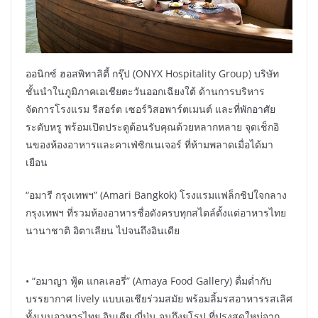
ออนิกซ์ ฮอสพิทาลิตี้ กรุ๊ป (ONYX Hospitality Group) บริษัท
ชั้นนำในภูมิภาคเอเชียตะวันออกเฉียงใต้ ด้านการบริหาร
จัดการโรงแรม รีสอร์ต เซอร์วิสอพาร์ตเมนต์ และที่พักอาศัย
ระดับหรู พร้อมเปิดประตูต้อนรับคุณด้วยหลากหลาย จุดเช็กอิ
นของห้องอาหารและคาเฟ่ซิกเนเจอร์ ที่ห้ามพลาดเมื่อได้มา
เยือน
“อมารี กรุงเทพฯ” (Amari Bangkok) โรงแรมแฟล็กชิปใจกลาง
กรุงเทพฯ ที่รวมห้องอาหารชื่อดังครบทุกสไตล์ตั้งแต่อาหารไทย
นานาชาติ อิตาเลียน ไปจนถึงอินเดีย
• “อมาญา ฟู้ด แกลเลอรี่” (Amaya Food Gallery) ดื่มด่ำกับ
บรรยากาศ lively แบบเอเชียร่วมสมัย พร้อมลิ้มรสอาหารรสเลิศ
ทั้งเมนูอาหารไทย อินเดีย ญี่ปุ่น จนถึงยุโรป ที่ปรุงสดใหม่จาก