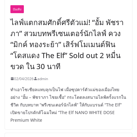
บันเทิง
ไลฟ์แตกสมศักดิ์ศรีตัวแม่! “อั้ม พัชรา
ภา” สวมบทพรีเซนเตอร์นักไลฟ์ ควง
“มิกค์ ทองระย้า” เสิร์ฟโมเมนต์ฟิน
“โดสแดง The Elf” Sold out 2 หมื่น
ขวด ใน 30 นาที
02/04/2026
admin
ทำเอาโซเชียลแทบลุกเป็นไฟ เมื่อซุปตาร์ตัวแม่ของเมืองไทย
อย่าง “อั้ม – พัชราภา ไชยเชื้อ” กระโดดลงสนามไลฟ์ครั้งแรกใน
ชีวิต กับบทบาท “พรีเซนเตอร์นักไลฟ์” ให้กับแบรนด์ “The Elf”
เปิดขายโปรดักส์โฉมใหม่ “The Elf NANO WHITE DOSE
Premium White