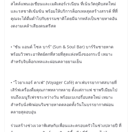
สไตล์แพนเอเชียนและเมดิเตอร์เรเนียน ที่เน้นวัตถุดิบสดใหม่
และรสชาติเข้มข้น พร้อมให้บริการค็อกเทลสุดสร้างสรรค์ ที่ที่
คุณจะได้ดื่มด่ำไปกับธรรมชาติโดยมีฉากหลังเป็นชายหาดอัน
งดงามเคล้าเสียงดนตรีสด
• “ซัน แอนด์ โซล บาร์” (Sun & Soul Bar) บาร์ริมชายหาด
พร้อมวิวพระอาทิตย์ตกที่สวยที่สุดแห่งหนึ่งของกระบี่ เหมาะ
สำหรับจิบค็อกเทลและผ่อนคลายยามเย็น
• “โวยาเจอร์ คาเฟ่” (Voyager Café) คาเฟ่บรรยากาศสบายที่
เสิร์ฟเครื่องดื่มคุณภาพหลากหลาย ตั้งแต่กาแฟ ชาพรีเมียมไป
จนถึงเมนูรีเฟรชระหว่างวัน พร้อมเบเกอรี่อบสดใหม่ เหมาะ
สำหรับนั่งพักผ่อนริมชายหาดตลอดทั้งวันในบรรยากาศผ่อน
คลายสุดอบอุ่น
ร่วมสร้างช่วงเวลาพิเศษกับเพื่อนและครอบครัวในช่วงปลายปี ที่