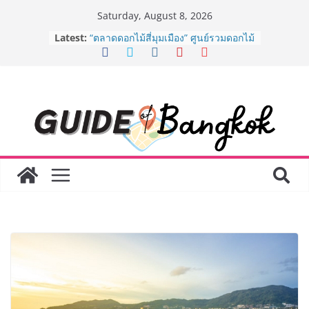
Skip
Saturday, August 8, 2026
to
Latest:
BEDO เดินหน้าจัดกิจกรรมเจรจาธุรกิจ
content
“BIO TRADE CONNECT 2026” ยก
ระดับผลิตภัณฑ์ท้องถิ่นสู่ตลาดเชิง
พาณิชย์อย่างยั่งยืน
“ตลาดดอกไม้สี่มุมเมือง” ศูนย์รวมดอกไม้
สด ดอกไม้ประดิษฐ์ พวงมาลัย และสังฆ
ภัณฑ์ครบวงจร ขอเชิญเลือกซื้อมาลัย
และของขวัญต้อนรับวันแม่ เปิดให้
บริการทุกวันตลอด 24 ชั่วโมง
Guangzhou Yinghao School เผยวิสัย
ทัศน์การศึกษาที่พร้อมรับอนาคต “เราไม่
ได้เตรียมนักเรียนเพียงเพื่อก้าวเข้าสู่
มหาวิทยาลัยเท่านั้น แต่ยังเตรียมพวก
เขาให้พร้อมเป็นผู้กำหนดอนาคต”
8.8 “ซูเลียน” รวมพลังนักธุรกิจทั่ว
ประเทศ จัดประชุมใหญ่แห่งปี พบ CEO
“ดร.ปิยะวัฒน์” ถ่ายทอดวิสัยทัศน์ธุรกิจ
พร้อมฟรีคอนเสิร์ต “โชค รถแห่” ยกวง
AirAsia X SEE FAH พันธมิตรทางธุรกิจ
ยาวนานกว่า 20 ปี ต่อยอดเสิร์ฟความ