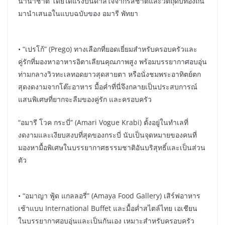
นานาชาติ โดยได้แรงบันดาลใจจากรสชาติและวัตถุดิบท้องถิ่น
มานำเสนอในแบบฉบับของ อมารี พัทยา
• “เปรโก้” (Prego) ทางเลือกที่ยอดเยี่ยมสำหรับครอบครัวและ
คู่รักที่มองหาอาหารอิตาเลียนคุณภาพสูง พร้อมบรรยากาศอบอุ่น
ท่ามกลางวิวทะเลทอดยาวสุดสายตา หรือนั่งชมพระอาทิตย์ตก
สุดงดงามจากโต๊ะอาหาร มื้อค่ำที่นี่จึงกลายเป็นประสบการณ์
แสนพิเศษที่ยากจะลืมของคู่รัก และครอบครัว
“อมารี โวค กระบี่” (Amari Vogue Krabi) ตั้งอยู่ในทำเลที่
งดงามและเงียบสงบที่สุดของกระบี่ นับเป็นจุดหมายของคนที่
มองหามื้อพิเศษในบรรยากาศธรรมชาติอันบริสุทธิ์และเป็นส่วน
ตัว
• “อมาญา ฟู้ด แกลลอรี่” (Amaya Food Gallery) เสิร์ฟอาหาร
เช้าแบบ International Buffet และมื้อค่ำสไตล์ไทย เอเชียน
ในบรรยากาศอบอุ่นและเป็นกันเอง เหมาะสำหรับครอบครัว