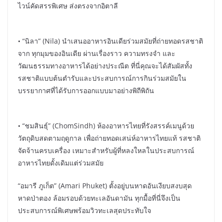
ไวน์คัดสรรพิเศษ ส่งตรงจากอิตาลี
• “นิลา” (Nila) นำเสนออาหารอินเดียร่วมสมัยที่ถ่ายทอดรสชาติ
จาก ทุกมุมของอินเดีย ผ่านเรื่องราว ความทรงจำ และ
วัฒนธรรมทางอาหารได้อย่างประณีต ที่นี่คุณจะได้สัมผัสทั้ง
รสชาติแบบต้นตำรับและประสบการณ์การกินร่วมสมัยใน
บรรยากาศที่ได้รับการออกแบบมาอย่างพิถีพิถัน
• “ชมสินธุ์” (ChomSindh) ห้องอาหารไทยที่รังสรรค์เมนูด้วย
วัตถุดิบสดตามฤดูกาล เพื่อถ่ายทอดเสน่ห์อาหารไทยแท้ รสชาติ
จัดจ้านครบเครื่อง เหมาะสำหรับผู้ที่หลงใหลในประสบการณ์
อาหารไทยดั้งเดิมแต่ร่วมสมัย
“อมารี ภูเก็ต” (Amari Phuket) ตั้งอยู่บนหาดอันเงียบสงบสุด
หาดป่าตอง ล้อมรอบด้วยทะเลอันดามัน ทุกมื้อที่นี่จึงเป็น
ประสบการณ์พิเศษพร้อมวิวทะเลสุดประทับใจ