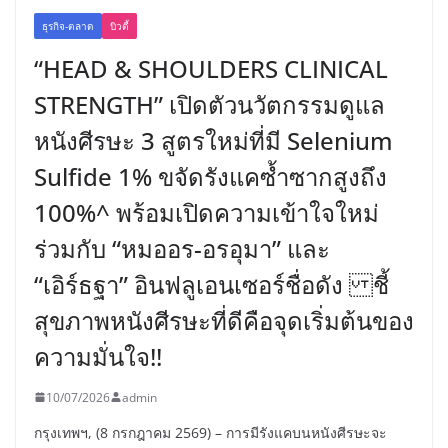
ธุรกิจ-ตลาด
บิวตี้
“HEAD & SHOULDERS CLINICAL
STRENGTH” เปิดตัวนวัตกรรมดูแล
หนังศีรษะ 3 สูตรใหม่ที่มี Selenium
Sulfide 1% ขจัดรังแคซ้ำซากสูงถึง
100%^ พร้อมเปิดความเข้าใจใหม่
ร่วมกับ “หมออร-อรอุมา” และ
“เอิร์ธฐา” อินฟลูเอนเซอร์ชื่อดัง ชี้
สุขภาพหนังศีรษะที่ดีคือจุดเริ่มต้นของ
ความมั่นใจ!!
10/07/2026
admin
กรุงเทพฯ, (8 กรกฎาคม 2569) – การมีรังแคบนหนังศีรษะจะ