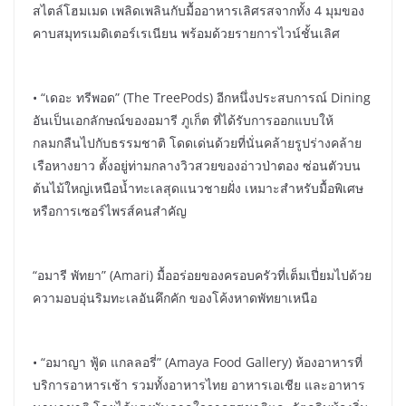
สไตล์โฮมเมด เพลิดเพลินกับมื้ออาหารเลิศรสจากทั้ง 4 มุมของ
คาบสมุทรเมดิเตอร์เรเนียน พร้อมด้วยรายการไวน์ชั้นเลิศ
• “เดอะ ทรีพอด” (The TreePods) อีกหนึ่งประสบการณ์ Dining
อันเป็นเอกลักษณ์ของอมารี ภูเก็ต ที่ได้รับการออกแบบให้
กลมกลืนไปกับธรรมชาติ โดดเด่นด้วยที่นั่นคล้ายรูปร่างคล้าย
เรือหางยาว ตั้งอยู่ท่ามกลางวิวสวยของอ่าวป่าตอง ซ่อนตัวบน
ต้นไม้ใหญ่เหนือน้ำทะเลสุดแนวชายฝั่ง เหมาะสำหรับมื้อพิเศษ
หรือการเซอร์ไพรส์คนสำคัญ
“อมารี พัทยา” (Amari) มื้ออร่อยของครอบครัวที่เต็มเปี่ยมไปด้วย
ความอบอุ่นริมทะเลอันคึกคัก ของโค้งหาดพัทยาเหนือ
• “อมาญา ฟู้ด แกลลอรี่” (Amaya Food Gallery) ห้องอาหารที่
บริการอาหารเช้า รวมทั้งอาหารไทย อาหารเอเชีย และอาหาร