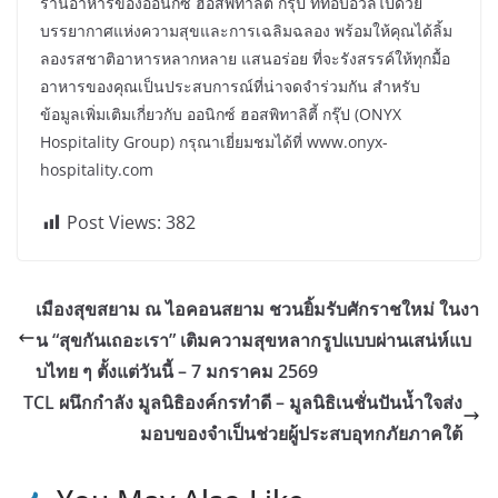
ร้านอาหารของออนิกซ์ ฮอสพิทาลิตี้ กรุ๊ป ที่ที่อบอวลไปด้วย
บรรยากาศแห่งความสุขและการเฉลิมฉลอง พร้อมให้คุณได้ลิ้ม
ลองรสชาติอาหารหลากหลาย แสนอร่อย ที่จะรังสรรค์ให้ทุกมื้อ
อาหารของคุณเป็นประสบการณ์ที่น่าจดจำร่วมกัน สำหรับ
ข้อมูลเพิ่มเติมเกี่ยวกับ ออนิกซ์ ฮอสพิทาลิตี้ กรุ๊ป (ONYX
Hospitality Group) กรุณาเยี่ยมชมได้ที่ www.onyx-
hospitality.com
Post Views:
382
เมืองสุขสยาม ณ ไอคอนสยาม ชวนยิ้มรับศักราชใหม่ ในงา
น “สุขกันเถอะเรา” เติมความสุขหลากรูปแบบผ่านเสน่ห์แบ
บไทย ๆ ตั้งแต่วันนี้ – 7 มกราคม 2569
TCL ผนึกกำลัง มูลนิธิองค์กรทำดี – มูลนิธิเนชั่นปันน้ำใจส่ง
มอบของจำเป็นช่วยผู้ประสบอุทกภัยภาคใต้