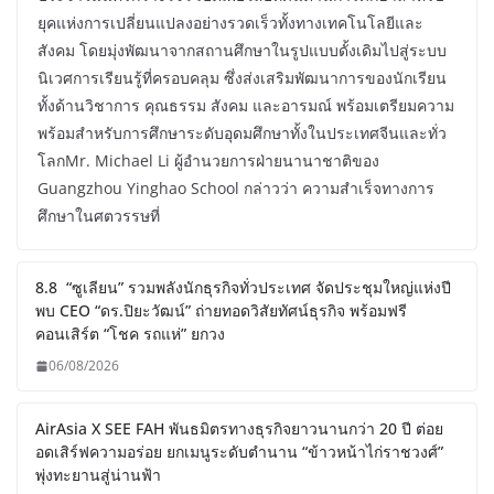
ยุคแห่งการเปลี่ยนแปลงอย่างรวดเร็วทั้งทางเทคโนโลยีและ
สังคม โดยมุ่งพัฒนาจากสถานศึกษาในรูปแบบดั้งเดิมไปสู่ระบบ
นิเวศการเรียนรู้ที่ครอบคลุม ซึ่งส่งเสริมพัฒนาการของนักเรียน
ทั้งด้านวิชาการ คุณธรรม สังคม และอารมณ์ พร้อมเตรียมความ
พร้อมสำหรับการศึกษาระดับอุดมศึกษาทั้งในประเทศจีนและทั่ว
โลกMr. Michael Li ผู้อำนวยการฝ่ายนานาชาติของ
Guangzhou Yinghao School กล่าวว่า ความสำเร็จทางการ
ศึกษาในศตวรรษที่
8.8 “ซูเลียน” รวมพลังนักธุรกิจทั่วประเทศ จัดประชุมใหญ่แห่งปี
พบ CEO “ดร.ปิยะวัฒน์” ถ่ายทอดวิสัยทัศน์ธุรกิจ พร้อมฟรี
คอนเสิร์ต “โชค รถแห่” ยกวง
06/08/2026
AirAsia X SEE FAH พันธมิตรทางธุรกิจยาวนานกว่า 20 ปี ต่อย
อดเสิร์ฟความอร่อย ยกเมนูระดับตำนาน “ข้าวหน้าไก่ราชวงศ์”
พุ่งทะยานสู่น่านฟ้า