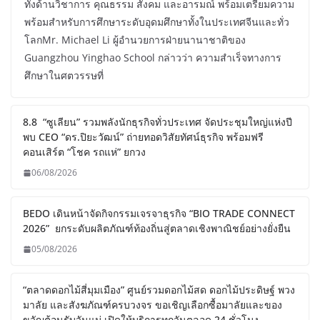
ทั้งด้านวิชาการ คุณธรรม สังคม และอารมณ์ พร้อมเตรียมความ
พร้อมสำหรับการศึกษาระดับอุดมศึกษาทั้งในประเทศจีนและทั่ว
โลกMr. Michael Li ผู้อำนวยการฝ่ายนานาชาติของ
Guangzhou Yinghao School กล่าวว่า ความสำเร็จทางการ
ศึกษาในศตวรรษที่
8.8 “ซูเลียน” รวมพลังนักธุรกิจทั่วประเทศ จัดประชุมใหญ่แห่งปี
พบ CEO “ดร.ปิยะวัฒน์” ถ่ายทอดวิสัยทัศน์ธุรกิจ พร้อมฟรี
คอนเสิร์ต “โชค รถแห่” ยกวง
06/08/2026
BEDO เดินหน้าจัดกิจกรรมเจรจาธุรกิจ “BIO TRADE CONNECT
2026” ยกระดับผลิตภัณฑ์ท้องถิ่นสู่ตลาดเชิงพาณิชย์อย่างยั่งยืน
05/08/2026
“ตลาดดอกไม้สี่มุมเมือง” ศูนย์รวมดอกไม้สด ดอกไม้ประดิษฐ์ พวง
มาลัย และสังฆภัณฑ์ครบวงจร ขอเชิญเลือกซื้อมาลัยและของ
ขวัญต้อนรับวันแม่ เปิดให้บริการทุกวันตลอด 24 ชั่วโมง