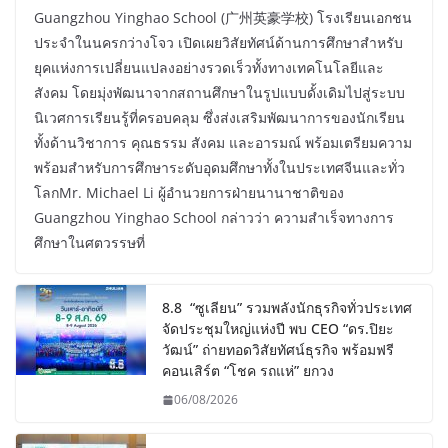
Guangzhou Yinghao School (广州英豪学校) โรงเรียนเอกชน
ประจำในนครกว่างโจว เปิดเผยวิสัยทัศน์ด้านการศึกษาสำหรับ
ยุคแห่งการเปลี่ยนแปลงอย่างรวดเร็วทั้งทางเทคโนโลยีและ
สังคม โดยมุ่งพัฒนาจากสถานศึกษาในรูปแบบดั้งเดิมไปสู่ระบบ
นิเวศการเรียนรู้ที่ครอบคลุม ซึ่งส่งเสริมพัฒนาการของนักเรียน
ทั้งด้านวิชาการ คุณธรรม สังคม และอารมณ์ พร้อมเตรียมความ
พร้อมสำหรับการศึกษาระดับอุดมศึกษาทั้งในประเทศจีนและทั่ว
โลกMr. Michael Li ผู้อำนวยการฝ่ายนานาชาติของ
Guangzhou Yinghao School กล่าวว่า ความสำเร็จทางการ
ศึกษาในศตวรรษที่
8.8 “ซูเลียน” รวมพลังนักธุรกิจทั่วประเทศ
จัดประชุมใหญ่แห่งปี พบ CEO “ดร.ปิยะ
วัฒน์” ถ่ายทอดวิสัยทัศน์ธุรกิจ พร้อมฟรี
คอนเสิร์ต “โชค รถแห่” ยกวง
06/08/2026