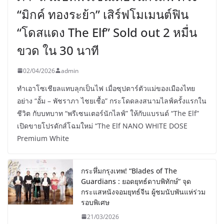
“มิกค์ ทองระย้า” เสิร์ฟโมเมนต์ฟิน
“โดสแดง The Elf” Sold out 2 หมื่น
ขวด ใน 30 นาที
02/04/2026
admin
ทำเอาโซเชียลแทบลุกเป็นไฟ เมื่อซุปตาร์ตัวแม่ของเมืองไทย
อย่าง “อั้ม – พัชราภา ไชยเชื้อ” กระโดดลงสนามไลฟ์ครั้งแรกใน
ชีวิต กับบทบาท “พรีเซนเตอร์นักไลฟ์” ให้กับแบรนด์ “The Elf”
เปิดขายโปรดักส์โฉมใหม่ “The Elf NANO WHITE DOSE
Premium White
กระหึ่มกรุงเทพ! “Blades of The
Guardians : ยอดยุทธ์ดาบพิทักษ์” จุด
กระแสหนังจอมยุทธ์จีน ผู้ชมนับพันแห่ร่วม
รอบพิเศษ
21/03/2026