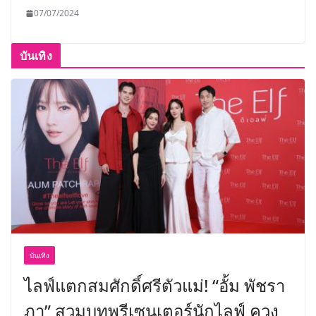
07/07/2024
บันเทิง
บันเทิง
ไลฟ์แตกสมศักดิ์ศรีตัวแม่! “อั้ม พัชรา
ภา” สวมบทพรีเซนเตอร์นักไลฟ์ ควง