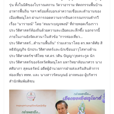
รุ่น ทั้งในมิติของโบราณสถาน วัดวาอาราม หัตถกรรมพื้นบ้าน
อาหารพื้นถิ่น ฯลฯ พร้อมทั้งบอกเล่าความเชื่อและตำนานของ
เมืองพิษณุโลก ผ่านการถอดความจากจินตวรรณกรรมคำกวี
เรื่อง “นารายณ์” โดย “สมมาเบญจพงษ์” ที่ถ่ายทอดเรื่องราว
ประวัติศาสตร์ท้องถิ่นด้วยความละเอียดและลึกซึ้ง นอกจากนี้
ภายในงานยังจัดเสวนาในหัวข้อ “การท่องเที่ยว…
ประวัติศาสตร์…ตำนานพื้นถิ่น” ร่วมเสวนาโดย ดร.พลาดิศัย สิ
ทธิธัญญกิจ นักประวัติศาสตร์และนักเขียนอาวุโสทางด้าน
ประวัติศาสตร์ชาติไทย รศ.ดร.วศิน ปัญญาวุธตระกูล นัก
ประวัติศาสตร์ของจังหวัดพิษณุโลก มหาวิทยาลัยนเรศวร นาง
ศศิอาภา สุคนธรัตน์ อดีตผู้อำนวยการฝ่ายส่งเสริมสินค้าการ
ท่องเที่ยว ททท. และ นางสาวรัตนบุณย์ อาจทนอง ผู้บริหาร
สำนักพิมพ์มติชน