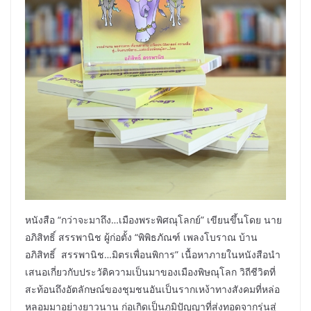
หนังสือ “กว่าจะมาถึง…เมืองพระพิศณุโลกย์” เขียนขึ้นโดย นาย
อภิสิทธิ์ สรรพานิช ผู้ก่อตั้ง “พิพิธภัณฑ์ เพลงโบราณ บ้าน
อภิสิทธิ์ สรรพานิช…มิตรเพื่อนพิการ” เนื้อหาภายในหนังสือนำ
เสนอเกี่ยวกับประวัติความเป็นมาของเมืองพิษณุโลก วิถีชีวิตที่
สะท้อนถึงอัตลักษณ์ของชุมชนอันเป็นรากเหง้าทางสังคมที่หล่อ
หลอมมาอย่างยาวนาน ก่อเกิดเป็นภูมิปัญญาที่ส่งทอดจากรุ่นสู่