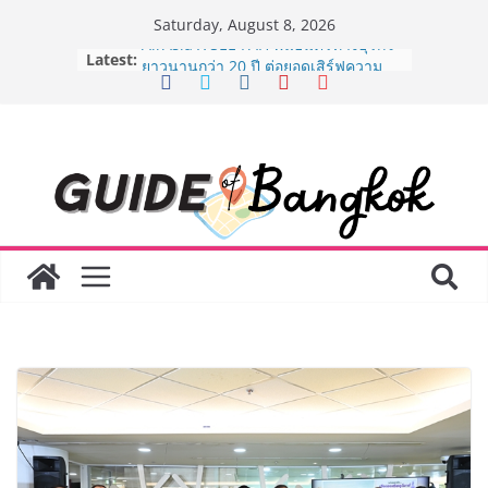
Skip
Saturday, August 8, 2026
to
Latest:
AirAsia X SEE FAH พันธมิตรทางธุรกิจ
content
ยาวนานกว่า 20 ปี ต่อยอดเสิร์ฟความ
อร่อย ยกเมนูระดับตำนาน “ข้าวหน้าไก่
ราชวงศ์” พุ่งทะยานสู่น่านฟ้า
BEDO เดินหน้าจัดกิจกรรมเจรจาธุรกิจ
“BIO TRADE CONNECT 2026” ยก
ระดับผลิตภัณฑ์ท้องถิ่นสู่ตลาดเชิง
พาณิชย์อย่างยั่งยืน
LORDNINE จัดศึกคนดังสายเกม ไทย
ปะทะ ฟิลิปปินส์ ใน “Rise of the Tenth
Lord” เปิดสงครามกิลด์ข้ามประเทศ
ฉลองเซิร์ฟเวอร์ใหม่ เฮเลนา
Guangzhou Yinghao School เผยวิสัย
ทัศน์การศึกษาที่พร้อมรับอนาคต “เราไม่
ได้เตรียมนักเรียนเพียงเพื่อก้าวเข้าสู่
มหาวิทยาลัยเท่านั้น แต่ยังเตรียมพวก
เขาให้พร้อมเป็นผู้กำหนดอนาคต”
8.8 “ซูเลียน” รวมพลังนักธุรกิจทั่ว
ประเทศ จัดประชุมใหญ่แห่งปี พบ CEO
“ดร.ปิยะวัฒน์” ถ่ายทอดวิสัยทัศน์ธุรกิจ