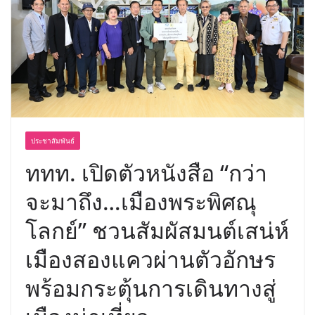
พร้อมฟรีคอนเสิร์ต “โชค รถแห่” ยกวง
ประชาสัมพันธ์
ททท. เปิดตัวหนังสือ “กว่า
จะมาถึง…เมืองพระพิศณุ
โลกย์” ชวนสัมผัสมนต์เสน่ห์
เมืองสองแควผ่านตัวอักษร
พร้อมกระตุ้นการเดินทางสู่