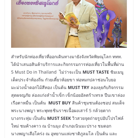
สำหรับนักท่องเที่ยวที่ออกเดินทางมายังจังหวัดพิษณุโลก ททท.
ได้นำเสนอสินค้าบริการและกิจกรรมการท่องเที่ยวในพื้นที่ผ่าน
5 Must Do in Thailand ไม่ว่าจะเป็น
MUST TASTE
ชิมเมนู
เด็ดประจำท้องถิ่น ก๋วยเตี๋ยวห้อยขา ห่อหมกปลาช่อนใบยอ
มะม่วงน้ำดอกไม้สีทอง เป็นต้น
MUST TRY
ลองลุยกับกิจกรรม
สุดผจญภัย ล่องแก่งลำน้ำเข็ก เข็กน้อยอัลตร้าเทรล ปีนเขาล่อง
เรือตาหมื่น เป็นต้น
MUST BUY
สินค้าชุมชนต้องชอป สมเด็จ
พระนางพญา พระพุทธชินราชเนื้อผงเสาร์ 5 กล้วยตาก
บางกระทุ่ม เป็นต้น
MUST SEEK
วิวสวยจุดถ่ายรูปอัปโปรไฟล์
ใหม่ ชมค้างคาว ณ บ้านมุง อำเภอเนินมะปราง ชมดอก
นางพญาเสือโคร่ง ณ อุทยานแห่งชาติภูลมโล เป็นต้น และ