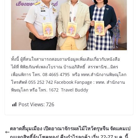
ทั้งนี้ ผู้ที่สนใจสามารถสอบถามข้อมูลเพิ่มเติมเกี่ยวกับหนังสือ
ได้ที่ พิพิธภัณฑ์เพลงโบราณ บ้านอภิสิทธิ์ สรรพานิช…มิตร
เพื่อนพิการ โทร. 08 4665 4795 หรือ ททท.สำนักงานพิษณุโลก
โทรศัพท์ 055 252 742 Facebook Fanpage : ททท. สำนักงาน
พิษณุโลก หรือ โทร. 1672 Travel Buddy
Post Views:
726
ตลาดสี่มุมเมือง เปิดอาณาจักรผลไม้ไหว้ตรุษจีน จัดแคมเป
ญแจกสิทธิ์ลุ้นโชคทอง! คืนกำไรลูกค้า เริ่ม 22-27 ม.ค. นี้