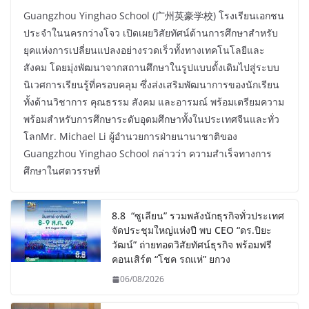
Guangzhou Yinghao School (广州英豪学校) โรงเรียนเอกชน
ประจำในนครกว่างโจว เปิดเผยวิสัยทัศน์ด้านการศึกษาสำหรับ
ยุคแห่งการเปลี่ยนแปลงอย่างรวดเร็วทั้งทางเทคโนโลยีและ
สังคม โดยมุ่งพัฒนาจากสถานศึกษาในรูปแบบดั้งเดิมไปสู่ระบบ
นิเวศการเรียนรู้ที่ครอบคลุม ซึ่งส่งเสริมพัฒนาการของนักเรียน
ทั้งด้านวิชาการ คุณธรรม สังคม และอารมณ์ พร้อมเตรียมความ
พร้อมสำหรับการศึกษาระดับอุดมศึกษาทั้งในประเทศจีนและทั่ว
โลกMr. Michael Li ผู้อำนวยการฝ่ายนานาชาติของ
Guangzhou Yinghao School กล่าวว่า ความสำเร็จทางการ
ศึกษาในศตวรรษที่
8.8 “ซูเลียน” รวมพลังนักธุรกิจทั่วประเทศ
จัดประชุมใหญ่แห่งปี พบ CEO “ดร.ปิยะ
วัฒน์” ถ่ายทอดวิสัยทัศน์ธุรกิจ พร้อมฟรี
คอนเสิร์ต “โชค รถแห่” ยกวง
06/08/2026