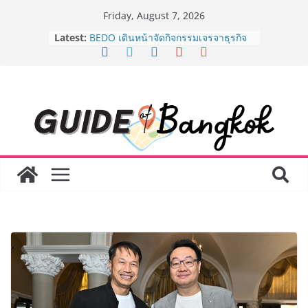
Skip
Friday, August 7, 2026
to
AirAsia X SEE FAH พันธมิตรทางธุรกิจ
Latest:
ยาวนานกว่า 20 ปี ต่อยอดเสิร์ฟความ
content
อร่อย ยกเมนูระดับตำนาน “ข้าวหน้าไก่
ราชวงศ์” พุ่งทะยานสู่น่านฟ้า
BEDO เดินหน้าจัดกิจกรรมเจรจาธุรกิจ
“BIO TRADE CONNECT 2026” ยก
ระดับผลิตภัณฑ์ท้องถิ่นสู่ตลาดเชิง
พาณิชย์อย่างยั่งยืน
“ตลาดดอกไม้สี่มุมเมือง” ศูนย์รวมดอกไม้
สด ดอกไม้ประดิษฐ์ พวงมาลัย และสังฆ
ภัณฑ์ครบวงจร ขอเชิญเลือกซื้อมาลัย
และของขวัญต้อนรับวันแม่ เปิดให้
บริการทุกวันตลอด 24 ชั่วโมง
Guangzhou Yinghao School เผยวิสัย
ทัศน์การศึกษาที่พร้อมรับอนาคต “เราไม่
ได้เตรียมนักเรียนเพียงเพื่อก้าวเข้าสู่
มหาวิทยาลัยเท่านั้น แต่ยังเตรียมพวก
เขาให้พร้อมเป็นผู้กำหนดอนาคต”
8.8 “ซูเลียน” รวมพลังนักธุรกิจทั่ว
ประเทศ จัดประชุมใหญ่แห่งปี พบ CEO
“ดร.ปิยะวัฒน์” ถ่ายทอดวิสัยทัศน์ธุรกิจ