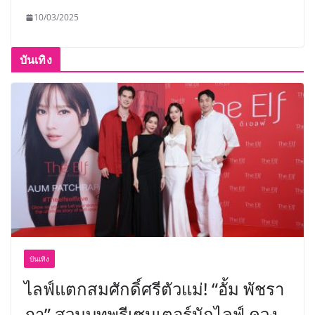
10/03/2025
บันเทิง
บันเทิง
ไลฟ์แตกสมศักดิ์ศรีตัวแม่! “อั้ม พัชรา
ภา” สวมบทพรีเซนเตอร์นักไลฟ์ ควง