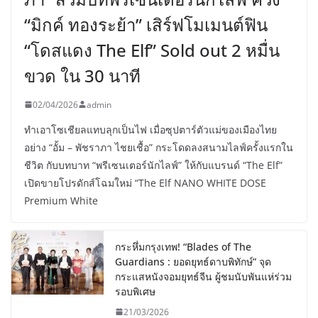
“มิกค์ ทองระย้า” เสิร์ฟโมเมนต์ฟิน
“โดสแดง The Elf” Sold out 2 หมื่น
ขวด ใน 30 นาที
02/04/2026
admin
ทำเอาโซเชียลแทบลุกเป็นไฟ เมื่อซุปตาร์ตัวแม่ของเมืองไทย
อย่าง “อั้ม – พัชราภา ไชยเชื้อ” กระโดดลงสนามไลฟ์ครั้งแรกใน
ชีวิต กับบทบาท “พรีเซนเตอร์นักไลฟ์” ให้กับแบรนด์ “The Elf”
เปิดขายโปรดักส์โฉมใหม่ “The Elf NANO WHITE DOSE
Premium White
กระหึ่มกรุงเทพ! “Blades of The
Guardians : ยอดยุทธ์ดาบพิทักษ์” จุด
กระแสหนังจอมยุทธ์จีน ผู้ชมนับพันแห่ร่วม
รอบพิเศษ
21/03/2026