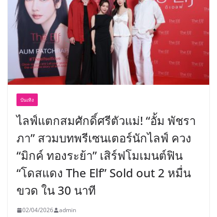
บันเทิง
ไลฟ์แตกสมศักดิ์ศรีตัวแม่! “อั้ม พัชรา
ภา” สวมบทพรีเซนเตอร์นักไลฟ์ ควง
“มิกค์ ทองระย้า” เสิร์ฟโมเมนต์ฟิน
“โดสแดง The Elf” Sold out 2 หมื่น
ขวด ใน 30 นาที
02/04/2026
admin