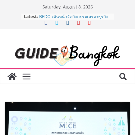
Skip
Saturday, August 8, 2026
AirAsia X SEE FAH พันธมิตรทางธุรกิจ
to
Latest:
ยาวนานกว่า 20 ปี ต่อยอดเสิร์ฟความ
content
อร่อย ยกเมนูระดับตำนาน “ข้าวหน้าไก่
ราชวงศ์” พุ่งทะยานสู่น่านฟ้า
BEDO เดินหน้าจัดกิจกรรมเจรจาธุรกิจ
“BIO TRADE CONNECT 2026” ยก
ระดับผลิตภัณฑ์ท้องถิ่นสู่ตลาดเชิง
พาณิชย์อย่างยั่งยืน
“ตลาดดอกไม้สี่มุมเมือง” ศูนย์รวมดอกไม้
สด ดอกไม้ประดิษฐ์ พวงมาลัย และสังฆ
ภัณฑ์ครบวงจร ขอเชิญเลือกซื้อมาลัย
และของขวัญต้อนรับวันแม่ เปิดให้
บริการทุกวันตลอด 24 ชั่วโมง
Guangzhou Yinghao School เผยวิสัย
ทัศน์การศึกษาที่พร้อมรับอนาคต “เราไม่
ได้เตรียมนักเรียนเพียงเพื่อก้าวเข้าสู่
มหาวิทยาลัยเท่านั้น แต่ยังเตรียมพวก
เขาให้พร้อมเป็นผู้กำหนดอนาคต”
8.8 “ซูเลียน” รวมพลังนักธุรกิจทั่ว
ประเทศ จัดประชุมใหญ่แห่งปี พบ CEO
“ดร.ปิยะวัฒน์” ถ่ายทอดวิสัยทัศน์ธุรกิจ