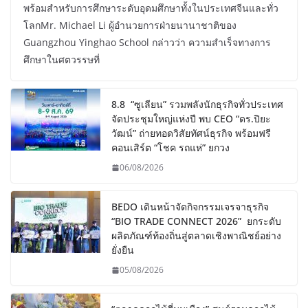
พร้อมสำหรับการศึกษาระดับอุดมศึกษาทั้งในประเทศจีนและทั่ว
โลกMr. Michael Li ผู้อำนวยการฝ่ายนานาชาติของ
Guangzhou Yinghao School กล่าวว่า ความสำเร็จทางการ
ศึกษาในศตวรรษที่
8.8 “ซูเลียน” รวมพลังนักธุรกิจทั่วประเทศ
จัดประชุมใหญ่แห่งปี พบ CEO “ดร.ปิยะ
วัฒน์” ถ่ายทอดวิสัยทัศน์ธุรกิจ พร้อมฟรี
คอนเสิร์ต “โชค รถแห่” ยกวง
06/08/2026
BEDO เดินหน้าจัดกิจกรรมเจรจาธุรกิจ
“BIO TRADE CONNECT 2026” ยกระดับ
ผลิตภัณฑ์ท้องถิ่นสู่ตลาดเชิงพาณิชย์อย่าง
ยั่งยืน
05/08/2026