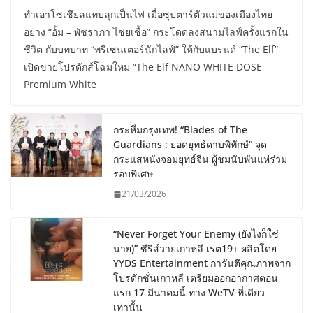
ทำเอาโซเชียลแทบลุกเป็นไฟ เมื่อซุปตาร์ตัวแม่ของเมืองไทย
อย่าง “อั้ม – พัชราภา ไชยเชื้อ” กระโดดลงสนามไลฟ์ครั้งแรกใน
ชีวิต กับบทบาท “พรีเซนเตอร์นักไลฟ์” ให้กับแบรนด์ “The Elf”
เปิดขายโปรดักส์โฉมใหม่ “The Elf NANO WHITE DOSE
Premium White
กระหึ่มกรุงเทพ! “Blades of The
Guardians : ยอดยุทธ์ดาบพิทักษ์” จุด
กระแสหนังจอมยุทธ์จีน ผู้ชมนับพันแห่ร่วม
รอบพิเศษ
21/03/2026
“Never Forget Your Enemy (ยังไงก็ใช่
นาย)” ซีรีส์วายเกาหลี เรต19+ ผลิตโดย
YYDS Entertainment การันตีคุณภาพจาก
โปรดักชั่นเกาหลี เตรียมออกอากาศตอน
แรก 17 มีนาคมนี้ ทาง WeTV ที่เดียว
เท่านั้น