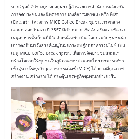
นายจิรุตถ์ อิศรางกูร ณ อยุธยา ผู้อำนวยการสำนักงานส่งเสริม
การจัดประชุมและนิทรรศการ (องค์การมหาชน) หรือ ทีเส็บ
เปิดเผยว่า โครงการ MICE Coffee Break ชุมชน ภาคกลาง
และภาคตะวันออก ปี 2567 มีเป้าหมาย เพื่อส่งเสริมและพัฒนา
เมนูอาหารพื้นบ้านที่มีอัตลักษณ์เฉพาะถิ่น โดยร่วมกับชุมชนนำ
เอาวัตถุดิบมารังสรรค์เมนูใหม่ยกระดับสู่อุตสาหกรรมไมซ์ เป็น
เมนู MICE Coffee Break ชุมชน เพื่อการจัดประชุมสัมมนา
สร้างโอกาสให้ชุมชนในภูมิภาคของประเทศไทย สามารถก้าว
เข้าสู่ห่วงโซ่ธุรกิจอุตสาหกรรมไมซ์ (MICE) ได้อย่างมีคุณภาพ
สร้างงาน สร้างรายได้ กระตุ้นเศรษฐกิจชุมชนอย่างยั่งยืน