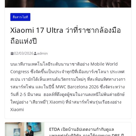
สื่อสาร-ไอที
Xiaomi 17 Ultra ว่าที่ราชากล้องมือ
ถือแห่งปี
02/03/2026
admin
บนเวทีงานเทคโนโลยีระดับนานาชาติอย่าง Mobile World
Congress ซึ่งจัดขึ้นเป็นประจำทุกปีที่เมืองบาร์เซโลนา ประเทศ
สเปน เรามักได้เห็นเทรนด์นวัตกรรมใหม่ๆ ที่สะท้อนทิศทางวงกา
รสมาร์ทโฟน และในปีนี้ MWC Barcelona 2026 ซึ่งจัดระหว่าง
วันที่ 2-5 มีนาคม ฮอลล์ที่ดึงดูดผู้ชมในงานคงหนีไม่พ้นค่ายยักษ์
ใหญ่อย่าง “เสียวหมี่”( Xiaomi) ที่นำสมาร์ทโฟนรุ่นเรือธงอย่าง
Xiaomi
ETDA เปิดบ้านอัปเดตงานกำกับดูแล
แพลตฟอร์มดิจิทัล ภายใต้กฎหมาย DPS ปี