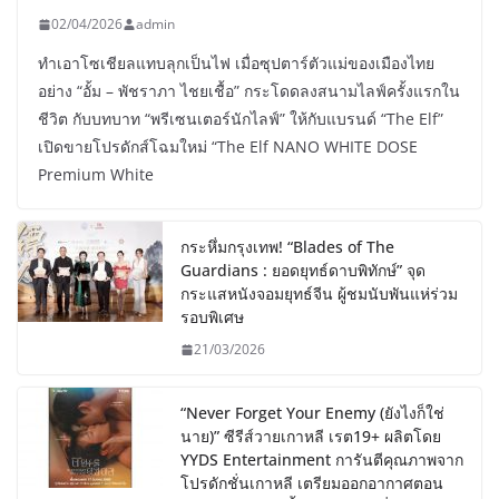
02/04/2026
admin
ทำเอาโซเชียลแทบลุกเป็นไฟ เมื่อซุปตาร์ตัวแม่ของเมืองไทย
อย่าง “อั้ม – พัชราภา ไชยเชื้อ” กระโดดลงสนามไลฟ์ครั้งแรกใน
ชีวิต กับบทบาท “พรีเซนเตอร์นักไลฟ์” ให้กับแบรนด์ “The Elf”
เปิดขายโปรดักส์โฉมใหม่ “The Elf NANO WHITE DOSE
Premium White
กระหึ่มกรุงเทพ! “Blades of The
Guardians : ยอดยุทธ์ดาบพิทักษ์” จุด
กระแสหนังจอมยุทธ์จีน ผู้ชมนับพันแห่ร่วม
รอบพิเศษ
21/03/2026
“Never Forget Your Enemy (ยังไงก็ใช่
นาย)” ซีรีส์วายเกาหลี เรต19+ ผลิตโดย
YYDS Entertainment การันตีคุณภาพจาก
โปรดักชั่นเกาหลี เตรียมออกอากาศตอน