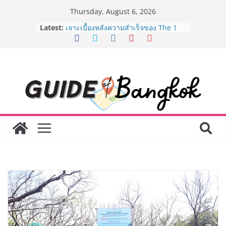
Skip
Thursday, August 6, 2026
to
Latest:
เจาะเบื้องหลังความสำเร็จของ The 1
content
Day 2026 จากแคมเปญสู่ Shopping
Phenomenon ของไทย เมื่อ
Experience-driven Loyalty พลิก
“ประสบการณ์” สู่แรงขับเคลื่อนการใช้
จ่าย ผสาน Ecosystem ที่แข็งแกร่งของ
กลุ่มเซ็นทรัล สร้างยอดขายสูงสุดในรอบ
3 ปี
กรมการท่องเที่ยวเดินหน้าสร้าง Green
Coach รุ่นใหม่ ขับเคลื่อนการท่องเที่ยว
ไทยสู่มาตรฐานสากล ภายใต้ Thailand
Green Tourism Plan 2030
BEDO เดินหน้าจัดกิจกรรมเจรจาธุรกิจ
“BIO TRADE CONNECT 2026” ยก
ระดับผลิตภัณฑ์ท้องถิ่นสู่ตลาดเชิง
พาณิชย์อย่างยั่งยืน
“ตลาดดอกไม้สี่มุมเมือง” ศูนย์รวมดอกไม้
สด ดอกไม้ประดิษฐ์ พวงมาลัย และสังฆ
ภัณฑ์ครบวงจร ขอเชิญเลือกซื้อมาลัย
และของขวัญต้อนรับวันแม่ เปิดให้