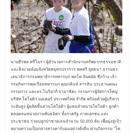
นายธีรพล ศรีโมรา ผู้อำนวยการสำนักงานทรัพยากรธรรมชาติ
และสิ่งแวดล้อมจังหวัดสมุทรปราการ พลตรี ยุทธนา ธรรมธร
เสนาธิการกรมพลาธิการทหารบก พลโท จินตมัย ชีกว้าง เจ้า
กรมกิจการพลเรือนทหารบก คุณกลินท์ สารสิน ประธานคณะ
กรรมการ และมร.โนริอากิ ยามาชิตะ กรรมการผู้จัดการใหญ่
บริษัท โตโยต้า มอเตอร์ ประเทศไทย จำกัด พร้อมด้วยผู้บริหาร
ระดับสูง ผู้ผลิตชิ้นส่วนโตโยต้า ผู้แทนจำหน่ายโตโยต้า ลูกค้า
ตลอดจนหน่วยงานพันธมิตร ทั้งภาครัฐ ภาคเอกชน และ
ประชาชน ร่วมปลูกป่าชายเลนจำนวน 50,000 ต้น เพื่อมุ่งสู่เป้า
หมายความเป็นกลางทางคาร์บอนอย่างยั่งยืน ผ่านกิจกรรม “โต