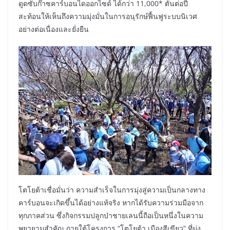
ดูดซับก๊าซคาร์บอนไดออกไซด์ ได้กว่า 11,000* ตันต่อปี
สะท้อนให้เห็นถึงความมุ่งมั่นในการอนุรักษ์ฟื้นฟูระบบนิเวศ
อย่างต่อเนื่องและยั่งยืน
โตโยต้าเชื่อมั่นว่า ความสำเร็จในการมุ่งสู่ความเป็นกลางทาง
คาร์บอนจะเกิดขึ้นได้อย่างแท้จริง หากได้รับความร่วมมือจาก
ทุกภาคส่วน ซึ่งกิจกรรมปลูกป่าชายเลนนี้ถือเป็นหนึ่งในความ
พยายามสำคัญ ภายใต้โครงการ “โตโยต้า เมืองสีเขียว” ที่มุ่ง