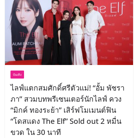
บันเทิง
ไลฟ์แตกสมศักดิ์ศรีตัวแม่! “อั้ม พัชรา
ภา” สวมบทพรีเซนเตอร์นักไลฟ์ ควง
“มิกค์ ทองระย้า” เสิร์ฟโมเมนต์ฟิน
“โดสแดง The Elf” Sold out 2 หมื่น
ขวด ใน 30 นาที