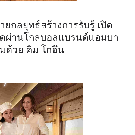
กลยุทธ์สร้างการรับรู้ เปิด
สุดผ่านโกลบอลแบรนด์แอมบา
อมด้วย คิม โกอึน