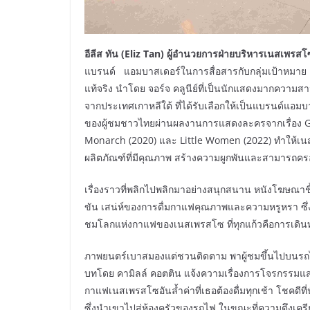
อีลีส ทัน (Eliz Tan) ผู้อำนวยการฝ่ายบริหารเนสเพร
แบรนด์ แอมบาสเดอร์ในการสื่อสารกับกลุ่มเป้าหมาย
แท้จริง นำโดย จอร์จ คลูนีย์ที่เป็นนักแสดงมากความส
จากประเทศเกาหลีใต้ ที่ได้รับเลือกให้เป็นแบรนด์แอม
ของผู้ชมชาวไทยผ่านผลงานการแสดงละครจากเรื่อง Gu
Monarch (2020) และ Little Women (2022) ทำให้เ
ผลิตภัณฑ์ที่มีคุณภาพ สร้างความผูกพันและสามารถครองใ
เรื่องราวที่พลิกไปพลิกมาอย่างสนุกสนาน หนังโฆษณาช
ขัน เสน่ห์ของการดื่มกาแฟคุณภาพและความหรูหรา ซึ่ง
ชมโลกแห่งกาแฟของเนสเพรสโซ ที่ทุกแก้วคือการเดินทา
ภาพยนตร์เบาสมองแต่ชวนติดตาม พาผู้ชมขึ้นไปบนรถไฟหร
บทโดย คามิลล์ คอตติน แจ้งความเรื่องการโจรกรรมแส
กาแฟเนสเพรสโซอันล้ำค่าที่เธอต้องดื่มทุกเช้า โชคดีที่
ซึ่งนำเขาไปสู่ห้องครัวของรถไฟ ในขณะที่ความตึงเครี