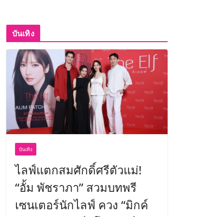
บันเทิง
บันเทิง
ไลฟ์แตกสมศักดิ์ศรีตัวแม่!
“อั้ม พัชราภา” สวมบทพรี
เซนเตอร์นักไลฟ์ ควง “มิกค์