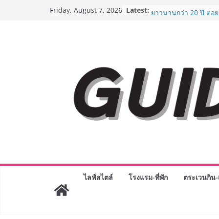
Skip
Latest:
AirAsia X SEE FAH พั
Friday, August 7, 2026
to
ยาวนานกว่า 20 ปี ต่อ
อร่อย ยกเมนูระดับตำน
content
ราชวงศ์” พุ่งทะยานสู่น
BEDO เดินหน้าจัดกิจก
“BIO TRADE CONNEC
ระดับผลิตภัณฑ์ท้องถิ่น
พาณิชย์อย่างยั่งยืน
“ตลาดดอกไม้สี่มุมเมือง
สด ดอกไม้ประดิษฐ์ พว
ภัณฑ์ครบวงจร ขอเชิญเ
และของขวัญต้อนรับวันแ
บริการทุกวันตลอด 24 ช
ครั้งแรกของไทย ส่งอุ
“CE-7 MATCH” ฝีมือคน
สำรวจดวงจันทร์ 24 สิง
8.8 “ซูเลียน” รวมพลังนั
ประเทศ จัดประชุมใหญ่
ไลฟ์สไตล์
โรงแรม-ที่พัก
ตระเวนกิน-เ
“ดร.ปิยะวัฒน์” ถ่ายทอดว
พร้อมฟรีคอนเสิร์ต “โช