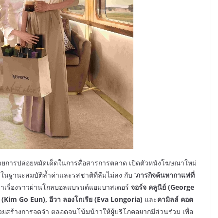
 ด้วยการปล่อยหมัดเด็ดในการสื่อสารการตลาด เปิดตัวหนังโฆษณาใหม่
ในฐานะสมบัติล้ำค่าและรสชาติที่ลืมไม่ลง กับ
‘ภารกิจค้นหากาแฟที่
าเรื่องราวผ่านโกลบอลแบรนด์แอมบาสเดอร์
จอร์จ คลูนีย์
(George
(Kim Go Eun),
อีวา ลองโกเรีย
(Eva Longoria)
และ
คามิลล์ คอต
วยสร้างการจดจำ ตลอดจนโน้มน้าวให้ผู้บริโภคอยากมีส่วนร่วม เพื่อ