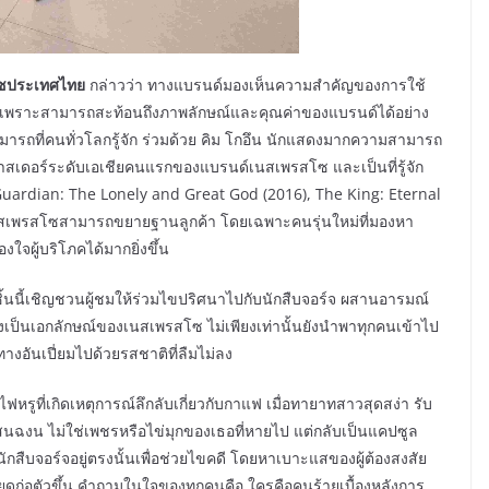
สโซประเทศไทย
กล่าวว่า ทางแบรนด์มองเห็นความสำคัญของการใช้
 เพราะสามารถสะท้อนถึงภาพลักษณ์และคุณค่าของแบรนด์ได้อย่าง
ามารถที่คนทั่วโลกรู้จัก ร่วมด้วย คิม โกอึน นักแสดงมากความสามารถ
บาสเดอร์ระดับเอเชียคนแรกของแบรนด์เนสเพรสโซ และเป็นที่รู้จัก
ardian: The Lonely and Great God (2016), The King: Eternal
นสเพรสโซสามารถขยายฐานลูกค้า โดยเฉพาะคนรุ่นใหม่ที่มองหา
จผู้บริโภคได้มากยิ่งขึ้น
ิ้นนี้เชิญชวนผู้ชมให้ร่วมไขปริศนาไปกับนักสืบจอร์จ ผสานอารมณ์
เป็นเอกลักษณ์ของเนสเพรสโซ ไม่เพียงเท่านั้นยังนำพาทุกคนเข้าไป
งอันเปี่ยมไปด้วยรสชาติที่ลืมไม่ลง
ูที่เกิดเหตุการณ์ลึกลับเกี่ยวกับกาแฟ เมื่อทายาทสาวสุดสง่า รับ
นฉงน ไม่ใช่เพชรหรือไข่มุกของเธอที่หายไป แต่กลับเป็นแคปซูล
นักสืบจอร์จอยู่ตรงนั้นเพื่อช่วยไขคดี โดยหาเบาะแสของผู้ต้องสงสัย
ยดก่อตัวขึ้น คำถามในใจของทุกคนคือ ใครคือคนร้ายเบื้องหลังการ