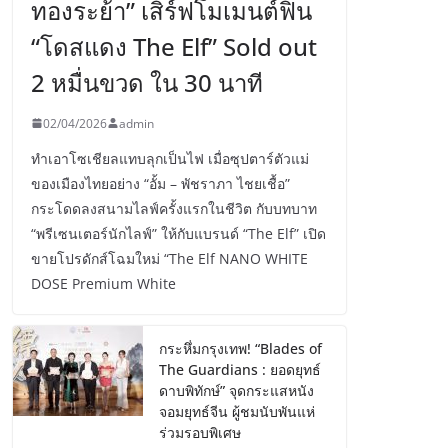
ทองระย้า” เสิร์ฟโมเมนต์ฟิน
“โดสแดง The Elf” Sold out
2 หมื่นขวด ใน 30 นาที
02/04/2026
admin
ทำเอาโซเชียลแทบลุกเป็นไฟ เมื่อซุปตาร์ตัวแม่
ของเมืองไทยอย่าง “อั้ม – พัชราภา ไชยเชื้อ”
กระโดดลงสนามไลฟ์ครั้งแรกในชีวิต กับบทบาท
“พรีเซนเตอร์นักไลฟ์” ให้กับแบรนด์ “The Elf” เปิด
ขายโปรดักส์โฉมใหม่ “The Elf NANO WHITE
DOSE Premium White
กระหึ่มกรุงเทพ! “Blades of
The Guardians : ยอดยุทธ์
ดาบพิทักษ์” จุดกระแสหนัง
จอมยุทธ์จีน ผู้ชมนับพันแห่
ร่วมรอบพิเศษ