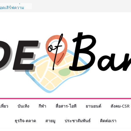
นธมิตรทางธุรกิจ
ยอดเสิร์ฟความ
าน “ข้าวหน้าไก่
่านฟ้า
รรมเจรจาธุรกิจ
T 2026” ยก
สู่ตลาดเชิง
” ศูนย์รวมดอกไม้
งมาลัย และสังฆ
ลือกซื้อมาลัย
ม่ เปิดให้
ั่วโมง
ปกรณ์วิทยาศาสตร์
ไทย ร่วมภารกิจ
หาคมนี้
กธุรกิจทั่ว
แห่งปี พบ CEO
ที่ยว
บันเทิง
กีฬา
สื่อสาร-ไอที
ยานยนต์
สังคม-CSR
ิสัยทัศน์ธุรกิจ
ค รถแห่” ยกวง
ธุรกิจ-ตลาด
สายมู
ประชาสัมพันธ์
ติดต่อเรา