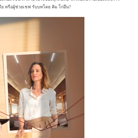
 หรือผู้ช่วยเชฟ รับบทโดย คิม โกอึน?