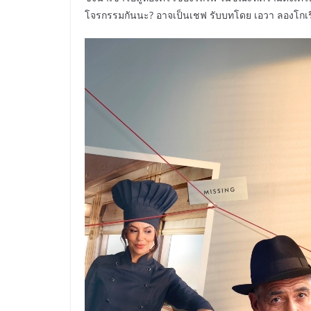
โจรกรรมกันนะ? อาจเป็นเชฟ รับบทโดย เอวา ลองโกเรีย