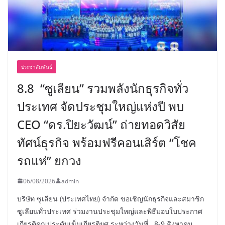
ประชาสัมพันธ์
8.8 “ซูเลียน” รวมพลังนักธุรกิจทั่ว
ประเทศ จัดประชุมใหญ่แห่งปี พบ
CEO “ดร.ปิยะวัฒน์” ถ่ายทอดวิสัย
ทัศน์ธุรกิจ พร้อมฟรีคอนเสิร์ต “โชค
รถแห่” ยกวง
06/08/2026
admin
บริษัท ซูเลียน (ประเทศไทย) จำกัด ขอเชิญนักธุรกิจและสมาชิก
ซูเลียนทั่วประเทศ ร่วมงานประชุมใหญ่และพิธีมอบใบประกาศ
เกียรติคุณประดับเข็มเกียรติยศ ระหว่างวันที่ 8-9 สิงหาคม