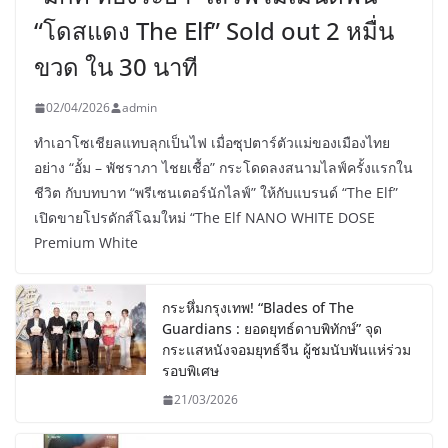
“โดสแดง The Elf” Sold out 2 หมื่น
ขวด ใน 30 นาที
02/04/2026
admin
ทำเอาโซเชียลแทบลุกเป็นไฟ เมื่อซุปตาร์ตัวแม่ของเมืองไทย
อย่าง “อั้ม – พัชราภา ไชยเชื้อ” กระโดดลงสนามไลฟ์ครั้งแรกใน
ชีวิต กับบทบาท “พรีเซนเตอร์นักไลฟ์” ให้กับแบรนด์ “The Elf”
เปิดขายโปรดักส์โฉมใหม่ “The Elf NANO WHITE DOSE
Premium White
กระหึ่มกรุงเทพ! “Blades of The
Guardians : ยอดยุทธ์ดาบพิทักษ์” จุด
กระแสหนังจอมยุทธ์จีน ผู้ชมนับพันแห่ร่วม
รอบพิเศษ
21/03/2026