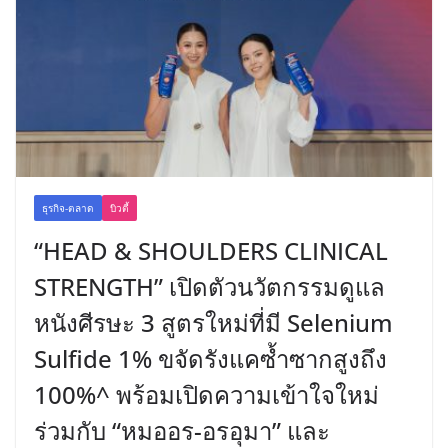
ธุรกิจ-ตลาด
บิวตี้
“HEAD & SHOULDERS CLINICAL
STRENGTH” เปิดตัวนวัตกรรมดูแล
หนังศีรษะ 3 สูตรใหม่ที่มี Selenium
Sulfide 1% ขจัดรังแคซ้ำซากสูงถึง
100%^ พร้อมเปิดความเข้าใจใหม่
ร่วมกับ “หมออร-อรอุมา” และ