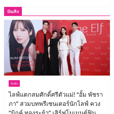
บันเทิง
บันเทิง
ไลฟ์แตกสมศักดิ์ศรีตัวแม่! “อั้ม พัชรา
ภา” สวมบทพรีเซนเตอร์นักไลฟ์ ควง
“มิกค์ ทองระย้า” เสิร์ฟโมเมนต์ฟิน