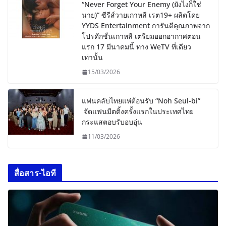
“Never Forget Your Enemy (ยังไงก็ใช่
นาย)” ซีรีส์วายเกาหลี เรต19+ ผลิตโดย
YYDS Entertainment การันตีคุณภาพจาก
โปรดักชั่นเกาหลี เตรียมออกอากาศตอน
แรก 17 มีนาคมนี้ ทาง WeTV ที่เดียว
เท่านั้น
15/03/2026
แฟนคลับไทยแห่ต้อนรับ “Noh Seul-bi”
จัดแฟนมีตติ้งครั้งแรกในประเทศไทย
กระแสตอบรับอบอุ่น
11/03/2026
สื่อสาร-ไอที