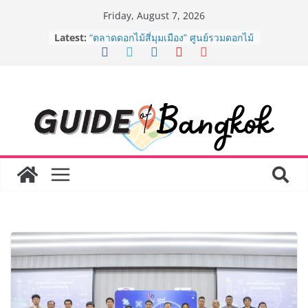
Skip
Friday, August 7, 2026
BEDO เดินหน้าจัดกิจกรรมเจรจาธุรกิจ
to
Latest:
“BIO TRADE CONNECT 2026” ยก
content
ระดับผลิตภัณฑ์ท้องถิ่นสู่ตลาดเชิง
พาณิชย์อย่างยั่งยืน
“ตลาดดอกไม้สี่มุมเมือง” ศูนย์รวมดอกไม้
สด ดอกไม้ประดิษฐ์ พวงมาลัย และสังฆ
ภัณฑ์ครบวงจร ขอเชิญเลือกซื้อมาลัย
และของขวัญต้อนรับวันแม่ เปิดให้
บริการทุกวันตลอด 24 ชั่วโมง
ครั้งแรกของไทย ส่งอุปกรณ์วิทยาศาสตร์
“CE-7 MATCH” ฝีมือคนไทย ร่วมภารกิจ
สำรวจดวงจันทร์ 24 สิงหาคมนี้
8.8 “ซูเลียน” รวมพลังนักธุรกิจทั่ว
ประเทศ จัดประชุมใหญ่แห่งปี พบ CEO
“ดร.ปิยะวัฒน์” ถ่ายทอดวิสัยทัศน์ธุรกิจ
พร้อมฟรีคอนเสิร์ต “โชค รถแห่” ยกวง
AirAsia X SEE FAH พันธมิตรทางธุรกิจ
ยาวนานกว่า 20 ปี ต่อยอดเสิร์ฟความ
อร่อย ยกเมนูระดับตำนาน “ข้าวหน้าไก่
ราชวงศ์” พุ่งทะยานสู่น่านฟ้า