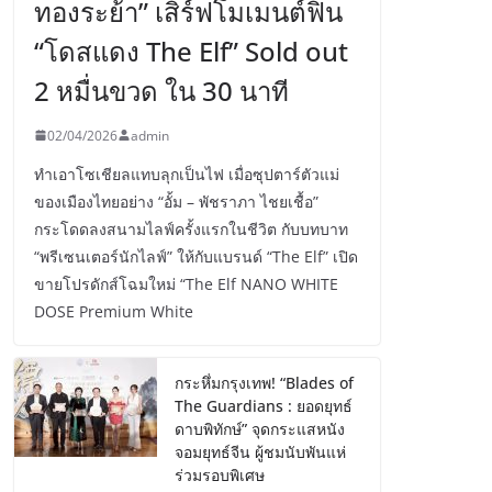
ทองระย้า” เสิร์ฟโมเมนต์ฟิน
“โดสแดง The Elf” Sold out
2 หมื่นขวด ใน 30 นาที
02/04/2026
admin
ทำเอาโซเชียลแทบลุกเป็นไฟ เมื่อซุปตาร์ตัวแม่
ของเมืองไทยอย่าง “อั้ม – พัชราภา ไชยเชื้อ”
กระโดดลงสนามไลฟ์ครั้งแรกในชีวิต กับบทบาท
“พรีเซนเตอร์นักไลฟ์” ให้กับแบรนด์ “The Elf” เปิด
ขายโปรดักส์โฉมใหม่ “The Elf NANO WHITE
DOSE Premium White
กระหึ่มกรุงเทพ! “Blades of
The Guardians : ยอดยุทธ์
ดาบพิทักษ์” จุดกระแสหนัง
จอมยุทธ์จีน ผู้ชมนับพันแห่
ร่วมรอบพิเศษ