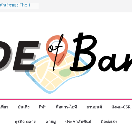
มสำเร็จของ The 1
ปญสู่ Shopping
ย เมื่อ
 Loyalty พลิก
รงขับเคลื่อนการใช้
em ที่แข็งแกร่งของ
างยอดขายสูงสุดในรอบ
ดินหน้าสร้าง Green
คลื่อนการท่องเที่ยว
ล ภายใต้ Thailand
lan 2030
ิจกรรมเจรจาธุรกิจ
NECT 2026” ยก
ิ่นสู่ตลาดเชิง
มือง” ศูนย์รวมดอกไม้
 พวงมาลัย และสังฆ
ที่ยว
บันเทิง
กีฬา
สื่อสาร-ไอที
ยานยนต์
สังคม-CSR
ิญเลือกซื้อมาลัย
วันแม่ เปิดให้
ธุรกิจ-ตลาด
สายมู
ประชาสัมพันธ์
ติดต่อเรา
24 ชั่วโมง
งอุปกรณ์วิทยาศาสตร์