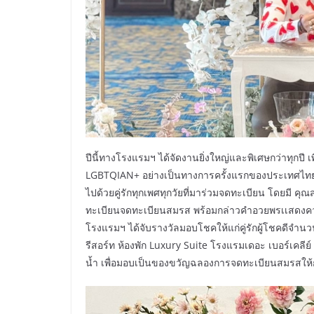
ปีนี้ทางโรงแรมฯ ได้จัดงานยิ่งใหญ่และพิเศษกว่าทุกปี 
LGBTQIAN+ อย่างเป็นทางการครั้งแรกของประเทศไทย
ไปด้วยคู่รักทุกเพศทุกวัยที่มาร่วมจดทะเบียน โดยมี ค
ทะเบียนจดทะเบียนสมรส พร้อมกล่าวคำอวยพรเเสดงความยินด
โรงแรมฯ ได้จับรางวัลมอบโชคให้แก่คู่รักผู้โชคดีจำนว
รีสอร์ท ห้องพัก Luxury Suite โรงแรมเดอะ เบอร์เคลีย
น้ำ เพื่อมอบเป็นของขวัญฉลองการจดทะเบียนสมรสให้กับค