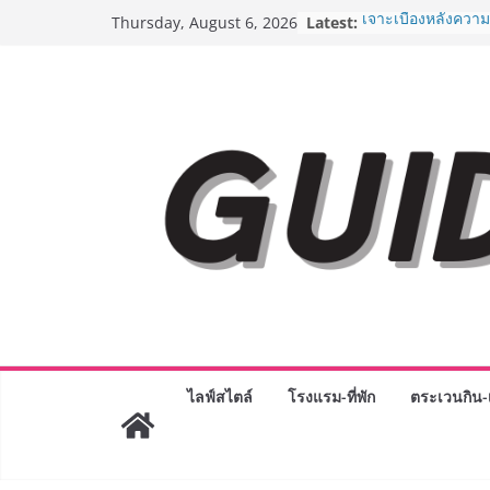
Skip
Latest:
เจาะเบื้องหลังควา
Thursday, August 6, 2026
to
Day 2026 จากแคมเ
Phenomenon ของไท
content
Experience-driven
“ประสบการณ์” สู่แ
จ่าย ผสาน Ecosyst
กลุ่มเซ็นทรัล สร้
3 ปี
กรมการท่องเที่ยวเ
Coach รุ่นใหม่ ขับเ
ไทยสู่มาตรฐานสาก
Green Tourism P
BEDO เดินหน้าจัดก
“BIO TRADE CON
ระดับผลิตภัณฑ์ท้องถ
พาณิชย์อย่างยั่งยืน
“ตลาดดอกไม้สี่มุมเ
สด ดอกไม้ประดิษฐ์
ไลฟ์สไตล์
โรงแรม-ที่พัก
ตระเวนกิน-เ
ภัณฑ์ครบวงจร ขอเช
และของขวัญต้อนรับ
บริการทุกวันตลอด 
ครั้งแรกของไทย ส่