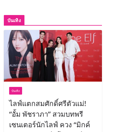
บันเทิง
บันเทิง
ไลฟ์แตกสมศักดิ์ศรีตัวแม่!
“อั้ม พัชราภา” สวมบทพรี
เซนเตอร์นักไลฟ์ ควง “มิกค์