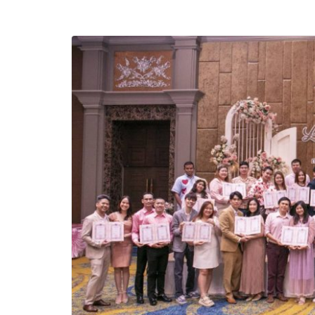
“CE-7 MATCH” ฝีม
สำรวจดวงจันทร์ 24