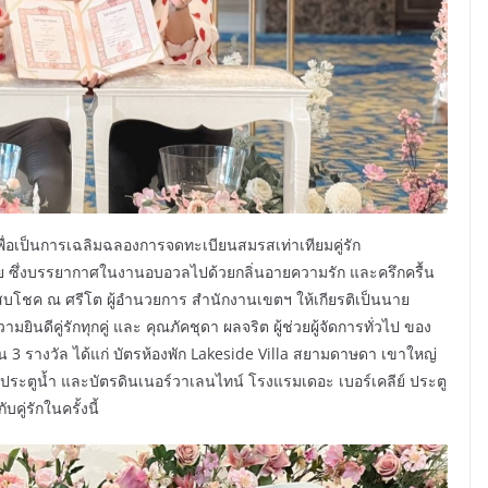
เพื่อเป็นการเฉลิมฉลองการจดทะเบียนสมรสเท่าเทียมคู่รัก
 ซึ่งบรรยากาศในงานอบอวลไปด้วยกลิ่นอายความรัก และครึกครื้น
ุณสบโชค ณ ศรีโต ผู้อำนวยการ สำนักงานเขตฯ ให้เกียรติเป็นนาย
ีคู่รักทุกคู่ และ คุณภัคชุดา ผลจริต ผู้ช่วยผู้จัดการทั่วไป ของ
น 3 รางวัล ได้แก่ บัตรห้องพัก Lakeside Villa สยามดาษดา เขาใหญ่
์ ประตูน้ำ และบัตรดินเนอร์วาเลนไทน์ โรงแรมเดอะ เบอร์เคลีย์ ประตู
ู่รักในครั้งนี้