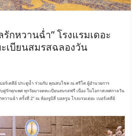
ลรักหวานฉ่ำ” โรงแรมเดอะ
จดทะเบียนสมรสฉลองวัน
 เบอร์เคลีย์ ประตูน้ำ ร่วมกับ คุณสบโชค ณ ศรีโต ผู้อำนวยการ
คู่รักทุกเพศ ทุกวัยมาจดทะเบียนสมรสฟรี เนื่อง ในโอกาสเทศกาลวัน
านฉ่ำ ครั้งที่ 2” ณ ห้องจูบิลี่ บอลรูม โรงแรมเดอะ เบอร์เคลีย์