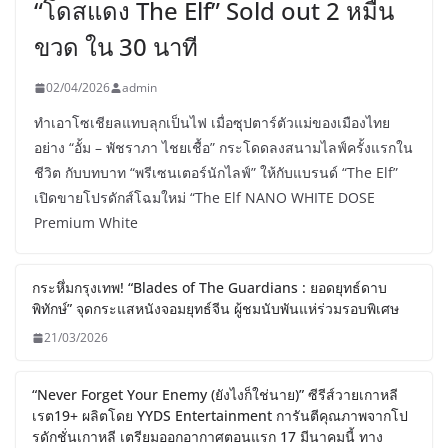
“โดสแดง The Elf” Sold out 2 หมื่น
ขวด ใน 30 นาที
02/04/2026
admin
ทำเอาโซเชียลแทบลุกเป็นไฟ เมื่อซุปตาร์ตัวแม่ของเมืองไทย
อย่าง “อั้ม – พัชราภา ไชยเชื้อ” กระโดดลงสนามไลฟ์ครั้งแรกใน
ชีวิต กับบทบาท “พรีเซนเตอร์นักไลฟ์” ให้กับแบรนด์ “The Elf”
เปิดขายโปรดักส์โฉมใหม่ “The Elf NANO WHITE DOSE
Premium White
กระหึ่มกรุงเทพ! “Blades of The Guardians : ยอดยุทธ์ดาบ
พิทักษ์” จุดกระแสหนังจอมยุทธ์จีน ผู้ชมนับพันแห่ร่วมรอบพิเศษ
21/03/2026
“Never Forget Your Enemy (ยังไงก็ใช่นาย)” ซีรีส์วายเกาหลี
เรต19+ ผลิตโดย YYDS Entertainment การันตีคุณภาพจากโป
รดักชั่นเกาหลี เตรียมออกอากาศตอนแรก 17 มีนาคมนี้ ทาง