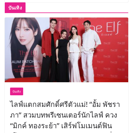
บันเทิง
บันเทิง
ไลฟ์แตกสมศักดิ์ศรีตัวแม่! “อั้ม พัชรา
ภา” สวมบทพรีเซนเตอร์นักไลฟ์ ควง
“มิกค์ ทองระย้า” เสิร์ฟโมเมนต์ฟิน