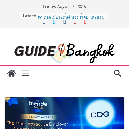
Skip
Friday, August 7, 2026
to
Latest:
“ตลาดดอกไม้สี่มุมเมือง” ศูนย์รวมดอกไม้
content
สด ดอกไม้ประดิษฐ์ พวงมาลัย และสังฆ
ภัณฑ์ครบวงจร ขอเชิญเลือกซื้อมาลัย
และของขวัญต้อนรับวันแม่ เปิดให้
บริการทุกวันตลอด 24 ชั่วโมง
ครั้งแรกของไทย ส่งอุปกรณ์วิทยาศาสตร์
“CE-7 MATCH” ฝีมือคนไทย ร่วมภารกิจ
สำรวจดวงจันทร์ 24 สิงหาคมนี้
8.8 “ซูเลียน” รวมพลังนักธุรกิจทั่ว
ประเทศ จัดประชุมใหญ่แห่งปี พบ CEO
“ดร.ปิยะวัฒน์” ถ่ายทอดวิสัยทัศน์ธุรกิจ
พร้อมฟรีคอนเสิร์ต “โชค รถแห่” ยกวง
AirAsia X SEE FAH พันธมิตรทางธุรกิจ
ยาวนานกว่า 20 ปี ต่อยอดเสิร์ฟความ
อร่อย ยกเมนูระดับตำนาน “ข้าวหน้าไก่
ราชวงศ์” พุ่งทะยานสู่น่านฟ้า
BEDO เดินหน้าจัดกิจกรรมเจรจาธุรกิจ
“BIO TRADE CONNECT 2026” ยก
ระดับผลิตภัณฑ์ท้องถิ่นสู่ตลาดเชิง
พาณิชย์อย่างยั่งยืน