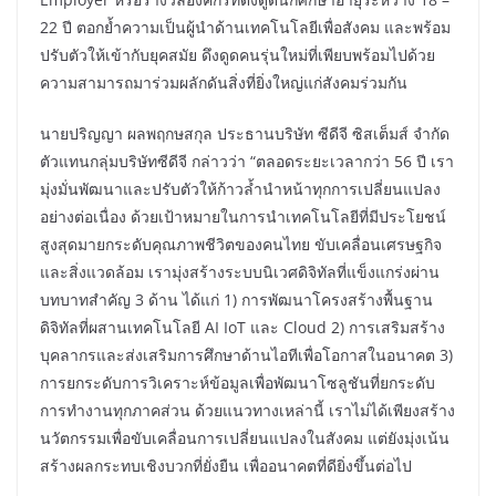
22 ปี ตอกย้ำความเป็นผู้นำด้านเทคโนโลยีเพื่อสังคม และพร้อม
ปรับตัวให้เข้ากับยุคสมัย ดึงดูดคนรุ่นใหม่ที่เพียบพร้อมไปด้วย
ความสามารถมาร่วมผลักดันสิ่งที่ยิ่งใหญ่แก่สังคมร่วมกัน
นายปริญญา ผลพฤกษสกุล ประธานบริษัท ซีดีจี ซิสเต็มส์ จำกัด
ตัวแทนกลุ่มบริษัทซีดีจี กล่าวว่า “ตลอดระยะเวลากว่า 56 ปี เรา
มุ่งมั่นพัฒนาและปรับตัวให้ก้าวล้ำนำหน้าทุกการเปลี่ยนแปลง
อย่างต่อเนื่อง ด้วยเป้าหมายในการนำเทคโนโลยีที่มีประโยชน์
สูงสุดมายกระดับคุณภาพชีวิตของคนไทย ขับเคลื่อนเศรษฐกิจ
และสิ่งแวดล้อม เรามุ่งสร้างระบบนิเวศดิจิทัลที่แข็งแกร่งผ่าน
บทบาทสำคัญ 3 ด้าน ได้แก่ 1) การพัฒนาโครงสร้างพื้นฐาน
ดิจิทัลที่ผสานเทคโนโลยี AI IoT และ Cloud 2) การเสริมสร้าง
บุคลากรและส่งเสริมการศึกษาด้านไอทีเพื่อโอกาสในอนาคต 3)
การยกระดับการวิเคราะห์ข้อมูลเพื่อพัฒนาโซลูชันที่ยกระดับ
การทำงานทุกภาคส่วน ด้วยแนวทางเหล่านี้ เราไม่ได้เพียงสร้าง
นวัตกรรมเพื่อขับเคลื่อนการเปลี่ยนแปลงในสังคม แต่ยังมุ่งเน้น
สร้างผลกระทบเชิงบวกที่ยั่งยืน เพื่ออนาคตที่ดียิ่งขึ้นต่อไป