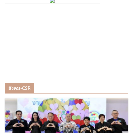
สังคม-CSR