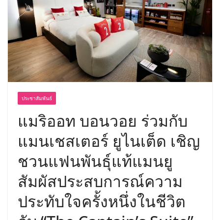
พร้อมฟรีคอนเสิร์ต “โชค รถแห่” ยกวง
ประชาสัมพันธ์
แมริออท บอนวอย ร่วมกับ
แมนเชสเตอร์ ยูไนเต็ด เชิญ
ชวนแฟนพันธุ์แท้แมนยู
สัมผัสประสบการณ์ความ
ประทับใจครั้งหนึ่งในชีวิต