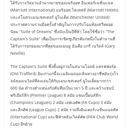
ได้รับรางวัลมาแล้วมากมายของแมริออท อินเตอร์เนชั่นแนล
(Marriott International) แมริออท โฮเทลส์ (Marriott Hotels)
และสโมสรแมนเชสเตอร์ ยูไนเต็ด (Manchester United)
ประกาศความร่วมมือครั้งสำคัญในการปรับโฉมห้องสวีทยอด
นิยม “Suite of Dreams” ซึ่งนับเป็นปีที่ห้า โดยใช้ชื่อว่า “The
Captain’s Suite” เพื่อเป็นการเชิดชูเกียรติแก่หนึ่งในตำนานที่
ได้รับการยกย่องมากที่สุดของแมนยู นั่นคือ แกรี เนวิลล์ (Gary
Neville)
The Captain’s Suite ซึ่งตั้งอยู่ภายในสนามโอลด์ แทรฟฟอร์ด
(Old Trafford) อันเก่าแก่นี้จะเฉลิมฉลองเส้นทางอาชีพอันรุ่งโร
จน์ของเนวิลล์ที่ลงเล่นให้กับแมนเชสเตอร์ ยูไนเต็ดมากกว่า
600 นัด ดำรงตำแหน่งกัปตันทีมเป็นเวลา 5 ปี และคว้าแชมป์
พรีเมียร์ลีก (Premier League) 8 สมัย แชมเปี้ยนส์ลีก
(Champions Leagues) 2 สมัย เอฟเอคัพ (FA Cups) 3 สมัย
และลีกคัพ (League Cups) 2 สมัย รวมถึงอินเตอร์เนชั่นแนลคัพ
(International Cup) และฟีฟ่าคลับเวิลด์คัพ (FIFA Club World
Cup) อีกด้วย