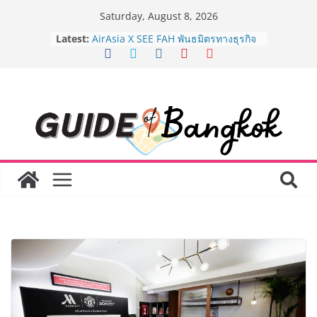
Skip
Saturday, August 8, 2026
to
Latest:
AirAsia X SEE FAH พันธมิตรทางธุรกิจ
content
ยาวนานกว่า 20 ปี ต่อยอดเสิร์ฟความ
อร่อย ยกเมนูระดับตำนาน “ข้าวหน้าไก่
ราชวงศ์” พุ่งทะยานสู่น่านฟ้า
BEDO เดินหน้าจัดกิจกรรมเจรจาธุรกิจ
“BIO TRADE CONNECT 2026” ยก
ระดับผลิตภัณฑ์ท้องถิ่นสู่ตลาดเชิง
พาณิชย์อย่างยั่งยืน
LORDNINE จัดศึกคนดังสายเกม ไทย
ปะทะ ฟิลิปปินส์ ใน “Rise of the Tenth
Lord” เปิดสงครามกิลด์ข้ามประเทศ
ฉลองเซิร์ฟเวอร์ใหม่ เฮเลนา
Guangzhou Yinghao School เผยวิสัย
ทัศน์การศึกษาที่พร้อมรับอนาคต “เราไม่
ได้เตรียมนักเรียนเพียงเพื่อก้าวเข้าสู่
มหาวิทยาลัยเท่านั้น แต่ยังเตรียมพวก
เขาให้พร้อมเป็นผู้กำหนดอนาคต”
8.8 “ซูเลียน” รวมพลังนักธุรกิจทั่ว
ประเทศ จัดประชุมใหญ่แห่งปี พบ CEO
“ดร.ปิยะวัฒน์” ถ่ายทอดวิสัยทัศน์ธุรกิจ