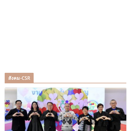
สังคม-CSR