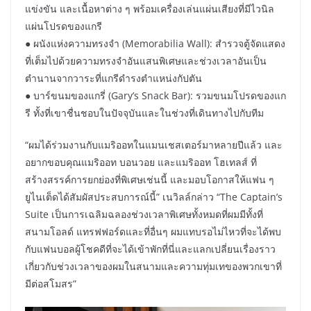
แข่งขัน และเนื้อหาต่าง ๆ พร้อมเครื่องเล่นแผ่นเสียงที่มีไวนิล
แผ่นโปรดของแกรี
● ผนังแห่งความทรงจำ (Memorabilia Wall): สำรวจตู้จัดแสดง
ที่เต็มไปด้วยความทรงจำอันแสนพิเศษและช่วงเวลาอันเป็น
ตำนานจากวาระที่แกรีดำรงตำแหน่งกัปตัน
● บาร์ขนมของแกรี่ (Gary’s Snack Bar): รวมขนมโปรดของแก
รี ทั้งที่เขาชื่นชอบในปัจจุบันและในช่วงที่เดินทางไปกับทีม
“ผมได้ร่วมงานกับแมริออทในแมนเชสเตอร์มาหลายปีแล้ว และ
อยากขอบคุณแมริออท บอนวอย และแมริออท โฮเทลส์ ที่
สร้างสรรค์การยกย่องที่พิเศษเช่นนี้ และมอบโอกาสให้แฟน ๆ
ยูไนเต็ดได้สัมผัสประสบการณ์นี้” เนวิลล์กล่าว “The Captain’s
Suite เป็นการเฉลิมฉลองช่วงเวลาพิเศษทั้งหมดที่ผมมีทั้งที่
สนามโอลด์ แทรฟฟอร์ดและที่อื่นๆ ผมแทบรอไม่ไหวที่จะได้พบ
กับแฟนบอลผู้โชคดีที่จะได้เข้าพักที่นี่และแลกเปลี่ยนเรื่องราว
เกี่ยวกับช่วงเวลาของผมในสนามและความทุ่มเทของพวกเขาที่
มีต่อสโมสร”