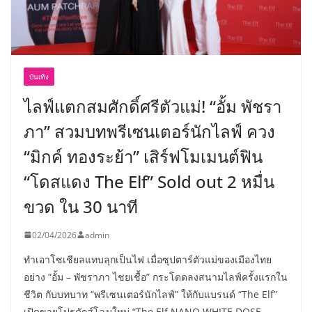
บันเทิง
ไลฟ์แตกสมศักดิ์ศรีตัวแม่! “อั้ม พัชรา
ภา” สวมบทพรีเซนเตอร์นักไลฟ์ ควง
“มิกค์ ทองระย้า” เสิร์ฟโมเมนต์ฟิน
“โดสแดง The Elf” Sold out 2 หมื่น
ขวด ใน 30 นาที
02/04/2026
admin
ทำเอาโซเชียลแทบลุกเป็นไฟ เมื่อซุปตาร์ตัวแม่ของเมืองไทย
อย่าง “อั้ม – พัชราภา ไชยเชื้อ” กระโดดลงสนามไลฟ์ครั้งแรกใน
ชีวิต กับบทบาท “พรีเซนเตอร์นักไลฟ์” ให้กับแบรนด์ “The Elf”
เปิดขายโปรดักส์โฉมใหม่ “The Elf NANO WHITE DOSE