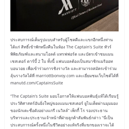
ประสบการณ์เต็มรูปแบบสำหรับผู้โชคดีและแขกอีกหนึ่งท่าน
ได้แก่ สิทธิ์เข้าพักหนึ่งคืนในห้อง The Captain’s Suite ทัวร์
พิพิธภัณฑ์และสนามโอลด์ แทรฟฟอร์ด และบัตรเข้าชมแมน
เชสเตอร์ ดาร์บี้ 2 ใบ ทั้งนี้ แฟนบอลต้องเป็นสมาชิกแมริออท
บอนวอย เพื่อเข้าร่วมการชิงรางวัล และสามารถสมัครเข้าร่วม
ลุ้นรางวัลได้ที่ marriottbonvoy.com และเยี่ยมชมเว็บไซต์ได้ที่
manutd.com/CaptainsSuite
“The Captain’s Suite มอบโอกาสให้แฟนบอลพันธุ์แท้ได้เรียนรู้
ประวัติศาสตร์อันยิ่งใหญ่ของแมนเชสเตอร์ ยูไนเต็ดผ่านมุมมอง
ของนักเตะชื่อดังอย่างแกรี เนวิลล์” เพ็กกี้ โร รองประธาน
บริหารและประธานเจ้าหน้าที่ฝ่ายลูกค้าสัมพันธ์กล่าว “นี่เป็น
ประสบการณ์ครั้งหนึ่งในชีวิตอย่างแท้จริงที่แขกของเราจะได้