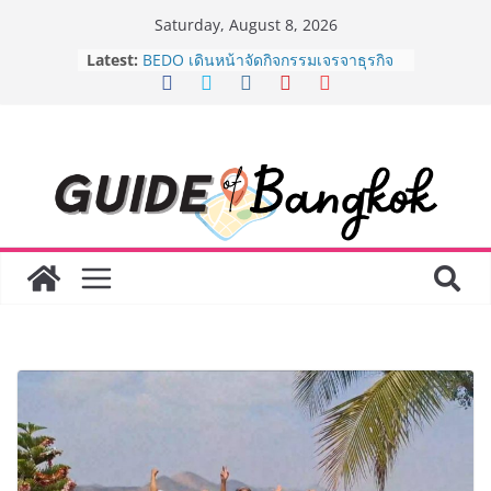
Skip
Saturday, August 8, 2026
to
Latest:
BEDO เดินหน้าจัดกิจกรรมเจรจาธุรกิจ
content
“BIO TRADE CONNECT 2026” ยก
ระดับผลิตภัณฑ์ท้องถิ่นสู่ตลาดเชิง
พาณิชย์อย่างยั่งยืน
“ตลาดดอกไม้สี่มุมเมือง” ศูนย์รวมดอกไม้
สด ดอกไม้ประดิษฐ์ พวงมาลัย และสังฆ
ภัณฑ์ครบวงจร ขอเชิญเลือกซื้อมาลัย
และของขวัญต้อนรับวันแม่ เปิดให้
บริการทุกวันตลอด 24 ชั่วโมง
Guangzhou Yinghao School เผยวิสัย
ทัศน์การศึกษาที่พร้อมรับอนาคต “เราไม่
ได้เตรียมนักเรียนเพียงเพื่อก้าวเข้าสู่
มหาวิทยาลัยเท่านั้น แต่ยังเตรียมพวก
เขาให้พร้อมเป็นผู้กำหนดอนาคต”
8.8 “ซูเลียน” รวมพลังนักธุรกิจทั่ว
ประเทศ จัดประชุมใหญ่แห่งปี พบ CEO
“ดร.ปิยะวัฒน์” ถ่ายทอดวิสัยทัศน์ธุรกิจ
พร้อมฟรีคอนเสิร์ต “โชค รถแห่” ยกวง
AirAsia X SEE FAH พันธมิตรทางธุรกิจ
ยาวนานกว่า 20 ปี ต่อยอดเสิร์ฟความ