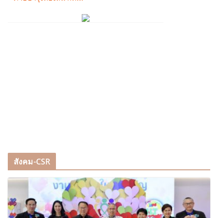
สังคม-CSR