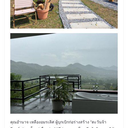
คุณอำนาจ เหลืองอมรเลิศ ผู้บุกเบิกก่อร่างสร้าง “ตะวันจ้า