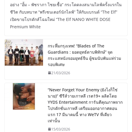
อย่าง “อั้ม – พัชราภา ไชยเชื้อ” กระโดดลงสนามไลฟ์ครั้งแรกใน
ชีวิต กับบทบาท “พรีเซนเตอร์นักไลฟ์” ให้กับแบรนด์ “The Elf”
เปิดขายโปรดักส์โฉมใหม่ “The Elf NANO WHITE DOSE
Premium White
กระหึ่มกรุงเทพ! “Blades of The
Guardians : ยอดยุทธ์ดาบพิทักษ์” จุด
กระแสหนังจอมยุทธ์จีน ผู้ชมนับพันแห่ร่วม
รอบพิเศษ
21/03/2026
“Never Forget Your Enemy (ยังไงก็ใช่
นาย)” ซีรีส์วายเกาหลี เรต19+ ผลิตโดย
YYDS Entertainment การันตีคุณภาพจาก
โปรดักชั่นเกาหลี เตรียมออกอากาศตอน
แรก 17 มีนาคมนี้ ทาง WeTV ที่เดียว
เท่านั้น
15/03/2026