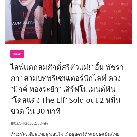
บันเทิง
ไลฟ์แตกสมศักดิ์ศรีตัวแม่! “อั้ม พัชรา
ภา” สวมบทพรีเซนเตอร์นักไลฟ์ ควง
“มิกค์ ทองระย้า” เสิร์ฟโมเมนต์ฟิน
“โดสแดง The Elf” Sold out 2 หมื่น
ขวด ใน 30 นาที
02/04/2026
admin
ทำเอาโซเชียลแทบลุกเป็นไฟ เมื่อซุปตาร์ตัวแม่ของเมืองไทย