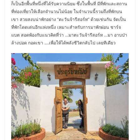
ก็เป็นอีกพื้นที่หนึ่งที่ได้รับความนิยม ซึ่งในพื้นที่ มีที่พักและสถาน
ที่ท่องเที่ยวให้เลือกจำนวนไม่น้อย ในจำนวนนี้รวมถึงที่พักบน
เขา สวยสงบน่าพักอย่าง “ตะวันจ้ารีสอร์ท” ด้วยเช่นกัน จัดเป็น
ที่พักโดดเด่นอีกแห่งหนึ่ง เหมาะสำหรับการมาพักผ่อน ชาร์จ
แบต สอดพ้องกับแนวคิดที่ว่า …มาตะวันจ้ารีสอร์ท …มา อาบป่า
ล้างปอด กอดเขา ….เพื่อให้ได้พลังชีวิตกลับไป เลยทีเดียว