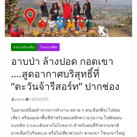
อร่อย ยกเมนูระดับตำนาน “ข้าวหน้าไก่
ราชวงศ์” พุ่งทะยานสู่น่านฟ้า
ตระเวนกิน-เที่ยว
โรงแรม-ที่พัก
อาบป่า ล้างปอด กอดเขา
….สูดอากาศบริสุทธิ์ที่
“ตะวันจ้ารีสอร์ท” ปากช่อง
admin
14/03/2025
ในยามเหนื่อยล้าจากการทำงาน หลาย ๆ คนเลือกที่จะไปท่อง
เที่ยว หรือมองหาพื้นที่สำหรับหลบหลีกความวุ่นวาย ไปพักผ่อน
แบบชิล ๆ และเดินทางไม่ไกลมาก สำหรับคนที่รักธรรมชาติ
อาจเลือกไปริมทะเล หรือไปเที่ยวตามป่า ตามเขา โซนเขาใหญ่