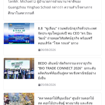
โลกMr. Michael Li ผู้อำนวยการฝ่ายนานาชาติของ
Guangzhou Yinghao School กล่าวว่า ความสำเร็จทางการ
ศึกษาในศตวรรษที่
8.8 “ซูเลียน” รวมพลังนักธุรกิจทั่วประเทศ
จัดประชุมใหญ่แห่งปี พบ CEO “ดร.ปิยะ
วัฒน์” ถ่ายทอดวิสัยทัศน์ธุรกิจ พร้อมฟรี
คอนเสิร์ต “โชค รถแห่” ยกวง
06/08/2026
BEDO เดินหน้าจัดกิจกรรมเจรจาธุรกิจ
“BIO TRADE CONNECT 2026” ยกระดับ
ผลิตภัณฑ์ท้องถิ่นสู่ตลาดเชิงพาณิชย์อย่าง
ยั่งยืน
05/08/2026
“ตลาดดอกไม้สี่มุมเมือง” ศูนย์รวมดอกไม้
สด ดอกไม้ประดิษฐ์ พวงมาลัย และสังฆ