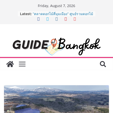
Skip
Friday, August 7, 2026
to
Latest:
“ตลาดดอกไม้สี่มุมเมือง” ศูนย์รวมดอกไม้
content
สด ดอกไม้ประดิษฐ์ พวงมาลัย และสังฆ
ภัณฑ์ครบวงจร ขอเชิญเลือกซื้อมาลัย
และของขวัญต้อนรับวันแม่ เปิดให้
บริการทุกวันตลอด 24 ชั่วโมง
ครั้งแรกของไทย ส่งอุปกรณ์วิทยาศาสตร์
“CE-7 MATCH” ฝีมือคนไทย ร่วมภารกิจ
สำรวจดวงจันทร์ 24 สิงหาคมนี้
8.8 “ซูเลียน” รวมพลังนักธุรกิจทั่ว
ประเทศ จัดประชุมใหญ่แห่งปี พบ CEO
“ดร.ปิยะวัฒน์” ถ่ายทอดวิสัยทัศน์ธุรกิจ
พร้อมฟรีคอนเสิร์ต “โชค รถแห่” ยกวง
AirAsia X SEE FAH พันธมิตรทางธุรกิจ
ยาวนานกว่า 20 ปี ต่อยอดเสิร์ฟความ
อร่อย ยกเมนูระดับตำนาน “ข้าวหน้าไก่
ราชวงศ์” พุ่งทะยานสู่น่านฟ้า
BEDO เดินหน้าจัดกิจกรรมเจรจาธุรกิจ
“BIO TRADE CONNECT 2026” ยก
ระดับผลิตภัณฑ์ท้องถิ่นสู่ตลาดเชิง
พาณิชย์อย่างยั่งยืน