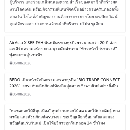
ผู้บริหาร และร่วมเฉลิมฉลองความสำเร็จของสมาชิกที่สร้างผล
งานโดดเด่น พร้อมกิจกรรมพิเศษที่จัดขึ้นอย่างครบครันตลอดทั้ง
สองวัน ไฮไลต์สำคัญของงานคือการบรรยายโดย ดร.ปิยะวัฒน์
จุลล์จักรวงศา ประธานเจ้าหน้าที่บริหาร บริษัท ซูเลียน
AirAsia X SEE FAH พันธมิตรทางธุรกิจยาวนานกว่า 20 ปี ต่อย
อดเสิร์ฟความอร่อย ยกเมนูระดับตำนาน “ข้าวหน้าไก่ราชวงศ์”
พุ่งทะยานสู่น่านฟ้า
06/08/2026
BEDO เดินหน้าจัดกิจกรรมเจรจาธุรกิจ “BIO TRADE CONNECT
2026” ยกระดับผลิตภัณฑ์ท้องถิ่นสู่ตลาดเชิงพาณิชย์อย่างยั่งยืน
05/08/2026
“ตลาดดอกไม้สี่มุมเมือง” ศูนย์รวมดอกไม้สด ดอกไม้ประดิษฐ์ พวง
มาลัย และสังฆภัณฑ์ครบวงจร ขอเชิญเลือกซื้อมาลัยและของ
ขวัญต้อนรับวันแม่ เปิดให้บริการทุกวันตลอด 24 ชั่วโมง