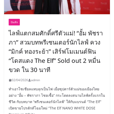
บันเทิง
ไลฟ์แตกสมศักดิ์ศรีตัวแม่! “อั้ม พัชรา
ภา” สวมบทพรีเซนเตอร์นักไลฟ์ ควง
“มิกค์ ทองระย้า” เสิร์ฟโมเมนต์ฟิน
“โดสแดง The Elf” Sold out 2 หมื่น
ขวด ใน 30 นาที
02/04/2026
admin
ทำเอาโซเชียลแทบลุกเป็นไฟ เมื่อซุปตาร์ตัวแม่ของเมืองไทย
อย่าง “อั้ม – พัชราภา ไชยเชื้อ” กระโดดลงสนามไลฟ์ครั้งแรกใน
ชีวิต กับบทบาท “พรีเซนเตอร์นักไลฟ์” ให้กับแบรนด์ “The Elf”
เปิดขายโปรดักส์โฉมใหม่ “The Elf NANO WHITE DOSE