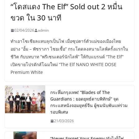
“โดสแดง The Elf” Sold out 2 หมื่น
ขวด ใน 30 นาที
02/04/2026
admin
ทำเอาโซเชียลแทบลุกเป็นไฟ เมื่อซุปตาร์ตัวแม่ของเมืองไทย
อย่าง “อั้ม – พัชราภา ไชยเชื้อ” กระโดดลงสนามไลฟ์ครั้งแรกใน
ชีวิต กับบทบาท “พรีเซนเตอร์นักไลฟ์” ให้กับแบรนด์ “The Elf”
เปิดขายโปรดักส์โฉมใหม่ “The Elf NANO WHITE DOSE
Premium White
กระหึ่มกรุงเทพ! “Blades of The
Guardians : ยอดยุทธ์ดาบพิทักษ์” จุด
กระแสหนังจอมยุทธ์จีน ผู้ชมนับพันแห่ร่วม
รอบพิเศษ
21/03/2026
“Never Forget Your Enemy (ยังไงก็ใช่