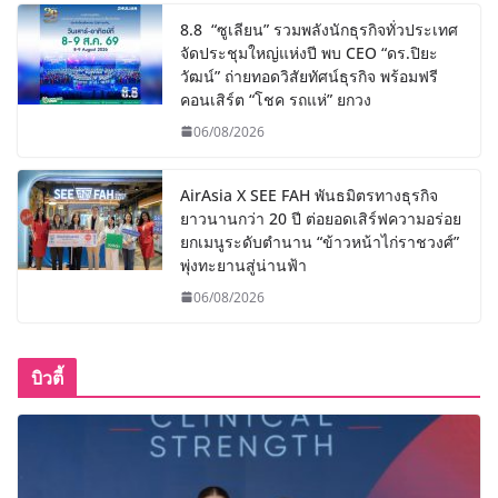
8.8 “ซูเลียน” รวมพลังนักธุรกิจทั่วประเทศ
จัดประชุมใหญ่แห่งปี พบ CEO “ดร.ปิยะ
วัฒน์” ถ่ายทอดวิสัยทัศน์ธุรกิจ พร้อมฟรี
คอนเสิร์ต “โชค รถแห่” ยกวง
06/08/2026
AirAsia X SEE FAH พันธมิตรทางธุรกิจ
ยาวนานกว่า 20 ปี ต่อยอดเสิร์ฟความอร่อย
ยกเมนูระดับตำนาน “ข้าวหน้าไก่ราชวงศ์”
พุ่งทะยานสู่น่านฟ้า
06/08/2026
บิวตี้