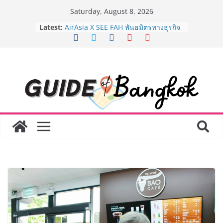
Skip
Saturday, August 8, 2026
8.8 “ซูเลียน” รวมพลังนักธุรกิจทั่ว
to
Latest:
ประเทศ จัดประชุมใหญ่แห่งปี พบ CEO
content
“ดร.ปิยะวัฒน์” ถ่ายทอดวิสัยทัศน์ธุรกิจ
พร้อมฟรีคอนเสิร์ต “โชค รถแห่” ยกวง
AirAsia X SEE FAH พันธมิตรทางธุรกิจ
ยาวนานกว่า 20 ปี ต่อยอดเสิร์ฟความ
อร่อย ยกเมนูระดับตำนาน “ข้าวหน้าไก่
ราชวงศ์” พุ่งทะยานสู่น่านฟ้า
BEDO เดินหน้าจัดกิจกรรมเจรจาธุรกิจ
“BIO TRADE CONNECT 2026” ยก
ระดับผลิตภัณฑ์ท้องถิ่นสู่ตลาดเชิง
พาณิชย์อย่างยั่งยืน
LORDNINE จัดศึกคนดังสายเกม ไทย
ปะทะ ฟิลิปปินส์ ใน “Rise of the Tenth
Lord” เปิดสงครามกิลด์ข้ามประเทศ
ฉลองเซิร์ฟเวอร์ใหม่ เฮเลนา
Guangzhou Yinghao School เผยวิสัย
ทัศน์การศึกษาที่พร้อมรับอนาคต “เราไม่
ได้เตรียมนักเรียนเพียงเพื่อก้าวเข้าสู่
มหาวิทยาลัยเท่านั้น แต่ยังเตรียมพวก
เขาให้พร้อมเป็นผู้กำหนดอนาคต”