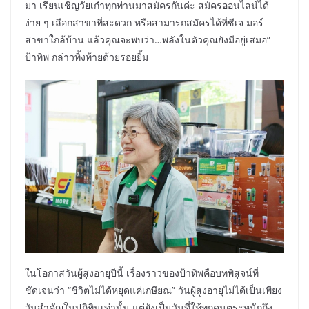
มา เรียนเชิญวัยเก๋าทุกท่านมาสมัครกันค่ะ สมัครออนไลน์ได้
ง่าย ๆ เลือกสาขาที่สะดวก หรือสามารถสมัครได้ที่ซีเจ มอร์
สาขาใกล้บ้าน แล้วคุณจะพบว่า…พลังในตัวคุณยังมีอยู่เสมอ”
ป้าทิพ กล่าวทิ้งท้ายด้วยรอยยิ้ม
ในโอกาสวันผู้สูงอายุปีนี้ เรื่องราวของป้าทิพคือบทพิสูจน์ที่
ชัดเจนว่า “ชีวิตไม่ได้หยุดแค่เกษียณ” วันผู้สูงอายุไม่ได้เป็นเพียง
วันสำคัญในปฏิทินเท่านั้น แต่ยังเป็นวันที่ให้ทุกคนตระหนักถึง