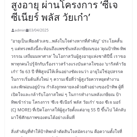
สูงอายุ ผ่านโครงการ ‘ซีเจ
ซีเนียร์ พลัส วัยเก๋า’
admin
03/04/2025
“อายุเป็นเพียงตัวเลข…พลังในใจต่างหากที่สำคัญ” ประโยคสั้น
ๆ แต่ทรงพลังนี้สะท้อนถึงแพชชั่นหลังเกษียณของ ‘คุณป้าทิพ-ทิพ
วรรณ เสงี่ยมมหาศาล’ ในโอกาสวันผู้สูงอายุแห่งชาติปีนี้ เราขอ
พาทุกคนไปรู้จักกับเรื่องราวสร้างแรงบันดาลใจของ ‘บาริสต้าวัย
เก๋า’ วัย 63 ปี ที่พิสูจน์ให้เห็นอย่างชัดเจนว่า อายุไม่ใช่อุปสรรค
ในการเริ่มต้นสิ่งใหม่ ๆ ความเชื่อที่ว่าผู้สูงวัยควรหยุดทำงาน
และพักผ่อนอยู่บ้าน กำลังถูกทลายลงด้วยตัวอย่างของป้าทิพ ผู้ที่
เปิดใจและกล้ารับโอกาสใหม่ ๆ ในการทำงานหลังเกษียณ ป้า
ทิพเข้าร่วม โครงการ ‘ซีเจ ซีเนียร์ พลัส วัยเก๋า’ ของ ซีเจ มอร์
(CJ MORE) ที่เปิดโอกาสให้ผู้สูงวัยตั้งแต่อายุ 55 ปี ขึ้นไป ได้กลับ
มาใช้ศักยภาพของตนได้อย่างเต็มที่
สิ่งสำคัญที่ทำให้ป้าทิพกล้าตัดสินใจสมัครงาน คือความตั้งใจที่