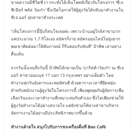
ขาดความมีชีวิตชีวา กระทั่งได้เห็นโพสต์เกี่ยวกับโครงการ ‘ซีเจ
ซีเนียร์ พลัส วัยเก๋า’ ซึ่งเปิดโอกาสให้ผู้สูงวัยได้กลับมาทำงานใน
ซีเจ มอร์ ทุกสาขาทั่วประเทศ
“เห็นโครงการนี้ปุ๊บก็สนใจเลยค่ะ เพราะบ้านอยู่ใกล้สาขามาก
แค่ประมาณ 1.7 กิโลเอง สมัครก็ง่าย สมัครออนไลน์ไม่ยุ่งยาก
พอเขาติดต่อมาให้สัมภาษณ์ ก็รีบตอบรับทันที” ป้าทิพ เล่าอย่าง
ตื่นเต้น
จากวันนั้นจนถึงวันนี้ ป้าทิพได้กลายเป็น ‘บาริสต้าวัยเก๋า’ ณ ซีเจ
มอร์ สาขาอ่อนนุช 17 แยก 13 กรุงเทพฯ อย่างเต็มตัว โดย
ทำงานทุกวันอังคารและพฤหัสบดี ด้วยตารางเวลาที่ยืดหยุ่น
สำหรับพนักงานผู้สูงวัยในโครงการนี้ เพียงพูดคุยกับผู้จัดการเพื่อ
เลือกวันและเวลาทำงานที่เหมาะสมกับตัวเอง ซึ่งไม่เพียงช่วยให้
ผู้สูงวัยทำงานได้อย่างสบายใจ แต่ยังช่วยให้ทางสาขาบริหาร
จัดการงานได้อย่างมีประสิทธิภาพมากขึ้นด้วย
ทำงานด้วยใจ สนุกไปกับการชงเครื่องดื่มที่ Bao Café