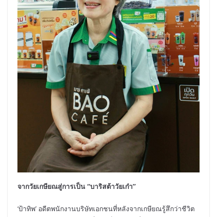
จากวัยเกษียณสู่การเป็น “บาริสต้าวัยเก๋า”
‘ป้าทิพ’ อดีตพนักงานบริษัทเอกชนที่หลังจากเกษียณรู้สึกว่าชีวิต