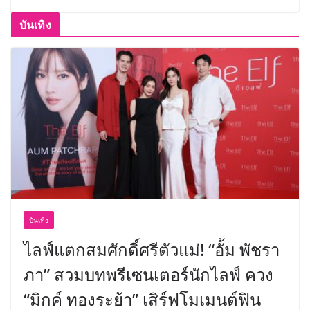
บันเทิง
บันเทิง
ไลฟ์แตกสมศักดิ์ศรีตัวแม่! “อั้ม พัชรา
ภา” สวมบทพรีเซนเตอร์นักไลฟ์ ควง
“มิกค์ ทองระย้า” เสิร์ฟโมเมนต์ฟิน