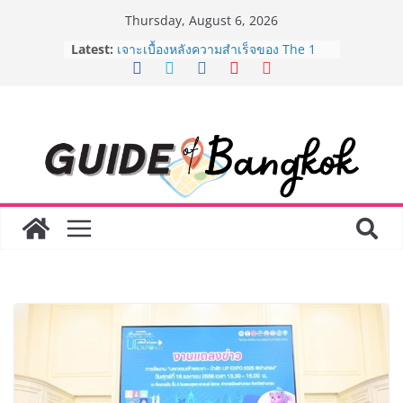
Skip
Thursday, August 6, 2026
to
Latest:
เจาะเบื้องหลังความสำเร็จของ The 1
content
Day 2026 จากแคมเปญสู่ Shopping
Phenomenon ของไทย เมื่อ
Experience-driven Loyalty พลิก
“ประสบการณ์” สู่แรงขับเคลื่อนการใช้
จ่าย ผสาน Ecosystem ที่แข็งแกร่งของ
กลุ่มเซ็นทรัล สร้างยอดขายสูงสุดในรอบ
3 ปี
กรมการท่องเที่ยวเดินหน้าสร้าง Green
Coach รุ่นใหม่ ขับเคลื่อนการท่องเที่ยว
ไทยสู่มาตรฐานสากล ภายใต้ Thailand
Green Tourism Plan 2030
BEDO เดินหน้าจัดกิจกรรมเจรจาธุรกิจ
“BIO TRADE CONNECT 2026” ยก
ระดับผลิตภัณฑ์ท้องถิ่นสู่ตลาดเชิง
พาณิชย์อย่างยั่งยืน
“ตลาดดอกไม้สี่มุมเมือง” ศูนย์รวมดอกไม้
สด ดอกไม้ประดิษฐ์ พวงมาลัย และสังฆ
ภัณฑ์ครบวงจร ขอเชิญเลือกซื้อมาลัย
และของขวัญต้อนรับวันแม่ เปิดให้