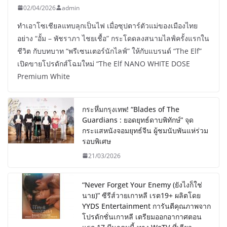
02/04/2026
admin
ทำเอาโซเชียลแทบลุกเป็นไฟ เมื่อซุปตาร์ตัวแม่ของเมืองไทย
อย่าง “อั้ม – พัชราภา ไชยเชื้อ” กระโดดลงสนามไลฟ์ครั้งแรกใน
ชีวิต กับบทบาท “พรีเซนเตอร์นักไลฟ์” ให้กับแบรนด์ “The Elf”
เปิดขายโปรดักส์โฉมใหม่ “The Elf NANO WHITE DOSE
Premium White
กระหึ่มกรุงเทพ! “Blades of The
Guardians : ยอดยุทธ์ดาบพิทักษ์” จุด
กระแสหนังจอมยุทธ์จีน ผู้ชมนับพันแห่ร่วม
รอบพิเศษ
21/03/2026
“Never Forget Your Enemy (ยังไงก็ใช่
นาย)” ซีรีส์วายเกาหลี เรต19+ ผลิตโดย
YYDS Entertainment การันตีคุณภาพจาก
โปรดักชั่นเกาหลี เตรียมออกอากาศตอน