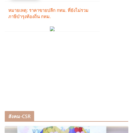
สังคม-CSR