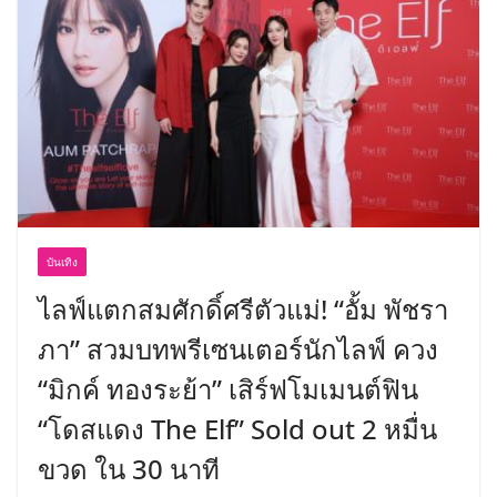
บันเทิง
ไลฟ์แตกสมศักดิ์ศรีตัวแม่! “อั้ม พัชรา
ภา” สวมบทพรีเซนเตอร์นักไลฟ์ ควง
“มิกค์ ทองระย้า” เสิร์ฟโมเมนต์ฟิน
“โดสแดง The Elf” Sold out 2 หมื่น
ขวด ใน 30 นาที