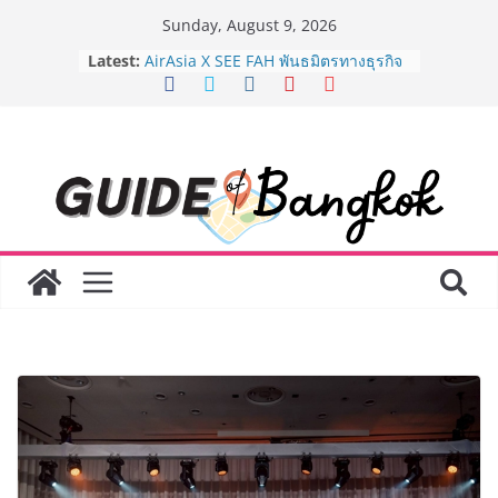
Skip
Sunday, August 9, 2026
to
Latest:
AirAsia X SEE FAH พันธมิตรทางธุรกิจ
content
ยาวนานกว่า 20 ปี ต่อยอดเสิร์ฟความ
อร่อย ยกเมนูระดับตำนาน “ข้าวหน้าไก่
ราชวงศ์” พุ่งทะยานสู่น่านฟ้า
BEDO เดินหน้าจัดกิจกรรมเจรจาธุรกิจ
“BIO TRADE CONNECT 2026” ยก
ระดับผลิตภัณฑ์ท้องถิ่นสู่ตลาดเชิง
พาณิชย์อย่างยั่งยืน
LORDNINE จัดศึกคนดังสายเกม ไทย
ปะทะ ฟิลิปปินส์ ใน “Rise of the Tenth
Lord” เปิดสงครามกิลด์ข้ามประเทศ
ฉลองเซิร์ฟเวอร์ใหม่ เฮเลนา
Guangzhou Yinghao School เผยวิสัย
ทัศน์การศึกษาที่พร้อมรับอนาคต “เราไม่
ได้เตรียมนักเรียนเพียงเพื่อก้าวเข้าสู่
มหาวิทยาลัยเท่านั้น แต่ยังเตรียมพวก
เขาให้พร้อมเป็นผู้กำหนดอนาคต”
8.8 “ซูเลียน” รวมพลังนักธุรกิจทั่ว
ประเทศ จัดประชุมใหญ่แห่งปี พบ CEO
“ดร.ปิยะวัฒน์” ถ่ายทอดวิสัยทัศน์ธุรกิจ