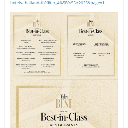
hotels-thailand-th?filter_4%5B%5D=2025&page=1