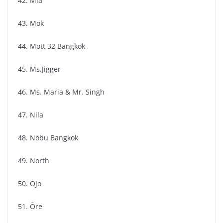
42. Mia
43. Mok
44. Mott 32 Bangkok
45. Ms.Jigger
46. Ms. Maria & Mr. Singh
47. Nila
48. Nobu Bangkok
49. North
50. Ojo
51. Ōre